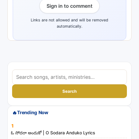
Sign in to comment
Links are not allowed and will be removed
automatically.
S
e
a
Search
r
c
🔥
Trending Now
h
s
1
o
ఓ సోదరా అందుకో | O Sodara Anduko Lyrics
n