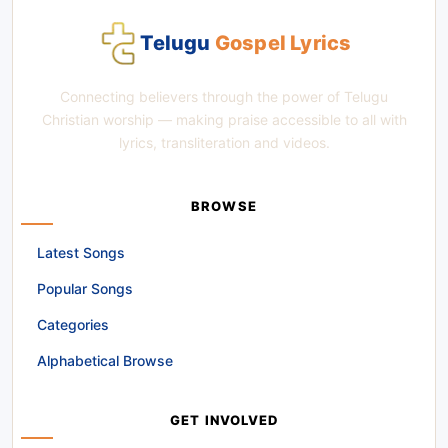
Telugu
Gospel Lyrics
Connecting believers through the power of Telugu
Christian worship — making praise accessible to all with
lyrics, transliteration and videos.
BROWSE
Latest Songs
Popular Songs
Categories
Alphabetical Browse
GET INVOLVED