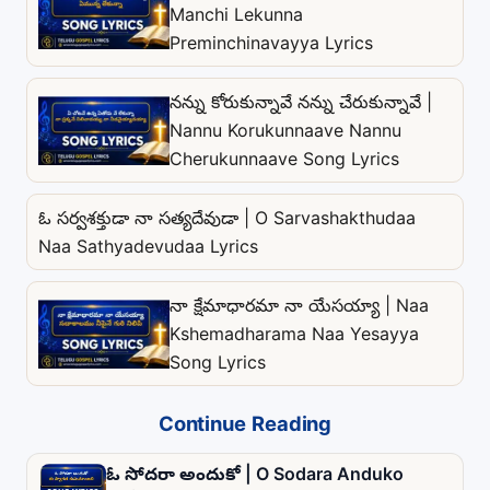
Manchi Lekunna
Preminchinavayya Lyrics
నన్ను కోరుకున్నావే నన్ను చేరుకున్నావే |
Nannu Korukunnaave Nannu
Cherukunnaave Song Lyrics
ఓ సర్వశక్తుడా నా సత్యదేవుడా | O Sarvashakthudaa
Naa Sathyadevudaa Lyrics
నా క్షేమాధారమా నా యేసయ్యా | Naa
Kshemadharama Naa Yesayya
Song Lyrics
Continue Reading
ఓ సోదరా అందుకో | O Sodara Anduko