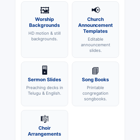
🖼️
📢
Worship
Church
Backgrounds
Announcement
Templates
HD motion & still
backgrounds.
Editable
announcement
slides.
🖥️
📘
Sermon Slides
Song Books
Preaching decks in
Printable
Telugu & English.
congregation
songbooks.
🎼
Choir
Arrangements