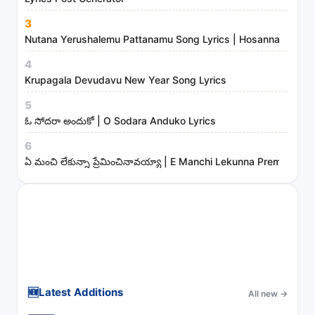
s
3
t
Nutana Yerushalemu Pattanamu Song Lyrics | Hosanna Ministr
r
4
i
Krupagala Devudavu New Year Song Lyrics
e
s
5
ఓ సోదరా అందుకో | O Sodara Anduko Lyrics
6
ఏ మంచి లేకున్నా ప్రేమించినావయ్యా | E Manchi Lekunna Preminchin
🆕
Latest Additions
All new
→