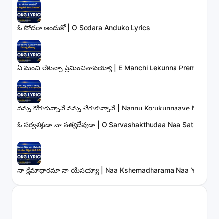
ఓ సోదరా అందుకో | O Sodara Anduko Lyrics
ఏ మంచి లేకున్నా ప్రేమించినావయ్యా | E Manchi Lekunna Preminchin
నన్ను కోరుకున్నావే నన్ను చేరుకున్నావే | Nannu Korukunnaave Nann
ఓ సర్వశక్తుడా నా సత్యదేవుడా | O Sarvashakthudaa Naa Sathyadev
నా క్షేమాధారమా నా యేసయ్యా | Naa Kshemadharama Naa Yesayya