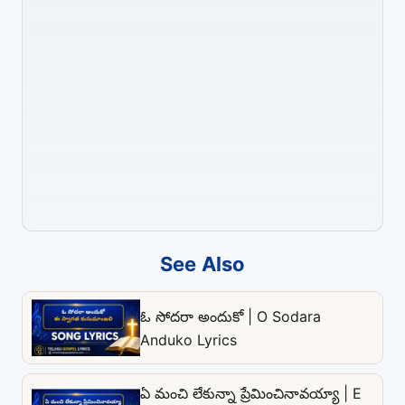
See Also
ఓ సోదరా అందుకో | O Sodara
Anduko Lyrics
ఏ మంచి లేకున్నా ప్రేమించినావయ్యా | E