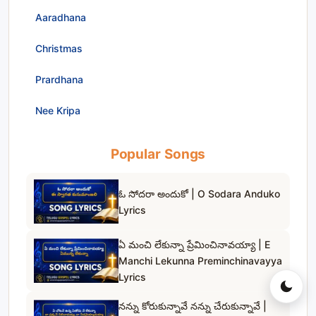
Aaradhana
Christmas
Prardhana
Nee Kripa
Popular Songs
ఓ సోదరా అందుకో | O Sodara Anduko
Lyrics
ఏ మంచి లేకున్నా ప్రేమించినావయ్యా | E
Manchi Lekunna Preminchinavayya
Lyrics
నన్ను కోరుకున్నావే నన్ను చేరుకున్నావే |