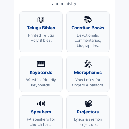
and ministry.
📖
📚
Telugu Bibles
Christian Books
Printed Telugu
Devotionals,
Holy Bibles.
commentaries,
biographies.
🎹
🎤
Keyboards
Microphones
Worship-friendly
Vocal mics for
keyboards.
singers & pastors.
🔊
📽️
Speakers
Projectors
PA speakers for
Lyrics & sermon
church halls.
projectors.