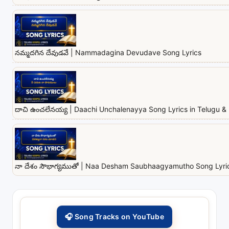
నమ్మదగిన దేవుడవే | Nammadagina Devudave Song Lyrics
దాచి ఉంచలేనయ్య | Daachi Unchalenayya Song Lyrics in Telugu & 
నా దేశం సౌభాగ్యముతో | Naa Desham Saubhaagyamutho Song Lyrics
🎧 Song Tracks on YouTube