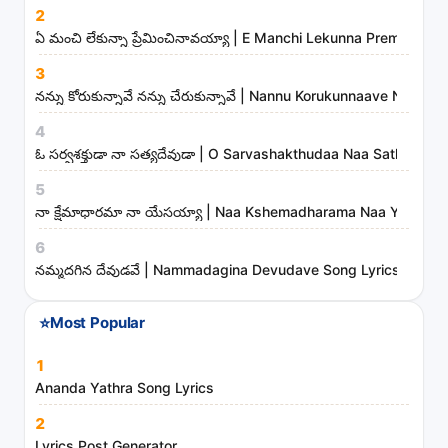
2
g
ఏ మంచి లేకున్నా ప్రేమించినావయ్యా | E Manchi Lekunna Preminchin
s
3
,
నన్ను కోరుకున్నావే నన్ను చేరుకున్నావే | Nannu Korukunnaave Nann
a
r
4
t
ఓ సర్వశక్తుడా నా సత్యదేవుడా | O Sarvashakthudaa Naa Sathyadev
i
5
s
నా క్షేమాధారమా నా యేసయ్యా | Naa Kshemadharama Naa Yesayya
t
6
s
నమ్మదగిన దేవుడవే | Nammadagina Devudave Song Lyrics
a
n
⭐
Most Popular
d
m
1
i
Ananda Yathra Song Lyrics
n
2
i
Lyrics Post Generator