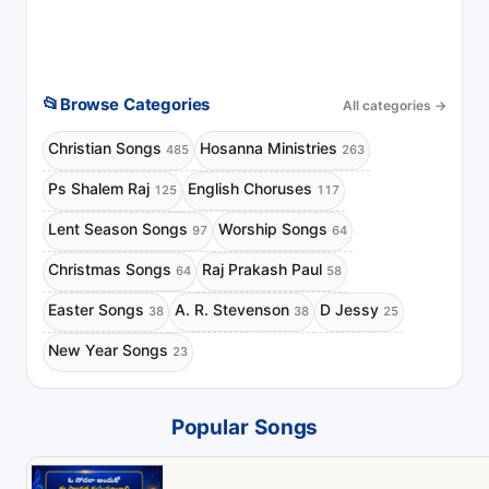
📂
Browse Categories
All categories
→
Christian Songs
Hosanna Ministries
485
263
Ps Shalem Raj
English Choruses
125
117
Lent Season Songs
Worship Songs
97
64
Christmas Songs
Raj Prakash Paul
64
58
Easter Songs
A. R. Stevenson
D Jessy
38
38
25
New Year Songs
23
Popular Songs