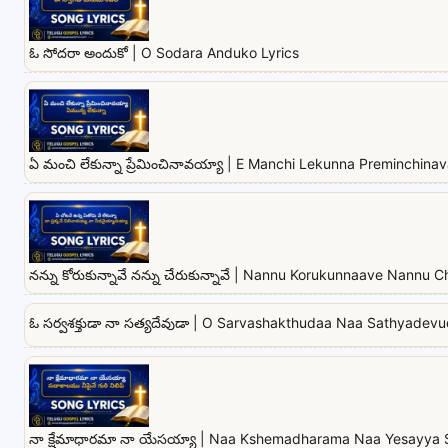
ఓ సోదరా అందుకో | O Sodara Anduko Lyrics
ఏ మంచి లేకున్నా ప్రేమించినావయ్యా | E Manchi Lekunna Preminchina
నన్ను కోరుకున్నావే నన్ను చేరుకున్నావే | Nannu Korukunnaave Nannu
ఓ సర్వశక్తుడా నా సత్యదేవుడా | O Sarvashakthudaa Naa Sathyadevu
నా క్షేమాధారమా నా యేసయ్యా | Naa Kshemadharama Naa Yesayya 