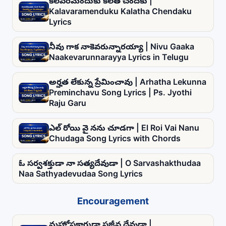
కలవరమెందుకు కలత చెందకు |
Kalavaramenduku Kalatha Chendaku
Lyrics
నీవు గాక నాకెవరున్నారయ్యా | Nivu Gaaka
Naakevarunnarayya Lyrics in Telugu
అర్హత లేకున్న ప్రేమించావు | Arhatha Lekunna
Preminchavu Song Lyrics | Ps. Jyothi
Raju Garu
ఎల్ రోయి వై నను చూడగా | El Roi Vai Nanu
Chudaga Song Lyrics with Chords
ఓ సర్వశక్తుడా నా సత్యదేవుడా | O Sarvashakthudaa
Naa Sathyadevudaa Song Lyrics
Encouragement
మహోపకారుడా సజీవ దేవుడా |