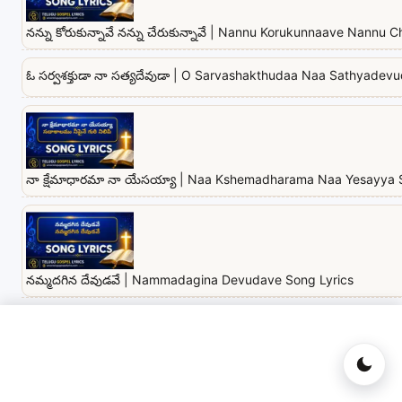
నన్ను కోరుకున్నావే నన్ను చేరుకున్నావే | Nannu Korukunnaave Nannu
ఓ సర్వశక్తుడా నా సత్యదేవుడా | O Sarvashakthudaa Naa Sathyadev
నా క్షేమాధారమా నా యేసయ్యా | Naa Kshemadharama Naa Yesayya 
నమ్మదగిన దేవుడవే | Nammadagina Devudave Song Lyrics
దాచి ఉంచలేనయ్య | Daachi Unchalenayya Song Lyrics in Telugu & 