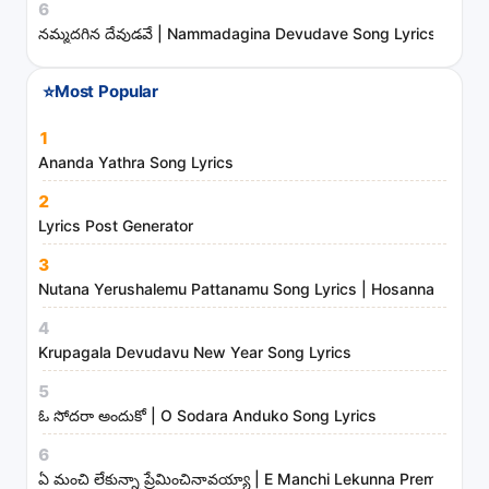
6
s
నమ్మదగిన దేవుడవే | Nammadagina Devudave Song Lyrics
a
n
⭐
Most Popular
d
m
1
i
Ananda Yathra Song Lyrics
n
2
i
Lyrics Post Generator
s
3
t
Nutana Yerushalemu Pattanamu Song Lyrics | Hosanna Ministr
r
4
i
Krupagala Devudavu New Year Song Lyrics
e
s
5
ఓ సోదరా అందుకో | O Sodara Anduko Song Lyrics
6
ఏ మంచి లేకున్నా ప్రేమించినావయ్యా | E Manchi Lekunna Preminchin