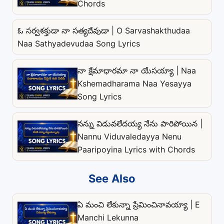
Chords
ఓ సర్వశక్తుడా నా సత్యదేవుడా | O Sarvashakthudaa
Naa Sathyadevudaa Song Lyrics
నా క్షేమాధారమా నా యేసయ్యా | Naa
Kshemadharama Naa Yesayya
Song Lyrics
నన్ను విడువలేదయ్య నేను పారిపోయిన |
Nannu Viduvaledayya Nenu
Paaripoyina Lyrics with Chords
See Also
ఏ మంచి లేకున్నా ప్రేమించినావయ్యా | E
Manchi Lekunna