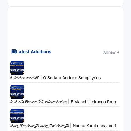
🆕
Latest Additions
All new
→
ఓ సోదరా అందుకో | O Sodara Anduko Song Lyrics
ఏ మంచి లేకున్నా ప్రేమించినావయ్యా | E Manchi Lekunna Preminchin
నన్ను కోరుకున్నావే నన్ను చేరుకున్నావే | Nannu Korukunnaave Nann