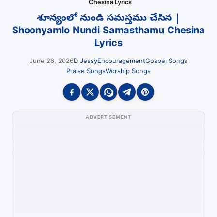
Chesina Lyrics
శూన్యంలో నుండి సమస్తము చేసిన |
Shoonyamlo Nundi Samasthamu Chesina
Lyrics
June 26, 2026
D Jessy
Encouragement
Gospel Songs
Praise Songs
Worship Songs
ADVERTISEMENT