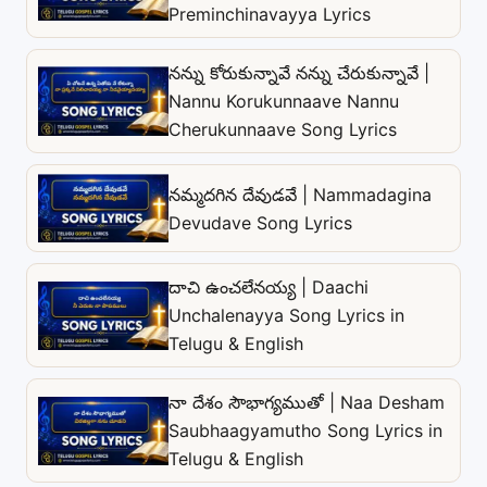
Preminchinavayya Lyrics
నన్ను కోరుకున్నావే నన్ను చేరుకున్నావే |
Nannu Korukunnaave Nannu
Cherukunnaave Song Lyrics
నమ్మదగిన దేవుడవే | Nammadagina
Devudave Song Lyrics
దాచి ఉంచలేనయ్య | Daachi
Unchalenayya Song Lyrics in
Telugu & English
నా దేశం సౌభాగ్యముతో | Naa Desham
Saubhaagyamutho Song Lyrics in
Telugu & English