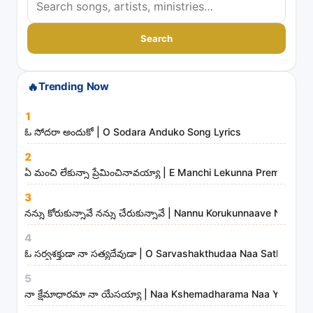
e
a
Search
r
c
🔥
Trending Now
h
s
1
o
ఓ సోదరా అందుకో | O Sodara Anduko Song Lyrics
n
2
g
ఏ మంచి లేకున్నా ప్రేమించినావయ్యా | E Manchi Lekunna Preminchin
s
3
,
నన్ను కోరుకున్నావే నన్ను చేరుకున్నావే | Nannu Korukunnaave Nann
a
r
4
t
ఓ సర్వశక్తుడా నా సత్యదేవుడా | O Sarvashakthudaa Naa Sathyade
i
5
s
నా క్షేమాధారమా నా యేసయ్యా | Naa Kshemadharama Naa Yesayya
t