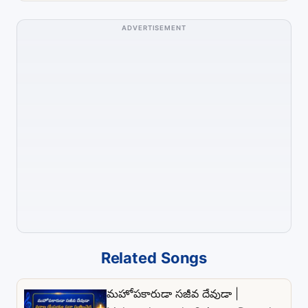
ADVERTISEMENT
Related Songs
మహోపకారుడా సజీవ దేవుడా |