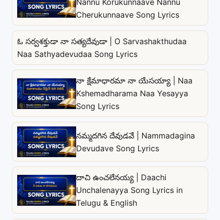
Nannu Korukunnaave Nannu
Cherukunnaave Song Lyrics
ఓ సర్వశక్తుడా నా సత్యదేవుడా | O Sarvashakthudaa
Naa Sathyadevudaa Song Lyrics
నా క్షేమాధారమా నా యేసయ్యా | Naa
Kshemadharama Naa Yesayya
Song Lyrics
నమ్మదగిన దేవుడవే | Nammadagina
Devudave Song Lyrics
దాచి ఉంచలేనయ్య | Daachi
Unchalenayya Song Lyrics in
Telugu & English