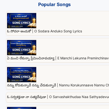
Popular Songs
ఓ సోదరా అందుకో | O Sodara Anduko Song Lyrics
ఏ మంచి లేకున్నా ప్రేమించినావయ్యా | E Manchi Lekunna Preminchina
నన్ను కోరుకున్నావే నన్ను చేరుకున్నావే | Nannu Korukunnaave Nannu
ఓ సర్వశక్తుడా నా సత్యదేవుడా | O Sarvashakthudaa Naa Sathyadev