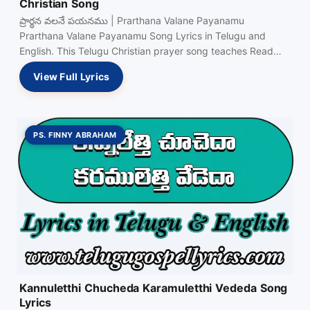
Christian Song
ప్రార్థన వలనే పయనము | Prarthana Valane Payanamu
Prarthana Valane Payanamu Song Lyrics in Telugu and
English. This Telugu Christian prayer song teaches Read
more…
View Full Lyrics
PS. FINNY ABRAHAM
Kannuletthi Chucheda Karamuletthi Vededa Song
Lyrics