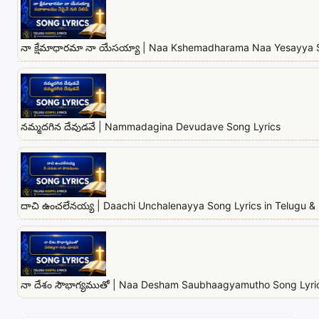
నా క్షేమాధారమా నా యేసయ్యా | Naa Kshemadharama Naa Yesayya 
నమ్మదగిన దేవుడవే | Nammadagina Devudave Song Lyrics
దాచి ఉంచలేనయ్య | Daachi Unchalenayya Song Lyrics in Telugu & 
నా దేశం సౌభాగ్యముతో | Naa Desham Saubhaagyamutho Song Lyrics