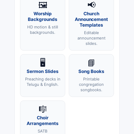
🖼️
📢
Worship
Church
Backgrounds
Announcement
Templates
HD motion & still
backgrounds.
Editable
announcement
slides.
🖥️
📘
Sermon Slides
Song Books
Preaching decks in
Printable
Telugu & English.
congregation
songbooks.
🎼
Choir
Arrangements
SATB