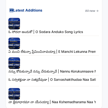
🆕
Latest Additions
All new
→
ఓ సోదరా అందుకో | O Sodara Anduko Song Lyrics
ఏ మంచి లేకున్నా ప్రేమించినావయ్యా | E Manchi Lekunna Preminchin
నన్ను కోరుకున్నావే నన్ను చేరుకున్నావే | Nannu Korukunnaave Nann
ఓ సర్వశక్తుడా నా సత్యదేవుడా | O Sarvashakthudaa Naa Sathyade
నా క్షేమాధారమా నా యేసయ్యా | Naa Kshemadharama Naa Yesayya