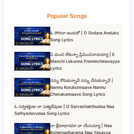
Popular Songs
ఓ సోదరా అందుకో | O Sodara Anduko
Song Lyrics
ఏ మంచి లేకున్నా ప్రేమించినావయ్యా | E
Manchi Lekunna Preminchinavayya
Lyrics
నన్ను కోరుకున్నావే నన్ను చేరుకున్నావే |
Nannu Korukunnaave Nannu
Cherukunnaave Song Lyrics
ఓ సర్వశక్తుడా నా సత్యదేవుడా | O Sarvashakthudaa Naa
Sathyadevudaa Song Lyrics
నా క్షేమాధారమా నా యేసయ్యా | Naa
Kshemadharama Naa Yesayya