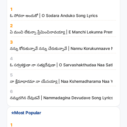
s
1
o
ఓ సోదరా అందుకో | O Sodara Anduko Song Lyrics
n
2
g
ఏ మంచి లేకున్నా ప్రేమించినావయ్యా | E Manchi Lekunna Preminchin
s
3
,
నన్ను కోరుకున్నావే నన్ను చేరుకున్నావే | Nannu Korukunnaave Nann
a
r
4
t
ఓ సర్వశక్తుడా నా సత్యదేవుడా | O Sarvashakthudaa Naa Sathyade
i
5
s
నా క్షేమాధారమా నా యేసయ్యా | Naa Kshemadharama Naa Yesayya
t
6
s
నమ్మదగిన దేవుడవే | Nammadagina Devudave Song Lyrics
a
n
⭐
Most Popular
d
m
1