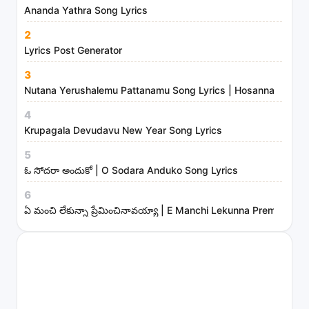
i
Ananda Yathra Song Lyrics
n
2
i
Lyrics Post Generator
s
3
t
Nutana Yerushalemu Pattanamu Song Lyrics | Hosanna Ministr
r
4
i
Krupagala Devudavu New Year Song Lyrics
e
s
5
ఓ సోదరా అందుకో | O Sodara Anduko Song Lyrics
6
ఏ మంచి లేకున్నా ప్రేమించినావయ్యా | E Manchi Lekunna Preminchin