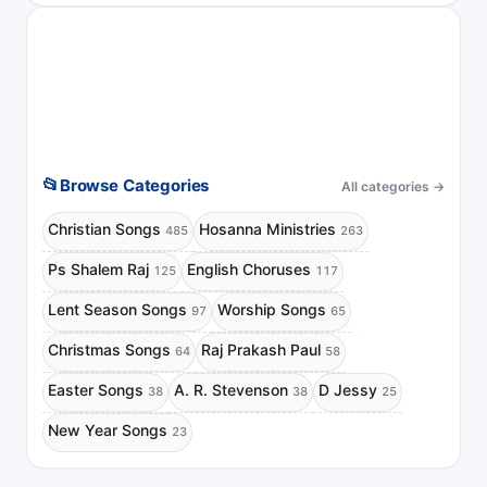
📂
Browse Categories
All categories
→
Christian Songs
Hosanna Ministries
485
263
Ps Shalem Raj
English Choruses
125
117
Lent Season Songs
Worship Songs
97
65
Christmas Songs
Raj Prakash Paul
64
58
Easter Songs
A. R. Stevenson
D Jessy
38
38
25
New Year Songs
23