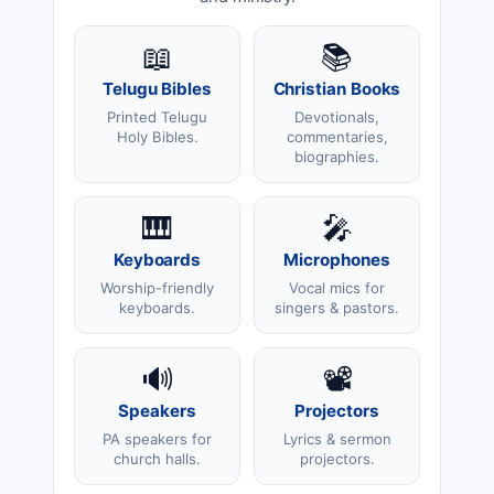
📖
📚
Telugu Bibles
Christian Books
Printed Telugu
Devotionals,
Holy Bibles.
commentaries,
biographies.
🎹
🎤
Keyboards
Microphones
Worship-friendly
Vocal mics for
keyboards.
singers & pastors.
🔊
📽️
Speakers
Projectors
PA speakers for
Lyrics & sermon
church halls.
projectors.