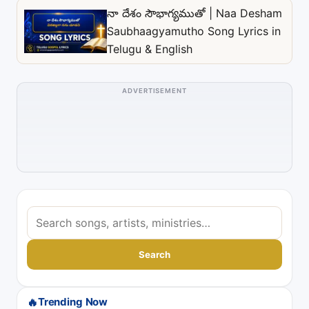
నా దేశం సౌభాగ్యముతో | Naa Desham
Saubhaagyamutho Song Lyrics in
Telugu & English
ADVERTISEMENT
S
e
a
Search
r
c
🔥
Trending Now
h