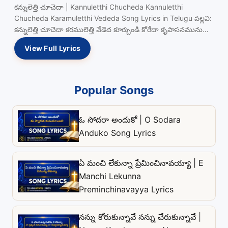
కన్నులెత్తి చూచెదా | Kannuletthi Chucheda Kannuletthi
Chucheda Karamuletthi Vededa Song Lyrics in Telugu పల్లవి:
కన్నులెత్తి చూచెదా కరములెత్తి వేడెద కూర్చుండి కోరేదా కృపాసనమును
చేరెదా Read more…
View Full Lyrics
Popular Songs
ఓ సోదరా అందుకో | O Sodara
Anduko Song Lyrics
ఏ మంచి లేకున్నా ప్రేమించినావయ్యా | E
Manchi Lekunna
Preminchinavayya Lyrics
నన్ను కోరుకున్నావే నన్ను చేరుకున్నావే |