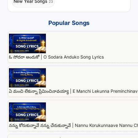
New Year Songs
23
Popular Songs
ఓ సోదరా అందుకో | O Sodara Anduko Song Lyrics
ఏ మంచి లేకున్నా ప్రేమించినావయ్యా | E Manchi Lekunna Preminchina
నన్ను కోరుకున్నావే నన్ను చేరుకున్నావే | Nannu Korukunnaave Nannu