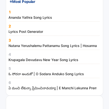
⭐
Most Popular
d
m
1
i
Ananda Yathra Song Lyrics
n
2
i
Lyrics Post Generator
s
3
t
Nutana Yerushalemu Pattanamu Song Lyrics | Hosanna Ministr
r
4
i
Krupagala Devudavu New Year Song Lyrics
e
s
5
ఓ సోదరా అందుకో | O Sodara Anduko Song Lyrics
6
ఏ మంచి లేకున్నా ప్రేమించినావయ్యా | E Manchi Lekunna Preminchin