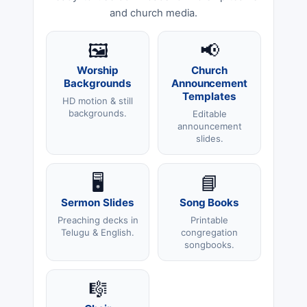
and church media.
🖼️
📢
Worship
Church
Backgrounds
Announcement
Templates
HD motion & still
backgrounds.
Editable
announcement
slides.
🖥️
📘
Sermon Slides
Song Books
Preaching decks in
Printable
Telugu & English.
congregation
songbooks.
🎼