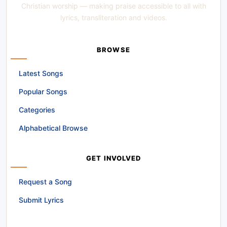
Christian worship — making praise accessible to all with
lyrics, transliteration and videos.
BROWSE
Latest Songs
Popular Songs
Categories
Alphabetical Browse
GET INVOLVED
Request a Song
Submit Lyrics