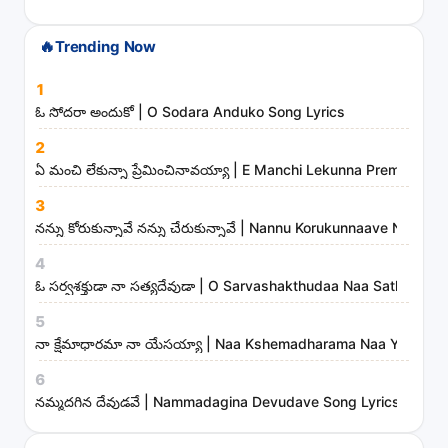
c
🔥
Trending Now
h
s
1
o
ఓ సోదరా అందుకో | O Sodara Anduko Song Lyrics
n
2
g
ఏ మంచి లేకున్నా ప్రేమించినావయ్యా | E Manchi Lekunna Preminchin
s
3
,
నన్ను కోరుకున్నావే నన్ను చేరుకున్నావే | Nannu Korukunnaave Nann
a
r
4
t
ఓ సర్వశక్తుడా నా సత్యదేవుడా | O Sarvashakthudaa Naa Sathyade
i
5
s
నా క్షేమాధారమా నా యేసయ్యా | Naa Kshemadharama Naa Yesayya
t
6
s
నమ్మదగిన దేవుడవే | Nammadagina Devudave Song Lyrics
a
n