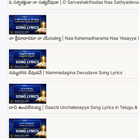
ఓ సర్వశక్తుడా నా సత్యదేవుడా | O Sarvashakthudaa Naa Sathyadev
నా క్షేమాధారమా నా యేసయ్యా | Naa Kshemadharama Naa Yesayya 
నమ్మదగిన దేవుడవే | Nammadagina Devudave Song Lyrics
దాచి ఉంచలేనయ్య | Daachi Unchalenayya Song Lyrics in Telugu & 