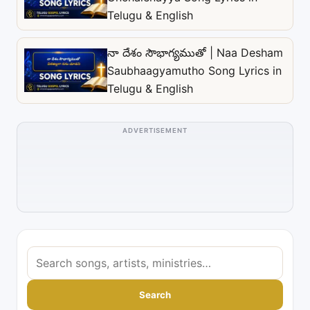
Telugu & English
నా దేశం సౌభాగ్యముతో | Naa Desham
Saubhaagyamutho Song Lyrics in
Telugu & English
ADVERTISEMENT
S
e
a
Search
r