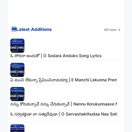
🆕
Latest Additions
All new
→
ఓ సోదరా అందుకో | O Sodara Anduko Song Lyrics
ఏ మంచి లేకున్నా ప్రేమించినావయ్యా | E Manchi Lekunna Preminchin
నన్ను కోరుకున్నావే నన్ను చేరుకున్నావే | Nannu Korukunnaave Nann
ఓ సర్వశక్తుడా నా సత్యదేవుడా | O Sarvashakthudaa Naa Sathyade