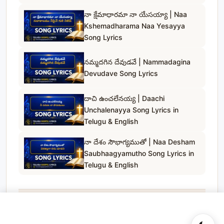
నా క్షేమాధారమా నా యేసయ్యా | Naa
Kshemadharama Naa Yesayya
Song Lyrics
నమ్మదగిన దేవుడవే | Nammadagina
Devudave Song Lyrics
దాచి ఉంచలేనయ్య | Daachi
Unchalenayya Song Lyrics in
Telugu & English
నా దేశం సౌభాగ్యముతో | Naa Desham
Saubhaagyamutho Song Lyrics in
Telugu & English
Telugu Gospel Lyrics
© 2023
. All rights reserved.