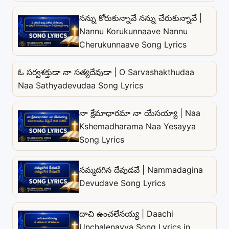
నన్ను కోరుకున్నావే నన్ను చేరుకున్నావే |
Nannu Korukunnaave Nannu
Cherukunnaave Song Lyrics
ఓ సర్వశక్తుడా నా సత్యదేవుడా | O Sarvashakthudaa
Naa Sathyadevudaa Song Lyrics
నా క్షేమాధారమా నా యేసయ్యా | Naa
Kshemadharama Naa Yesayya
Song Lyrics
నమ్మదగిన దేవుడవే | Nammadagina
Devudave Song Lyrics
దాచి ఉంచలేనయ్య | Daachi
Unchalenayya Song Lyrics in