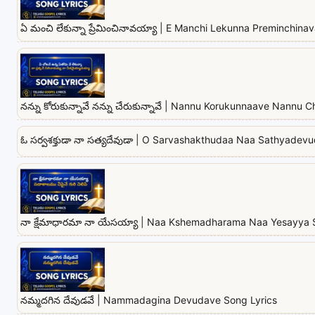
ఏ మంచి లేకున్నా ప్రేమించినావయ్యా | E Manchi Lekunna Preminchina
నన్ను కోరుకున్నావే నన్ను చేరుకున్నావే | Nannu Korukunnaave Nannu
ఓ సర్వశక్తుడా నా సత్యదేవుడా | O Sarvashakthudaa Naa Sathyadev
నా క్షేమాధారమా నా యేసయ్యా | Naa Kshemadharama Naa Yesayya 
నమ్మదగిన దేవుడవే | Nammadagina Devudave Song Lyrics