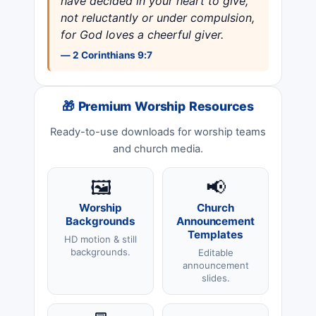
have decided in your heart to give,
not reluctantly or under compulsion,
for God loves a cheerful giver.
— 2 Corinthians 9:7
🎁 Premium Worship Resources
Ready-to-use downloads for worship teams
and church media.
🖼️
📢
Worship
Church
Backgrounds
Announcement
Templates
HD motion & still
backgrounds.
Editable
announcement
slides.