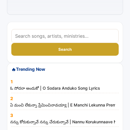
S
e
a
Search
r
c
🔥
Trending Now
h
s
1
o
ఓ సోదరా అందుకో | O Sodara Anduko Song Lyrics
n
2
g
ఏ మంచి లేకున్నా ప్రేమించినావయ్యా | E Manchi Lekunna Preminchin
s
3
,
నన్ను కోరుకున్నావే నన్ను చేరుకున్నావే | Nannu Korukunnaave Nann
a