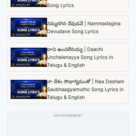
Song Lyrics
నమ్మదగిన దేవుడవే | Nammadagina
Devudave Song Lyrics
దాచి ఉంచలేనయ్య | Daachi
Unchalenayya Song Lyrics in
Telugu & English
నా దేశం సౌభాగ్యముతో | Naa Desham
Saubhaagyamutho Song Lyrics in
Telugu & English
ADVERTISEMENT