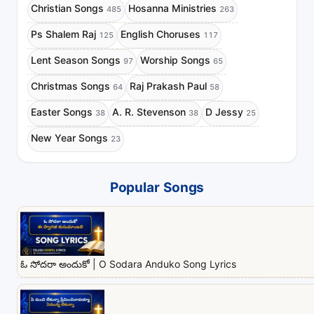
Christian Songs
Hosanna Ministries
485
263
Ps Shalem Raj
English Choruses
125
117
Lent Season Songs
Worship Songs
97
65
Christmas Songs
Raj Prakash Paul
64
58
Easter Songs
A. R. Stevenson
D Jessy
38
38
25
New Year Songs
23
Popular Songs
ఓ సోదరా అందుకో | O Sodara Anduko Song Lyrics