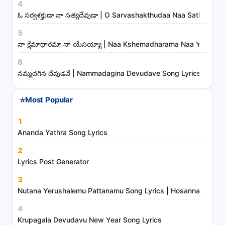
r
4
t
ఓ సర్వశక్తుడా నా సత్యదేవుడా | O Sarvashakthudaa Naa Sathyade
i
5
s
నా క్షేమాధారమా నా యేసయ్యా | Naa Kshemadharama Naa Yesayya
t
6
s
నమ్మదగిన దేవుడవే | Nammadagina Devudave Song Lyrics
a
n
⭐
Most Popular
d
m
1
i
Ananda Yathra Song Lyrics
n
2
i
Lyrics Post Generator
s
3
t
Nutana Yerushalemu Pattanamu Song Lyrics | Hosanna Ministr
r
4
i
Krupagala Devudavu New Year Song Lyrics
e