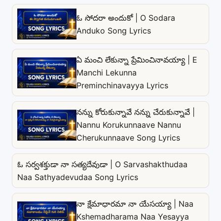
ఓ సోదరా అందుకో | O Sodara
Anduko Song Lyrics
ఏ మంచి లేకున్నా ప్రేమించినావయ్యా | E
Manchi Lekunna
Preminchinavayya Lyrics
నన్ను కోరుకున్నావే నన్ను చేరుకున్నావే |
Nannu Korukunnaave Nannu
Cherukunnaave Song Lyrics
ఓ సర్వశక్తుడా నా సత్యదేవుడా | O Sarvashakthudaa
Naa Sathyadevudaa Song Lyrics
నా క్షేమాధారమా నా యేసయ్యా | Naa
Kshemadharama Naa Yesayya