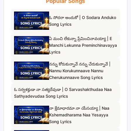
Popular Songs
ఓ సోదరా అందుకో | O Sodara Anduko
Song Lyrics
ఏ మంచి లేకున్నా ప్రేమించినావయ్యా | E
Manchi Lekunna Preminchinavayya
Lyrics
నన్ను కోరుకున్నావే నన్ను చేరుకున్నావే |
Nannu Korukunnaave Nannu
Cherukunnaave Song Lyrics
ఓ సర్వశక్తుడా నా సత్యదేవుడా | O Sarvashakthudaa Naa
Sathyadevudaa Song Lyrics
నా క్షేమాధారమా నా యేసయ్యా | Naa
Kshemadharama Naa Yesayya
Song Lyrics