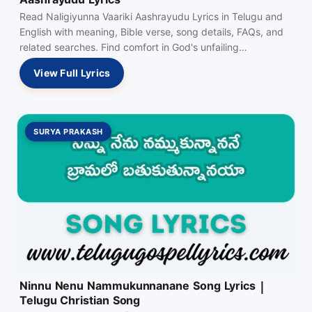
Aashrayudu Lyrics
Read Naligiyunna Vaariki Aashrayudu Lyrics in Telugu and
English with meaning, Bible verse, song details, FAQs, and
related searches. Find comfort in God's unfailing…
View Full Lyrics
SURYA PRAKASH
Ninnu Nenu Nammukunnanane Song Lyrics |
Telugu Christian Song