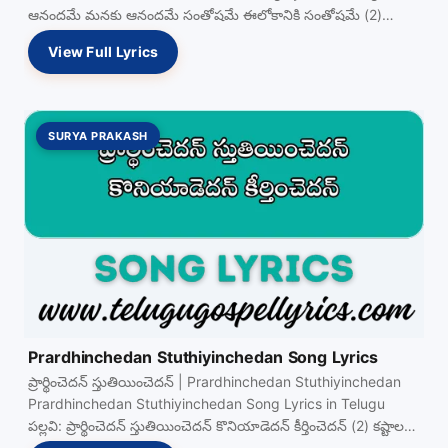
ఆనందమే మనకు ఆనందమే సంతోషమే ఈలోకానికి సంతోషమే (2)
ప్రభుయేసు Read more…
View Full Lyrics
SURYA PRAKASH
Prardhinchedan Stuthiyinchedan Song Lyrics
ప్రార్థించెదన్ స్తుతియించెదన్ | Prardhinchedan Stuthiyinchedan
Prardhinchedan Stuthiyinchedan Song Lyrics in Telugu
పల్లవి: ప్రార్థించెదన్ స్తుతియించెదన్ కొనియాడెదన్ కీర్తించెదన్ (2) కష్టాలలో
కన్నీళ్లు దిగమింగుచూ వేదనలో బాధలు Read more…