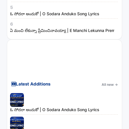
s
5
ఓ సోదరా అందుకో | O Sodara Anduko Song Lyrics
6
ఏ మంచి లేకున్నా ప్రేమించినావయ్యా | E Manchi Lekunna Preminchin
🆕
Latest Additions
All new
→
ఓ సోదరా అందుకో | O Sodara Anduko Song Lyrics