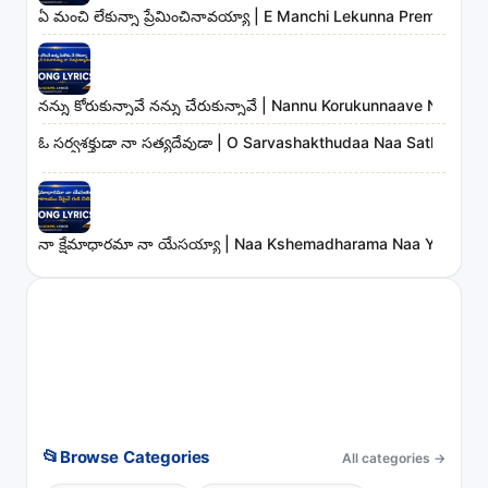
ఏ మంచి లేకున్నా ప్రేమించినావయ్యా | E Manchi Lekunna Preminchin
నన్ను కోరుకున్నావే నన్ను చేరుకున్నావే | Nannu Korukunnaave Nann
ఓ సర్వశక్తుడా నా సత్యదేవుడా | O Sarvashakthudaa Naa Sathyade
నా క్షేమాధారమా నా యేసయ్యా | Naa Kshemadharama Naa Yesayya
📂
Browse Categories
All categories
→