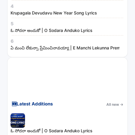
4
Krupagala Devudavu New Year Song Lyrics
5
ఓ సోదరా అందుకో | O Sodara Anduko Lyrics
6
ఏ మంచి లేకున్నా ప్రేమించినావయ్యా | E Manchi Lekunna Preminchin
🆕
Latest Additions
All new
→
ఓ సోదరా అందుకో | O Sodara Anduko Lyrics