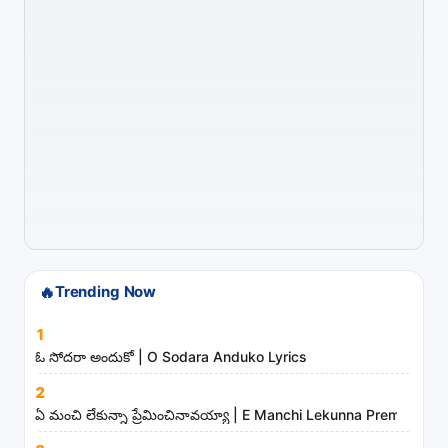
s
o
n
g
s
,
a
r
t
i
s
t
🔥
Trending Now
s
1
a
ఓ సోదరా అందుకో | O Sodara Anduko Lyrics
n
d
2
ఏ మంచి లేకున్నా ప్రేమించినావయ్యా | E Manchi Lekunna Preminchin
m
i