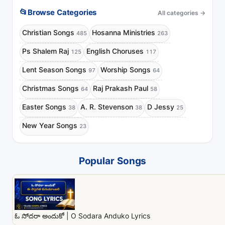
📂
Browse Categories
All categories
→
Christian Songs
Hosanna Ministries
485
263
Ps Shalem Raj
English Choruses
125
117
Lent Season Songs
Worship Songs
97
64
Christmas Songs
Raj Prakash Paul
64
58
Easter Songs
A. R. Stevenson
D Jessy
38
38
25
New Year Songs
23
Popular Songs
ఓ సోదరా అందుకో | O Sodara Anduko Lyrics