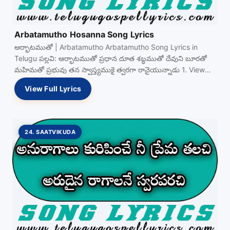
Arbatamutho Hosanna Song Lyrics
ఆర్భాటముతో | Arbatamutho Arbatamutho Song Lyrics in
Telugu పల్లవి: ఆర్భాటముతో ప్రధాన దూత శబ్ధముతో దేవుని బూరతో
మహిమతో ప్రభువు తన స్వాస్త్యముకై త్వరగా రానైయున్నాడు 1. View
Full…
View Full Lyrics
24. SAATVIKUDA