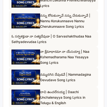
Manchi Lekunna Preminchinavayya
Lyrics
నన్ను కోరుకున్నావే నన్ను చేరుకున్నావే |
Nannu Korukunnaave Nannu
Cherukunnaave Song Lyrics
ఓ సర్వశక్తుడా నా సత్యదేవుడా | O Sarvashakthudaa Naa
Sathyadevudaa Lyrics
నా క్షేమాధారమా నా యేసయ్యా | Naa
Kshemadharama Naa Yesayya
Song Lyrics
నమ్మదగిన దేవుడవే | Nammadagina
Devudave Song Lyrics
దాచి ఉంచలేనయ్య | Daachi
Unchalenayya Song Lyrics in
Telugu & English