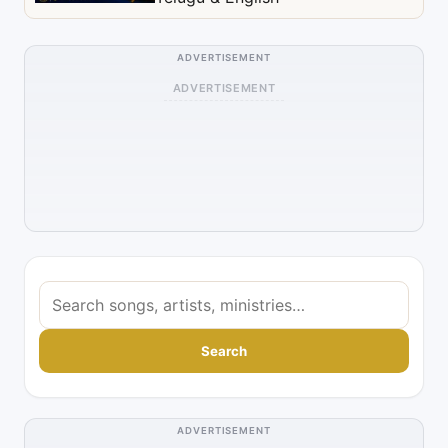
ADVERTISEMENT
ADVERTISEMENT
S
e
a
Search
r
c
h
ADVERTISEMENT