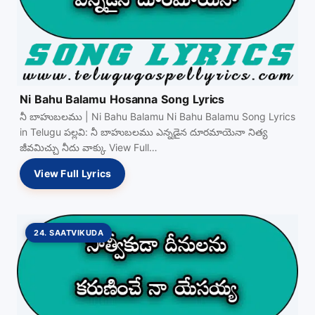
Ni Bahu Balamu Hosanna Song Lyrics
నీ బాహుబలము | Ni Bahu Balamu Ni Bahu Balamu Song Lyrics
in Telugu పల్లవి: నీ బాహుబలము ఎన్నడైన దూరమాయెనా నిత్య
జీవమిచ్చు నీదు వాక్కు View Full…
View Full Lyrics
24. SAATVIKUDA