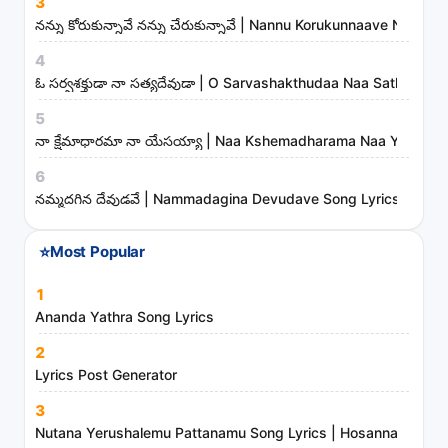
3
n
నన్ను కోరుకున్నావే నన్ను చేరుకున్నావే | Nannu Korukunnaave Nann
i
4
s
ఓ సర్వశక్తుడా నా సత్యదేవుడా | O Sarvashakthudaa Naa Sathyadev
t
5
r
నా క్షేమాధారమా నా యేసయ్యా | Naa Kshemadharama Naa Yesayya
i
6
e
నమ్మదగిన దేవుడవే | Nammadagina Devudave Song Lyrics
s
⭐
Most Popular
1
Ananda Yathra Song Lyrics
2
Lyrics Post Generator
3
Nutana Yerushalemu Pattanamu Song Lyrics | Hosanna Ministr