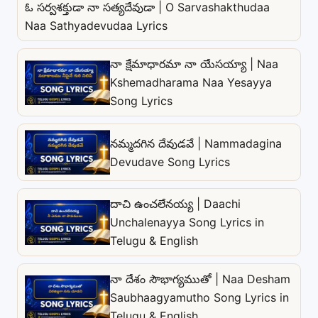
ఓ సర్వశక్తుడా నా సత్యదేవుడా | O Sarvashakthudaa
Naa Sathyadevudaa Lyrics
నా క్షేమాధారమా నా యేసయ్యా | Naa
Kshemadharama Naa Yesayya
Song Lyrics
నమ్మదగిన దేవుడవే | Nammadagina
Devudave Song Lyrics
దాచి ఉంచలేనయ్య | Daachi
Unchalenayya Song Lyrics in
Telugu & English
నా దేశం సౌభాగ్యముతో | Naa Desham
Saubhaagyamutho Song Lyrics in
Telugu & English