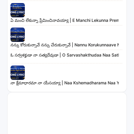
ఏ మంచి లేకున్నా ప్రేమించినావయ్యా | E Manchi Lekunna Preminchin
నన్ను కోరుకున్నావే నన్ను చేరుకున్నావే | Nannu Korukunnaave Nann
ఓ సర్వశక్తుడా నా సత్యదేవుడా | O Sarvashakthudaa Naa Sathyadev
నా క్షేమాధారమా నా యేసయ్యా | Naa Kshemadharama Naa Yesayya