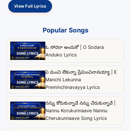
View Full Lyrics
Popular Songs
ఓ సోదరా అందుకో | O Sodara
Anduko Lyrics
ఏ మంచి లేకున్నా ప్రేమించినావయ్యా | E
Manchi Lekunna
Preminchinavayya Lyrics
నన్ను కోరుకున్నావే నన్ను చేరుకున్నావే |
Nannu Korukunnaave Nannu
Cherukunnaave Song Lyrics