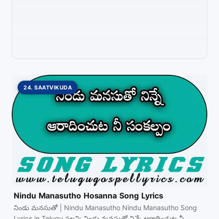
24. SAATVIKUDA
Nindu Manasutho Hosanna Song Lyrics
నిండు మనసుతో | Nindu Manasutho Nindu Manasutho Song
Lyrics in Telugu పల్లవి: నిండు మనసుతో నిన్నే ఆరాదించుట నీ