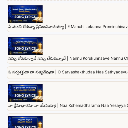
ఏ మంచి లేకున్నా ప్రేమించినావయ్యా | E Manchi Lekunna Preminchina
నన్ను కోరుకున్నావే నన్ను చేరుకున్నావే | Nannu Korukunnaave Nannu
ఓ సర్వశక్తుడా నా సత్యదేవుడా | O Sarvashakthudaa Naa Sathyadevu
నా క్షేమాధారమా నా యేసయ్యా | Naa Kshemadharama Naa Yesayya 