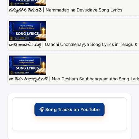
నమ్మదగిన దేవుడవే | Nammadagina Devudave Song Lyrics
దాచి ఉంచలేనయ్య | Daachi Unchalenayya Song Lyrics in Telugu & 
నా దేశం సౌభాగ్యముతో | Naa Desham Saubhaagyamutho Song Lyrics
🎧 Song Tracks on YouTube