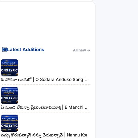
🆕
Latest Additions
All new
→
ఓ సోదరా అందుకో | O Sodara Anduko Song Lyrics
ఏ మంచి లేకున్నా ప్రేమించినావయ్యా | E Manchi Lekunna Preminchinavayy
నన్ను కోరుకున్నావే నన్ను చేరుకున్నావే | Nannu Korukunnaave Nannu Che