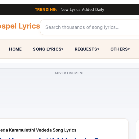
TRENDING:
New Lyrics Added Daily
spel Lyrics
HOME
SONG LYRICS
REQUESTS
OTHERS
ADVERTISEMENT
heda Karamuletthi Vededa Song Lyrics