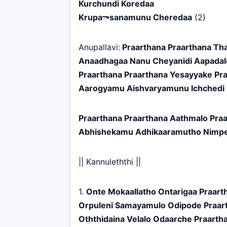
Kurchundi Koredaa
Krupaాsanamunu Cheredaa
(2)
Anupallavi:
Praarthana Praarthana Tha
Anaadhagaa Nanu Cheyanidi Aapadal
Praarthana Praarthana Yesayyake Pr
Aarogyamu Aishvaryamunu Ichchedi 
Praarthana Praarthana Aathmalo Pra
Abhishekamu Adhikaaramutho Nimpe
|| Kannuleththi ||
1.
Onte Mokaallatho Ontarigaa Praart
Orpuleni Samayamulo Odipode Praar
Oththidaina Velalo Odaarche Praarth