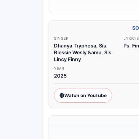
S
SINGER
LYRICI
Dhanya Tryphosa, Sis.
Ps. F
Blessie Wesly &amp, Sis.
Lincy Finny
YEAR
2025
🔴
Watch on YouTube