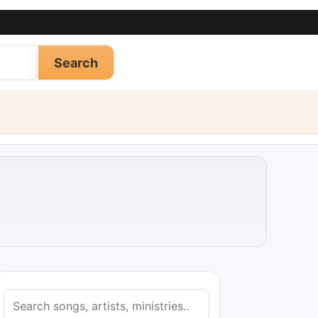
Search
S
e