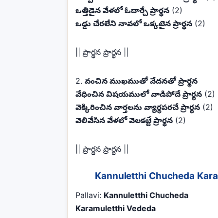
ఒత్తిడైన వేళలో ఓదార్చే ప్రార్థన
(2)
ఒడ్డు చేరలేని నావలో ఒక్కటైన ప్రార్థన
(2)
|| ప్రార్థన ప్రార్థన ||
2.
వంచిన ముఖముతో వేదనతో ప్రార్థన
వేధించిన విషయములో వాడిపోదే ప్రార్థన
(2)
వెక్కిరించిన వార్తలను వ్యార్ధపరచే ప్రార్థన
(2)
వెలివేసిన వేళలో వెలకట్టే ప్రార్థన
(2)
|| ప్రార్థన ప్రార్థన ||
Kannuletthi Chucheda Karam
Pallavi:
Kannuletthi Chucheda
Karamuletthi Vededa