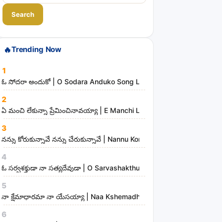
a
Search
r
c
h
🔥
Trending Now
s
1
o
ఓ సోదరా అందుకో | O Sodara Anduko Song Lyrics
n
2
g
ఏ మంచి లేకున్నా ప్రేమించినావయ్యా | E Manchi Lekunna Preminchinavayy
s
,
3
నన్ను కోరుకున్నావే నన్ను చేరుకున్నావే | Nannu Korukunnaave Nannu Che
a
r
4
t
ఓ సర్వశక్తుడా నా సత్యదేవుడా | O Sarvashakthudaa Naa Sathyadevudaa
i
5
s
నా క్షేమాధారమా నా యేసయ్యా | Naa Kshemadharama Naa Yesayya Song
t
6
s