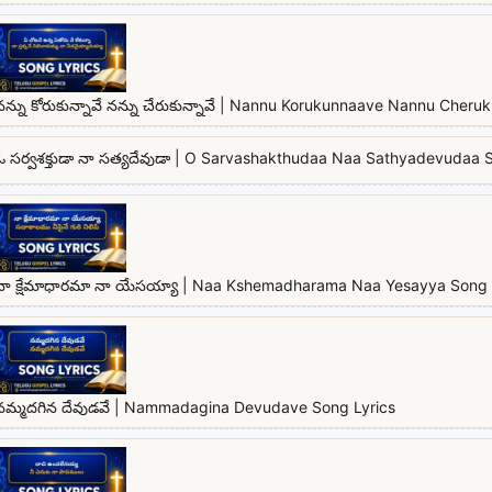
నన్ను కోరుకున్నావే నన్ను చేరుకున్నావే | Nannu Korukunnaave Nannu Cher
ఓ సర్వశక్తుడా నా సత్యదేవుడా | O Sarvashakthudaa Naa Sathyadevudaa 
నా క్షేమాధారమా నా యేసయ్యా | Naa Kshemadharama Naa Yesayya Song 
నమ్మదగిన దేవుడవే | Nammadagina Devudave Song Lyrics