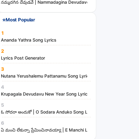
నమ్మదగిన దేవుడవే | Nammadagina Devudave Song Lyrics
a
n
⭐
Most Popular
d
m
1
i
Ananda Yathra Song Lyrics
n
2
i
Lyrics Post Generator
s
3
t
Nutana Yerushalemu Pattanamu Song Lyrics | Hosanna Ministries
r
i
4
e
Krupagala Devudavu New Year Song Lyrics
s
5
ఓ సోదరా అందుకో | O Sodara Anduko Song Lyrics
6
ఏ మంచి లేకున్నా ప్రేమించినావయ్యా | E Manchi Lekunna Preminchinavayy