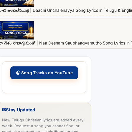
దాచి ఉంచలేనయ్య | Daachi Unchalenayya Song Lyrics in Telugu & Engli
నా దేశం సౌభాగ్యముతో | Naa Desham Saubhaagyamutho Song Lyrics in T
🎧 Song Tracks on YouTube
✉
Stay Updated
New Telugu Christian lyrics are added every
week. Request a song you cannot find, or
send us a correction — this library grows