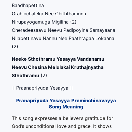
Baadhapettina
Grahinchaleka Nee Chiththamunu
Nirupayogamuga Migilina (2)
Cheradeesaavu Neevu Padipoyina Samayaana
Nilabettinavu Nannu Nee Paathragaa Lokaana
(2)
Neeke Sthothramu Yesayya Vandanamu
Neevu Chesina Melulakai Kruthajnyatha
Sthothramu
(2)
॥ Praanapriyuda Yesayya ॥
Pranapriyuda Yesayya Preminchinavayya
Song Meaning
This song expresses a believer’s gratitude for
God’s unconditional love and grace. It shows