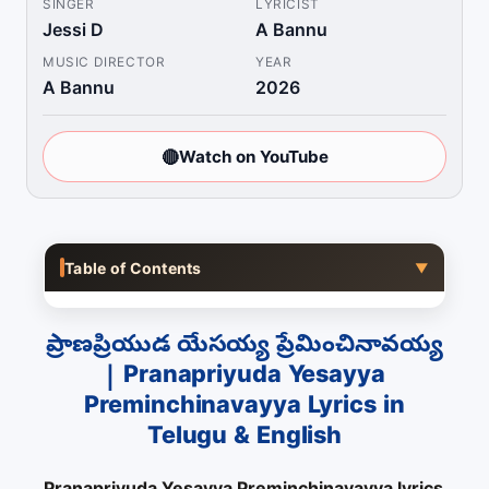
SINGER
LYRICIST
Jessi D
A Bannu
MUSIC DIRECTOR
YEAR
A Bannu
2026
🔴
Watch on YouTube
Table of Contents
▼
ప్రాణప్రియుడ యేసయ్య ప్రేమించినావయ్య
| Pranapriyuda Yesayya
Preminchinavayya Lyrics in
Telugu & English
Pranapriyuda Yesayya Preminchinavayya lyrics