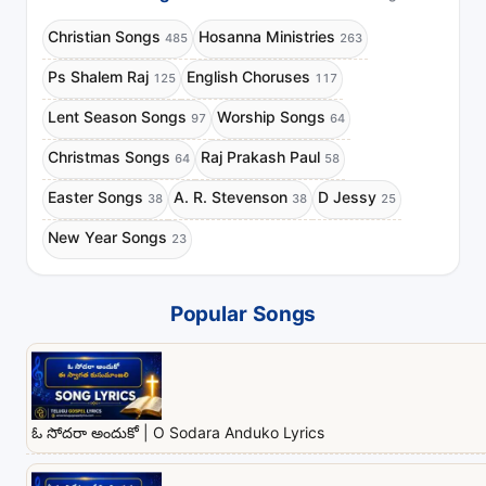
Christian Songs
Hosanna Ministries
485
263
Ps Shalem Raj
English Choruses
125
117
Lent Season Songs
Worship Songs
97
64
Christmas Songs
Raj Prakash Paul
64
58
Easter Songs
A. R. Stevenson
D Jessy
38
38
25
New Year Songs
23
Popular Songs
ఓ సోదరా అందుకో | O Sodara Anduko Lyrics