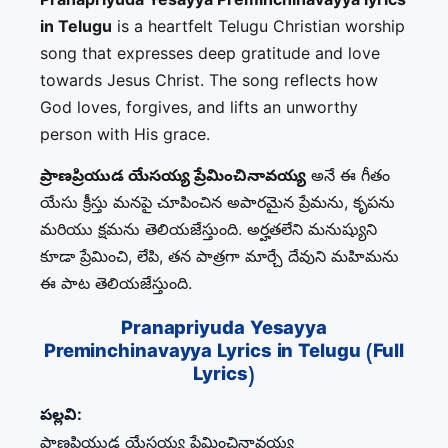
in Telugu
is a heartfelt Telugu Christian worship
song that expresses deep gratitude and love
towards Jesus Christ. The song reflects how
God loves, forgives, and lifts an unworthy
person with His grace.
ప్రాణప్రియుడ యేసయ్య ప్రేమించినావయ్య
అనే ఈ గీతం
యేసు క్రీస్తు మనపై చూపించిన అపారమైన ప్రేమను, కృపను
మరియు క్షమను తెలియజేస్తుంది. అర్హతలేని మనుష్యుని
కూడా ప్రేమించి, లేపి, తన పాత్రగా మార్చే దేవుని మహిమను
ఈ పాట తెలియజేస్తుంది.
Pranapriyuda Yesayya
Preminchinavayya Lyrics in Telugu (Full
Lyrics)
పల్లవి:
ప్రాణప్రియుడ యేసయ్య ప్రేమించినావయ్య