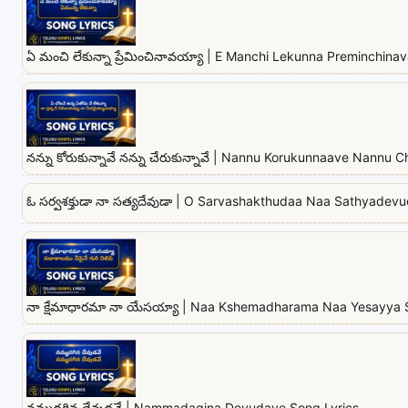
ఏ మంచి లేకున్నా ప్రేమించినావయ్యా | E Manchi Lekunna Preminchina
నన్ను కోరుకున్నావే నన్ను చేరుకున్నావే | Nannu Korukunnaave Nannu
ఓ సర్వశక్తుడా నా సత్యదేవుడా | O Sarvashakthudaa Naa Sathyadevu
నా క్షేమాధారమా నా యేసయ్యా | Naa Kshemadharama Naa Yesayya 
నమ్మదగిన దేవుడవే | Nammadagina Devudave Song Lyrics