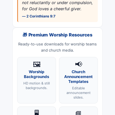
not reluctantly or under compulsion,
for God loves a cheerful giver.
— 2 Corinthians 9:7
🎁 Premium Worship Resources
Ready-to-use downloads for worship teams
and church media.
🖼️
📢
Worship
Church
Backgrounds
Announcement
Templates
HD motion & still
backgrounds.
Editable
announcement
slides.
🖥️
📘