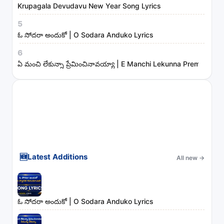
Krupagala Devudavu New Year Song Lyrics
5
ఓ సోదరా అందుకో | O Sodara Anduko Lyrics
6
ఏ మంచి లేకున్నా ప్రేమించినావయ్యా | E Manchi Lekunna Preminchin
🆕
Latest Additions
All new
→
ఓ సోదరా అందుకో | O Sodara Anduko Lyrics