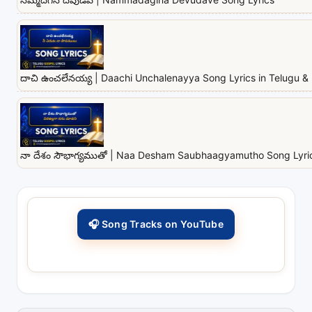
దాచి ఉంచలేనయ్య | Daachi Unchalenayya Song Lyrics in Telugu & 
నా దేశం సౌభాగ్యముతో | Naa Desham Saubhaagyamutho Song Lyrics
🎧 Song Tracks on YouTube