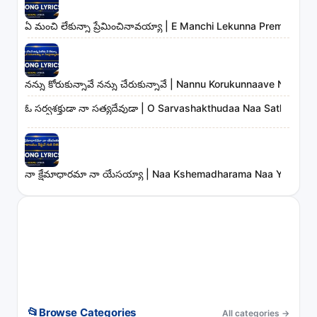
ఏ మంచి లేకున్నా ప్రేమించినావయ్యా | E Manchi Lekunna Preminchin
నన్ను కోరుకున్నావే నన్ను చేరుకున్నావే | Nannu Korukunnaave Nann
ఓ సర్వశక్తుడా నా సత్యదేవుడా | O Sarvashakthudaa Naa Sathyadev
నా క్షేమాధారమా నా యేసయ్యా | Naa Kshemadharama Naa Yesayya
📂
Browse Categories
All categories
→