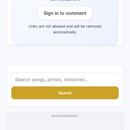
Sign in to comment
Links are not allowed and will be removed
automatically.
S
e
a
Search
r
c
h
ADVERTISEMENT
s
o