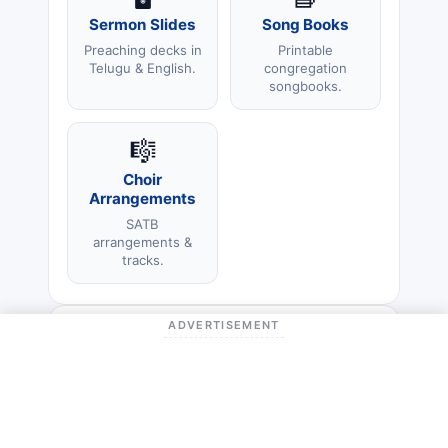
Sermon Slides
Song Books
Preaching decks in
Printable
Telugu & English.
congregation
songbooks.
🎼
Choir
Arrangements
SATB
arrangements &
tracks.
ADVERTISEMENT
🙏 Thank You
Thank you for singing, sharing and
supporting Telugu Gospel Lyrics. To God
be the glory.