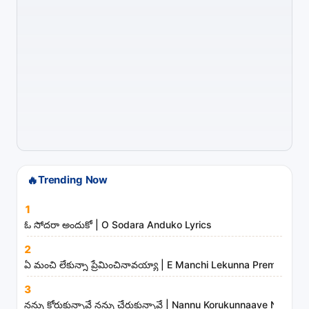
n
g
s
,
a
r
t
i
s
t
🔥
Trending Now
s
1
a
ఓ సోదరా అందుకో | O Sodara Anduko Lyrics
n
d
2
ఏ మంచి లేకున్నా ప్రేమించినావయ్యా | E Manchi Lekunna Preminchin
m
i
3
n
నన్ను కోరుకున్నావే నన్ను చేరుకున్నావే | Nannu Korukunnaave Nann