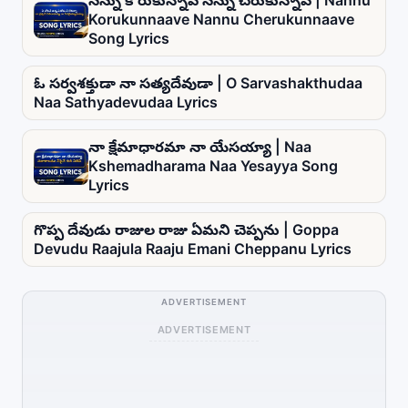
నన్ను కోరుకున్నావే నన్ను చేరుకున్నావే | Nannu
Korukunnaave Nannu Cherukunnaave
Song Lyrics
ఓ సర్వశక్తుడా నా సత్యదేవుడా | O Sarvashakthudaa
Naa Sathyadevudaa Lyrics
నా క్షేమాధారమా నా యేసయ్యా | Naa
Kshemadharama Naa Yesayya Song
Lyrics
గొప్ప దేవుడు రాజుల రాజు ఏమని చెప్పను | Goppa
Devudu Raajula Raaju Emani Cheppanu Lyrics
ADVERTISEMENT
ADVERTISEMENT