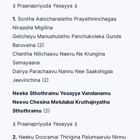
॥ Praanapriyuda Yesayya ॥
1.
Sontha Aalochanalatho Prayathninchagaa
Niraasha Migilina
Gelicheyu Manushulatho Panchukoleka Gunde
Baruvaina (2)
Chentha Nilichaavu Neevu Ne Krungina
Samayaana
Dairya Parachaavu Nannu Nee Saakshigaa
Jeevinchina (2)
Neeke Sthothramu Yesayya Vandanamu
Neevu Chesina Melulakai Kruthajnyatha
Sthothramu
(2)
॥ Praanapriyuda Yesayya ॥
2.
Neeku Dooramai Thirigina Palumaarulu Ninnu