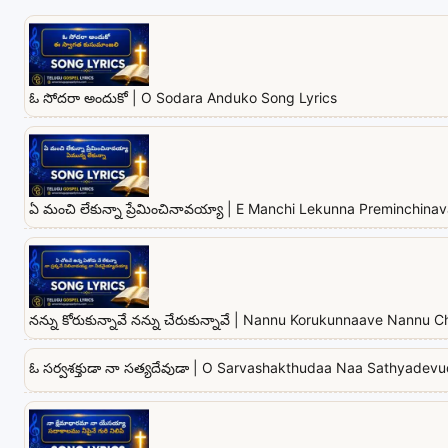
ఓ సోదరా అందుకో | O Sodara Anduko Song Lyrics
ఏ మంచి లేకున్నా ప్రేమించినావయ్యా | E Manchi Lekunna Preminchina
నన్ను కోరుకున్నావే నన్ను చేరుకున్నావే | Nannu Korukunnaave Nannu
ఓ సర్వశక్తుడా నా సత్యదేవుడా | O Sarvashakthudaa Naa Sathyadev