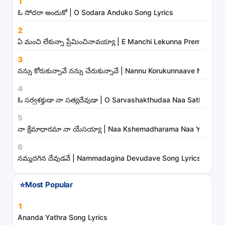
1
o
ఓ సోదరా అందుకో | O Sodara Anduko Song Lyrics
n
2
g
ఏ మంచి లేకున్నా ప్రేమించినావయ్యా | E Manchi Lekunna Preminchin
s
3
,
నన్ను కోరుకున్నావే నన్ను చేరుకున్నావే | Nannu Korukunnaave Nann
a
r
4
t
ఓ సర్వశక్తుడా నా సత్యదేవుడా | O Sarvashakthudaa Naa Sathyade
i
5
s
నా క్షేమాధారమా నా యేసయ్యా | Naa Kshemadharama Naa Yesayya
t
6
s
నమ్మదగిన దేవుడవే | Nammadagina Devudave Song Lyrics
a
n
⭐
Most Popular
d
m
1
i
Ananda Yathra Song Lyrics