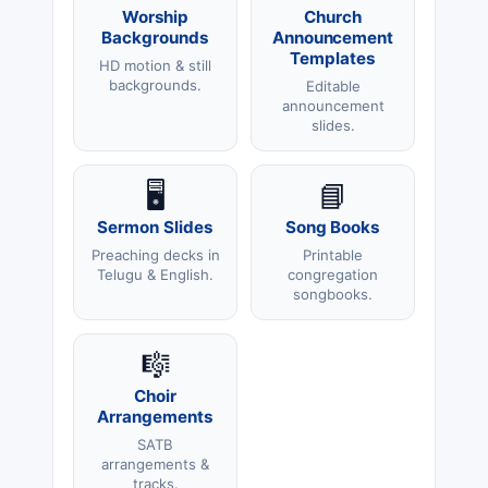
Worship
Church
Backgrounds
Announcement
Templates
HD motion & still
backgrounds.
Editable
announcement
slides.
🖥️
📘
Sermon Slides
Song Books
Preaching decks in
Printable
Telugu & English.
congregation
songbooks.
🎼
Choir
Arrangements
SATB
arrangements &
tracks.