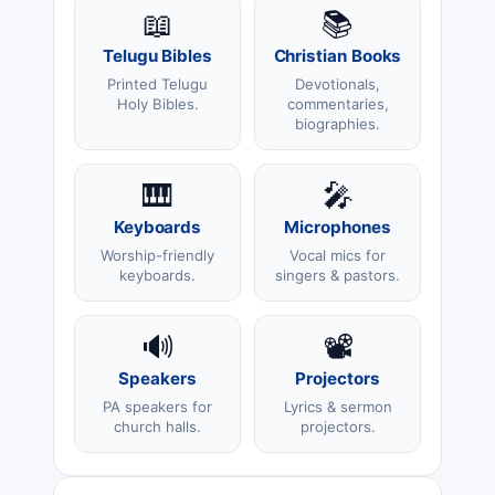
📖
📚
Telugu Bibles
Christian Books
Printed Telugu
Devotionals,
Holy Bibles.
commentaries,
biographies.
🎹
🎤
Keyboards
Microphones
Worship-friendly
Vocal mics for
keyboards.
singers & pastors.
🔊
📽️
Speakers
Projectors
PA speakers for
Lyrics & sermon
church halls.
projectors.