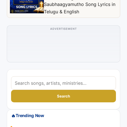
Saubhaagyamutho Song Lyrics in
Telugu & English
ADVERTISEMENT
S
e
a
Search
r
c
🔥
Trending Now
h
s