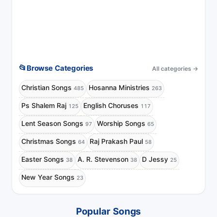
📂
Browse Categories
All categories
→
Christian Songs
Hosanna Ministries
485
263
Ps Shalem Raj
English Choruses
125
117
Lent Season Songs
Worship Songs
97
65
Christmas Songs
Raj Prakash Paul
64
58
Easter Songs
A. R. Stevenson
D Jessy
38
38
25
New Year Songs
23
Popular Songs