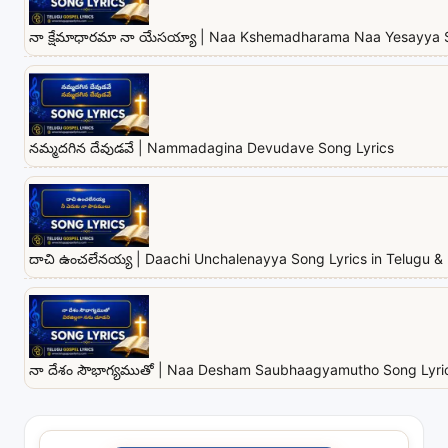
నా క్షేమాధారమా నా యేసయ్యా | Naa Kshemadharama Naa Yesayya 
నమ్మదగిన దేవుడవే | Nammadagina Devudave Song Lyrics
దాచి ఉంచలేనయ్య | Daachi Unchalenayya Song Lyrics in Telugu & 
నా దేశం సౌభాగ్యముతో | Naa Desham Saubhaagyamutho Song Lyrics