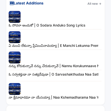
🆕
Latest Additions
All new
→
ఓ సోదరా అందుకో | O Sodara Anduko Song Lyrics
ఏ మంచి లేకున్నా ప్రేమించినావయ్యా | E Manchi Lekunna Preminchin
నన్ను కోరుకున్నావే నన్ను చేరుకున్నావే | Nannu Korukunnaave Nann
ఓ సర్వశక్తుడా నా సత్యదేవుడా | O Sarvashakthudaa Naa Sathyade
నా క్షేమాధారమా నా యేసయ్యా | Naa Kshemadharama Naa Yesayya