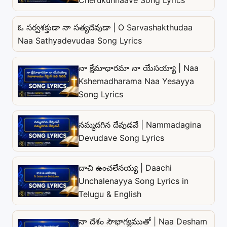
Cherukunnaave Song Lyrics
ఓ సర్వశక్తుడా నా సత్యదేవుడా | O Sarvashakthudaa
Naa Sathyadevudaa Song Lyrics
నా క్షేమాధారమా నా యేసయ్యా | Naa
Kshemadharama Naa Yesayya
Song Lyrics
నమ్మదగిన దేవుడవే | Nammadagina
Devudave Song Lyrics
దాచి ఉంచలేనయ్య | Daachi
Unchalenayya Song Lyrics in
Telugu & English
నా దేశం సౌభాగ్యముతో | Naa Desham