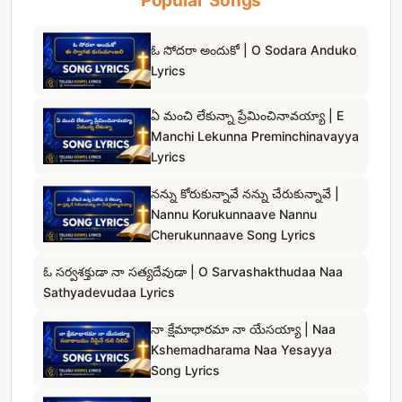
Popular Songs
ఓ సోదరా అందుకో | O Sodara Anduko
Lyrics
ఏ మంచి లేకున్నా ప్రేమించినావయ్యా | E
Manchi Lekunna Preminchinavayya
Lyrics
నన్ను కోరుకున్నావే నన్ను చేరుకున్నావే |
Nannu Korukunnaave Nannu
Cherukunnaave Song Lyrics
ఓ సర్వశక్తుడా నా సత్యదేవుడా | O Sarvashakthudaa Naa
Sathyadevudaa Lyrics
నా క్షేమాధారమా నా యేసయ్యా | Naa
Kshemadharama Naa Yesayya
Song Lyrics