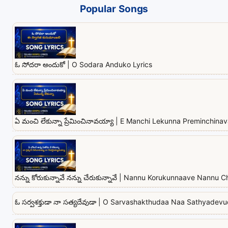
Popular Songs
ఓ సోదరా అందుకో | O Sodara Anduko Lyrics
ఏ మంచి లేకున్నా ప్రేమించినావయ్యా | E Manchi Lekunna Preminchina
నన్ను కోరుకున్నావే నన్ను చేరుకున్నావే | Nannu Korukunnaave Nannu
ఓ సర్వశక్తుడా నా సత్యదేవుడా | O Sarvashakthudaa Naa Sathyadevu