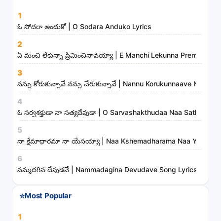
s
1
a
ఓ సోదరా అందుకో | O Sodara Anduko Lyrics
n
d
2
ఏ మంచి లేకున్నా ప్రేమించినావయ్యా | E Manchi Lekunna Preminchin
m
i
3
n
నన్ను కోరుకున్నావే నన్ను చేరుకున్నావే | Nannu Korukunnaave Nann
i
4
s
ఓ సర్వశక్తుడా నా సత్యదేవుడా | O Sarvashakthudaa Naa Sathyadev
t
5
r
నా క్షేమాధారమా నా యేసయ్యా | Naa Kshemadharama Naa Yesayya
i
6
e
నమ్మదగిన దేవుడవే | Nammadagina Devudave Song Lyrics
s
⭐
Most Popular
1