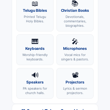
📖
📚
Telugu Bibles
Christian Books
Printed Telugu
Devotionals,
Holy Bibles.
commentaries,
biographies.
🎹
🎤
Keyboards
Microphones
Worship-friendly
Vocal mics for
keyboards.
singers & pastors.
🔊
📽️
Speakers
Projectors
PA speakers for
Lyrics & sermon
church halls.
projectors.