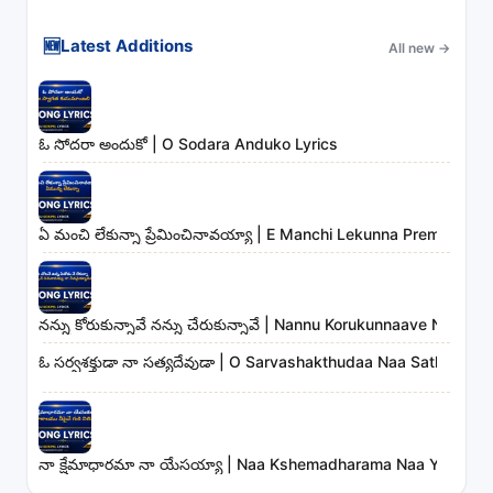
🆕
Latest Additions
All new
→
ఓ సోదరా అందుకో | O Sodara Anduko Lyrics
ఏ మంచి లేకున్నా ప్రేమించినావయ్యా | E Manchi Lekunna Preminchin
నన్ను కోరుకున్నావే నన్ను చేరుకున్నావే | Nannu Korukunnaave Nann
ఓ సర్వశక్తుడా నా సత్యదేవుడా | O Sarvashakthudaa Naa Sathyadev
నా క్షేమాధారమా నా యేసయ్యా | Naa Kshemadharama Naa Yesayya