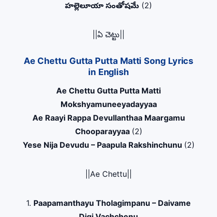
హల్లెలూయా సంతోషమే
(2)
||ఏ చెట్టు||
Ae Chettu Gutta Putta Matti Song Lyrics
in English
Ae Chettu Gutta Putta Matti
Mokshyamuneeyadayyaa
Ae Raayi Rappa Devullanthaa Maargamu
Chooparayyaa
(2)
Yese Nija Devudu – Paapula Rakshinchunu
(2)
||Ae Chettu||
1.
Paapamanthayu Tholagimpanu – Daivame
Digi Vachchenu