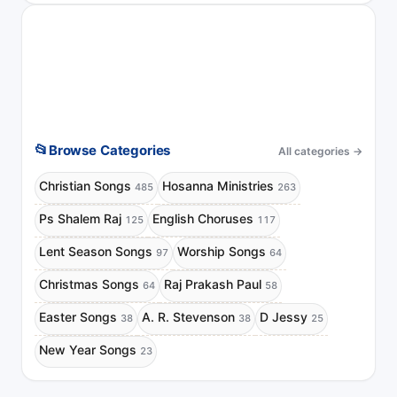
📂
Browse Categories
All categories
→
Christian Songs
Hosanna Ministries
485
263
Ps Shalem Raj
English Choruses
125
117
Lent Season Songs
Worship Songs
97
64
Christmas Songs
Raj Prakash Paul
64
58
Easter Songs
A. R. Stevenson
D Jessy
38
38
25
New Year Songs
23