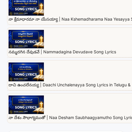
నా క్షేమాధారమా నా యేసయ్యా | Naa Kshemadharama Naa Yesayya 
నమ్మదగిన దేవుడవే | Nammadagina Devudave Song Lyrics
దాచి ఉంచలేనయ్య | Daachi Unchalenayya Song Lyrics in Telugu & 
నా దేశం సౌభాగ్యముతో | Naa Desham Saubhaagyamutho Song Lyrics