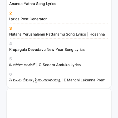
Ananda Yathra Song Lyrics
2
Lyrics Post Generator
3
Nutana Yerushalemu Pattanamu Song Lyrics | Hosanna Ministr
4
Krupagala Devudavu New Year Song Lyrics
5
ఓ సోదరా అందుకో | O Sodara Anduko Lyrics
6
ఏ మంచి లేకున్నా ప్రేమించినావయ్యా | E Manchi Lekunna Preminchin