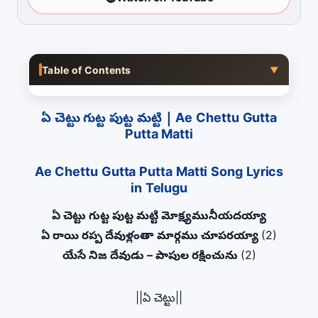
Table of Contents
▼
ఏ చెట్టు గుట్ట పుట్ట మట్టి | Ae Chettu Gutta
Putta Matti
Ae Chettu Gutta Putta Matti Song Lyrics
in Telugu
ఏ చెట్టు గుట్ట పుట్ట మట్టి మోక్ష్యమునీయదయ్యా
ఏ రాయి రప్ప దేవుళ్లంతా మార్గము చూపరయ్యా
(2)
యేసే నిజ దేవుడు – పాపుల రక్షించును
(2)
||ఏ చెట్టు||