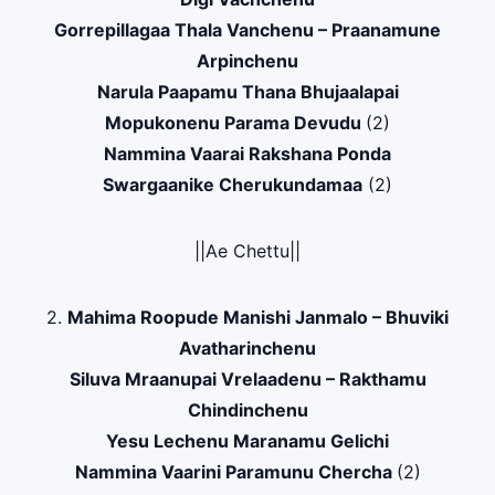
Gorrepillagaa Thala Vanchenu – Praanamune
Arpinchenu
Narula Paapamu Thana Bhujaalapai
Mopukonenu Parama Devudu
(2)
Nammina Vaarai Rakshana Ponda
Swargaanike Cherukundamaa
(2)
||Ae Chettu||
2.
Mahima Roopude Manishi Janmalo – Bhuviki
Avatharinchenu
Siluva Mraanupai Vrelaadenu – Rakthamu
Chindinchenu
Yesu Lechenu Maranamu Gelichi
Nammina Vaarini Paramunu Chercha
(2)