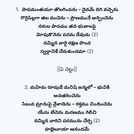
1.
పాపమంతయూ తొలగింపను – దైవమే దిగి వచ్చెను
గొర్రెపిల్లగా తల వంచెను – ప్రాణమునే అర్పించెను
నరుల పాపము తన భుజాలపై
మోపుకొనెను పరమ దేవుడు
(2)
నమ్మిన వారై రక్షణ పొంద
స్వర్గానికే చేరుకుందమా
(2)
||ఏ చెట్టు||
2.
మహిమ రూపుడే మనిషి జన్మలో – భువికి
అవతరించెను
సిలువ మ్రానుపై వ్రేళాడెను – రక్తము చిందించెను
యేసు లేచెను మరణము గెలిచి
నమ్మిన వారిని పరమును చేర్చ
(2)
హల్లెలూయా ఆనందమే