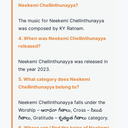
Neekemi Chellinthunayya?
The music for Neekemi Chellinthunayya
was composed by KY Ratnam.
4. When was Neekemi Chellinthunayya
released?
Neekemi Chellinthunayya was released in
the year 2023.
5. What category does Neekemi
Chellinthunayya belong to?
Neekemi Chellinthunayya falls under the
Worship – ఆరాధనా గీతాలు, Cross – సిలువ
గీతాలు, Gratitude – కృతజ్ఞత గీతాలు category.
6. Where can I find the lyrics of Neekemi