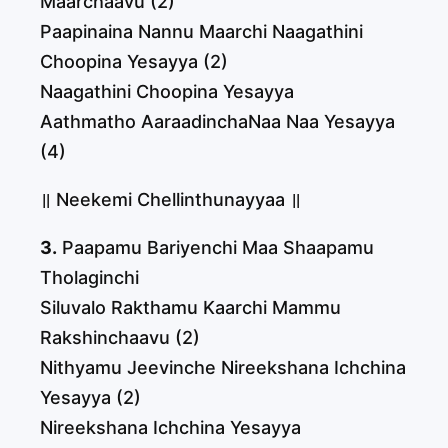
Maarchaavu (2)
Paapinaina Nannu Maarchi Naagathini
Choopina Yesayya (2)
Naagathini Choopina Yesayya
Aathmatho AaraadinchaNaa Naa Yesayya
(4)
॥ Neekemi Chellinthunayyaa ॥
3.
Paapamu Bariyenchi Maa Shaapamu
Tholaginchi
Siluvalo Rakthamu Kaarchi Mammu
Rakshinchaavu (2)
Nithyamu Jeevinche Nireekshana Ichchina
Yesayya (2)
Nireekshana Ichchina Yesayya