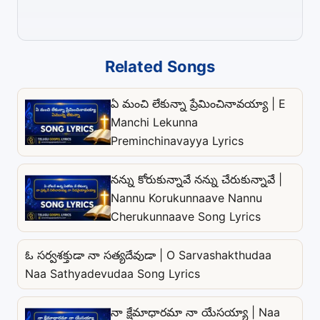
Related Songs
ఏ మంచి లేకున్నా ప్రేమించినావయ్యా | E
Manchi Lekunna
Preminchinavayya Lyrics
నన్ను కోరుకున్నావే నన్ను చేరుకున్నావే |
Nannu Korukunnaave Nannu
Cherukunnaave Song Lyrics
ఓ సర్వశక్తుడా నా సత్యదేవుడా | O Sarvashakthudaa
Naa Sathyadevudaa Song Lyrics
నా క్షేమాధారమా నా యేసయ్యా | Naa