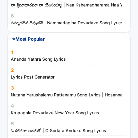
s
నా క్షేమాధారమా నా యేసయ్యా | Naa Kshemadharama Naa Yesayya
t
6
s
నమ్మదగిన దేవుడవే | Nammadagina Devudave Song Lyrics
a
n
⭐
Most Popular
d
m
1
i
Ananda Yathra Song Lyrics
n
2
i
Lyrics Post Generator
s
3
t
Nutana Yerushalemu Pattanamu Song Lyrics | Hosanna Ministr
r
4
i
Krupagala Devudavu New Year Song Lyrics
e
s
5
ఓ సోదరా అందుకో | O Sodara Anduko Song Lyrics