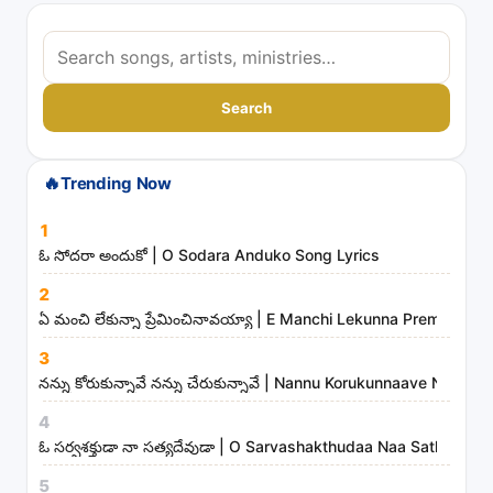
S
e
a
Search
r
c
🔥
Trending Now
h
s
1
o
ఓ సోదరా అందుకో | O Sodara Anduko Song Lyrics
n
2
g
ఏ మంచి లేకున్నా ప్రేమించినావయ్యా | E Manchi Lekunna Preminchin
s
3
,
నన్ను కోరుకున్నావే నన్ను చేరుకున్నావే | Nannu Korukunnaave Nann
a
r
4
t
ఓ సర్వశక్తుడా నా సత్యదేవుడా | O Sarvashakthudaa Naa Sathyade
i
5