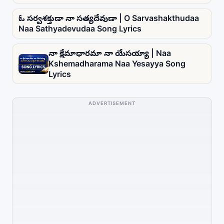
ఓ సర్వశక్తుడా నా సత్యదేవుడా | O Sarvashakthudaa
Naa Sathyadevudaa Song Lyrics
నా క్షేమాధారమా నా యేసయ్యా | Naa
Kshemadharama Naa Yesayya Song
Lyrics
ADVERTISEMENT