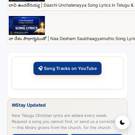
దాచి ఉంచలేనయ్య | Daachi Unchalenayya Song Lyrics in Telugu & 
నా దేశం సౌభాగ్యముతో | Naa Desham Saubhaagyamutho Song Lyrics
🎧 Song Tracks on YouTube
✉
Stay Updated
New Telugu Christian lyrics are added every week.
Request a song you cannot find, or send us a correction
— this library grows from the church, for the church.