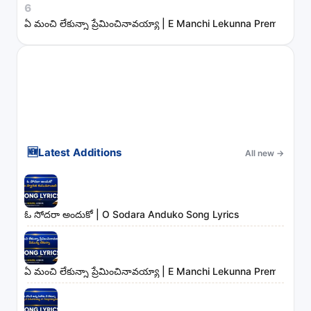
6
ఏ మంచి లేకున్నా ప్రేమించినావయ్యా | E Manchi Lekunna Preminchin
🆕
Latest Additions
All new
→
ఓ సోదరా అందుకో | O Sodara Anduko Song Lyrics
ఏ మంచి లేకున్నా ప్రేమించినావయ్యా | E Manchi Lekunna Preminchin