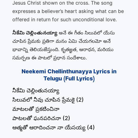
Jesus Christ shown on the cross. The song
expresses a believer’s heart asking what can be
offered in return for such unconditional love.
నీకేమి చెల్లింతునయ్యా
అనే ఈ గీతం సిలువలో యేసు
చూపిన ప్రేమకు ప్రతిగా మనం ఏమి చేయగలమో అనే
భావాన్ని తెలియజేస్తుంది. కృతజ్ఞత, ఆరాధన, మరియు
సమర్పణ ఈ పాటలో ప్రధాన సందేశాలు.
Neekemi Chellinthunayya Lyrics in
Telugu (Full Lyrics)
నీకేమి చెల్లింతునయ్యా
సిలువలో నీవు చూపిన ప్రేమకై (2)
మాటలతో ప్రకటించినా
పాటలతో ఘనపరిచనా (2)
ఆత్మతో ఆరాదించనా నా యేసయ్య (4)