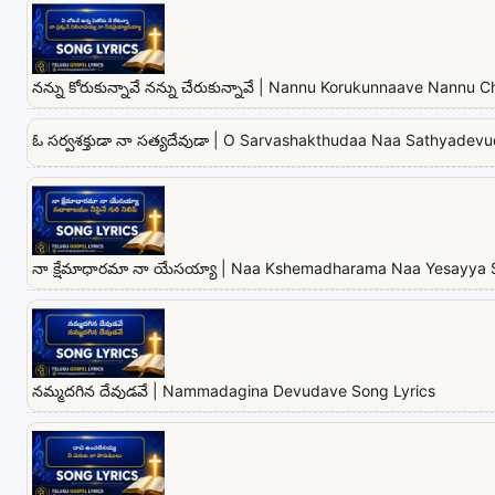
నన్ను కోరుకున్నావే నన్ను చేరుకున్నావే | Nannu Korukunnaave Nannu
ఓ సర్వశక్తుడా నా సత్యదేవుడా | O Sarvashakthudaa Naa Sathyadev
నా క్షేమాధారమా నా యేసయ్యా | Naa Kshemadharama Naa Yesayya 
నమ్మదగిన దేవుడవే | Nammadagina Devudave Song Lyrics