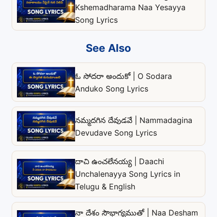
Kshemadharama Naa Yesayya
Song Lyrics
See Also
ఓ సోదరా అందుకో | O Sodara
Anduko Song Lyrics
నమ్మదగిన దేవుడవే | Nammadagina
Devudave Song Lyrics
దాచి ఉంచలేనయ్య | Daachi
Unchalenayya Song Lyrics in
Telugu & English
నా దేశం సౌభాగ్యముతో | Naa Desham