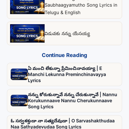
Saubhaagyamutho Song Lyrics in
Telugu & English
విడువకు నన్ను యేసయ్య
Continue Reading
ఏ మంచి లేకున్నా ప్రేమించినావయ్యా | E
Manchi Lekunna Preminchinavayya
Lyrics
నన్ను కోరుకున్నావే నన్ను చేరుకున్నావే | Nannu
Korukunnaave Nannu Cherukunnaave
Song Lyrics
ఓ సర్వశక్తుడా నా సత్యదేవుడా | O Sarvashakthudaa
Naa Sathyadevudaa Song Lyrics