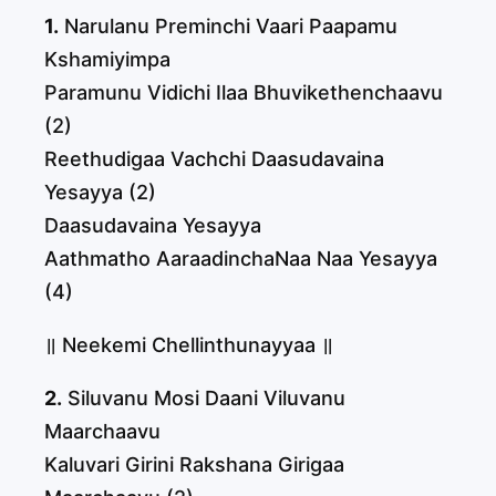
1.
Narulanu Preminchi Vaari Paapamu
Kshamiyimpa
Paramunu Vidichi Ilaa Bhuvikethenchaavu
(2)
Reethudigaa Vachchi Daasudavaina
Yesayya (2)
Daasudavaina Yesayya
Aathmatho AaraadinchaNaa Naa Yesayya
(4)
॥ Neekemi Chellinthunayyaa ॥
2.
Siluvanu Mosi Daani Viluvanu
Maarchaavu
Kaluvari Girini Rakshana Girigaa