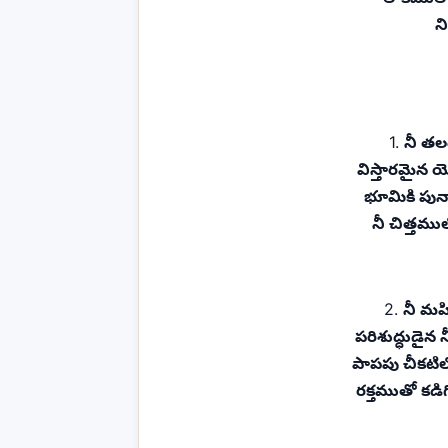
న
1.
నీ తల
విస్తారమైన 
భూమికి పు
నీ చిత్తము
2.
నీ మహ
పరిశుద్ధుడైన
పాపపు చీకటి
రక్తముతో కడిగ