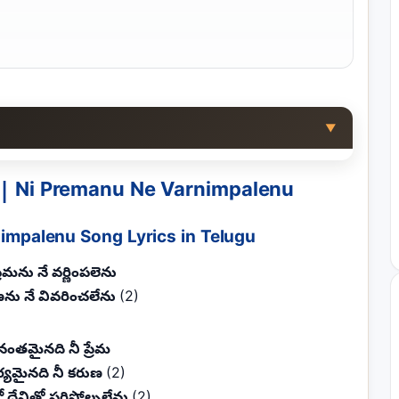
▼
లెను | Ni Premanu Ne Varnimpalenu
impalenu Song Lyrics in Telugu
్రేమను నే వర్ణింపలెను
ణను నే వివరించలేను
(2)
ంతమైనది నీ ప్రేమ
ర్యమైనది నీ కరుణ
(2)
దేనితో సరిపోల్చలేను
(2)