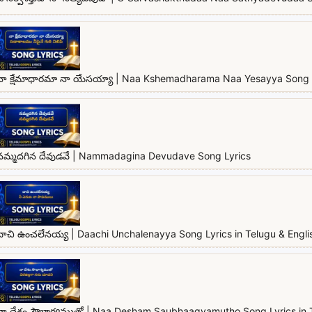
నా క్షేమాధారమా నా యేసయ్యా | Naa Kshemadharama Naa Yesayya Song 
నమ్మదగిన దేవుడవే | Nammadagina Devudave Song Lyrics
దాచి ఉంచలేనయ్య | Daachi Unchalenayya Song Lyrics in Telugu & Engli
నా దేశం సౌభాగ్యముతో | Naa Desham Saubhaagyamutho Song Lyrics in T