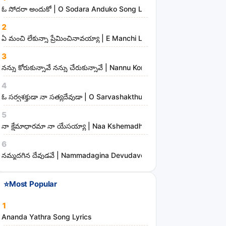
n
ఓ సోదరా అందుకో | O Sodara Anduko Song Lyrics
d
2
m
ఏ మంచి లేకున్నా ప్రేమించినావయ్యా | E Manchi Lekunna Preminchinavayy
i
3
n
నన్ను కోరుకున్నావే నన్ను చేరుకున్నావే | Nannu Korukunnaave Nannu Che
i
s
4
t
ఓ సర్వశక్తుడా నా సత్యదేవుడా | O Sarvashakthudaa Naa Sathyadevudaa
r
5
i
నా క్షేమాధారమా నా యేసయ్యా | Naa Kshemadharama Naa Yesayya Song
e
6
s
నమ్మదగిన దేవుడవే | Nammadagina Devudave Song Lyrics
⭐
Most Popular
1
Ananda Yathra Song Lyrics