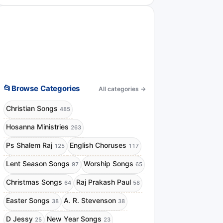
📂
Browse Categories
All categories
→
Christian Songs
485
Hosanna Ministries
263
Ps Shalem Raj
English Choruses
125
117
Lent Season Songs
Worship Songs
97
65
Christmas Songs
Raj Prakash Paul
64
58
Easter Songs
A. R. Stevenson
38
38
D Jessy
New Year Songs
25
23