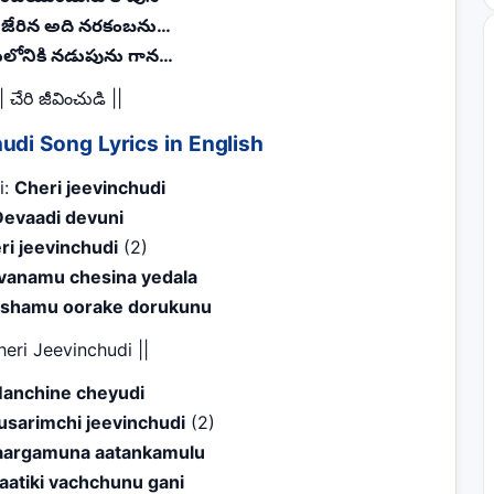
 జేరిన అది నరకంబను…
ోనికి నడుపును గాన…
| చేరి జీవించుడి ||
udi Song Lyrics in English
i:
Cheri jeevinchudi
Devaadi devuni
ri jeevinchudi
(2)
evanamu chesina yedala
kshamu oorake dorukunu
heri Jeevinchudi ||
anchine cheyudi
usarimchi jeevinchudi
(2)
aargamuna aatankamulu
aatiki vachchunu gani