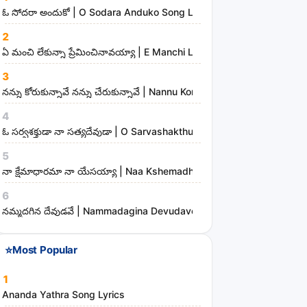
n
ఓ సోదరా అందుకో | O Sodara Anduko Song Lyrics
d
2
m
ఏ మంచి లేకున్నా ప్రేమించినావయ్యా | E Manchi Lekunna Preminchinavayy
i
3
n
నన్ను కోరుకున్నావే నన్ను చేరుకున్నావే | Nannu Korukunnaave Nannu Che
i
s
4
t
ఓ సర్వశక్తుడా నా సత్యదేవుడా | O Sarvashakthudaa Naa Sathyadevudaa
r
5
i
నా క్షేమాధారమా నా యేసయ్యా | Naa Kshemadharama Naa Yesayya Song
e
6
s
నమ్మదగిన దేవుడవే | Nammadagina Devudave Song Lyrics
⭐
Most Popular
1
Ananda Yathra Song Lyrics