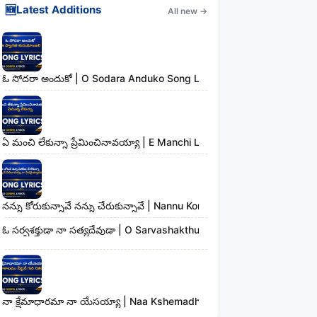
🆕
Latest Additions
All new
→
ఓ సోదరా అందుకో | O Sodara Anduko Song Lyrics
ఏ మంచి లేకున్నా ప్రేమించినావయ్యా | E Manchi Lekunna Preminchinavayy
నన్ను కోరుకున్నావే నన్ను చేరుకున్నావే | Nannu Korukunnaave Nannu Che
ఓ సర్వశక్తుడా నా సత్యదేవుడా | O Sarvashakthudaa Naa Sathyadevudaa
నా క్షేమాధారమా నా యేసయ్యా | Naa Kshemadharama Naa Yesayya Song