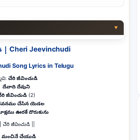
▼
ుడి | Cheri Jeevinchudi
hudi Song Lyrics in Telugu
్లవి:
చేరి జీవించుడి
దేవాది దేవుని
ేరి జీవించుడి
(2)
 జీవనము చేసిన యెడల
మోక్షము ఊరకే దొరుకును
| చేరి జీవించుడి ||
.
మంచినే చేయుడి