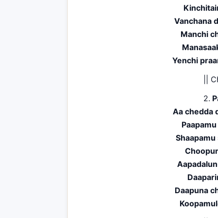
Kinchita
Vanchana d
Manchi c
Manasaak
Yenchi praa
|| C
2.
P
Aa chedda 
Paapamu 
Shaapamu s
Choopun
Aapadalun
Daapari
Daapuna ch
Koopamul