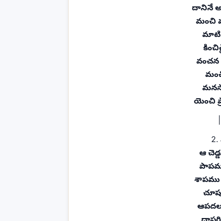
దానినే 
మంచి 
మాటి 
కించ
వంచన 
మంచి
మనసాక
యెంచి ప్
|
2.
ఆ చెడ్
పాపమ
శాపము 
చూపు
ఆపదలు
దాపర