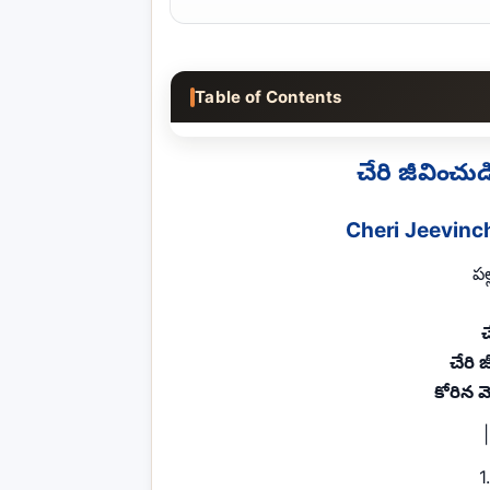
Table of Contents
చేరి జీవించ
Cheri Jeevinc
పల
చ
చేరి
కోరిన 
|
1