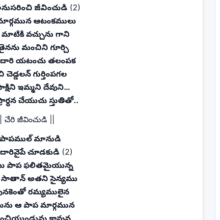
అనుసరించి జీవించుడి
(2)
మార్గమున ఆటంకములు
మాటికి వచ్చును గాని
ితైనను మంచిని గూర్చి
దారి యటంచు తలంపక
 చెడ్డలన్ గుర్తింపగల
్షిని ఇమ్మని దేవుని…
రార్ధన చేయుచు స్తుతితో..
| చేరి జీవించుడి ||
పాపముల్ మానుడి
డదారివైపే చూడకుడి
(2)
ు పాప ఫలితమైయున్న
సాతాన్ అతని సైన్యము
నకెంతో రమ్యములైన
ను ఆ పాప మార్గమున
ించియుండును కావున