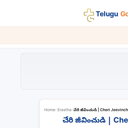
Telugu
Go
Home
Srastha
చేరి జీవించుడి | Cheri Jeevinc
చేరి జీవించుడి | C