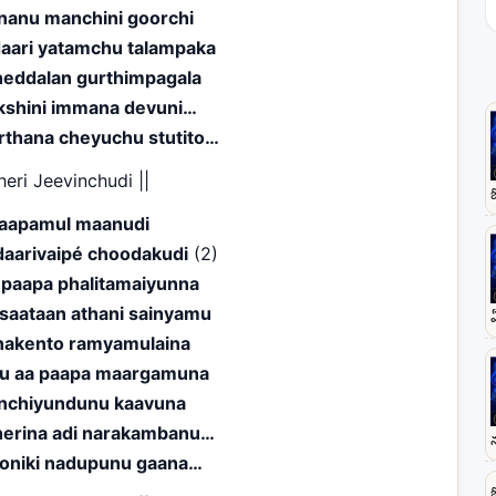
inanu manchini goorchi
aari yatamchu talampaka
heddalan gurthimpagala
shini immana devuni…
rthana cheyuchu stutito…
heri Jeevinchudi ||
aapamul maanudi
daarivaipé choodakudi
(2)
paapa phalitamaiyunna
aataan athani sainyamu
akento ramyamulaina
u aa paapa maargamuna
nchiyundunu kaavuna
erina adi narakambanu…
oniki nadupunu gaana…