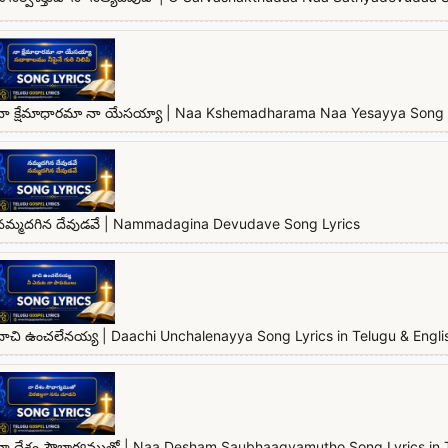
నా క్షేమాధారమా నా యేసయ్యా | Naa Kshemadharama Naa Yesayya Song 
నమ్మదగిన దేవుడవే | Nammadagina Devudave Song Lyrics
దాచి ఉంచలేనయ్య | Daachi Unchalenayya Song Lyrics in Telugu & Engli
నా దేశం సౌభాగ్యముతో | Naa Desham Saubhaagyamutho Song Lyrics in T