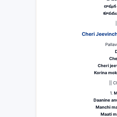
దాపున
కూపముల
|
Cheri Jeevinch
Pallav
Che
Cheri je
Korina mo
|| C
1.
M
Daanine an
Manchi m
Maati m