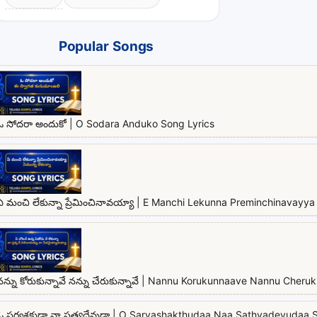
Popular Songs
ఓ సోదరా అందుకో | O Sodara Anduko Song Lyrics
ఏ మంచి లేకున్నా ప్రేమించినావయ్యా | E Manchi Lekunna Preminchinavayya 
నన్ను కోరుకున్నావే నన్ను చేరుకున్నావే | Nannu Korukunnaave Nannu Cher
ఓ సర్వశక్తుడా నా సత్యదేవుడా | O Sarvashakthudaa Naa Sathyadevudaa 