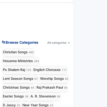
📂
Browse Categories
All categories
→
Christian Songs
485
Hosanna Ministries
263
Ps Shalem Raj
English Choruses
125
117
Lent Season Songs
Worship Songs
97
65
Christmas Songs
Raj Prakash Paul
64
58
Easter Songs
A. R. Stevenson
38
38
D Jessy
New Year Songs
25
23