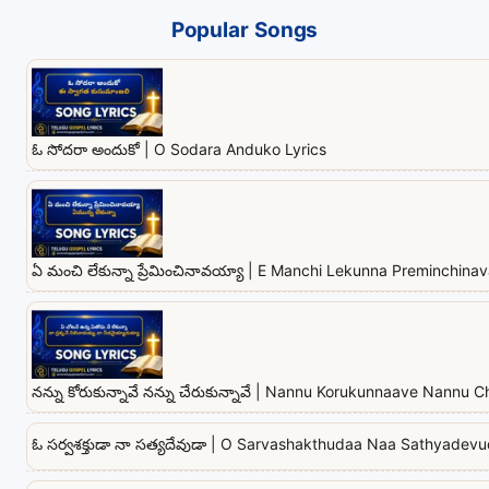
Popular Songs
ఓ సోదరా అందుకో | O Sodara Anduko Lyrics
ఏ మంచి లేకున్నా ప్రేమించినావయ్యా | E Manchi Lekunna Preminchina
నన్ను కోరుకున్నావే నన్ను చేరుకున్నావే | Nannu Korukunnaave Nannu
ఓ సర్వశక్తుడా నా సత్యదేవుడా | O Sarvashakthudaa Naa Sathyadevu