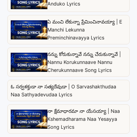
Anduko Lyrics
ఏ మంచి లేకున్నా ప్రేమించినావయ్యా | E
Manchi Lekunna
Preminchinavayya Lyrics
నన్ను కోరుకున్నావే నన్ను చేరుకున్నావే |
Nannu Korukunnaave Nannu
Cherukunnaave Song Lyrics
ఓ సర్వశక్తుడా నా సత్యదేవుడా | O Sarvashakthudaa
Naa Sathyadevudaa Lyrics
నా క్షేమాధారమా నా యేసయ్యా | Naa
Kshemadharama Naa Yesayya
Song Lyrics