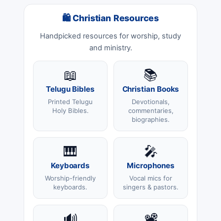
🛍 Christian Resources
Handpicked resources for worship, study
and ministry.
📖
📚
Telugu Bibles
Christian Books
Printed Telugu
Devotionals,
Holy Bibles.
commentaries,
biographies.
🎹
🎤
Keyboards
Microphones
Worship-friendly
Vocal mics for
keyboards.
singers & pastors.
🔊
📽️