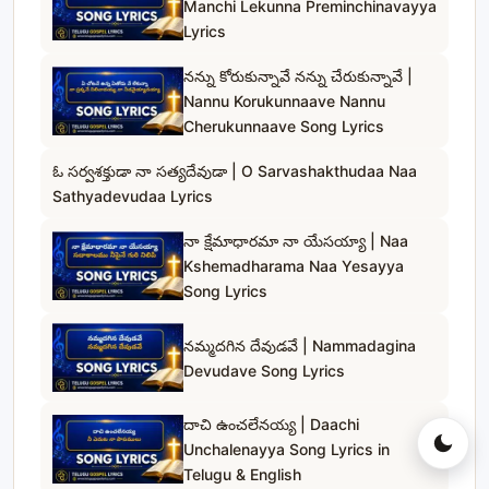
Manchi Lekunna Preminchinavayya
Lyrics
నన్ను కోరుకున్నావే నన్ను చేరుకున్నావే |
Nannu Korukunnaave Nannu
Cherukunnaave Song Lyrics
ఓ సర్వశక్తుడా నా సత్యదేవుడా | O Sarvashakthudaa Naa
Sathyadevudaa Lyrics
నా క్షేమాధారమా నా యేసయ్యా | Naa
Kshemadharama Naa Yesayya
Song Lyrics
నమ్మదగిన దేవుడవే | Nammadagina
Devudave Song Lyrics
దాచి ఉంచలేనయ్య | Daachi
Unchalenayya Song Lyrics in
Telugu & English