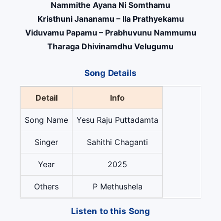
Nammithe Ayana Ni Somthamu
Kristhuni Jananamu – Ila Prathyekamu
Viduvamu Papamu – Prabhuvunu Nammumu
Tharaga Dhivinamdhu Velugumu
Song Details
Detail
Info
Song Name
Yesu Raju Puttadamta
Singer
Sahithi Chaganti
Year
2025
Others
P Methushela
Listen to this Song