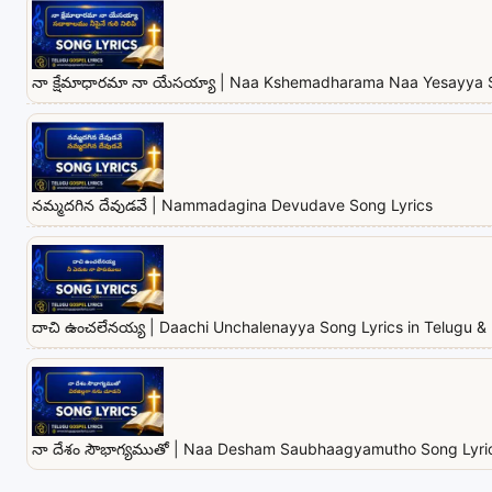
నా క్షేమాధారమా నా యేసయ్యా | Naa Kshemadharama Naa Yesayya 
నమ్మదగిన దేవుడవే | Nammadagina Devudave Song Lyrics
దాచి ఉంచలేనయ్య | Daachi Unchalenayya Song Lyrics in Telugu & 
నా దేశం సౌభాగ్యముతో | Naa Desham Saubhaagyamutho Song Lyrics