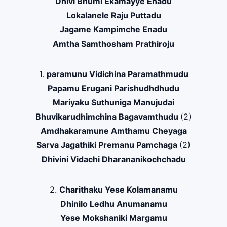
Dhivi Bhumi Ekamayye Enadu
Lokalanele Raju Puttadu
Jagame Kampimche Enadu
Amtha Samthosham Prathiroju
1.
paramunu Vidichina Paramathmudu
Papamu Erugani Parishudhdhudu
Mariyaku Suthuniga Manujudai
Bhuvikarudhimchina Bagavamthudu
(2)
Amdhakaramune Amthamu Cheyaga
Sarva Jagathiki Premanu Pamchaga
(2)
Dhivini Vidachi Dharananikochchadu
2.
Charithaku Yese Kolamanamu
Dhinilo Ledhu Anumanamu
Yese Mokshaniki Margamu