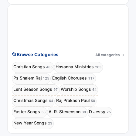
📂
Browse Categories
All categories
→
Christian Songs
Hosanna Ministries
485
263
Ps Shalem Raj
English Choruses
125
117
Lent Season Songs
Worship Songs
97
64
Christmas Songs
Raj Prakash Paul
64
58
Easter Songs
A. R. Stevenson
D Jessy
38
38
25
New Year Songs
23