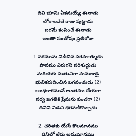
దివి భూమి ఏకమయ్యే ఈనాడు
లోకాలనేలే రాజు పుట్టాడు
జగమే కంపించే ఈనాడు
అంతా సంతోషం ప్రతిరోజు
1.
పరమును విడిచిన పరమాత్ముడు
పాపము ఎరుగని పరిశుద్ధుడు
మరియకు సుతునిగా మనుజుడై
భువికరుదించిన బగవంతుడు
(2)
అంధకారమునే అంతము చేయగా
సర్వ జగతికి ప్రేమను పంచగా
(2)
దివిని విడచి ధరనణికొచ్చాడు
2.
చరితకు యేసే కొలమానము
దీనిలో లేదు అనుమానము