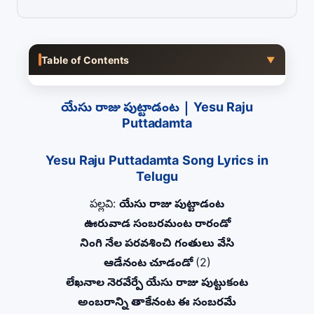
Table of Contents
▼
యేసు రాజు పుట్టాడంట | Yesu Raju
Puttadamta
Yesu Raju Puttadamta Song Lyrics in
Telugu
పల్లవి:
యేసు రాజు పుట్టాడంట
ఊరువాడ సంబరమంట రారండో
నింగి నేల పరవశించి గంతులు వేసి
ఆడేనంట చూడండో
(2)
లేఖనాల నెరవేర్పే యేసు రాజు పుట్టుకంట
అంబరాన్ని తాకేనంట ఈ సంబరమే