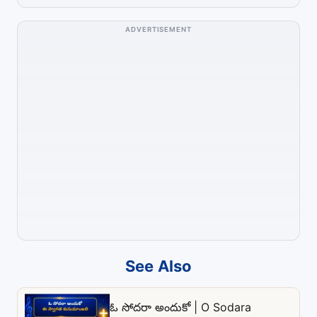
ADVERTISEMENT
See Also
ఓ సోదరా అందుకో | O Sodara