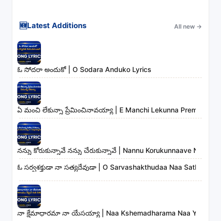
🆕
Latest Additions
All new
→
ఓ సోదరా అందుకో | O Sodara Anduko Lyrics
ఏ మంచి లేకున్నా ప్రేమించినావయ్యా | E Manchi Lekunna Preminchin
నన్ను కోరుకున్నావే నన్ను చేరుకున్నావే | Nannu Korukunnaave Nann
ఓ సర్వశక్తుడా నా సత్యదేవుడా | O Sarvashakthudaa Naa Sathyadev
నా క్షేమాధారమా నా యేసయ్యా | Naa Kshemadharama Naa Yesayya