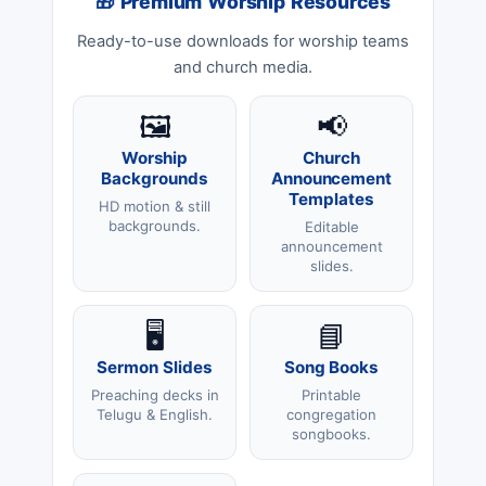
🎁 Premium Worship Resources
Ready-to-use downloads for worship teams
and church media.
🖼️
📢
Worship
Church
Backgrounds
Announcement
Templates
HD motion & still
backgrounds.
Editable
announcement
slides.
🖥️
📘
Sermon Slides
Song Books
Preaching decks in
Printable
Telugu & English.
congregation
songbooks.