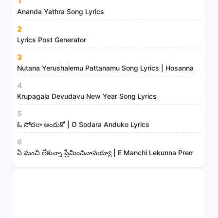
1
i
Ananda Yathra Song Lyrics
n
2
i
Lyrics Post Generator
s
3
t
Nutana Yerushalemu Pattanamu Song Lyrics | Hosanna Ministr
r
4
i
Krupagala Devudavu New Year Song Lyrics
e
s
5
ఓ సోదరా అందుకో | O Sodara Anduko Lyrics
6
ఏ మంచి లేకున్నా ప్రేమించినావయ్యా | E Manchi Lekunna Preminchin