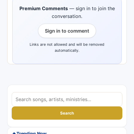
Premium Comments
— sign in to join the
conversation.
Sign in to comment
Links are not allowed and will be removed
automatically.
S
e
a
Search
r
c