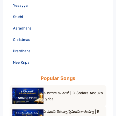
Yesayya
Stuthi
Aaradhana
Christmas
Prardhana
Nee Kripa
Popular Songs
ఓ సోదరా అందుకో | O Sodara Anduko
Lyrics
ఏ మంచి లేకున్నా ప్రేమించినావయ్యా | E