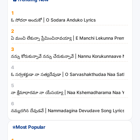
🔥
Trending Now
h
s
1
o
ఓ సోదరా అందుకో | O Sodara Anduko Lyrics
n
2
g
ఏ మంచి లేకున్నా ప్రేమించినావయ్యా | E Manchi Lekunna Preminchin
s
3
,
నన్ను కోరుకున్నావే నన్ను చేరుకున్నావే | Nannu Korukunnaave Nann
a
r
4
t
ఓ సర్వశక్తుడా నా సత్యదేవుడా | O Sarvashakthudaa Naa Sathyadev
i
5
s
నా క్షేమాధారమా నా యేసయ్యా | Naa Kshemadharama Naa Yesayya
t
6
s
నమ్మదగిన దేవుడవే | Nammadagina Devudave Song Lyrics
a
n
⭐
Most Popular
d
m