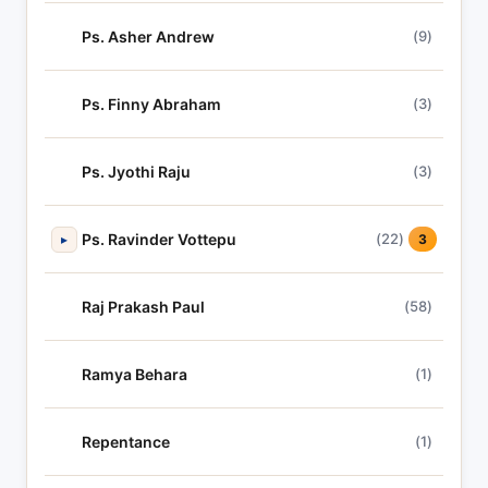
Ps. Asher Andrew
(9)
Ps. Finny Abraham
(3)
Ps. Jyothi Raju
(3)
Ps. Ravinder Vottepu
(22)
▸
3
Raj Prakash Paul
(58)
Ramya Behara
(1)
Repentance
(1)