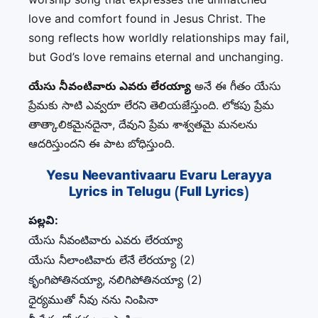
love and comfort found in Jesus Christ. The
song reflects how worldly relationships may fail,
but God’s love remains eternal and unchanging.
యేసు నీవంటివారు ఎవరు లేరయ్యా
అనే ఈ గీతం యేసు
ప్రేమకు సాటి ఎవ్వరూ లేరని తెలియజేస్తుంది. లోకపు ప్రేమ
తాత్కాలికమైనదైనా, దేవుని ప్రేమ శాశ్వతమై మనలను
ఆదరిస్తుందని ఈ పాట బోధిస్తుంది.
Yesu Neevantivaaru Evaru Lerayya
Lyrics in Telugu (Full Lyrics)
పల్లవి:
యేసు నీవంటివారు ఎవరు లేరయ్యా
యేసు నీలాంటివారు లేనే లేరయ్యా (2)
కృంగిపోతినయ్యా, నలిగిపోతినయ్యా (2)
ధైర్యముతో నీవు నను నింపినా