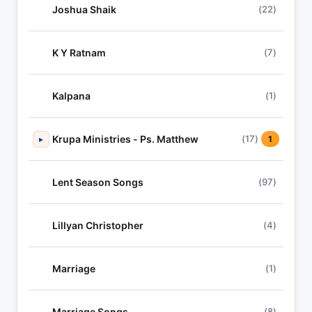
Joshua Shaik
(22)
K Y Ratnam
(7)
Kalpana
(1)
Krupa Ministries - Ps. Matthew
(17)
▸
1
Lent Season Songs
(97)
Lillyan Christopher
(4)
Marriage
(1)
Marriage Songs
(8)