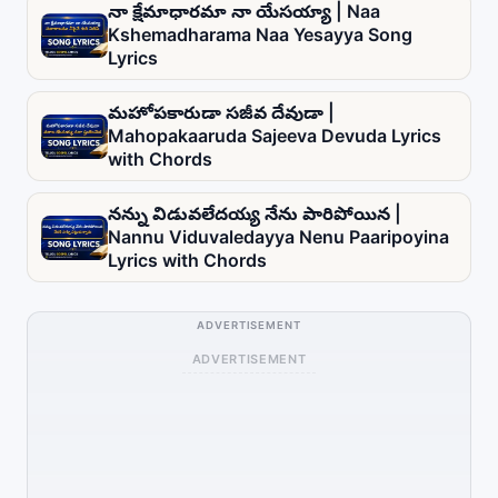
నా క్షేమాధారమా నా యేసయ్యా | Naa
Kshemadharama Naa Yesayya Song
Lyrics
మహోపకారుడా సజీవ దేవుడా |
Mahopakaaruda Sajeeva Devuda Lyrics
with Chords
నన్ను విడువలేదయ్య నేను పారిపోయిన |
Nannu Viduvaledayya Nenu Paaripoyina
Lyrics with Chords
ADVERTISEMENT
ADVERTISEMENT