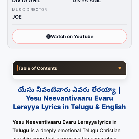
DIVYA ANIL
DIVYA ANIL
MUSIC DIRECTOR
JOE
🔴
Watch on YouTube
Table of Contents
▼
యేసు నీవంటివారు ఎవరు లేరయ్యా |
Yesu Neevantivaaru Evaru
Lerayya Lyrics in Telugu & English
Yesu Neevantivaaru Evaru Lerayya lyrics in
Telugu
is a deeply emotional Telugu Christian
worship song that expresses the unmatched