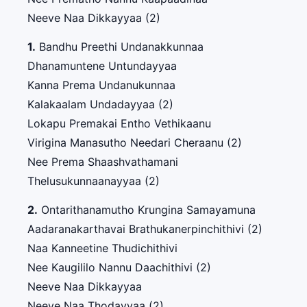
Neeve Naa Dikkayyaa (2)
1.
Bandhu Preethi Undanakkunnaa
Dhanamuntene Untundayyaa
Kanna Prema Undanukunnaa
Kalakaalam Undadayyaa (2)
Lokapu Premakai Entho Vethikaanu
Virigina Manasutho Needari Cheraanu (2)
Nee Prema Shaashvathamani
Thelusukunnaanayyaa (2)
2.
Ontarithanamutho Krungina Samayamuna
Aadaranakarthavai Brathukanerpinchithivi (2)
Naa Kanneetine Thudichithivi
Nee Kaugililo Nannu Daachithivi (2)
Neeve Naa Dikkayyaa
Neeve Naa Thodayyaa (2)