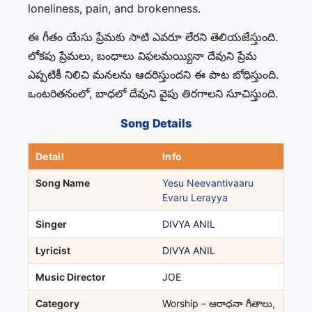
loneliness, pain, and brokenness.
ఈ గీతం యేసు ప్రేమకు సాటి ఎవరూ లేరని తెలియజేస్తుంది.
లోకపు ప్రేమలు, బంధాలు విఫలమయ్యినా దేవుని ప్రేమ
ఎప్పటికీ నిలిచి మనలను ఆదరిస్తుందని ఈ పాట బోధిస్తుంది.
ఒంటరితనంలో, బాధలో దేవుని వైపు తిరగాలని సూచిస్తుంది.
Song Details
Detail
Info
Song Name
Yesu Neevantivaaru
Evaru Lerayya
Singer
DIVYA ANIL
Lyricist
DIVYA ANIL
Music Director
JOE
Category
Worship – ఆరాధనా గీతాలు,