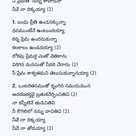
నీ ప్రేమతో నన్ను కాపాడినా
నీవే నా దిక్కయ్యా (2)
1.
బంధు ప్రీతి ఉండనక్కున్నా
ధనముంటేనే ఉంటుందయ్యా
కన్న ప్రేమ ఉందనుకున్నా
కలకాలం ఉండదయ్యా (2)
లోకపు ప్రేమకై ఎంతో వెతికాను
విరిగిన మనసుతో నీదరి చేరాను (2)
నీ ప్రేమ శాశ్వతమని తెలుసుకున్నానయ్యా (2)
2.
ఒంటరితనముతో కృంగిన సమయమున
ఆదరణకర్తవై బ్రతుకనేర్పించితివి (2)
నా కన్నీటినే తుడిచితివి
నీ కౌగిలిలో నన్ను దాచితివి (2)
నీవే నా దిక్కయ్యా
నీవే నా తోడయ్యా (2)