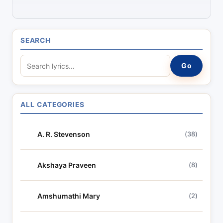
SEARCH
S
Go
e
a
r
ALL CATEGORIES
c
h
A. R. Stevenson
(38)
l
y
r
Akshaya Praveen
(8)
i
c
Amshumathi Mary
(2)
s