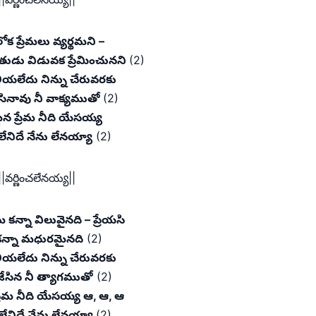
క ప్రేమలు వ్యర్థమని –
తుడు విడువక ప్రేమించునని
(2)
ియలేదు నిన్ను చేరువరకు
సినావు నీ వాక్యముతో
(2)
న ప్రేమ నీది యేసయ్య
 లేనిదే నేను లేనయ్యా
(2)
||వర్ణించలేనయ్య||
రేమ కన్నా విలువైనది – ప్రేయసి
 కన్నా మధురమైనది
(2)
ియలేదు నిన్ను చేరువరకు
ేసిన నీ త్యాగముతో
(2)
రేమ నీది యేసయ్య ఆ, ఆ, ఆ
మ లేనిదే నేను లేనయ్యా
(2)