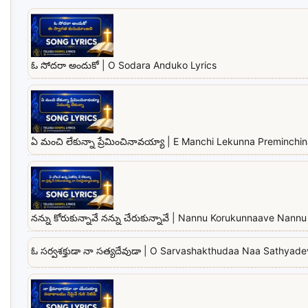
ఓ సోదరా అందుకో | O Sodara Anduko Lyrics
ఏ మంచి లేకున్నా ప్రేమించినావయ్యా | E Manchi Lekunna Preminchi
నన్ను కోరుకున్నావే నన్ను చేరుకున్నావే | Nannu Korukunnaave Na
ఓ సర్వశక్తుడా నా సత్యదేవుడా | O Sarvashakthudaa Naa Sathyad