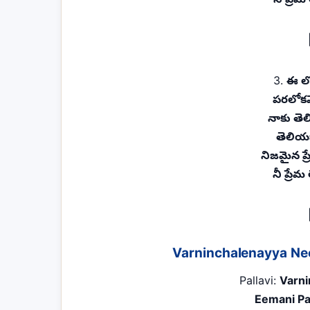
3.
ఈ ల
పరలోకమ
నాకు తెల
తెలియజ
నిజమైన ప్
నీ ప్రేమ
Varninchalenayya Nee
Pallavi:
Varn
Eemani P