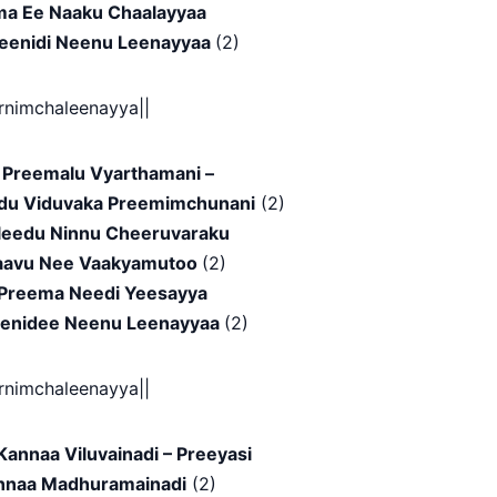
a Ee Naaku Chaalayyaa
eenidi Neenu Leenayyaa
(2)
arnimchaleenayya||
 Preemalu Vyarthamani –
udu Viduvaka Preemimchunani
(2)
aleedu Ninnu Cheeruvaraku
naavu Nee Vaakyamutoo
(2)
 Preema Needi Yeesayya
enidee Neenu Leenayyaa
(2)
arnimchaleenayya||
Kannaa Viluvainadi – Preeyasi
nnaa Madhuramainadi
(2)