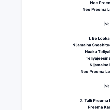
Nee Preem
Nee Preema L
||V
1.
Ee Looka
Nijamaina Sneehit
Naaku Teliy
Teliyajeesi
Nijamaina
Nee Preema Le
||V
2.
Talli Preema 
Preema Ka