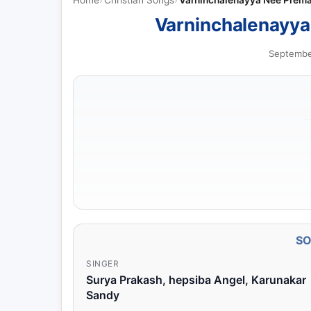
Varninchalenayya Nee Prema
Varninchalenayya
Septembe
S
SINGER
Surya Prakash, hepsiba Angel, Karunakar
Sandy