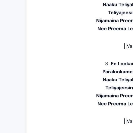
Naaku Teliy
Teliyajee
Nijamaina Pree
Nee Preema Le
||V
3.
Ee Looka
Paralookame
Naaku Teliy
Teliyajees
Nijamaina Pree
Nee Preema Le
||V