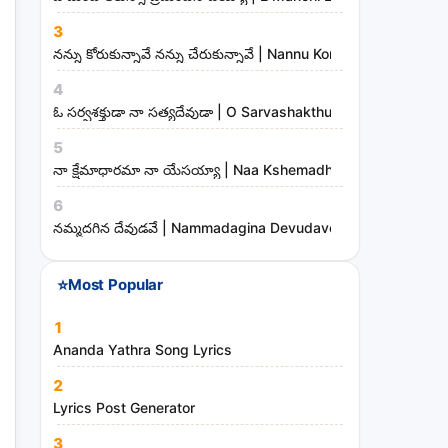
3
నన్ను కోరుకున్నావే నన్ను చేరుకున్నావే | Nannu Korukunnaave N
4
ఓ సర్వశక్తుడా నా సత్యదేవుడా | O Sarvashakthudaa Naa Sathya
5
నా క్షేమాధారమా నా యేసయ్యా | Naa Kshemadharama Naa Yesay
6
నమ్మదగిన దేవుడవే | Nammadagina Devudave Song Lyrics
⭐
Most Popular
1
Ananda Yathra Song Lyrics
2
Lyrics Post Generator
3