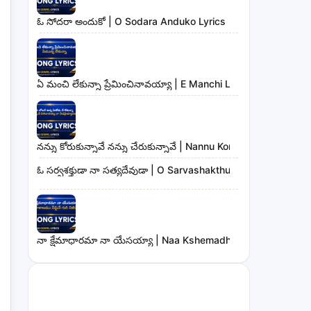
ఓ సోదరా అందుకో | O Sodara Anduko Lyrics
ఏ మంచి లేకున్నా ప్రేమించినావయ్యా | E Manchi Lekunna Preminc
నన్ను కోరుకున్నావే నన్ను చేరుకున్నావే | Nannu Korukunnaave N
ఓ సర్వశక్తుడా నా సత్యదేవుడా | O Sarvashakthudaa Naa Sathya
నా క్షేమాధారమా నా యేసయ్యా | Naa Kshemadharama Naa Yesay