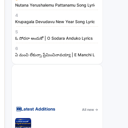
Nutana Yerushalemu Pattanamu Song Lyrics | Hosanna Mini
4
Krupagala Devudavu New Year Song Lyrics
5
ఓ సోదరా అందుకో | O Sodara Anduko Lyrics
6
ఏ మంచి లేకున్నా ప్రేమించినావయ్యా | E Manchi Lekunna Preminc
🆕
Latest Additions
All new
→