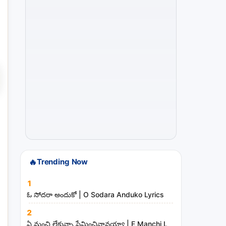
s
a
n
d
m
i
n
i
s
t
r
i
🔥
Trending Now
e
s
1
ఓ సోదరా అందుకో | O Sodara Anduko Lyrics
2
ఏ మంచి లేకున్నా ప్రేమించినావయ్యా | E Manchi Lekunna Preminc