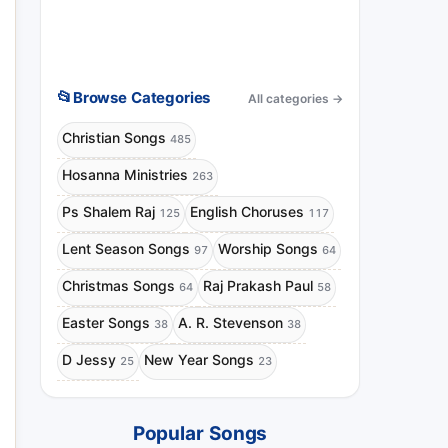
📂
Browse Categories
All categories
→
Christian Songs
485
Hosanna Ministries
263
Ps Shalem Raj
English Choruses
125
117
Lent Season Songs
Worship Songs
97
64
Christmas Songs
Raj Prakash Paul
64
58
Easter Songs
A. R. Stevenson
38
38
D Jessy
New Year Songs
25
23
Popular Songs