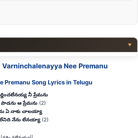
▼
ను | Varninchalenayya Nee Premanu
e Premanu Song Lyrics in Telugu
ర్ణించలేనయ్య నీ ప్రేమను
పాడను ఆ ప్రేమను
(2)
్రేమ ఏ నాకు చాలయ్యా
 లేనిది నేను లేనయ్యా
(2)
||వర్ణించలేనయ్య||