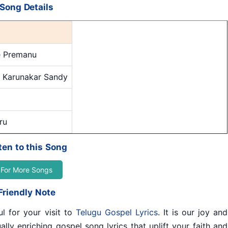
Song Details
e Premanu
, Karunakar Sandy
ru
ten to this Song
For More Songs
Friendly Note
ul for your visit to
Telugu Gospel Lyrics
. It is our joy and
ally enriching gospel song lyrics that uplift your faith and