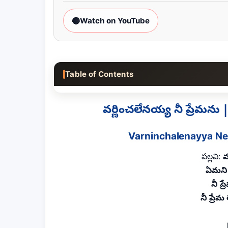
🔴
Watch on YouTube
Table of Contents
వర్ణించలేనయ్య నీ ప్రేమ
Varninchalenayya Ne
పల్లవి:
వ
ఏమని 
నీ ప
నీ ప్రేమ