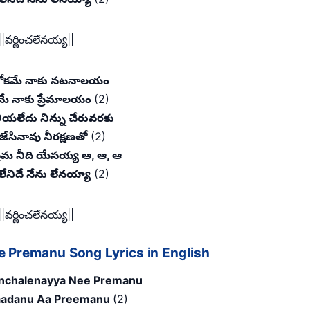
||వర్ణించలేనయ్య||
ోకమే నాకు నటనాలయం
ే నాకు ప్రేమాలయం
(2)
ియలేదు నిన్ను చేరువరకు
ేసినావు నీరక్షణతో
(2)
రేమ నీది యేసయ్య ఆ, ఆ, ఆ
 లేనిదే నేను లేనయ్యా
(2)
||వర్ణించలేనయ్య||
 Premanu Song Lyrics in English
inchalenayya Nee Premanu
aadanu Aa Preemanu
(2)