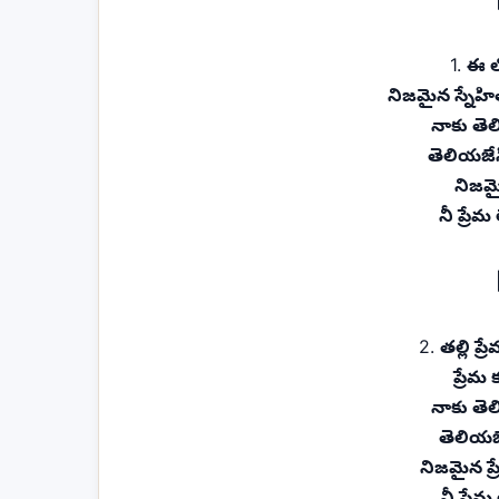
1.
ఈ లో
నిజమైన స్నేహి
నాకు తెల
తెలియజే
నిజమై
నీ ప్రేమ
2.
తల్లి ప్
ప్రేమ
నాకు తెల
తెలియజ
నిజమైన ప్
నీ ప్రే