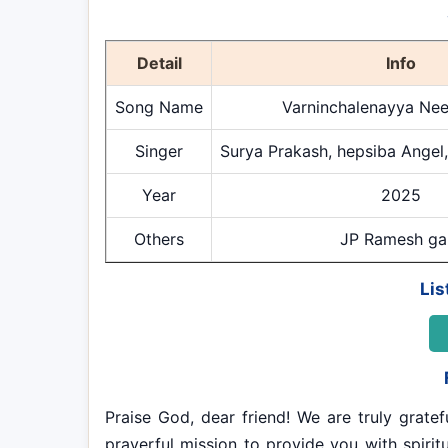
Detail
Info
Song Name
Varninchalenayya Ne
Singer
Surya Prakash, hepsiba Angel
Year
2025
Others
JP Ramesh ga
Lis
Praise God, dear friend! We are truly gratef
prayerful mission to provide you with spiritu