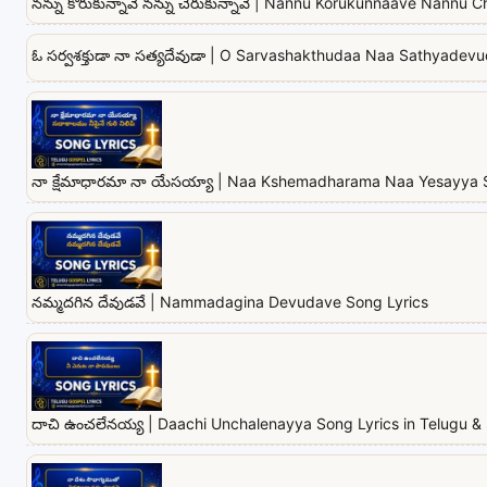
నన్ను కోరుకున్నావే నన్ను చేరుకున్నావే | Nannu Korukunnaave Nannu
ఓ సర్వశక్తుడా నా సత్యదేవుడా | O Sarvashakthudaa Naa Sathyadev
నా క్షేమాధారమా నా యేసయ్యా | Naa Kshemadharama Naa Yesayya 
నమ్మదగిన దేవుడవే | Nammadagina Devudave Song Lyrics
దాచి ఉంచలేనయ్య | Daachi Unchalenayya Song Lyrics in Telugu & 