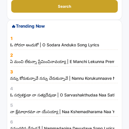
a
Search
r
c
🔥
Trending Now
h
s
1
o
ఓ సోదరా అందుకో | O Sodara Anduko Song Lyrics
n
2
g
ఏ మంచి లేకున్నా ప్రేమించినావయ్యా | E Manchi Lekunna Preminchin
s
3
,
నన్ను కోరుకున్నావే నన్ను చేరుకున్నావే | Nannu Korukunnaave Nann
a
r
4
t
ఓ సర్వశక్తుడా నా సత్యదేవుడా | O Sarvashakthudaa Naa Sathyade
i
5
s
నా క్షేమాధారమా నా యేసయ్యా | Naa Kshemadharama Naa Yesayya
t
6
s
నమ్మదగిన దేవుడవే | Nammadagina Devudave Song Lyrics