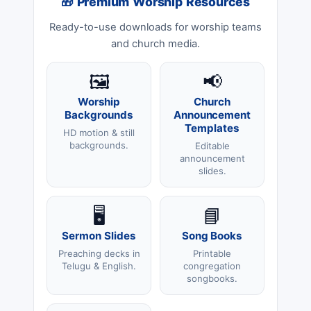
🎁 Premium Worship Resources
Ready-to-use downloads for worship teams
and church media.
🖼️
📢
Worship
Church
Backgrounds
Announcement
Templates
HD motion & still
backgrounds.
Editable
announcement
slides.
🖥️
📘
Sermon Slides
Song Books
Preaching decks in
Printable
Telugu & English.
congregation
songbooks.