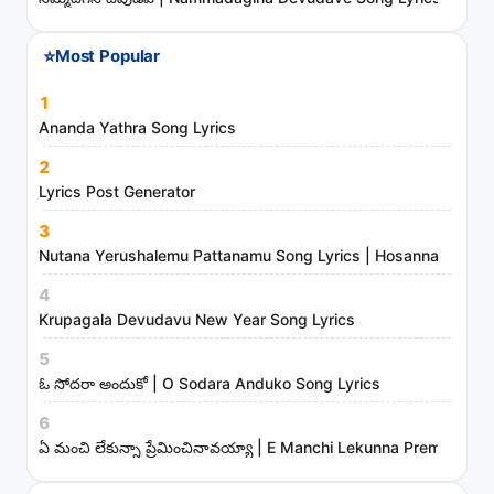
a
n
⭐
Most Popular
d
m
1
i
Ananda Yathra Song Lyrics
n
2
i
Lyrics Post Generator
s
3
t
Nutana Yerushalemu Pattanamu Song Lyrics | Hosanna Ministr
r
4
i
Krupagala Devudavu New Year Song Lyrics
e
s
5
ఓ సోదరా అందుకో | O Sodara Anduko Song Lyrics
6
ఏ మంచి లేకున్నా ప్రేమించినావయ్యా | E Manchi Lekunna Preminchin