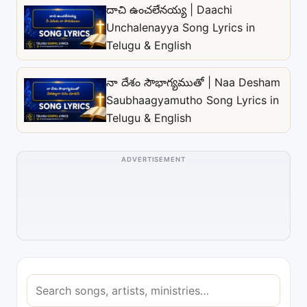
దాచి ఉంచలేనయ్య | Daachi
Unchalenayya Song Lyrics in
Telugu & English
నా దేశం సౌభాగ్యముతో | Naa Desham
Saubhaagyamutho Song Lyrics in
Telugu & English
ADVERTISEMENT
S
e