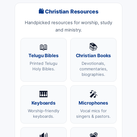
🛍 Christian Resources
Handpicked resources for worship, study
and ministry.
📖
📚
Telugu Bibles
Christian Books
Printed Telugu
Devotionals,
Holy Bibles.
commentaries,
biographies.
🎹
🎤
Keyboards
Microphones
Worship-friendly
Vocal mics for
keyboards.
singers & pastors.
🔊
📽️