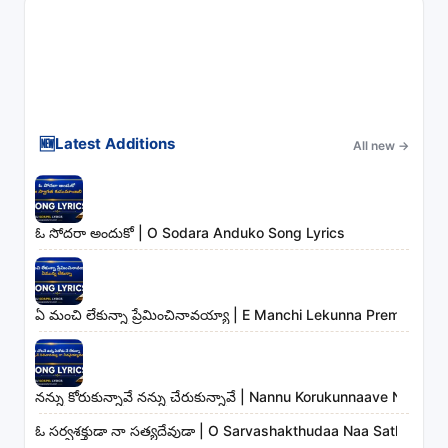
🆕
Latest Additions
All new
→
ఓ సోదరా అందుకో | O Sodara Anduko Song Lyrics
ఏ మంచి లేకున్నా ప్రేమించినావయ్యా | E Manchi Lekunna Preminchin
నన్ను కోరుకున్నావే నన్ను చేరుకున్నావే | Nannu Korukunnaave Nann
ఓ సర్వశక్తుడా నా సత్యదేవుడా | O Sarvashakthudaa Naa Sathyade