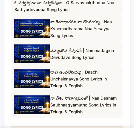
ఓ సర్వశక్తుడా నా సత్యదేవుడా | O Sarvashakthudaa Naa
Sathyadevudaa Song Lyrics
నా క్షేమాధారమా నా యేసయ్యా | Naa
Kshemadharama Naa Yesayya
Song Lyrics
నమ్మదగిన దేవుడవే | Nammadagina
Devudave Song Lyrics
దాచి ఉంచలేనయ్య | Daachi
Unchalenayya Song Lyrics in
Telugu & English
నా దేశం సౌభాగ్యముతో | Naa Desham
Saubhaagyamutho Song Lyrics in
Telugu & English