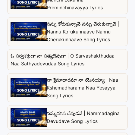
Preminchinavayya Lyrics
నన్ను కోరుకున్నావే నన్ను చేరుకున్నావే |
Nannu Korukunnaave Nannu
Cherukunnaave Song Lyrics
ఓ సర్వశక్తుడా నా సత్యదేవుడా | O Sarvashakthudaa
Naa Sathyadevudaa Song Lyrics
నా క్షేమాధారమా నా యేసయ్యా | Naa
Kshemadharama Naa Yesayya
Song Lyrics
నమ్మదగిన దేవుడవే | Nammadagina
Devudave Song Lyrics