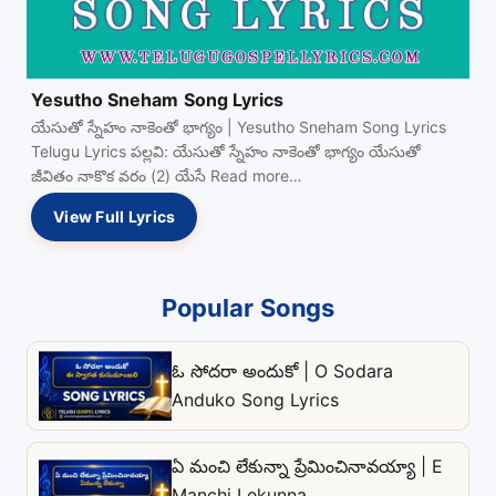
Yesutho Sneham Song Lyrics
యేసుతో స్నేహం నాకెంతో భాగ్యం | Yesutho Sneham Song Lyrics
Telugu Lyrics పల్లవి: యేసుతో స్నేహం నాకెంతో భాగ్యం యేసుతో
జీవితం నాకొక వరం (2) యేసే Read more…
View Full Lyrics
Popular Songs
ఓ సోదరా అందుకో | O Sodara
Anduko Song Lyrics
ఏ మంచి లేకున్నా ప్రేమించినావయ్యా | E
Manchi Lekunna