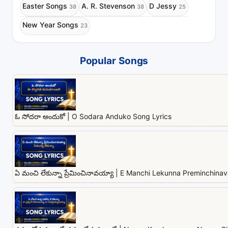
Easter Songs
A. R. Stevenson
D Jessy
38
38
25
New Year Songs
23
Popular Songs
ఓ సోదరా అందుకో | O Sodara Anduko Song Lyrics
ఏ మంచి లేకున్నా ప్రేమించినావయ్యా | E Manchi Lekunna Preminchina