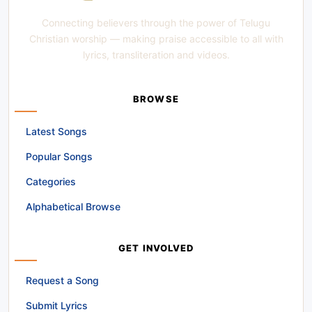
Connecting believers through the power of Telugu
Christian worship — making praise accessible to all with
lyrics, transliteration and videos.
BROWSE
Latest Songs
Popular Songs
Categories
Alphabetical Browse
GET INVOLVED
Request a Song
Submit Lyrics