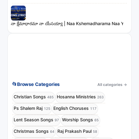
నా క్షేమాధారమా నా యేసయ్యా | Naa Kshemadharama Naa Yesayya
📂
Browse Categories
All categories
→
Christian Songs
Hosanna Ministries
485
263
Ps Shalem Raj
English Choruses
125
117
Lent Season Songs
Worship Songs
97
65
Christmas Songs
Raj Prakash Paul
64
58