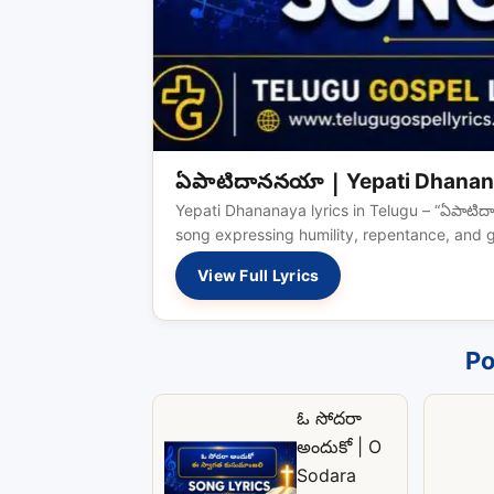
ఏపాటిదాననయా | Yepati Dhanan
Yepati Dhananaya lyrics in Telugu – “ఏపాటిదా
song expressing humility, repentance, and 
View Full Lyrics
Po
ఓ సోదరా
అందుకో | O
Sodara