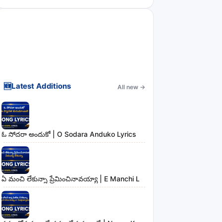
🆕
Latest Additions
All new
→
ఓ సోదరా అందుకో | O Sodara Anduko Lyrics
ఏ మంచి లేకున్నా ప్రేమించినావయ్యా | E Manchi Lekunna Preminchinavayy