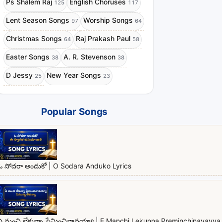
Ps Shalem Raj
English Choruses
125
117
Lent Season Songs
Worship Songs
97
64
Christmas Songs
Raj Prakash Paul
64
58
Easter Songs
A. R. Stevenson
38
38
D Jessy
New Year Songs
25
23
Popular Songs
ఓ సోదరా అందుకో | O Sodara Anduko Lyrics
ఏ మంచి లేకున్నా ప్రేమించినావయ్యా | E Manchi Lekunna Preminchinavayya 