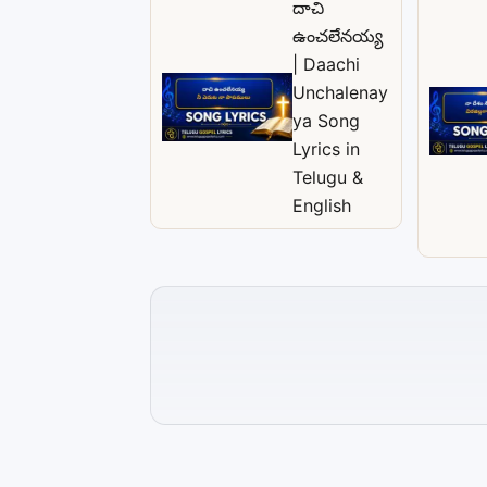
దాచి
ఉంచలేనయ్య
| Daachi
Unchalenay
ya Song
Lyrics in
Telugu &
English