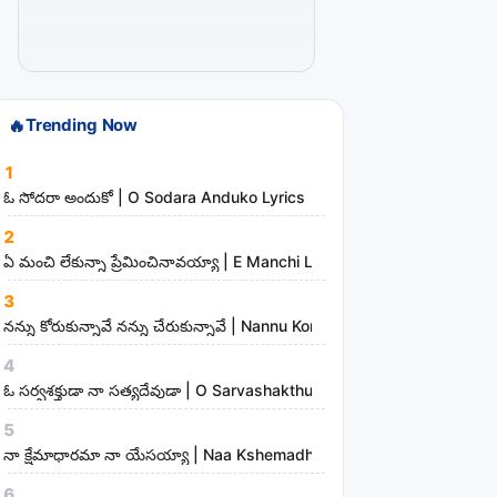
t
i
s
t
🔥
Trending Now
s
a
1
n
ఓ సోదరా అందుకో | O Sodara Anduko Lyrics
d
2
m
ఏ మంచి లేకున్నా ప్రేమించినావయ్యా | E Manchi Lekunna Preminchinavayy
i
3
n
నన్ను కోరుకున్నావే నన్ను చేరుకున్నావే | Nannu Korukunnaave Nannu Che
i
s
4
t
ఓ సర్వశక్తుడా నా సత్యదేవుడా | O Sarvashakthudaa Naa Sathyadevudaa 
r
5
i
నా క్షేమాధారమా నా యేసయ్యా | Naa Kshemadharama Naa Yesayya Song
e
6