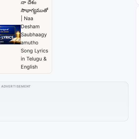
నా దేశం
సౌభాగ్యముతో
| Naa
Desham
Saubhaagy
amutho
Song Lyrics
in Telugu &
English
ADVERTISEMENT