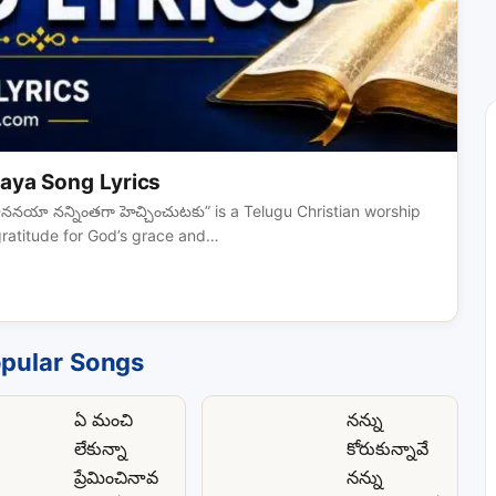
aya Song Lyrics
ననయా నన్నింతగా హెచ్చించుటకు” is a Telugu Christian worship
gratitude for God’s grace and…
pular Songs
ఏ మంచి
నన్ను
లేకున్నా
కోరుకున్నావే
ప్రేమించినావ
నన్ను