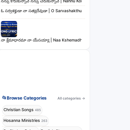
నన్ను కోరుకున్నావే నన్ను చేరుకున్నావే | Nannu Korukunnaave Nannu Che
ఓ సర్వశక్తుడా నా సత్యదేవుడా | O Sarvashakthudaa Naa Sathyadevudaa 
నా క్షేమాధారమా నా యేసయ్యా | Naa Kshemadharama Naa Yesayya Song
📂
Browse Categories
All categories
→
Christian Songs
485
Hosanna Ministries
263