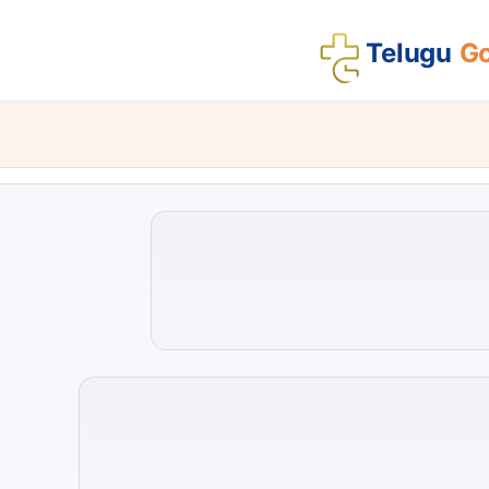
Telugu
Go