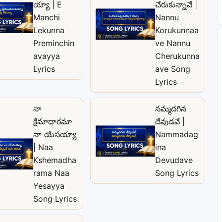
య్యా | E
చేరుకున్నావే |
Manchi
Nannu
Lekunna
Korukunnaa
Preminchin
ve Nannu
avayya
Cherukunna
Lyrics
ave Song
Lyrics
నా
నమ్మదగిన
క్షేమాధారమా
దేవుడవే |
నా యేసయ్యా
Nammadag
| Naa
ina
Kshemadha
Devudave
rama Naa
Song Lyrics
Yesayya
Song Lyrics