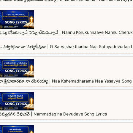
నన్ను కోరుకున్నావే నన్ను చేరుకున్నావే | Nannu Korukunnaave Nannu Cher
ఓ సర్వశక్తుడా నా సత్యదేవుడా | O Sarvashakthudaa Naa Sathyadevudaa L
నా క్షేమాధారమా నా యేసయ్యా | Naa Kshemadharama Naa Yesayya Song 
నమ్మదగిన దేవుడవే | Nammadagina Devudave Song Lyrics