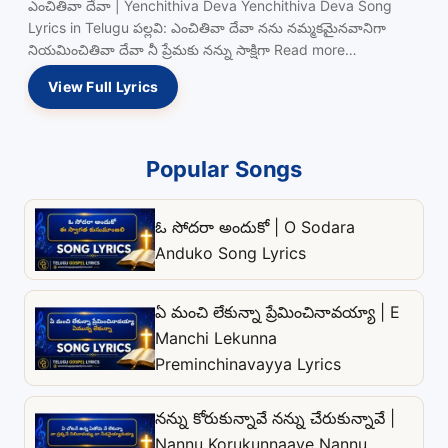
ఎంచితివా దేవా | Yenchithiva Deva Yenchithiva Deva Song
Lyrics in Telugu పల్లవి: ఎంచితివా దేవా నను నమ్మకమైనవానిగా
నియమించితివా దేవా నీ ప్రేమకు నన్ను సాక్షిగా Read more…
View Full Lyrics
Popular Songs
ఓ సోదరా అందుకో | O Sodara
Anduko Song Lyrics
ఏ మంచి లేకున్నా ప్రేమించినావయ్యా | E
Manchi Lekunna
Preminchinavayya Lyrics
నన్ను కోరుకున్నావే నన్ను చేరుకున్నావే |
Nannu Korukunnaave Nannu