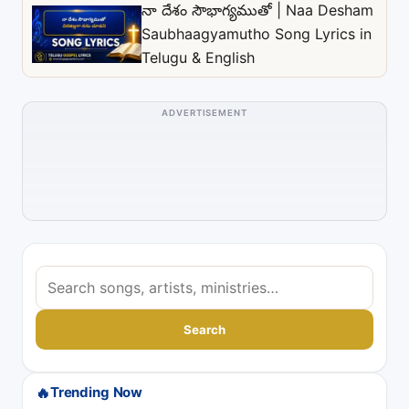
నా దేశం సౌభాగ్యముతో | Naa Desham
Saubhaagyamutho Song Lyrics in
Telugu & English
ADVERTISEMENT
S
e
a
Search
r
c
🔥
Trending Now
h