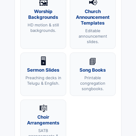
🖼️
📢
Worship
Church
Backgrounds
Announcement
Templates
HD motion & still
backgrounds.
Editable
announcement
slides.
🖥️
📘
Sermon Slides
Song Books
Preaching decks in
Printable
Telugu & English.
congregation
songbooks.
🎼
Choir
Arrangements
SATB