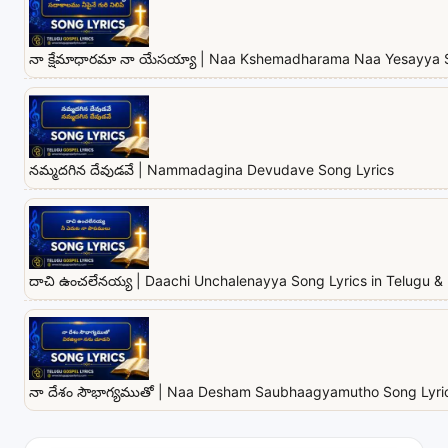
నా క్షేమాధారమా నా యేసయ్యా | Naa Kshemadharama Naa Yesayya 
నమ్మదగిన దేవుడవే | Nammadagina Devudave Song Lyrics
దాచి ఉంచలేనయ్య | Daachi Unchalenayya Song Lyrics in Telugu & 
నా దేశం సౌభాగ్యముతో | Naa Desham Saubhaagyamutho Song Lyrics