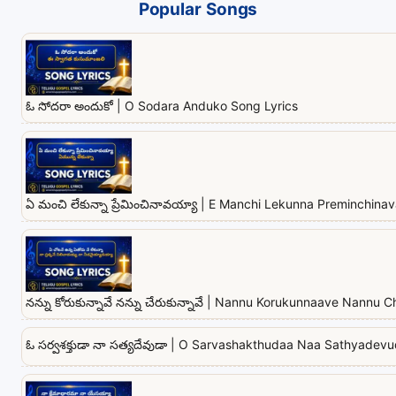
Popular Songs
ఓ సోదరా అందుకో | O Sodara Anduko Song Lyrics
ఏ మంచి లేకున్నా ప్రేమించినావయ్యా | E Manchi Lekunna Preminchina
నన్ను కోరుకున్నావే నన్ను చేరుకున్నావే | Nannu Korukunnaave Nannu
ఓ సర్వశక్తుడా నా సత్యదేవుడా | O Sarvashakthudaa Naa Sathyadev