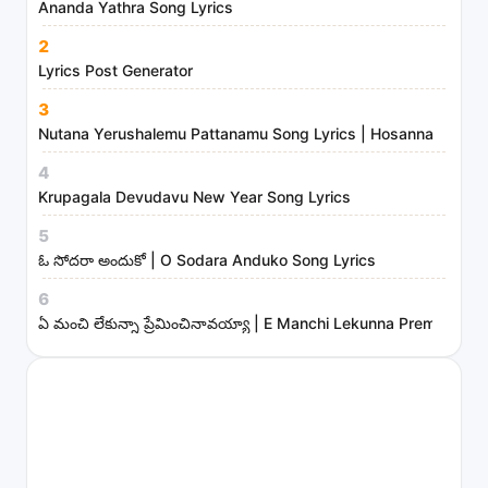
i
Ananda Yathra Song Lyrics
n
2
i
Lyrics Post Generator
s
3
t
Nutana Yerushalemu Pattanamu Song Lyrics | Hosanna Ministr
r
4
i
Krupagala Devudavu New Year Song Lyrics
e
s
5
ఓ సోదరా అందుకో | O Sodara Anduko Song Lyrics
6
ఏ మంచి లేకున్నా ప్రేమించినావయ్యా | E Manchi Lekunna Preminchin