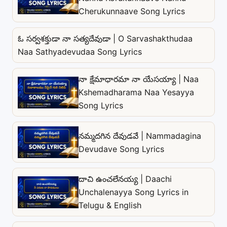
Cherukunnaave Song Lyrics
ఓ సర్వశక్తుడా నా సత్యదేవుడా | O Sarvashakthudaa
Naa Sathyadevudaa Song Lyrics
నా క్షేమాధారమా నా యేసయ్యా | Naa
Kshemadharama Naa Yesayya
Song Lyrics
నమ్మదగిన దేవుడవే | Nammadagina
Devudave Song Lyrics
దాచి ఉంచలేనయ్య | Daachi
Unchalenayya Song Lyrics in
Telugu & English