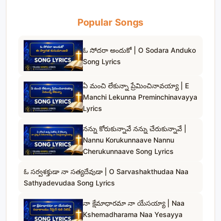
Popular Songs
ఓ సోదరా అందుకో | O Sodara Anduko
Song Lyrics
ఏ మంచి లేకున్నా ప్రేమించినావయ్యా | E
Manchi Lekunna Preminchinavayya
Lyrics
నన్ను కోరుకున్నావే నన్ను చేరుకున్నావే |
Nannu Korukunnaave Nannu
Cherukunnaave Song Lyrics
ఓ సర్వశక్తుడా నా సత్యదేవుడా | O Sarvashakthudaa Naa
Sathyadevudaa Song Lyrics
నా క్షేమాధారమా నా యేసయ్యా | Naa
Kshemadharama Naa Yesayya