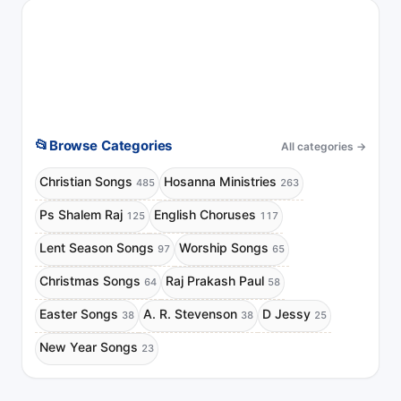
📂
Browse Categories
All categories
→
Christian Songs
Hosanna Ministries
485
263
Ps Shalem Raj
English Choruses
125
117
Lent Season Songs
Worship Songs
97
65
Christmas Songs
Raj Prakash Paul
64
58
Easter Songs
A. R. Stevenson
D Jessy
38
38
25
New Year Songs
23