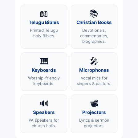
📖
📚
Telugu Bibles
Christian Books
Printed Telugu
Devotionals,
Holy Bibles.
commentaries,
biographies.
🎹
🎤
Keyboards
Microphones
Worship-friendly
Vocal mics for
keyboards.
singers & pastors.
🔊
📽️
Speakers
Projectors
PA speakers for
Lyrics & sermon
church halls.
projectors.