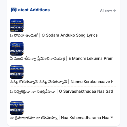
🆕
Latest Additions
All new
→
ఓ సోదరా అందుకో | O Sodara Anduko Song Lyrics
ఏ మంచి లేకున్నా ప్రేమించినావయ్యా | E Manchi Lekunna Preminchin
నన్ను కోరుకున్నావే నన్ను చేరుకున్నావే | Nannu Korukunnaave Nann
ఓ సర్వశక్తుడా నా సత్యదేవుడా | O Sarvashakthudaa Naa Sathyade
నా క్షేమాధారమా నా యేసయ్యా | Naa Kshemadharama Naa Yesayya