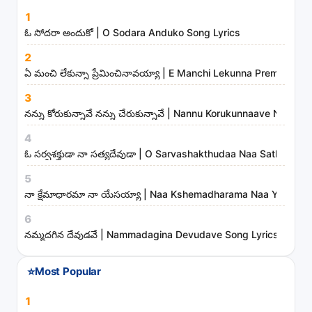
s
1
o
ఓ సోదరా అందుకో | O Sodara Anduko Song Lyrics
n
2
g
ఏ మంచి లేకున్నా ప్రేమించినావయ్యా | E Manchi Lekunna Preminchin
s
3
,
నన్ను కోరుకున్నావే నన్ను చేరుకున్నావే | Nannu Korukunnaave Nann
a
r
4
t
ఓ సర్వశక్తుడా నా సత్యదేవుడా | O Sarvashakthudaa Naa Sathyade
i
5
s
నా క్షేమాధారమా నా యేసయ్యా | Naa Kshemadharama Naa Yesayya
t
6
s
నమ్మదగిన దేవుడవే | Nammadagina Devudave Song Lyrics
a
n
⭐
Most Popular
d
m
1