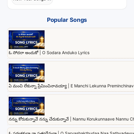
Popular Songs
ఓ సోదరా అందుకో | O Sodara Anduko Lyrics
ఏ మంచి లేకున్నా ప్రేమించినావయ్యా | E Manchi Lekunna Preminchina
నన్ను కోరుకున్నావే నన్ను చేరుకున్నావే | Nannu Korukunnaave Nannu
ఓ సర్వశక్తుడా నా సత్యదేవుడా | O Sarvashakthudaa Naa Sathyadevu