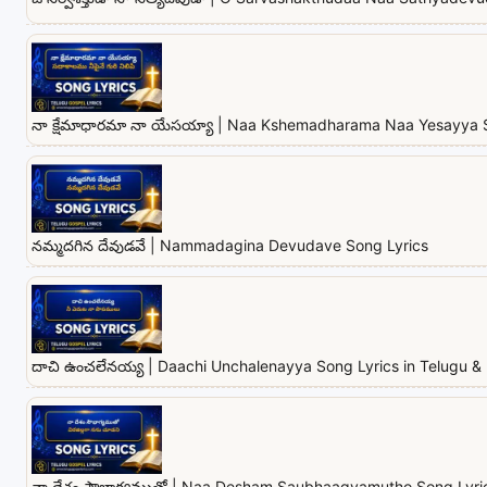
నా క్షేమాధారమా నా యేసయ్యా | Naa Kshemadharama Naa Yesayya 
నమ్మదగిన దేవుడవే | Nammadagina Devudave Song Lyrics
దాచి ఉంచలేనయ్య | Daachi Unchalenayya Song Lyrics in Telugu & 
నా దేశం సౌభాగ్యముతో | Naa Desham Saubhaagyamutho Song Lyrics