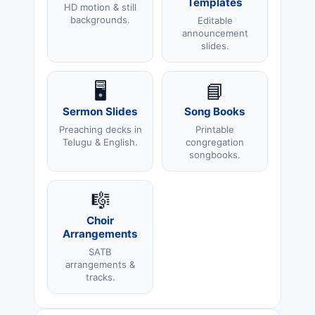
Templates
HD motion & still
backgrounds.
Editable
announcement
slides.
🖥️
📘
Sermon Slides
Song Books
Preaching decks in
Printable
Telugu & English.
congregation
songbooks.
🎼
Choir
Arrangements
SATB
arrangements &
tracks.