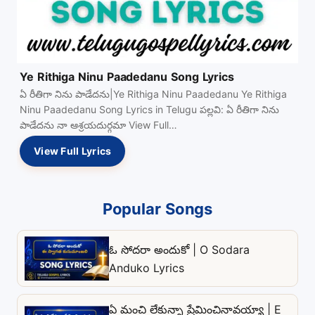
Ye Rithiga Ninu Paadedanu Song Lyrics
ఏ రీతిగా నిను పాడేదను|Ye Rithiga Ninu Paadedanu Ye Rithiga
Ninu Paadedanu Song Lyrics in Telugu పల్లవి: ఏ రీతిగా నిను
పాడేదను నా ఆశ్రయదుర్గమా View Full…
View Full Lyrics
Popular Songs
ఓ సోదరా అందుకో | O Sodara
Anduko Lyrics
ఏ మంచి లేకున్నా ప్రేమించినావయ్యా | E