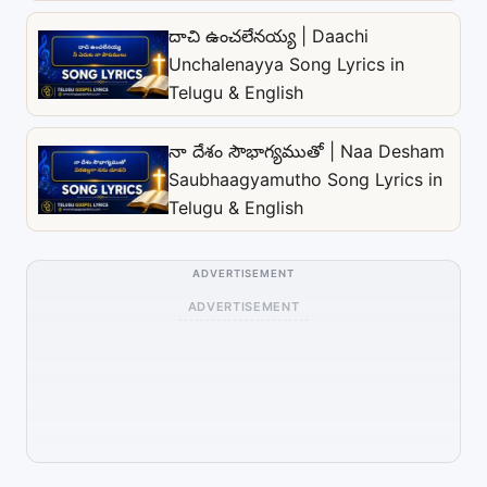
దాచి ఉంచలేనయ్య | Daachi
Unchalenayya Song Lyrics in
Telugu & English
నా దేశం సౌభాగ్యముతో | Naa Desham
Saubhaagyamutho Song Lyrics in
Telugu & English
ADVERTISEMENT
ADVERTISEMENT