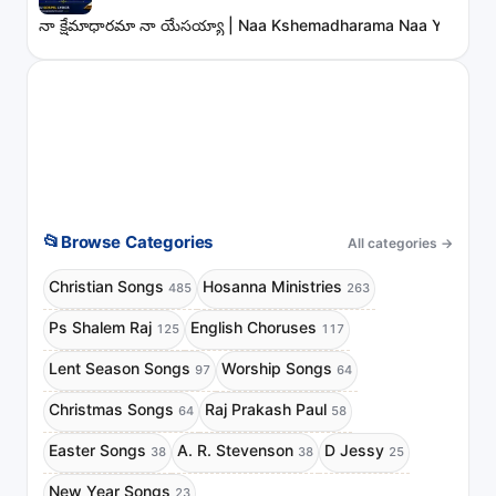
నా క్షేమాధారమా నా యేసయ్యా | Naa Kshemadharama Naa Yesayya
📂
Browse Categories
All categories
→
Christian Songs
Hosanna Ministries
485
263
Ps Shalem Raj
English Choruses
125
117
Lent Season Songs
Worship Songs
97
64
Christmas Songs
Raj Prakash Paul
64
58
Easter Songs
A. R. Stevenson
D Jessy
38
38
25
New Year Songs
23