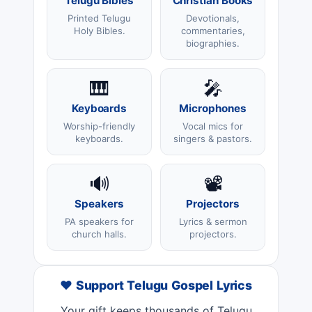
Telugu Bibles
Christian Books
Printed Telugu
Devotionals,
Holy Bibles.
commentaries,
biographies.
🎹
🎤
Keyboards
Microphones
Worship-friendly
Vocal mics for
keyboards.
singers & pastors.
🔊
📽️
Speakers
Projectors
PA speakers for
Lyrics & sermon
church halls.
projectors.
❤️ Support Telugu Gospel Lyrics
Your gift keeps thousands of Telugu