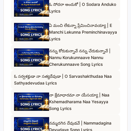
ఓ సోదరా అందుకో | O Sodara Anduko
Lyrics
ఏ మంచి లేకున్నా ప్రేమించినావయ్యా | E
Manchi Lekunna Preminchinavayya
Lyrics
నన్ను కోరుకున్నావే నన్ను చేరుకున్నావే |
Nannu Korukunnaave Nannu
Cherukunnaave Song Lyrics
ఓ సర్వశక్తుడా నా సత్యదేవుడా | O Sarvashakthudaa Naa
Sathyadevudaa Lyrics
నా క్షేమాధారమా నా యేసయ్యా | Naa
Kshemadharama Naa Yesayya
Song Lyrics
నమ్మదగిన దేవుడవే | Nammadagina
Devudave Song Lyrics