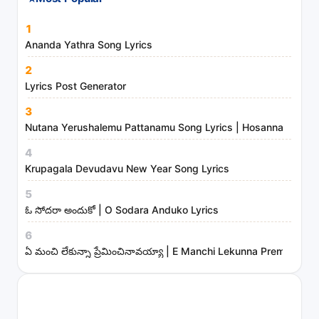
⭐
Most Popular
1
Ananda Yathra Song Lyrics
2
Lyrics Post Generator
3
Nutana Yerushalemu Pattanamu Song Lyrics | Hosanna Ministr
4
Krupagala Devudavu New Year Song Lyrics
5
ఓ సోదరా అందుకో | O Sodara Anduko Lyrics
6
ఏ మంచి లేకున్నా ప్రేమించినావయ్యా | E Manchi Lekunna Preminchin