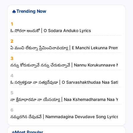
s
t
🔥
Trending Now
s
1
a
ఓ సోదరా అందుకో | O Sodara Anduko Lyrics
n
d
2
ఏ మంచి లేకున్నా ప్రేమించినావయ్యా | E Manchi Lekunna Preminchin
m
i
3
n
నన్ను కోరుకున్నావే నన్ను చేరుకున్నావే | Nannu Korukunnaave Nann
i
4
s
ఓ సర్వశక్తుడా నా సత్యదేవుడా | O Sarvashakthudaa Naa Sathyadev
t
5
r
నా క్షేమాధారమా నా యేసయ్యా | Naa Kshemadharama Naa Yesayya
i
6
e
నమ్మదగిన దేవుడవే | Nammadagina Devudave Song Lyrics
s