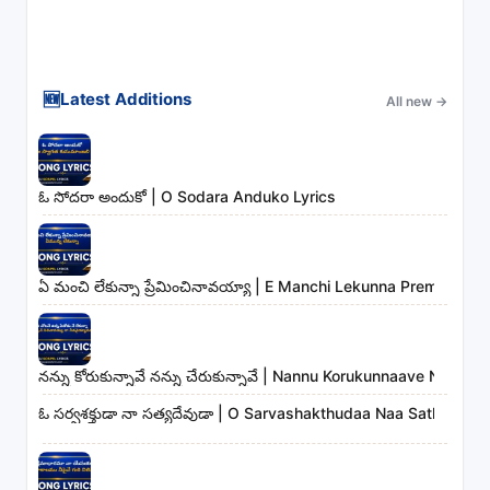
🆕
Latest Additions
All new
→
ఓ సోదరా అందుకో | O Sodara Anduko Lyrics
ఏ మంచి లేకున్నా ప్రేమించినావయ్యా | E Manchi Lekunna Preminchin
నన్ను కోరుకున్నావే నన్ను చేరుకున్నావే | Nannu Korukunnaave Nann
ఓ సర్వశక్తుడా నా సత్యదేవుడా | O Sarvashakthudaa Naa Sathyadev