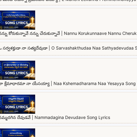
నన్ను కోరుకున్నావే నన్ను చేరుకున్నావే | Nannu Korukunnaave Nannu Cher
ఓ సర్వశక్తుడా నా సత్యదేవుడా | O Sarvashakthudaa Naa Sathyadevudaa 
నా క్షేమాధారమా నా యేసయ్యా | Naa Kshemadharama Naa Yesayya Song 
నమ్మదగిన దేవుడవే | Nammadagina Devudave Song Lyrics