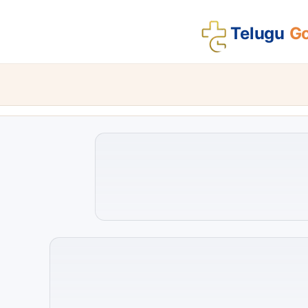
Telugu
Go