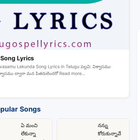
Song Lyrics
vasamu Lekunda Song Lyrics in Telugu పల్లవి: విశ్వాసము
విశ్వాసము ద్వారా మన పితరులెందరో Read more…
pular Songs
ఏ మంచి
నన్ను
లేకున్నా
కోరుకున్నావే