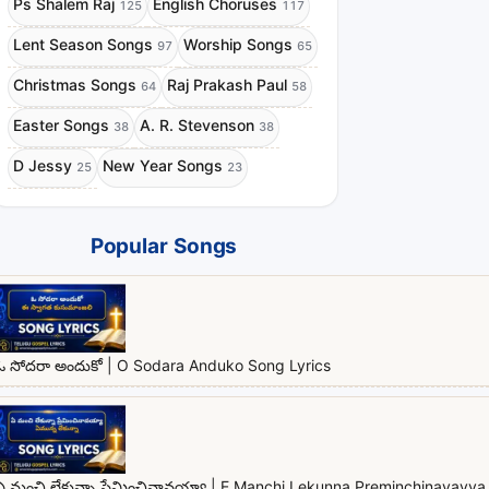
Ps Shalem Raj
English Choruses
125
117
Lent Season Songs
Worship Songs
97
65
Christmas Songs
Raj Prakash Paul
64
58
Easter Songs
A. R. Stevenson
38
38
D Jessy
New Year Songs
25
23
Popular Songs
ఓ సోదరా అందుకో | O Sodara Anduko Song Lyrics
ఏ మంచి లేకున్నా ప్రేమించినావయ్యా | E Manchi Lekunna Preminchinavayya 