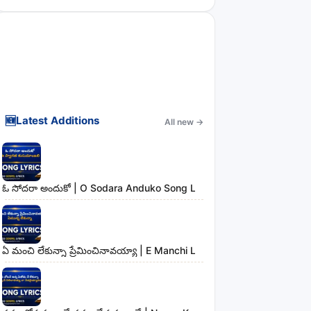
🆕
Latest Additions
All new
→
ఓ సోదరా అందుకో | O Sodara Anduko Song Lyrics
ఏ మంచి లేకున్నా ప్రేమించినావయ్యా | E Manchi Lekunna Preminchinavayy