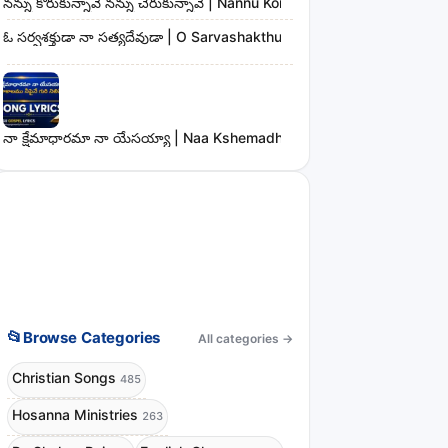
నన్ను కోరుకున్నావే నన్ను చేరుకున్నావే | Nannu Korukunnaave Nannu Che
ఓ సర్వశక్తుడా నా సత్యదేవుడా | O Sarvashakthudaa Naa Sathyadevudaa
నా క్షేమాధారమా నా యేసయ్యా | Naa Kshemadharama Naa Yesayya Song
📂
Browse Categories
All categories
→
Christian Songs
485
Hosanna Ministries
263