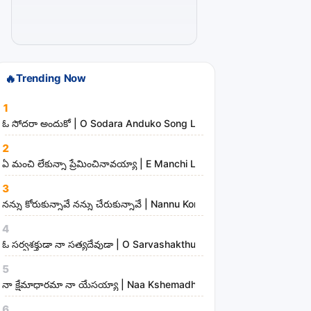
t
i
s
t
🔥
Trending Now
s
a
1
n
ఓ సోదరా అందుకో | O Sodara Anduko Song Lyrics
d
2
m
ఏ మంచి లేకున్నా ప్రేమించినావయ్యా | E Manchi Lekunna Preminchinavayy
i
3
n
నన్ను కోరుకున్నావే నన్ను చేరుకున్నావే | Nannu Korukunnaave Nannu Che
i
s
4
t
ఓ సర్వశక్తుడా నా సత్యదేవుడా | O Sarvashakthudaa Naa Sathyadevudaa
r
5
i
నా క్షేమాధారమా నా యేసయ్యా | Naa Kshemadharama Naa Yesayya Song
e
6