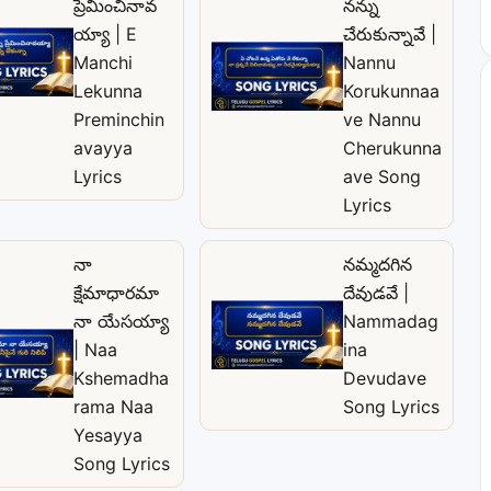
ప్రేమించినావ
నన్ను
య్యా | E
చేరుకున్నావే |
Manchi
Nannu
Lekunna
Korukunnaa
Preminchin
ve Nannu
avayya
Cherukunna
Lyrics
ave Song
Lyrics
నా
నమ్మదగిన
క్షేమాధారమా
దేవుడవే |
నా యేసయ్యా
Nammadag
| Naa
ina
Kshemadha
Devudave
rama Naa
Song Lyrics
Yesayya
Song Lyrics