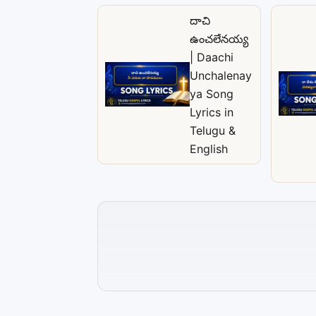
దాచి
ఉంచలేనయ్య
| Daachi
Unchalenay
ya Song
Lyrics in
Telugu &
English