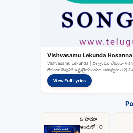
Vishvasamu Lekunda Hosanna 
Vishvasamu Lekunda | విశ్వాసము లేకుండా Vish
లేకుండా దేవునికి ఇష్టులైయుండుట అసాధ్యము (2) 
View Full Lyrics
Po
ఓ సోదరా
అందుకో | O