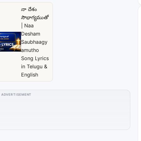
నా దేశం
సౌభాగ్యముతో
| Naa
Desham
Saubhaagy
amutho
Song Lyrics
in Telugu &
English
ADVERTISEMENT