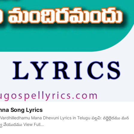
na Song Lyrics
Vardhilledhamu Mana Dhevuni Lyrics in Telugu పల్లవి: వర్ధిల్లెదము మన
వు వేయుదము View Full…