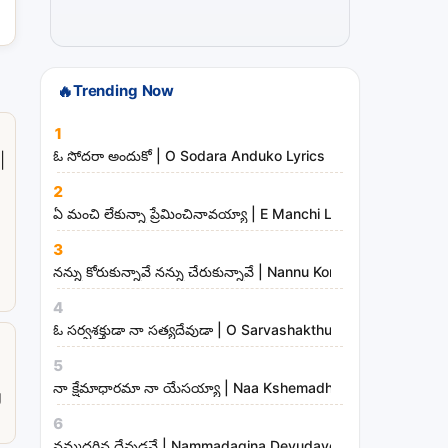
t
r
i
🔥
Trending Now
e
s
1
ఓ సోదరా అందుకో | O Sodara Anduko Lyrics
|
2
ఏ మంచి లేకున్నా ప్రేమించినావయ్యా | E Manchi Lekunna Preminc
3
నన్ను కోరుకున్నావే నన్ను చేరుకున్నావే | Nannu Korukunnaave N
4
ఓ సర్వశక్తుడా నా సత్యదేవుడా | O Sarvashakthudaa Naa Sathya
5
a
నా క్షేమాధారమా నా యేసయ్యా | Naa Kshemadharama Naa Yesay
g
6
నమ్మదగిన దేవుడవే | Nammadagina Devudave Song Lyrics