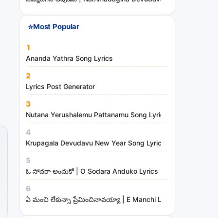
⭐
Most Popular
1
Ananda Yathra Song Lyrics
2
Lyrics Post Generator
3
Nutana Yerushalemu Pattanamu Song Lyrics | Hosanna Mini
4
Krupagala Devudavu New Year Song Lyrics
5
ఓ సోదరా అందుకో | O Sodara Anduko Lyrics
6
ఏ మంచి లేకున్నా ప్రేమించినావయ్యా | E Manchi Lekunna Preminc