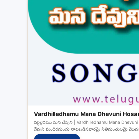
Vardhilledhamu Mana Dhevuni Hosan
వర్ధిల్లెదము మన దేవుని | Vardhilledhamu Mana Dhevuni 
దేవుని మందిరమందు నాటబడినవారమై నీతిమంతులమై మొవ్