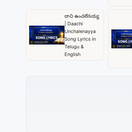
దాచి ఉంచలేనయ్య
| Daachi
Unchalenayya
Song Lyrics in
Telugu &
English