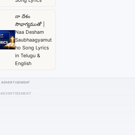
నా దేశం
సౌభాగ్యముతో |
Naa Desham
Saubhaagyamut
ho Song Lyrics
in Telugu &
English
ADVERTISEMENT
ADVERTISEMENT