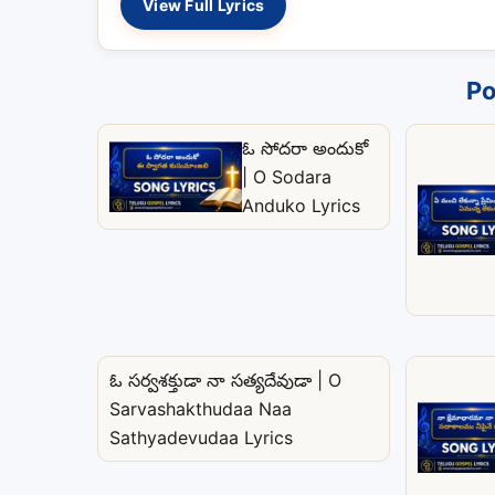
View Full Lyrics
Po
ఓ సోదరా అందుకో
| O Sodara
Anduko Lyrics
ఓ సర్వశక్తుడా నా సత్యదేవుడా | O
Sarvashakthudaa Naa
Sathyadevudaa Lyrics