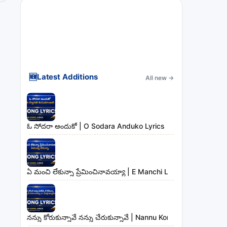
🆕
Latest Additions
All new
→
ఓ సోదరా అందుకో | O Sodara Anduko Lyrics
ఏ మంచి లేకున్నా ప్రేమించినావయ్యా | E Manchi Lekunna Preminc
నన్ను కోరుకున్నావే నన్ను చేరుకున్నావే | Nannu Korukunnaave N