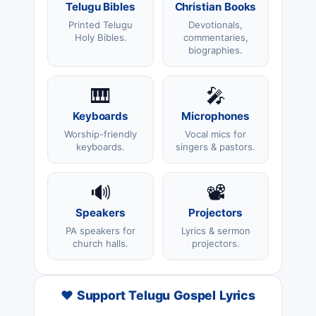
Telugu Bibles
Christian Books
Printed Telugu
Devotionals,
Holy Bibles.
commentaries,
biographies.
🎹
🎤
Keyboards
Microphones
Worship-friendly
Vocal mics for
keyboards.
singers & pastors.
🔊
📽️
Speakers
Projectors
PA speakers for
Lyrics & sermon
church halls.
projectors.
❤️ Support Telugu Gospel Lyrics