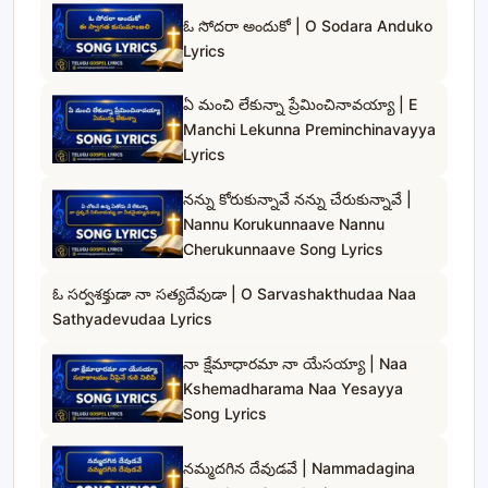
ఓ సోదరా అందుకో | O Sodara Anduko
Lyrics
ఏ మంచి లేకున్నా ప్రేమించినావయ్యా | E
Manchi Lekunna Preminchinavayya
Lyrics
నన్ను కోరుకున్నావే నన్ను చేరుకున్నావే |
Nannu Korukunnaave Nannu
Cherukunnaave Song Lyrics
ఓ సర్వశక్తుడా నా సత్యదేవుడా | O Sarvashakthudaa Naa
Sathyadevudaa Lyrics
నా క్షేమాధారమా నా యేసయ్యా | Naa
Kshemadharama Naa Yesayya
Song Lyrics
నమ్మదగిన దేవుడవే | Nammadagina