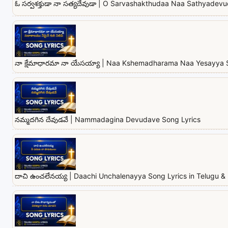
ఓ సర్వశక్తుడా నా సత్యదేవుడా | O Sarvashakthudaa Naa Sathyadevu
నా క్షేమాధారమా నా యేసయ్యా | Naa Kshemadharama Naa Yesayya 
నమ్మదగిన దేవుడవే | Nammadagina Devudave Song Lyrics
దాచి ఉంచలేనయ్య | Daachi Unchalenayya Song Lyrics in Telugu & 