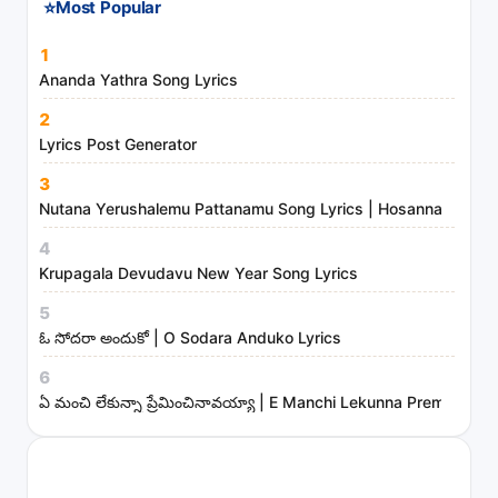
⭐
Most Popular
1
Ananda Yathra Song Lyrics
2
Lyrics Post Generator
3
Nutana Yerushalemu Pattanamu Song Lyrics | Hosanna Ministr
4
Krupagala Devudavu New Year Song Lyrics
5
ఓ సోదరా అందుకో | O Sodara Anduko Lyrics
6
ఏ మంచి లేకున్నా ప్రేమించినావయ్యా | E Manchi Lekunna Preminchin