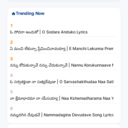
s
t
🔥
Trending Now
s
1
a
ఓ సోదరా అందుకో | O Sodara Anduko Lyrics
n
d
2
ఏ మంచి లేకున్నా ప్రేమించినావయ్యా | E Manchi Lekunna Preminchin
m
i
3
n
నన్ను కోరుకున్నావే నన్ను చేరుకున్నావే | Nannu Korukunnaave Nann
i
4
s
ఓ సర్వశక్తుడా నా సత్యదేవుడా | O Sarvashakthudaa Naa Sathyadev
t
5
r
నా క్షేమాధారమా నా యేసయ్యా | Naa Kshemadharama Naa Yesayya
i
6
e
నమ్మదగిన దేవుడవే | Nammadagina Devudave Song Lyrics
s