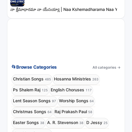
నా క్షేమాధారమా నా యేసయ్యా | Naa Kshemadharama Naa Yesayya
📂
Browse Categories
All categories
→
Christian Songs
Hosanna Ministries
485
263
Ps Shalem Raj
English Choruses
125
117
Lent Season Songs
Worship Songs
97
64
Christmas Songs
Raj Prakash Paul
64
58
Easter Songs
A. R. Stevenson
D Jessy
38
38
25