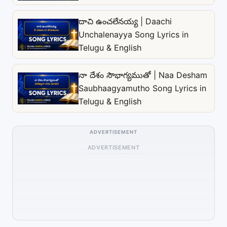
దాచి ఉంచలేనయ్య | Daachi
Unchalenayya Song Lyrics in
Telugu & English
నా దేశం సౌభాగ్యముతో | Naa Desham
Saubhaagyamutho Song Lyrics in
Telugu & English
ADVERTISEMENT
ADVERTISEMENT