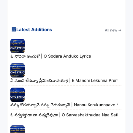
🆕
Latest Additions
All new
→
ఓ సోదరా అందుకో | O Sodara Anduko Lyrics
ఏ మంచి లేకున్నా ప్రేమించినావయ్యా | E Manchi Lekunna Preminchin
నన్ను కోరుకున్నావే నన్ను చేరుకున్నావే | Nannu Korukunnaave Nann
ఓ సర్వశక్తుడా నా సత్యదేవుడా | O Sarvashakthudaa Naa Sathyadev