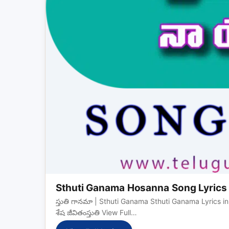
Sthuti Ganama Hosanna Song Lyrics
స్తుతి గానమా | Sthuti Ganama Sthuti Ganama Lyrics in 
శేష జీవితంస్తుతి View Full…