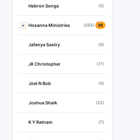
Hebron Songs
(5)
Hosanna Ministries
(263)
▸
36
Jafanya Sastry
(6)
JK Christopher
(17)
Joel N Bob
(5)
Joshua Shaik
(22)
K Y Ratnam
(7)