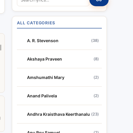
e
a
r
ALL CATEGORIES
c
h
A. R. Stevenson
(38)
l
|
y
r
Akshaya Praveen
(8)
i
c
Amshumathi Mary
(2)
s
Anand Palivela
(2)
a
Andhra Kraisthava Keerthanalu
(23)
g
Anu Roy Samuel
(2)