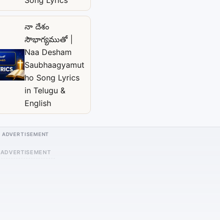
నా దేశం
సౌభాగ్యముతో |
Naa Desham
Saubhaagyamut
ho Song Lyrics
in Telugu &
English
ADVERTISEMENT
ADVERTISEMENT