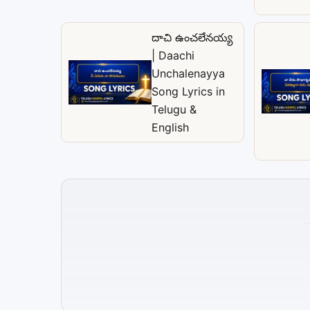
దాచి ఉంచలేనయ్య
| Daachi
Unchalenayya
Song Lyrics in
Telugu &
English