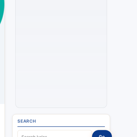
SEARCH
S
Go