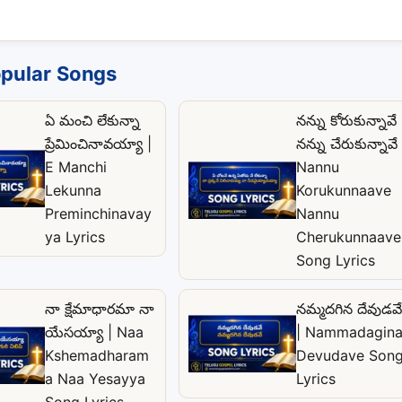
pular Songs
ఏ మంచి లేకున్నా
నన్ను కోరుకున్నావే
ప్రేమించినావయ్యా |
నన్ను చేరుకున్నావే 
E Manchi
Nannu
Lekunna
Korukunnaave
Preminchinavay
Nannu
ya Lyrics
Cherukunnaave
Song Lyrics
నా క్షేమాధారమా నా
నమ్మదగిన దేవుడవే
యేసయ్యా | Naa
| Nammadagin
Kshemadharam
Devudave Son
a Naa Yesayya
Lyrics
Song Lyrics