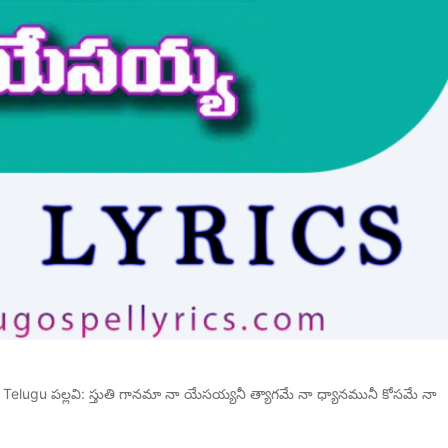
Telugu పల్లవి: స్తుతి గానమా నా యేసయ్యనీ త్యాగమే నా ధ్యానమునీ కోసమే నా