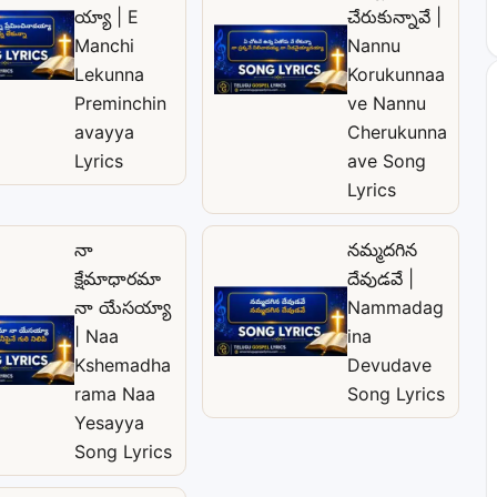
య్యా | E
చేరుకున్నావే |
Manchi
Nannu
Lekunna
Korukunnaa
Preminchin
ve Nannu
avayya
Cherukunna
Lyrics
ave Song
Lyrics
నా
నమ్మదగిన
క్షేమాధారమా
దేవుడవే |
నా యేసయ్యా
Nammadag
| Naa
ina
Kshemadha
Devudave
rama Naa
Song Lyrics
Yesayya
Song Lyrics