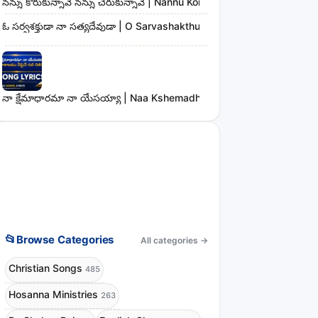
నన్ను కోరుకున్నావే నన్ను చేరుకున్నావే | Nannu Korukunnaave Nannu Che
ఓ సర్వశక్తుడా నా సత్యదేవుడా | O Sarvashakthudaa Naa Sathyadevudaa
నా క్షేమాధారమా నా యేసయ్యా | Naa Kshemadharama Naa Yesayya Song
📂
Browse Categories
All categories
→
Christian Songs
485
Hosanna Ministries
263