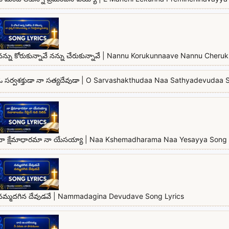
నన్ను కోరుకున్నావే నన్ను చేరుకున్నావే | Nannu Korukunnaave Nannu Cher
ఓ సర్వశక్తుడా నా సత్యదేవుడా | O Sarvashakthudaa Naa Sathyadevudaa 
నా క్షేమాధారమా నా యేసయ్యా | Naa Kshemadharama Naa Yesayya Song 
నమ్మదగిన దేవుడవే | Nammadagina Devudave Song Lyrics