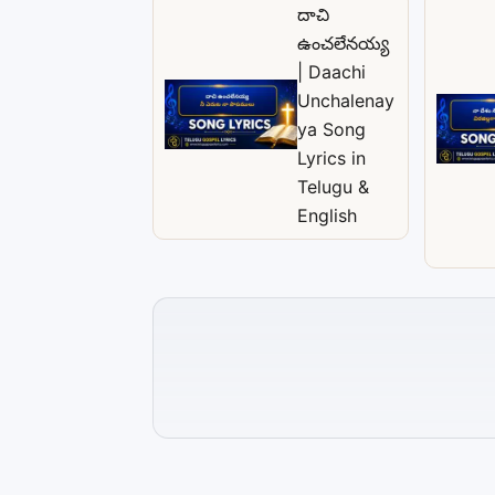
దాచి
ఉంచలేనయ్య
| Daachi
Unchalenay
ya Song
Lyrics in
Telugu &
English