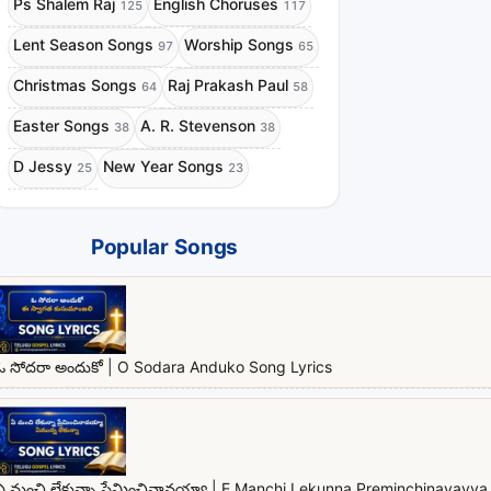
Ps Shalem Raj
English Choruses
125
117
Lent Season Songs
Worship Songs
97
65
Christmas Songs
Raj Prakash Paul
64
58
Easter Songs
A. R. Stevenson
38
38
D Jessy
New Year Songs
25
23
Popular Songs
ఓ సోదరా అందుకో | O Sodara Anduko Song Lyrics
ఏ మంచి లేకున్నా ప్రేమించినావయ్యా | E Manchi Lekunna Preminchinavayya 