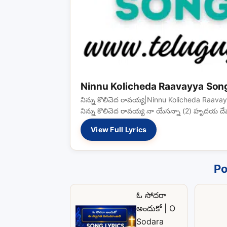
Ninnu Kolicheda Raavayya Song
నిన్ను కొలిచెద రావయ్య|Ninnu Kolicheda Raava
నిన్ను కొలిచెద రావయ్య నా యేసన్నా (2) హృ
View Full Lyrics
Po
ఓ సోదరా
అందుకో | O
Sodara