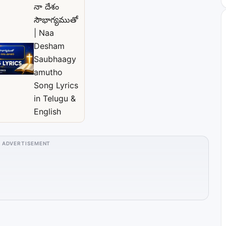
నా దేశం
సౌభాగ్యముతో
| Naa
Desham
Saubhaagy
amutho
Song Lyrics
in Telugu &
English
ADVERTISEMENT