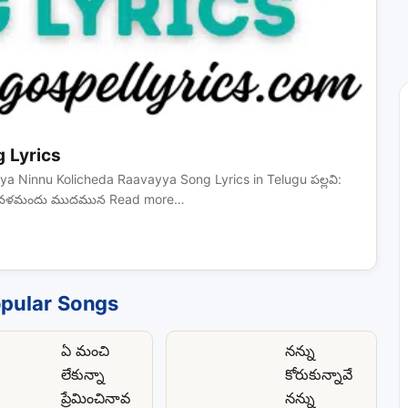
 Lyrics
yya Ninnu Kolicheda Raavayya Song Lyrics in Telugu పల్లవి:
దయ దేవళమందు ముదమున Read more…
pular Songs
ఏ మంచి
నన్ను
లేకున్నా
కోరుకున్నావే
ప్రేమించినావ
నన్ను