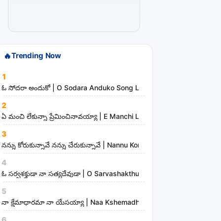
t
i
s
t
🔥
Trending Now
s
a
1
n
ఓ సోదరా అందుకో | O Sodara Anduko Song Lyrics
d
2
m
ఏ మంచి లేకున్నా ప్రేమించినావయ్యా | E Manchi Lekunna Preminchinavayy
i
3
n
నన్ను కోరుకున్నావే నన్ను చేరుకున్నావే | Nannu Korukunnaave Nannu Che
i
s
4
t
ఓ సర్వశక్తుడా నా సత్యదేవుడా | O Sarvashakthudaa Naa Sathyadevudaa
r
5
i
నా క్షేమాధారమా నా యేసయ్యా | Naa Kshemadharama Naa Yesayya Song
e
6