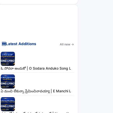
🆕
Latest Additions
All new
→
ఓ సోదరా అందుకో | O Sodara Anduko Song Lyrics
ఏ మంచి లేకున్నా ప్రేమించినావయ్యా | E Manchi Lekunna Preminchinavayy