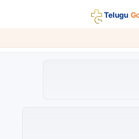
Telugu
Go