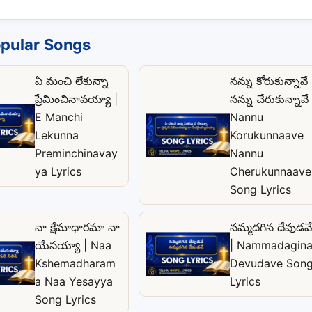
pular Songs
ఏ మంచి లేకున్నా
నన్ను కోరుకున్నావే
ప్రేమించినావయ్యా |
నన్ను చేరుకున్నావే 
E Manchi
Nannu
Lekunna
Korukunnaave
Preminchinavay
Nannu
ya Lyrics
Cherukunnaave
Song Lyrics
నా క్షేమాధారమా నా
నమ్మదగిన దేవుడవే
యేసయ్యా | Naa
| Nammadagin
Kshemadharam
Devudave Son
a Naa Yesayya
Lyrics
Song Lyrics