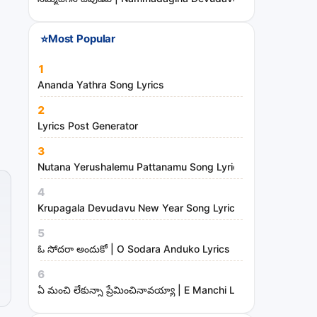
⭐
Most Popular
1
Ananda Yathra Song Lyrics
2
Lyrics Post Generator
3
Nutana Yerushalemu Pattanamu Song Lyrics | Hosanna Mini
4
Krupagala Devudavu New Year Song Lyrics
5
ఓ సోదరా అందుకో | O Sodara Anduko Lyrics
6
ఏ మంచి లేకున్నా ప్రేమించినావయ్యా | E Manchi Lekunna Preminc