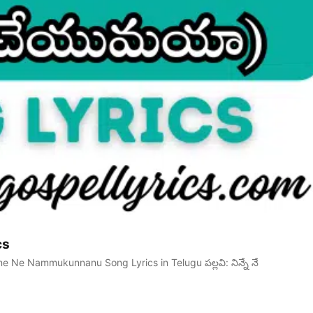
cs
e Ne Nammukunnanu Song Lyrics in Telugu పల్లవి: నిన్నే నే