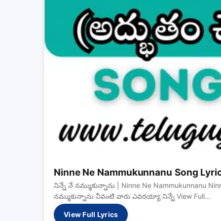
Ninne Ne Nammukunnanu Song Lyri
నిన్నే నే నమ్ముకున్నాను | Ninne Ne Nammukunnanu Ninn
నమ్ముకున్నాను నీవంటి వారు ఎవరయ్యా నిన్నే View Full…
View Full Lyrics