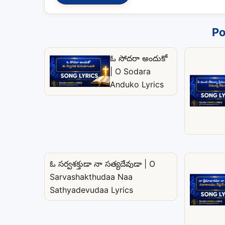
Po
ఓ సోదరా అందుకో
| O Sodara
Anduko Lyrics
ఓ సర్వశక్తుడా నా సత్యదేవుడా | O
Sarvashakthudaa Naa
Sathyadevudaa Lyrics