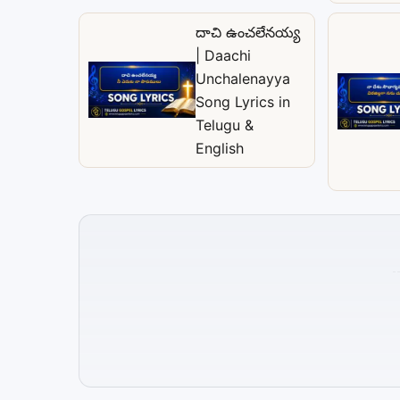
దాచి ఉంచలేనయ్య
| Daachi
Unchalenayya
Song Lyrics in
Telugu &
English