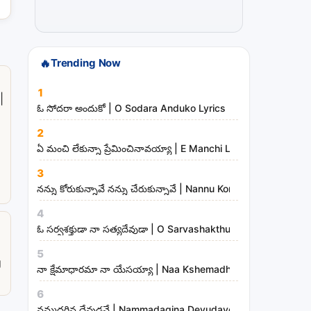
t
r
i
🔥
Trending Now
e
s
1
|
ఓ సోదరా అందుకో | O Sodara Anduko Lyrics
2
ఏ మంచి లేకున్నా ప్రేమించినావయ్యా | E Manchi Lekunna Preminc
3
నన్ను కోరుకున్నావే నన్ను చేరుకున్నావే | Nannu Korukunnaave N
4
ఓ సర్వశక్తుడా నా సత్యదేవుడా | O Sarvashakthudaa Naa Sathya
a
5
g
నా క్షేమాధారమా నా యేసయ్యా | Naa Kshemadharama Naa Yesay
6
నమ్మదగిన దేవుడవే | Nammadagina Devudave Song Lyrics