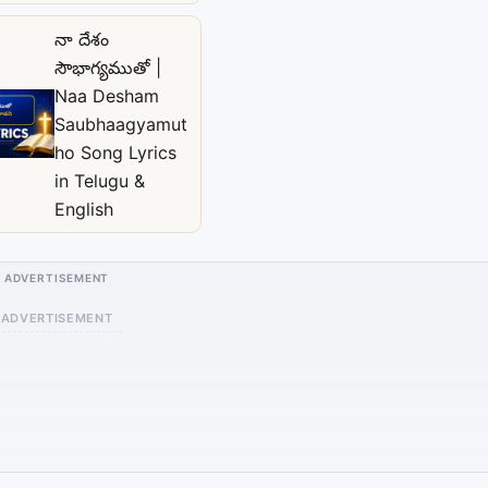
నా దేశం
సౌభాగ్యముతో |
Naa Desham
Saubhaagyamut
ho Song Lyrics
in Telugu &
English
ADVERTISEMENT
ADVERTISEMENT