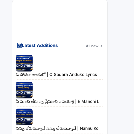
🆕
Latest Additions
All new
→
ఓ సోదరా అందుకో | O Sodara Anduko Lyrics
ఏ మంచి లేకున్నా ప్రేమించినావయ్యా | E Manchi Lekunna Preminc
నన్ను కోరుకున్నావే నన్ను చేరుకున్నావే | Nannu Korukunnaave N