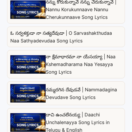
నన్ను కోరుకున్నావే నన్ను చేరుకున్నావే |
Nannu Korukunnaave Nannu
Cherukunnaave Song Lyrics
ఓ సర్వశక్తుడా నా సత్యదేవుడా | O Sarvashakthudaa
Naa Sathyadevudaa Song Lyrics
నా క్షేమాధారమా నా యేసయ్యా | Naa
Kshemadharama Naa Yesayya
Song Lyrics
నమ్మదగిన దేవుడవే | Nammadagina
Devudave Song Lyrics
దాచి ఉంచలేనయ్య | Daachi
Unchalenayya Song Lyrics in
Telugu & English