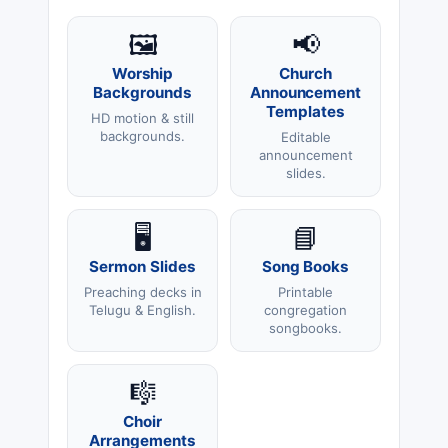
🖼️
📢
Worship
Church
Backgrounds
Announcement
Templates
HD motion & still
backgrounds.
Editable
announcement
slides.
🖥️
📘
Sermon Slides
Song Books
Preaching decks in
Printable
Telugu & English.
congregation
songbooks.
🎼
Choir
Arrangements