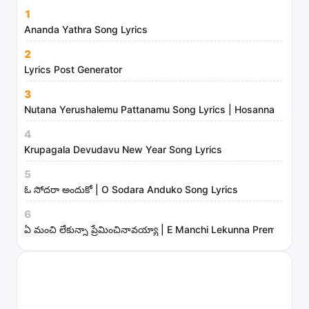
m
1
i
Ananda Yathra Song Lyrics
n
2
i
Lyrics Post Generator
s
3
t
Nutana Yerushalemu Pattanamu Song Lyrics | Hosanna Ministr
r
4
i
Krupagala Devudavu New Year Song Lyrics
e
s
5
ఓ సోదరా అందుకో | O Sodara Anduko Song Lyrics
6
ఏ మంచి లేకున్నా ప్రేమించినావయ్యా | E Manchi Lekunna Preminchin