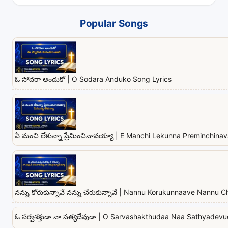
Popular Songs
ఓ సోదరా అందుకో | O Sodara Anduko Song Lyrics
ఏ మంచి లేకున్నా ప్రేమించినావయ్యా | E Manchi Lekunna Preminchina
నన్ను కోరుకున్నావే నన్ను చేరుకున్నావే | Nannu Korukunnaave Nannu
ఓ సర్వశక్తుడా నా సత్యదేవుడా | O Sarvashakthudaa Naa Sathyadev