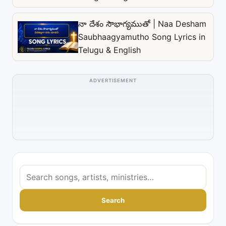
నా దేశం సౌభాగ్యముతో | Naa Desham
Saubhaagyamutho Song Lyrics in
Telugu & English
ADVERTISEMENT
S
e
a
Search
r
c