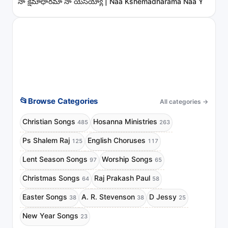
నా క్షేమాధారమా నా యేసయ్యా | Naa Kshemadharama Naa Yesayya
📂
Browse Categories
All categories
→
Christian Songs
Hosanna Ministries
485
263
Ps Shalem Raj
English Choruses
125
117
Lent Season Songs
Worship Songs
97
65
Christmas Songs
Raj Prakash Paul
64
58
Easter Songs
A. R. Stevenson
D Jessy
38
38
25
New Year Songs
23