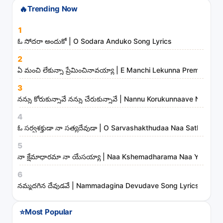
🔥
Trending Now
h
s
1
o
ఓ సోదరా అందుకో | O Sodara Anduko Song Lyrics
n
2
g
ఏ మంచి లేకున్నా ప్రేమించినావయ్యా | E Manchi Lekunna Preminchin
s
3
,
నన్ను కోరుకున్నావే నన్ను చేరుకున్నావే | Nannu Korukunnaave Nann
a
r
4
t
ఓ సర్వశక్తుడా నా సత్యదేవుడా | O Sarvashakthudaa Naa Sathyade
i
5
s
నా క్షేమాధారమా నా యేసయ్యా | Naa Kshemadharama Naa Yesayya
t
6
s
నమ్మదగిన దేవుడవే | Nammadagina Devudave Song Lyrics
a
n
⭐
Most Popular
d