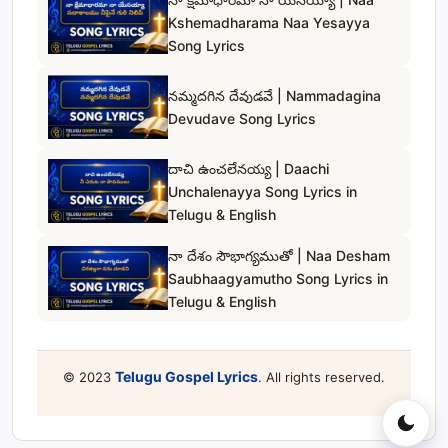
Kshemadharama Naa Yesayya
Song Lyrics
నమ్మదగిన దేవుడవే | Nammadagina
Devudave Song Lyrics
దాచి ఉంచలేనయ్య | Daachi
Unchalenayya Song Lyrics in
Telugu & English
నా దేశం సౌభాగ్యముతో | Naa Desham
Saubhaagyamutho Song Lyrics in
Telugu & English
Telugu Gospel Lyrics
© 2023
. All rights reserved.