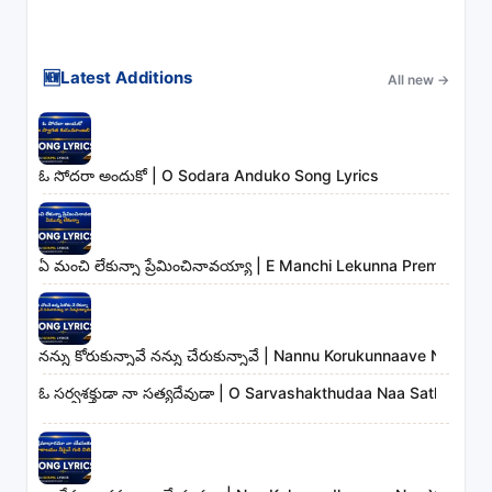
🆕
Latest Additions
All new
→
ఓ సోదరా అందుకో | O Sodara Anduko Song Lyrics
ఏ మంచి లేకున్నా ప్రేమించినావయ్యా | E Manchi Lekunna Preminchin
నన్ను కోరుకున్నావే నన్ను చేరుకున్నావే | Nannu Korukunnaave Nann
ఓ సర్వశక్తుడా నా సత్యదేవుడా | O Sarvashakthudaa Naa Sathyade