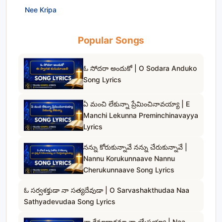
Nee Kripa
Popular Songs
ఓ సోదరా అందుకో | O Sodara Anduko
Song Lyrics
ఏ మంచి లేకున్నా ప్రేమించినావయ్యా | E
Manchi Lekunna Preminchinavayya
Lyrics
నన్ను కోరుకున్నావే నన్ను చేరుకున్నావే |
Nannu Korukunnaave Nannu
Cherukunnaave Song Lyrics
ఓ సర్వశక్తుడా నా సత్యదేవుడా | O Sarvashakthudaa Naa
Sathyadevudaa Song Lyrics
నా క్షేమాధారమా నా యేసయ్యా | Naa