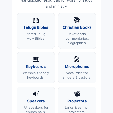
Handpicked resources for worship, study
and ministry.
📖
📚
Telugu Bibles
Christian Books
Printed Telugu
Devotionals,
Holy Bibles.
commentaries,
biographies.
🎹
🎤
Keyboards
Microphones
Worship-friendly
Vocal mics for
keyboards.
singers & pastors.
🔊
📽️
Speakers
Projectors
PA speakers for
Lyrics & sermon
church halls.
projectors.