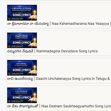
నా క్షేమాధారమా నా యేసయ్యా | Naa Kshemadharama Naa Yesayya 
నమ్మదగిన దేవుడవే | Nammadagina Devudave Song Lyrics
దాచి ఉంచలేనయ్య | Daachi Unchalenayya Song Lyrics in Telugu & 
నా దేశం సౌభాగ్యముతో | Naa Desham Saubhaagyamutho Song Lyrics