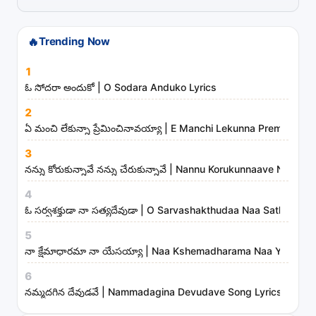
i
s
t
🔥
Trending Now
s
1
a
ఓ సోదరా అందుకో | O Sodara Anduko Lyrics
n
d
2
ఏ మంచి లేకున్నా ప్రేమించినావయ్యా | E Manchi Lekunna Preminchin
m
i
3
n
నన్ను కోరుకున్నావే నన్ను చేరుకున్నావే | Nannu Korukunnaave Nann
i
4
s
ఓ సర్వశక్తుడా నా సత్యదేవుడా | O Sarvashakthudaa Naa Sathyadev
t
5
r
నా క్షేమాధారమా నా యేసయ్యా | Naa Kshemadharama Naa Yesayya
i
6
e
నమ్మదగిన దేవుడవే | Nammadagina Devudave Song Lyrics
s