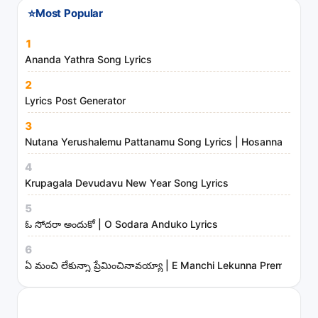
⭐
Most Popular
1
Ananda Yathra Song Lyrics
2
Lyrics Post Generator
3
Nutana Yerushalemu Pattanamu Song Lyrics | Hosanna Ministr
4
Krupagala Devudavu New Year Song Lyrics
5
ఓ సోదరా అందుకో | O Sodara Anduko Lyrics
6
ఏ మంచి లేకున్నా ప్రేమించినావయ్యా | E Manchi Lekunna Preminchin