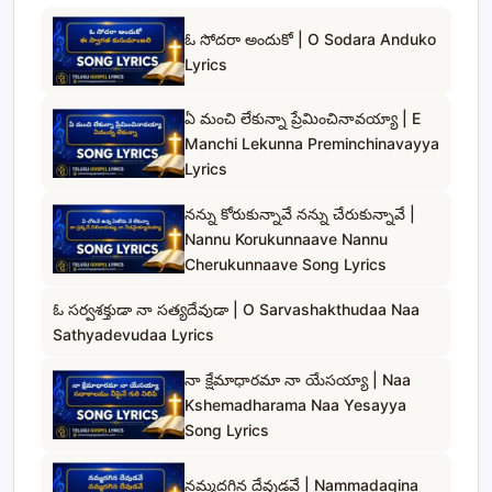
ఓ సోదరా అందుకో | O Sodara Anduko
Lyrics
ఏ మంచి లేకున్నా ప్రేమించినావయ్యా | E
Manchi Lekunna Preminchinavayya
Lyrics
నన్ను కోరుకున్నావే నన్ను చేరుకున్నావే |
Nannu Korukunnaave Nannu
Cherukunnaave Song Lyrics
ఓ సర్వశక్తుడా నా సత్యదేవుడా | O Sarvashakthudaa Naa
Sathyadevudaa Lyrics
నా క్షేమాధారమా నా యేసయ్యా | Naa
Kshemadharama Naa Yesayya
Song Lyrics
నమ్మదగిన దేవుడవే | Nammadagina