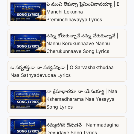
ఏ మంచి లేకున్నా ప్రేమించినావయ్యా | E
Manchi Lekunna
Preminchinavayya Lyrics
నన్ను కోరుకున్నావే నన్ను చేరుకున్నావే |
Nannu Korukunnaave Nannu
Cherukunnaave Song Lyrics
ఓ సర్వశక్తుడా నా సత్యదేవుడా | O Sarvashakthudaa
Naa Sathyadevudaa Lyrics
నా క్షేమాధారమా నా యేసయ్యా | Naa
Kshemadharama Naa Yesayya
Song Lyrics
నమ్మదగిన దేవుడవే | Nammadagina
Devudave Song Lyrics