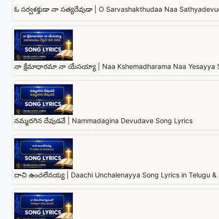
ఓ సర్వశక్తుడా నా సత్యదేవుడా | O Sarvashakthudaa Naa Sathyadevu
నా క్షేమాధారమా నా యేసయ్యా | Naa Kshemadharama Naa Yesayya 
నమ్మదగిన దేవుడవే | Nammadagina Devudave Song Lyrics
దాచి ఉంచలేనయ్య | Daachi Unchalenayya Song Lyrics in Telugu & 