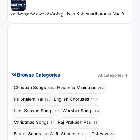
నా క్షేమాధారమా నా యేసయ్యా | Naa Kshemadharama Naa Yesayya
📂
Browse Categories
All categories
→
Christian Songs
Hosanna Ministries
485
263
Ps Shalem Raj
English Choruses
125
117
Lent Season Songs
Worship Songs
97
64
Christmas Songs
Raj Prakash Paul
64
58
Easter Songs
A. R. Stevenson
D Jessy
38
38
25