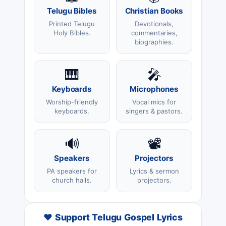
Telugu Bibles
Christian Books
Printed Telugu
Devotionals,
Holy Bibles.
commentaries,
biographies.
🎹
🎤
Keyboards
Microphones
Worship-friendly
Vocal mics for
keyboards.
singers & pastors.
🔊
📽️
Speakers
Projectors
PA speakers for
Lyrics & sermon
church halls.
projectors.
❤️ Support Telugu Gospel Lyrics