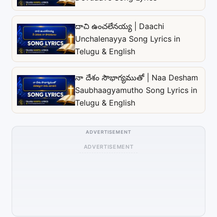
దాచి ఉంచలేనయ్య | Daachi
Unchalenayya Song Lyrics in
Telugu & English
నా దేశం సౌభాగ్యముతో | Naa Desham
Saubhaagyamutho Song Lyrics in
Telugu & English
ADVERTISEMENT
ADVERTISEMENT