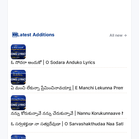
🆕
Latest Additions
All new
→
ఓ సోదరా అందుకో | O Sodara Anduko Lyrics
ఏ మంచి లేకున్నా ప్రేమించినావయ్యా | E Manchi Lekunna Preminchin
నన్ను కోరుకున్నావే నన్ను చేరుకున్నావే | Nannu Korukunnaave Nann
ఓ సర్వశక్తుడా నా సత్యదేవుడా | O Sarvashakthudaa Naa Sathyadev