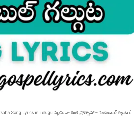
aha Song Lyrics in Telugu పల్లవి: నా కింత ప్రోత్సాహా – నందంబుల్ గల్గుట కే