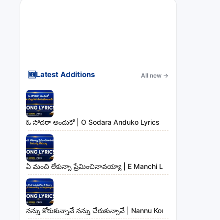
🆕
Latest Additions
All new
→
ఓ సోదరా అందుకో | O Sodara Anduko Lyrics
ఏ మంచి లేకున్నా ప్రేమించినావయ్యా | E Manchi Lekunna Preminc
నన్ను కోరుకున్నావే నన్ను చేరుకున్నావే | Nannu Korukunnaave N