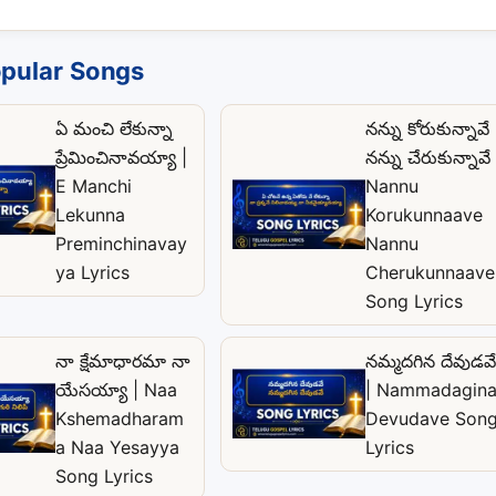
pular Songs
ఏ మంచి లేకున్నా
నన్ను కోరుకున్నావే
ప్రేమించినావయ్యా |
నన్ను చేరుకున్నావే 
E Manchi
Nannu
Lekunna
Korukunnaave
Preminchinavay
Nannu
ya Lyrics
Cherukunnaave
Song Lyrics
నా క్షేమాధారమా నా
నమ్మదగిన దేవుడవే
యేసయ్యా | Naa
| Nammadagin
Kshemadharam
Devudave Son
a Naa Yesayya
Lyrics
Song Lyrics