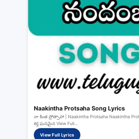
Naakintha Protsaha Song Lyrics
నా కింత ప్రోత్సాహా | Naakintha Protsaha Naakintha Prots
కర్త ఘనమైన View Full…
View Full Lyrics