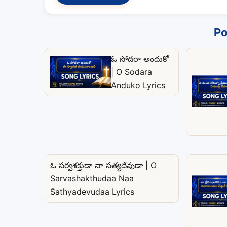
Po
ఓ సోదరా అందుకో
| O Sodara
Anduko Lyrics
ఓ సర్వశక్తుడా నా సత్యదేవుడా | O
Sarvashakthudaa Naa
Sathyadevudaa Lyrics