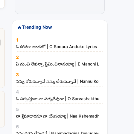
t
r
i
🔥
Trending Now
e
s
1
|
ఓ సోదరా అందుకో | O Sodara Anduko Lyrics
2
ఏ మంచి లేకున్నా ప్రేమించినావయ్యా | E Manchi Lekunna Preminc
3
నన్ను కోరుకున్నావే నన్ను చేరుకున్నావే | Nannu Korukunnaave N
4
ఓ సర్వశక్తుడా నా సత్యదేవుడా | O Sarvashakthudaa Naa Sathya
a
5
g
నా క్షేమాధారమా నా యేసయ్యా | Naa Kshemadharama Naa Yesay
6
నమ్మదగిన దేవుడవే | Nammadagina Devudave Song Lyrics