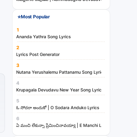
⭐
Most Popular
1
Ananda Yathra Song Lyrics
2
Lyrics Post Generator
3
Nutana Yerushalemu Pattanamu Song Lyrics | Hosanna Mini
4
Krupagala Devudavu New Year Song Lyrics
5
ఓ సోదరా అందుకో | O Sodara Anduko Lyrics
6
ఏ మంచి లేకున్నా ప్రేమించినావయ్యా | E Manchi Lekunna Preminc