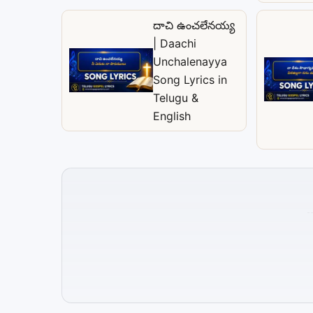
దాచి ఉంచలేనయ్య
| Daachi
Unchalenayya
Song Lyrics in
Telugu &
English