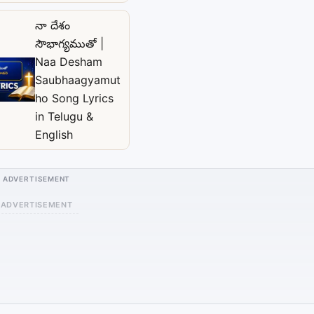
నా దేశం
సౌభాగ్యముతో |
Naa Desham
Saubhaagyamut
ho Song Lyrics
in Telugu &
English
ADVERTISEMENT
ADVERTISEMENT