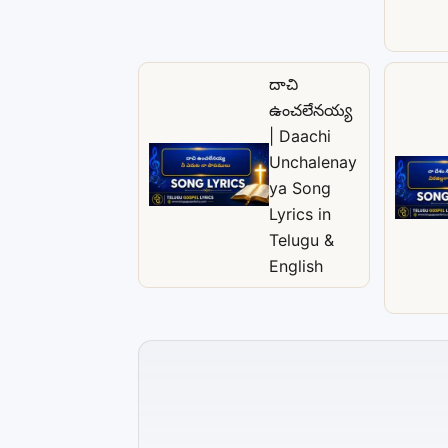
దాచి
ఉంచలేనయ్య
| Daachi
Unchalenay
ya Song
Lyrics in
Telugu &
English