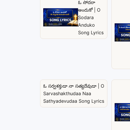
ఓ సోదరా
అందుకో | O
Sodara
Anduko
Song Lyrics
ఓ సర్వశక్తుడా నా సత్యదేవుడా | O
Sarvashakthudaa Naa
Sathyadevudaa Song Lyrics