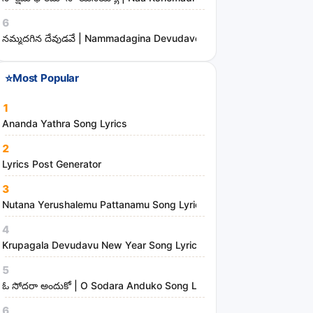
e
6
s
నమ్మదగిన దేవుడవే | Nammadagina Devudave Song Lyrics
⭐
Most Popular
1
Ananda Yathra Song Lyrics
2
Lyrics Post Generator
3
Nutana Yerushalemu Pattanamu Song Lyrics | Hosanna Ministries
4
Krupagala Devudavu New Year Song Lyrics
5
ఓ సోదరా అందుకో | O Sodara Anduko Song Lyrics
6