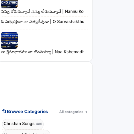
నన్ను కోరుకున్నావే నన్ను చేరుకున్నావే | Nannu Korukunnaave Nannu Che
ఓ సర్వశక్తుడా నా సత్యదేవుడా | O Sarvashakthudaa Naa Sathyadevudaa
నా క్షేమాధారమా నా యేసయ్యా | Naa Kshemadharama Naa Yesayya Song
📂
Browse Categories
All categories
→
Christian Songs
485