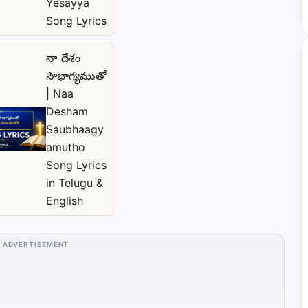
Yesayya
Song Lyrics
నా దేశం
సౌభాగ్యముతో
| Naa
Desham
Saubhaagy
amutho
Song Lyrics
in Telugu &
English
ADVERTISEMENT