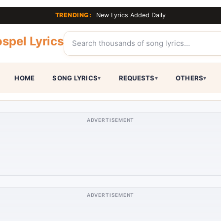
TRENDING:
New Lyrics Added Daily
spel Lyrics
HOME
SONG LYRICS
REQUESTS
OTHERS
ADVERTISEMENT
ADVERTISEMENT