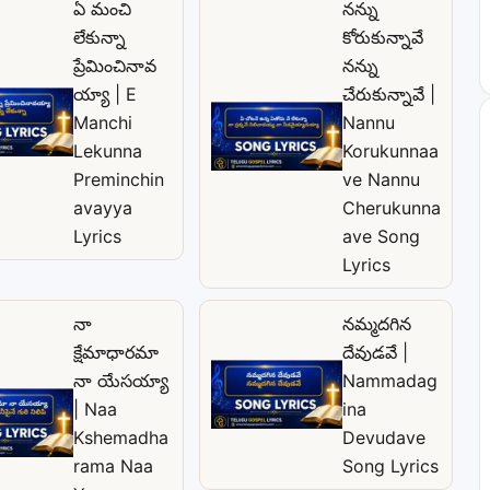
ఏ మంచి
నన్ను
లేకున్నా
కోరుకున్నావే
ప్రేమించినావ
నన్ను
య్యా | E
చేరుకున్నావే |
Manchi
Nannu
Lekunna
Korukunnaa
Preminchin
ve Nannu
avayya
Cherukunna
Lyrics
ave Song
Lyrics
నా
నమ్మదగిన
క్షేమాధారమా
దేవుడవే |
నా యేసయ్యా
Nammadag
| Naa
ina
Kshemadha
Devudave
rama Naa
Song Lyrics