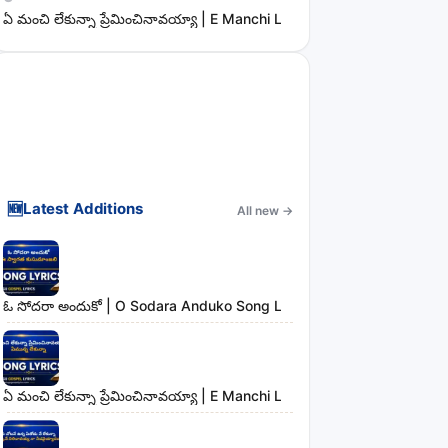
ఏ మంచి లేకున్నా ప్రేమించినావయ్యా | E Manchi Lekunna Preminchinavayy
🆕
Latest Additions
All new
→
ఓ సోదరా అందుకో | O Sodara Anduko Song Lyrics
ఏ మంచి లేకున్నా ప్రేమించినావయ్యా | E Manchi Lekunna Preminchinavayy