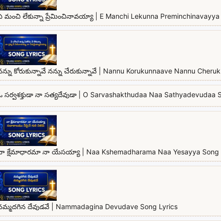
ఏ మంచి లేకున్నా ప్రేమించినావయ్యా | E Manchi Lekunna Preminchinavayya 
నన్ను కోరుకున్నావే నన్ను చేరుకున్నావే | Nannu Korukunnaave Nannu Cher
ఓ సర్వశక్తుడా నా సత్యదేవుడా | O Sarvashakthudaa Naa Sathyadevudaa 
నా క్షేమాధారమా నా యేసయ్యా | Naa Kshemadharama Naa Yesayya Song 
నమ్మదగిన దేవుడవే | Nammadagina Devudave Song Lyrics