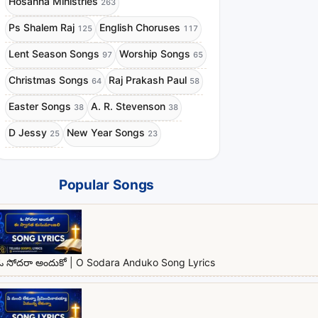
Hosanna Ministries
263
Ps Shalem Raj
English Choruses
125
117
Lent Season Songs
Worship Songs
97
65
Christmas Songs
Raj Prakash Paul
64
58
Easter Songs
A. R. Stevenson
38
38
D Jessy
New Year Songs
25
23
Popular Songs
ఓ సోదరా అందుకో | O Sodara Anduko Song Lyrics