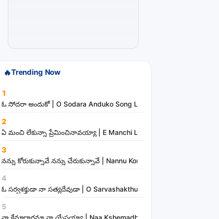
r
t
i
s
t
🔥
Trending Now
s
a
1
n
ఓ సోదరా అందుకో | O Sodara Anduko Song Lyrics
d
2
m
ఏ మంచి లేకున్నా ప్రేమించినావయ్యా | E Manchi Lekunna Preminchinavayy
i
3
n
నన్ను కోరుకున్నావే నన్ను చేరుకున్నావే | Nannu Korukunnaave Nannu Che
i
s
4
t
ఓ సర్వశక్తుడా నా సత్యదేవుడా | O Sarvashakthudaa Naa Sathyadevudaa
r
5
i
నా క్షేమాధారమా నా యేసయ్యా | Naa Kshemadharama Naa Yesayya Song