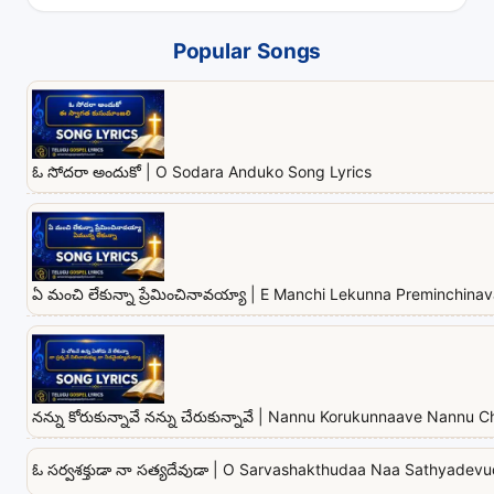
Popular Songs
ఓ సోదరా అందుకో | O Sodara Anduko Song Lyrics
ఏ మంచి లేకున్నా ప్రేమించినావయ్యా | E Manchi Lekunna Preminchina
నన్ను కోరుకున్నావే నన్ను చేరుకున్నావే | Nannu Korukunnaave Nannu
ఓ సర్వశక్తుడా నా సత్యదేవుడా | O Sarvashakthudaa Naa Sathyadev