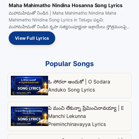
Maha Mahimatho Nindina Hosanna Song Lyrics
మహామహిమతో నిండిన | Maha Mahimatho Nindina Maha
Mahimatho Nindina Song Lyrics in Telugu పల్లవి:
మహామహిమతో నిండిన కృపా సత్యసంపూర్ణుడా ఇశ్రాయేలు స్తోత్రములపై
ఆశీనుడా యేసయ్యా Read more…
View Full Lyrics
Popular Songs
ఓ సోదరా అందుకో | O Sodara
Anduko Song Lyrics
ఏ మంచి లేకున్నా ప్రేమించినావయ్యా | E
Manchi Lekunna
Preminchinavayya Lyrics