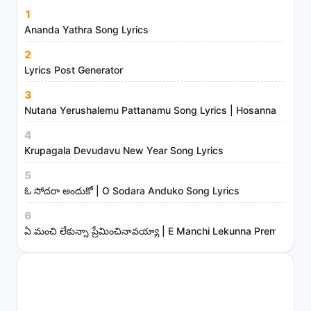
m
1
i
Ananda Yathra Song Lyrics
n
2
i
Lyrics Post Generator
s
3
t
Nutana Yerushalemu Pattanamu Song Lyrics | Hosanna Ministr
r
4
i
Krupagala Devudavu New Year Song Lyrics
e
s
5
ఓ సోదరా అందుకో | O Sodara Anduko Song Lyrics
6
ఏ మంచి లేకున్నా ప్రేమించినావయ్యా | E Manchi Lekunna Preminchin