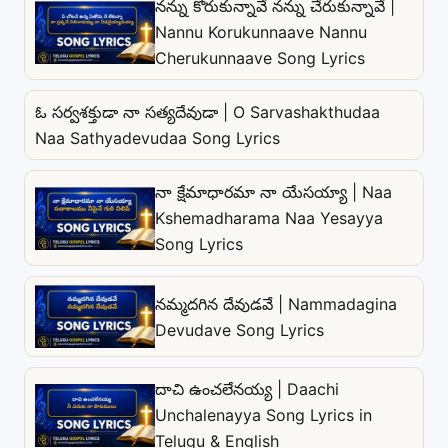
నన్ను కోరుకున్నావే నన్ను చేరుకున్నావే |
Nannu Korukunnaave Nannu
Cherukunnaave Song Lyrics
ఓ సర్వశక్తుడా నా సత్యదేవుడా | O Sarvashakthudaa
Naa Sathyadevudaa Song Lyrics
నా క్షేమాధారమా నా యేసయ్యా | Naa
Kshemadharama Naa Yesayya
Song Lyrics
నమ్మదగిన దేవుడవే | Nammadagina
Devudave Song Lyrics
దాచి ఉంచలేనయ్య | Daachi
Unchalenayya Song Lyrics in
Telugu & English