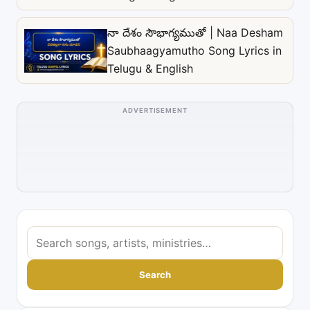
నా దేశం సౌభాగ్యముతో | Naa Desham
Saubhaagyamutho Song Lyrics in
Telugu & English
ADVERTISEMENT
S
e
a
Search
r
c