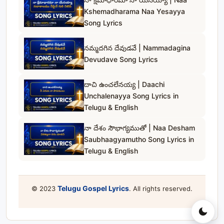
Kshemadharama Naa Yesayya
Song Lyrics
నమ్మదగిన దేవుడవే | Nammadagina
Devudave Song Lyrics
దాచి ఉంచలేనయ్య | Daachi
Unchalenayya Song Lyrics in
Telugu & English
నా దేశం సౌభాగ్యముతో | Naa Desham
Saubhaagyamutho Song Lyrics in
Telugu & English
Telugu Gospel Lyrics
© 2023
. All rights reserved.