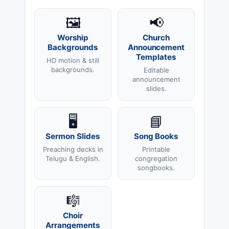
🖼️
📢
Worship
Church
Backgrounds
Announcement
Templates
HD motion & still
backgrounds.
Editable
announcement
slides.
🖥️
📘
Sermon Slides
Song Books
Preaching decks in
Printable
Telugu & English.
congregation
songbooks.
🎼
Choir
Arrangements