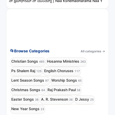
నా క్షేమాధారమా నా యేసయ్యా | Naa Kshemadharama Naa Yesayya
📂
Browse Categories
All categories
→
Christian Songs
Hosanna Ministries
485
263
Ps Shalem Raj
English Choruses
125
117
Lent Season Songs
Worship Songs
97
65
Christmas Songs
Raj Prakash Paul
64
58
Easter Songs
A. R. Stevenson
D Jessy
38
38
25
New Year Songs
23