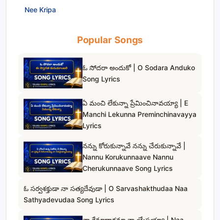
Nee Kripa
Popular Songs
ఓ సోదరా అందుకో | O Sodara Anduko
Song Lyrics
ఏ మంచి లేకున్నా ప్రేమించినావయ్యా | E
Manchi Lekunna Preminchinavayya
Lyrics
నన్ను కోరుకున్నావే నన్ను చేరుకున్నావే |
Nannu Korukunnaave Nannu
Cherukunnaave Song Lyrics
ఓ సర్వశక్తుడా నా సత్యదేవుడా | O Sarvashakthudaa Naa
Sathyadevudaa Song Lyrics
నా క్షేమాధారమా నా యేసయ్యా | Naa