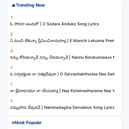
🔥
Trending Now
h
s
1
o
ఓ సోదరా అందుకో | O Sodara Anduko Song Lyrics
n
2
g
ఏ మంచి లేకున్నా ప్రేమించినావయ్యా | E Manchi Lekunna Preminchin
s
3
,
నన్ను కోరుకున్నావే నన్ను చేరుకున్నావే | Nannu Korukunnaave Nann
a
r
4
t
ఓ సర్వశక్తుడా నా సత్యదేవుడా | O Sarvashakthudaa Naa Sathyade
i
5
s
నా క్షేమాధారమా నా యేసయ్యా | Naa Kshemadharama Naa Yesayya
t
6
s
నమ్మదగిన దేవుడవే | Nammadagina Devudave Song Lyrics
a
n
⭐
Most Popular
d