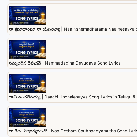
నా క్షేమాధారమా నా యేసయ్యా | Naa Kshemadharama Naa Yesayya 
నమ్మదగిన దేవుడవే | Nammadagina Devudave Song Lyrics
దాచి ఉంచలేనయ్య | Daachi Unchalenayya Song Lyrics in Telugu & 
నా దేశం సౌభాగ్యముతో | Naa Desham Saubhaagyamutho Song Lyrics