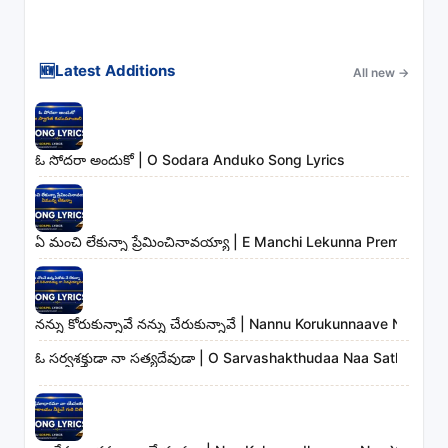
🆕
Latest Additions
All new
→
ఓ సోదరా అందుకో | O Sodara Anduko Song Lyrics
ఏ మంచి లేకున్నా ప్రేమించినావయ్యా | E Manchi Lekunna Preminchin
నన్ను కోరుకున్నావే నన్ను చేరుకున్నావే | Nannu Korukunnaave Nann
ఓ సర్వశక్తుడా నా సత్యదేవుడా | O Sarvashakthudaa Naa Sathyade