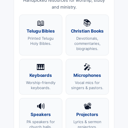
Handpicked resources for worship, study
and ministry.
📖
📚
Telugu Bibles
Christian Books
Printed Telugu
Devotionals,
Holy Bibles.
commentaries,
biographies.
🎹
🎤
Keyboards
Microphones
Worship-friendly
Vocal mics for
keyboards.
singers & pastors.
🔊
📽️
Speakers
Projectors
PA speakers for
Lyrics & sermon
church halls.
projectors.