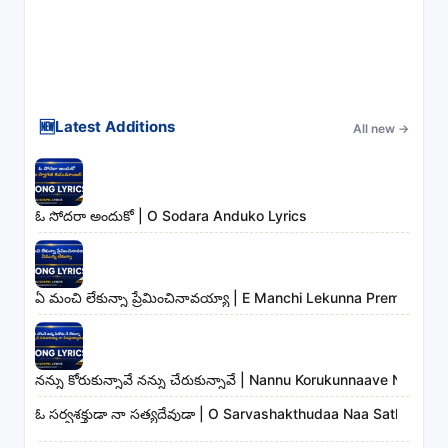
🆕
Latest Additions
All new
→
ఓ సోదరా అందుకో | O Sodara Anduko Lyrics
ఏ మంచి లేకున్నా ప్రేమించినావయ్యా | E Manchi Lekunna Preminchin
నన్ను కోరుకున్నావే నన్ను చేరుకున్నావే | Nannu Korukunnaave Nann
ఓ సర్వశక్తుడా నా సత్యదేవుడా | O Sarvashakthudaa Naa Sathyadev