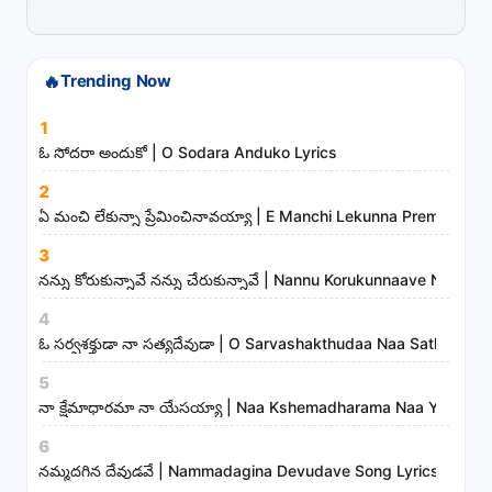
i
s
t
🔥
Trending Now
s
1
a
ఓ సోదరా అందుకో | O Sodara Anduko Lyrics
n
d
2
ఏ మంచి లేకున్నా ప్రేమించినావయ్యా | E Manchi Lekunna Preminchin
m
i
3
n
నన్ను కోరుకున్నావే నన్ను చేరుకున్నావే | Nannu Korukunnaave Nann
i
4
s
ఓ సర్వశక్తుడా నా సత్యదేవుడా | O Sarvashakthudaa Naa Sathyadev
t
5
r
నా క్షేమాధారమా నా యేసయ్యా | Naa Kshemadharama Naa Yesayya
i
6
e
నమ్మదగిన దేవుడవే | Nammadagina Devudave Song Lyrics
s