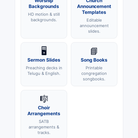
Worship
Church
Backgrounds
Announcement
Templates
HD motion & still
backgrounds.
Editable
announcement
slides.
🖥️
📘
Sermon Slides
Song Books
Preaching decks in
Printable
Telugu & English.
congregation
songbooks.
🎼
Choir
Arrangements
SATB
arrangements &
tracks.