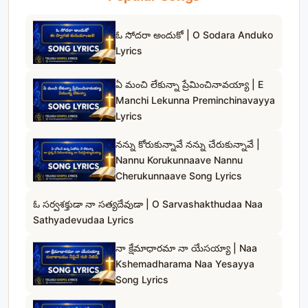
ఓ సోదరా అందుకో | O Sodara Anduko
Lyrics
ఏ మంచి లేకున్నా ప్రేమించినావయ్యా | E
Manchi Lekunna Preminchinavayya
Lyrics
నన్ను కోరుకున్నావే నన్ను చేరుకున్నావే |
Nannu Korukunnaave Nannu
Cherukunnaave Song Lyrics
ఓ సర్వశక్తుడా నా సత్యదేవుడా | O Sarvashakthudaa Naa
Sathyadevudaa Lyrics
నా క్షేమాధారమా నా యేసయ్యా | Naa
Kshemadharama Naa Yesayya
Song Lyrics