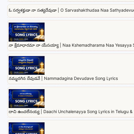
ఓ సర్వశక్తుడా నా సత్యదేవుడా | O Sarvashakthudaa Naa Sathyadevu
నా క్షేమాధారమా నా యేసయ్యా | Naa Kshemadharama Naa Yesayya 
నమ్మదగిన దేవుడవే | Nammadagina Devudave Song Lyrics
దాచి ఉంచలేనయ్య | Daachi Unchalenayya Song Lyrics in Telugu & 