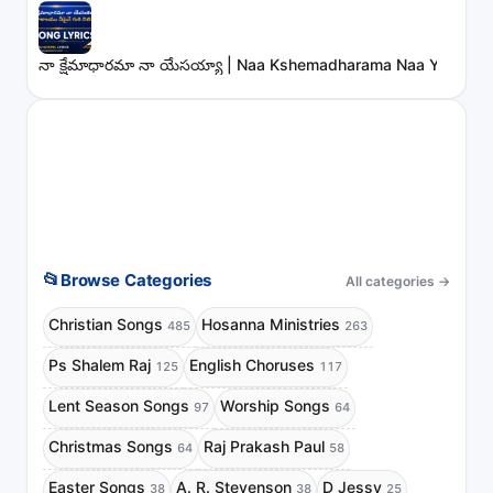
నా క్షేమాధారమా నా యేసయ్యా | Naa Kshemadharama Naa Yesayya
📂
Browse Categories
All categories
→
Christian Songs
Hosanna Ministries
485
263
Ps Shalem Raj
English Choruses
125
117
Lent Season Songs
Worship Songs
97
64
Christmas Songs
Raj Prakash Paul
64
58
Easter Songs
A. R. Stevenson
D Jessy
38
38
25