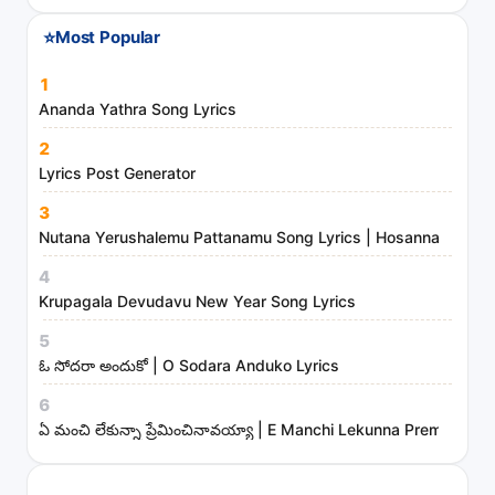
⭐
Most Popular
1
Ananda Yathra Song Lyrics
2
Lyrics Post Generator
3
Nutana Yerushalemu Pattanamu Song Lyrics | Hosanna Ministr
4
Krupagala Devudavu New Year Song Lyrics
5
ఓ సోదరా అందుకో | O Sodara Anduko Lyrics
6
ఏ మంచి లేకున్నా ప్రేమించినావయ్యా | E Manchi Lekunna Preminchin