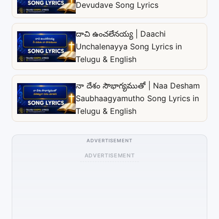
Devudave Song Lyrics
దాచి ఉంచలేనయ్య | Daachi
Unchalenayya Song Lyrics in
Telugu & English
నా దేశం సౌభాగ్యముతో | Naa Desham
Saubhaagyamutho Song Lyrics in
Telugu & English
ADVERTISEMENT
ADVERTISEMENT