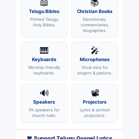
📖
📚
Telugu Bibles
Christian Books
Printed Telugu
Devotionals,
Holy Bibles.
commentaries,
biographies.
🎹
🎤
Keyboards
Microphones
Worship-friendly
Vocal mics for
keyboards.
singers & pastors.
🔊
📽️
Speakers
Projectors
PA speakers for
Lyrics & sermon
church halls.
projectors.