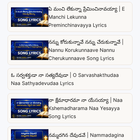
ఏ మంచి లేకున్నా ప్రేమించినావయ్యా | E
Manchi Lekunna
Preminchinavayya Lyrics
నన్ను కోరుకున్నావే నన్ను చేరుకున్నావే |
Nannu Korukunnaave Nannu
Cherukunnaave Song Lyrics
ఓ సర్వశక్తుడా నా సత్యదేవుడా | O Sarvashakthudaa
Naa Sathyadevudaa Lyrics
నా క్షేమాధారమా నా యేసయ్యా | Naa
Kshemadharama Naa Yesayya
Song Lyrics
నమ్మదగిన దేవుడవే | Nammadagina