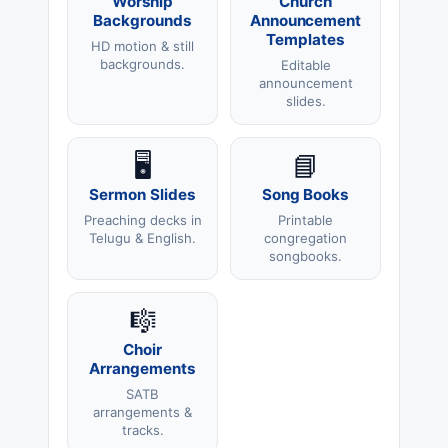
Worship
Church
Backgrounds
Announcement
Templates
HD motion & still
backgrounds.
Editable
announcement
slides.
🖥️
📘
Sermon Slides
Song Books
Preaching decks in
Printable
Telugu & English.
congregation
songbooks.
🎼
Choir
Arrangements
SATB
arrangements &
tracks.