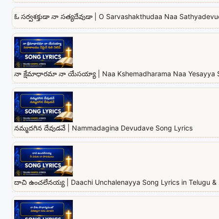
ఓ సర్వశక్తుడా నా సత్యదేవుడా | O Sarvashakthudaa Naa Sathyadevu
నా క్షేమాధారమా నా యేసయ్యా | Naa Kshemadharama Naa Yesayya 
నమ్మదగిన దేవుడవే | Nammadagina Devudave Song Lyrics
దాచి ఉంచలేనయ్య | Daachi Unchalenayya Song Lyrics in Telugu & 