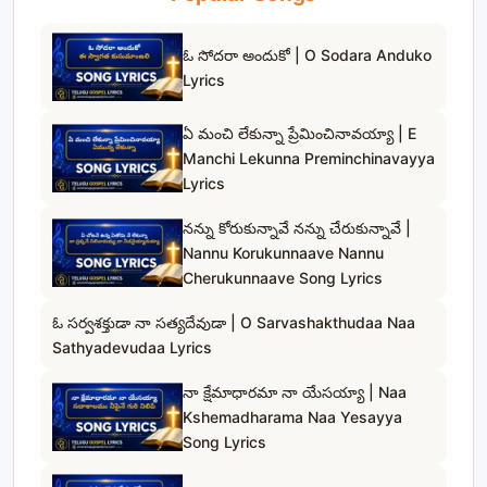
ఓ సోదరా అందుకో | O Sodara Anduko
Lyrics
ఏ మంచి లేకున్నా ప్రేమించినావయ్యా | E
Manchi Lekunna Preminchinavayya
Lyrics
నన్ను కోరుకున్నావే నన్ను చేరుకున్నావే |
Nannu Korukunnaave Nannu
Cherukunnaave Song Lyrics
ఓ సర్వశక్తుడా నా సత్యదేవుడా | O Sarvashakthudaa Naa
Sathyadevudaa Lyrics
నా క్షేమాధారమా నా యేసయ్యా | Naa
Kshemadharama Naa Yesayya
Song Lyrics