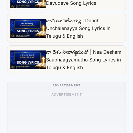
Devudave Song Lyrics
దాచి ఉంచలేనయ్య | Daachi
Unchalenayya Song Lyrics in
Telugu & English
నా దేశం సౌభాగ్యముతో | Naa Desham
Saubhaagyamutho Song Lyrics in
Telugu & English
ADVERTISEMENT
ADVERTISEMENT