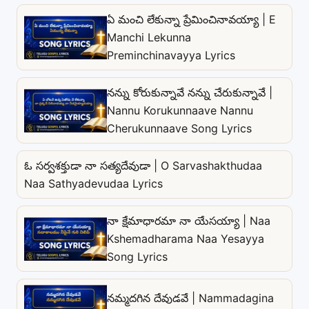
ఏ మంచి లేకున్నా ప్రేమించినావయ్యా | E
Manchi Lekunna
Preminchinavayya Lyrics
నన్ను కోరుకున్నావే నన్ను చేరుకున్నావే |
Nannu Korukunnaave Nannu
Cherukunnaave Song Lyrics
ఓ సర్వశక్తుడా నా సత్యదేవుడా | O Sarvashakthudaa
Naa Sathyadevudaa Lyrics
నా క్షేమాధారమా నా యేసయ్యా | Naa
Kshemadharama Naa Yesayya
Song Lyrics
నమ్మదగిన దేవుడవే | Nammadagina