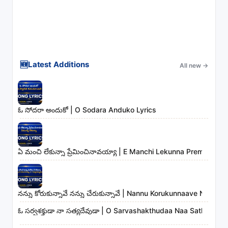
🆕
Latest Additions
All new
→
ఓ సోదరా అందుకో | O Sodara Anduko Lyrics
ఏ మంచి లేకున్నా ప్రేమించినావయ్యా | E Manchi Lekunna Preminchin
నన్ను కోరుకున్నావే నన్ను చేరుకున్నావే | Nannu Korukunnaave Nann
ఓ సర్వశక్తుడా నా సత్యదేవుడా | O Sarvashakthudaa Naa Sathyadev