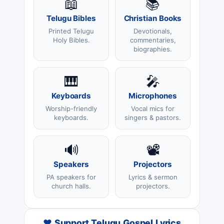
📖
📚
Telugu Bibles
Christian Books
Printed Telugu
Devotionals,
Holy Bibles.
commentaries,
biographies.
🎹
🎤
Keyboards
Microphones
Worship-friendly
Vocal mics for
keyboards.
singers & pastors.
🔊
📽️
Speakers
Projectors
PA speakers for
Lyrics & sermon
church halls.
projectors.