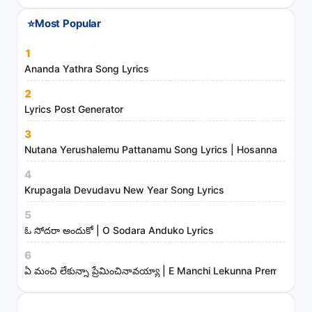
⭐
Most Popular
1
Ananda Yathra Song Lyrics
2
Lyrics Post Generator
3
Nutana Yerushalemu Pattanamu Song Lyrics | Hosanna Ministr
4
Krupagala Devudavu New Year Song Lyrics
5
ఓ సోదరా అందుకో | O Sodara Anduko Lyrics
6
ఏ మంచి లేకున్నా ప్రేమించినావయ్యా | E Manchi Lekunna Preminchin