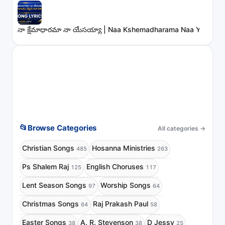
నా క్షేమాధారమా నా యేసయ్యా | Naa Kshemadharama Naa Yesayya
📂
Browse Categories
All categories
→
Christian Songs
Hosanna Ministries
485
263
Ps Shalem Raj
English Choruses
125
117
Lent Season Songs
Worship Songs
97
64
Christmas Songs
Raj Prakash Paul
64
58
Easter Songs
A. R. Stevenson
D Jessy
38
38
25