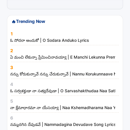
i
s
t
🔥
Trending Now
s
1
a
ఓ సోదరా అందుకో | O Sodara Anduko Lyrics
n
d
2
ఏ మంచి లేకున్నా ప్రేమించినావయ్యా | E Manchi Lekunna Preminchin
m
i
3
n
నన్ను కోరుకున్నావే నన్ను చేరుకున్నావే | Nannu Korukunnaave Nann
i
4
s
ఓ సర్వశక్తుడా నా సత్యదేవుడా | O Sarvashakthudaa Naa Sathyadev
t
5
r
నా క్షేమాధారమా నా యేసయ్యా | Naa Kshemadharama Naa Yesayya
i
6
e
నమ్మదగిన దేవుడవే | Nammadagina Devudave Song Lyrics
s