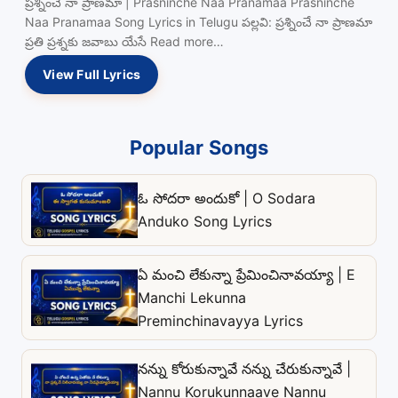
ప్రశ్నించే నా ప్రాణమా | Prasninche Naa Pranamaa Prasninche
Naa Pranamaa Song Lyrics in Telugu పల్లవి: ప్రశ్నించే నా ప్రాణమా
ప్రతి ప్రశ్నకు జవాబు యేసే Read more…
View Full Lyrics
Popular Songs
ఓ సోదరా అందుకో | O Sodara
Anduko Song Lyrics
ఏ మంచి లేకున్నా ప్రేమించినావయ్యా | E
Manchi Lekunna
Preminchinavayya Lyrics
నన్ను కోరుకున్నావే నన్ను చేరుకున్నావే |
Nannu Korukunnaave Nannu