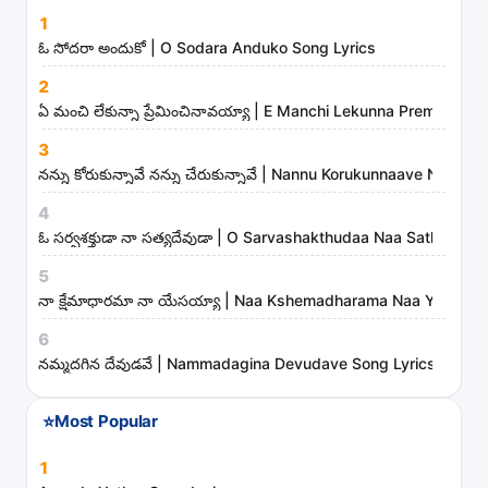
s
1
o
ఓ సోదరా అందుకో | O Sodara Anduko Song Lyrics
n
2
g
ఏ మంచి లేకున్నా ప్రేమించినావయ్యా | E Manchi Lekunna Preminchin
s
3
,
నన్ను కోరుకున్నావే నన్ను చేరుకున్నావే | Nannu Korukunnaave Nann
a
r
4
t
ఓ సర్వశక్తుడా నా సత్యదేవుడా | O Sarvashakthudaa Naa Sathyade
i
5
s
నా క్షేమాధారమా నా యేసయ్యా | Naa Kshemadharama Naa Yesayya
t
6
s
నమ్మదగిన దేవుడవే | Nammadagina Devudave Song Lyrics
a
n
⭐
Most Popular
d
m
1