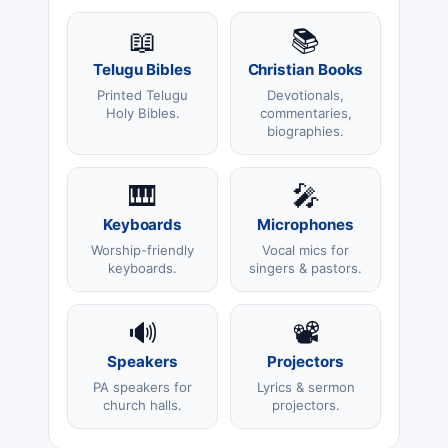
📖
📚
Telugu Bibles
Christian Books
Printed Telugu
Devotionals,
Holy Bibles.
commentaries,
biographies.
🎹
🎤
Keyboards
Microphones
Worship-friendly
Vocal mics for
keyboards.
singers & pastors.
🔊
📽️
Speakers
Projectors
PA speakers for
Lyrics & sermon
church halls.
projectors.