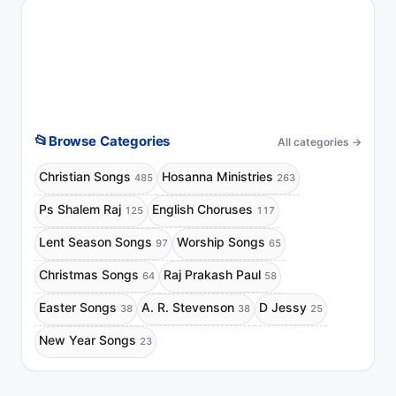
📂
Browse Categories
All categories
→
Christian Songs
Hosanna Ministries
485
263
Ps Shalem Raj
English Choruses
125
117
Lent Season Songs
Worship Songs
97
65
Christmas Songs
Raj Prakash Paul
64
58
Easter Songs
A. R. Stevenson
D Jessy
38
38
25
New Year Songs
23