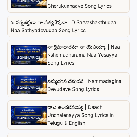
Cherukunnaave Song Lyrics
ఓ సర్వశక్తుడా నా సత్యదేవుడా | O Sarvashakthudaa
Naa Sathyadevudaa Song Lyrics
నా క్షేమాధారమా నా యేసయ్యా | Naa
Kshemadharama Naa Yesayya
Song Lyrics
నమ్మదగిన దేవుడవే | Nammadagina
Devudave Song Lyrics
దాచి ఉంచలేనయ్య | Daachi
Unchalenayya Song Lyrics in
Telugu & English