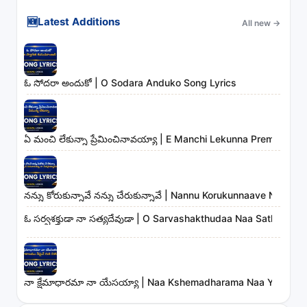
🆕
Latest Additions
All new
→
ఓ సోదరా అందుకో | O Sodara Anduko Song Lyrics
ఏ మంచి లేకున్నా ప్రేమించినావయ్యా | E Manchi Lekunna Preminchin
నన్ను కోరుకున్నావే నన్ను చేరుకున్నావే | Nannu Korukunnaave Nann
ఓ సర్వశక్తుడా నా సత్యదేవుడా | O Sarvashakthudaa Naa Sathyade
నా క్షేమాధారమా నా యేసయ్యా | Naa Kshemadharama Naa Yesayya