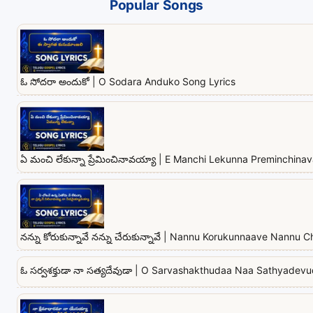
Popular Songs
ఓ సోదరా అందుకో | O Sodara Anduko Song Lyrics
ఏ మంచి లేకున్నా ప్రేమించినావయ్యా | E Manchi Lekunna Preminchina
నన్ను కోరుకున్నావే నన్ను చేరుకున్నావే | Nannu Korukunnaave Nannu
ఓ సర్వశక్తుడా నా సత్యదేవుడా | O Sarvashakthudaa Naa Sathyadev