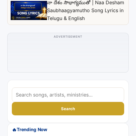
నా దేశం సౌభాగ్యముతో | Naa Desham
Saubhaagyamutho Song Lyrics in
Telugu & English
ADVERTISEMENT
S
e
a
Search
r
c
🔥
Trending Now
h