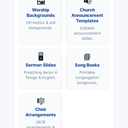
🖼️
📢
Worship
Church
Backgrounds
Announcement
Templates
HD motion & still
backgrounds.
Editable
announcement
slides.
🖥️
📘
Sermon Slides
Song Books
Preaching decks in
Printable
Telugu & English.
congregation
songbooks.
🎼
Choir
Arrangements
SATB
arrangements &