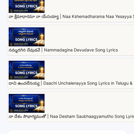
నా క్షేమాధారమా నా యేసయ్యా | Naa Kshemadharama Naa Yesayya 
నమ్మదగిన దేవుడవే | Nammadagina Devudave Song Lyrics
దాచి ఉంచలేనయ్య | Daachi Unchalenayya Song Lyrics in Telugu & 
నా దేశం సౌభాగ్యముతో | Naa Desham Saubhaagyamutho Song Lyrics