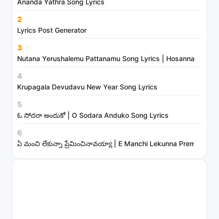
i
Ananda Yathra Song Lyrics
n
2
i
Lyrics Post Generator
s
3
t
Nutana Yerushalemu Pattanamu Song Lyrics | Hosanna Ministr
r
4
i
Krupagala Devudavu New Year Song Lyrics
e
s
5
ఓ సోదరా అందుకో | O Sodara Anduko Song Lyrics
6
ఏ మంచి లేకున్నా ప్రేమించినావయ్యా | E Manchi Lekunna Preminchin