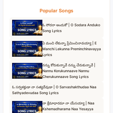
Popular Songs
ఓ సోదరా అందుకో | O Sodara Anduko
Song Lyrics
ఏ మంచి లేకున్నా ప్రేమించినావయ్యా | E
Manchi Lekunna Preminchinavayya
Lyrics
నన్ను కోరుకున్నావే నన్ను చేరుకున్నావే |
Nannu Korukunnaave Nannu
Cherukunnaave Song Lyrics
ఓ సర్వశక్తుడా నా సత్యదేవుడా | O Sarvashakthudaa Naa
Sathyadevudaa Song Lyrics
నా క్షేమాధారమా నా యేసయ్యా | Naa
Kshemadharama Naa Yesayya