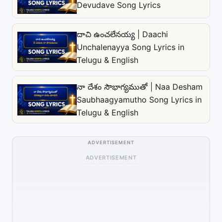
Devudave Song Lyrics
దాచి ఉంచలేనయ్య | Daachi
Unchalenayya Song Lyrics in
Telugu & English
నా దేశం సౌభాగ్యముతో | Naa Desham
Saubhaagyamutho Song Lyrics in
Telugu & English
ADVERTISEMENT
ADVERTISEMENT