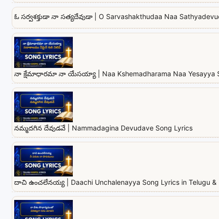
ఓ సర్వశక్తుడా నా సత్యదేవుడా | O Sarvashakthudaa Naa Sathyadevu
నా క్షేమాధారమా నా యేసయ్యా | Naa Kshemadharama Naa Yesayya 
నమ్మదగిన దేవుడవే | Nammadagina Devudave Song Lyrics
దాచి ఉంచలేనయ్య | Daachi Unchalenayya Song Lyrics in Telugu & 