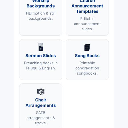
Worship
Church
Backgrounds
Announcement
Templates
HD motion & still
backgrounds.
Editable
announcement
slides.
🖥️
📘
Sermon Slides
Song Books
Preaching decks in
Printable
Telugu & English.
congregation
songbooks.
🎼
Choir
Arrangements
SATB
arrangements &
tracks.