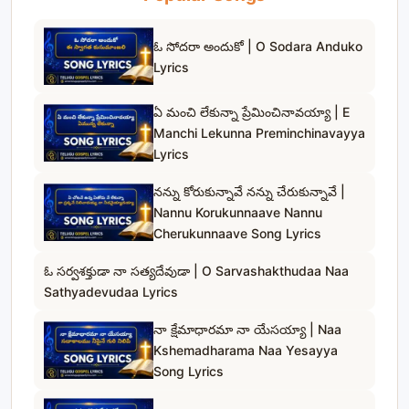
ఓ సోదరా అందుకో | O Sodara Anduko
Lyrics
ఏ మంచి లేకున్నా ప్రేమించినావయ్యా | E
Manchi Lekunna Preminchinavayya
Lyrics
నన్ను కోరుకున్నావే నన్ను చేరుకున్నావే |
Nannu Korukunnaave Nannu
Cherukunnaave Song Lyrics
ఓ సర్వశక్తుడా నా సత్యదేవుడా | O Sarvashakthudaa Naa
Sathyadevudaa Lyrics
నా క్షేమాధారమా నా యేసయ్యా | Naa
Kshemadharama Naa Yesayya
Song Lyrics