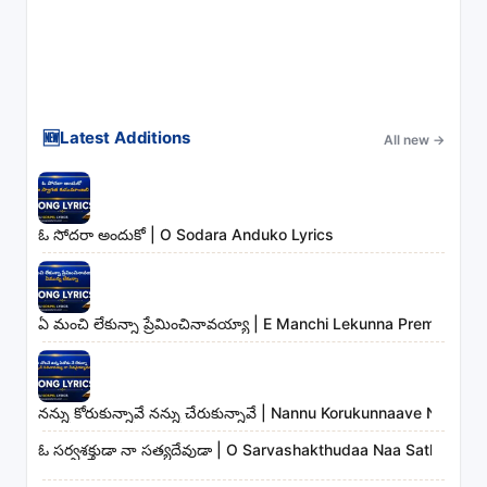
🆕
Latest Additions
All new
→
ఓ సోదరా అందుకో | O Sodara Anduko Lyrics
ఏ మంచి లేకున్నా ప్రేమించినావయ్యా | E Manchi Lekunna Preminchin
నన్ను కోరుకున్నావే నన్ను చేరుకున్నావే | Nannu Korukunnaave Nann
ఓ సర్వశక్తుడా నా సత్యదేవుడా | O Sarvashakthudaa Naa Sathyadev