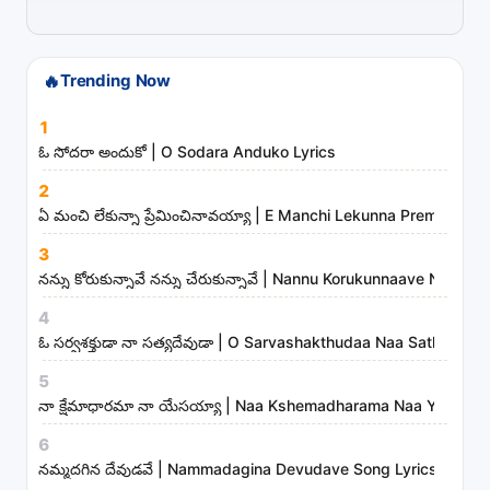
i
s
t
🔥
Trending Now
s
1
a
ఓ సోదరా అందుకో | O Sodara Anduko Lyrics
n
d
2
ఏ మంచి లేకున్నా ప్రేమించినావయ్యా | E Manchi Lekunna Preminchin
m
i
3
n
నన్ను కోరుకున్నావే నన్ను చేరుకున్నావే | Nannu Korukunnaave Nann
i
4
s
ఓ సర్వశక్తుడా నా సత్యదేవుడా | O Sarvashakthudaa Naa Sathyadev
t
5
r
నా క్షేమాధారమా నా యేసయ్యా | Naa Kshemadharama Naa Yesayya
i
6
e
నమ్మదగిన దేవుడవే | Nammadagina Devudave Song Lyrics
s