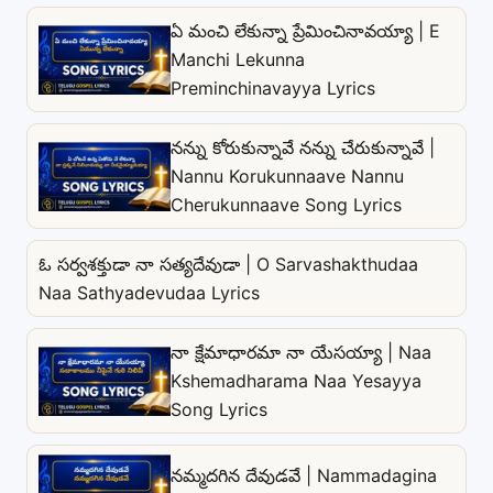
ఏ మంచి లేకున్నా ప్రేమించినావయ్యా | E
Manchi Lekunna
Preminchinavayya Lyrics
నన్ను కోరుకున్నావే నన్ను చేరుకున్నావే |
Nannu Korukunnaave Nannu
Cherukunnaave Song Lyrics
ఓ సర్వశక్తుడా నా సత్యదేవుడా | O Sarvashakthudaa
Naa Sathyadevudaa Lyrics
నా క్షేమాధారమా నా యేసయ్యా | Naa
Kshemadharama Naa Yesayya
Song Lyrics
నమ్మదగిన దేవుడవే | Nammadagina