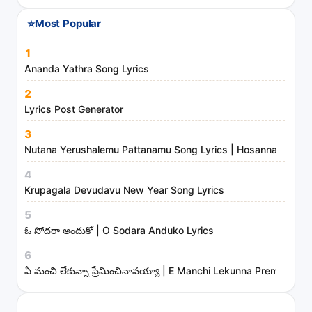
⭐
Most Popular
1
Ananda Yathra Song Lyrics
2
Lyrics Post Generator
3
Nutana Yerushalemu Pattanamu Song Lyrics | Hosanna Ministr
4
Krupagala Devudavu New Year Song Lyrics
5
ఓ సోదరా అందుకో | O Sodara Anduko Lyrics
6
ఏ మంచి లేకున్నా ప్రేమించినావయ్యా | E Manchi Lekunna Preminchin