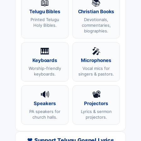
📖
📚
Telugu Bibles
Christian Books
Printed Telugu
Devotionals,
Holy Bibles.
commentaries,
biographies.
🎹
🎤
Keyboards
Microphones
Worship-friendly
Vocal mics for
keyboards.
singers & pastors.
🔊
📽️
Speakers
Projectors
PA speakers for
Lyrics & sermon
church halls.
projectors.