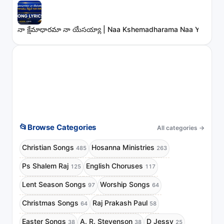
నా క్షేమాధారమా నా యేసయ్యా | Naa Kshemadharama Naa Yesayya
📂
Browse Categories
All categories
→
Christian Songs
Hosanna Ministries
485
263
Ps Shalem Raj
English Choruses
125
117
Lent Season Songs
Worship Songs
97
64
Christmas Songs
Raj Prakash Paul
64
58
Easter Songs
A. R. Stevenson
D Jessy
38
38
25