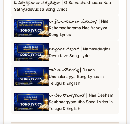
ఓ సర్వశక్తుడా నా సత్యదేవుడా | O Sarvashakthudaa Naa
Sathyadevudaa Song Lyrics
నా క్షేమాధారమా నా యేసయ్యా | Naa
Kshemadharama Naa Yesayya
Song Lyrics
నమ్మదగిన దేవుడవే | Nammadagina
Devudave Song Lyrics
దాచి ఉంచలేనయ్య | Daachi
Unchalenayya Song Lyrics in
Telugu & English
నా దేశం సౌభాగ్యముతో | Naa Desham
Saubhaagyamutho Song Lyrics in
Telugu & English