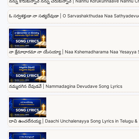
నన్ను కోరుకున్నావే నన్ను చేరుకున్నావే | Nannu Korukunnaave Nannu
ఓ సర్వశక్తుడా నా సత్యదేవుడా | O Sarvashakthudaa Naa Sathyadev
నా క్షేమాధారమా నా యేసయ్యా | Naa Kshemadharama Naa Yesayya 
నమ్మదగిన దేవుడవే | Nammadagina Devudave Song Lyrics
దాచి ఉంచలేనయ్య | Daachi Unchalenayya Song Lyrics in Telugu & 