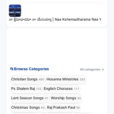
నా క్షేమాధారమా నా యేసయ్యా | Naa Kshemadharama Naa Yesayya
📂
Browse Categories
All categories
→
Christian Songs
Hosanna Ministries
485
263
Ps Shalem Raj
English Choruses
125
117
Lent Season Songs
Worship Songs
97
65
Christmas Songs
Raj Prakash Paul
64
58