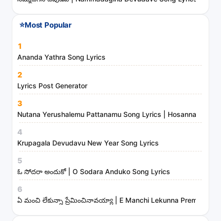
a
n
⭐
Most Popular
d
m
1
i
Ananda Yathra Song Lyrics
n
2
i
Lyrics Post Generator
s
3
t
Nutana Yerushalemu Pattanamu Song Lyrics | Hosanna Ministr
r
4
i
Krupagala Devudavu New Year Song Lyrics
e
s
5
ఓ సోదరా అందుకో | O Sodara Anduko Song Lyrics
6
ఏ మంచి లేకున్నా ప్రేమించినావయ్యా | E Manchi Lekunna Preminchin