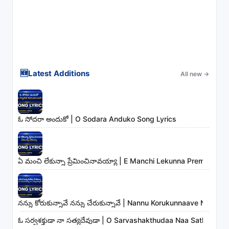
🆕
Latest Additions
All new
→
ఓ సోదరా అందుకో | O Sodara Anduko Song Lyrics
ఏ మంచి లేకున్నా ప్రేమించినావయ్యా | E Manchi Lekunna Preminchin
నన్ను కోరుకున్నావే నన్ను చేరుకున్నావే | Nannu Korukunnaave Nann
ఓ సర్వశక్తుడా నా సత్యదేవుడా | O Sarvashakthudaa Naa Sathyade