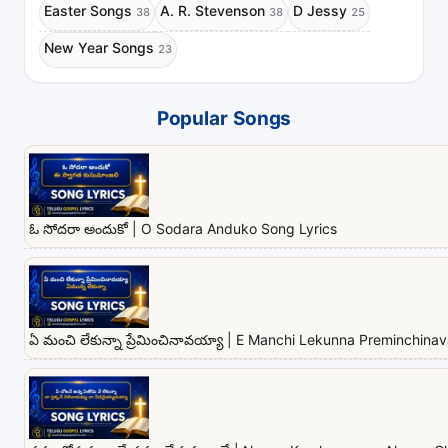
Easter Songs
A. R. Stevenson
D Jessy
38
38
25
New Year Songs
23
Popular Songs
ఓ సోదరా అందుకో | O Sodara Anduko Song Lyrics
ఏ మంచి లేకున్నా ప్రేమించినావయ్యా | E Manchi Lekunna Preminchina