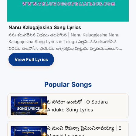
Nanu Kalugajesina Song Lyrics
నను కలుగజేసిన విధము తలపోసిన | Nanu Kalugajesina Nanu
Kalugajesina Song Lyrics in Telugu పల్లవి: నను కలుగజేసిన
విధము తలపోసిన భయము ఆశ్చర్యము పుట్టును హృదయమందున
Read more…
View Full Lyrics
Popular Songs
ఓ సోదరా అందుకో | O Sodara
Anduko Song Lyrics
ఏ మంచి లేకున్నా ప్రేమించినావయ్యా | E
Manchi Lekunna