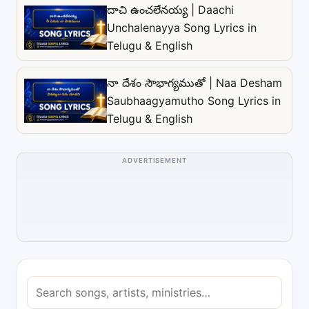
దాచి ఉంచలేనయ్య | Daachi
Unchalenayya Song Lyrics in
Telugu & English
నా దేశం సౌభాగ్యముతో | Naa Desham
Saubhaagyamutho Song Lyrics in
Telugu & English
ADVERTISEMENT
S
e