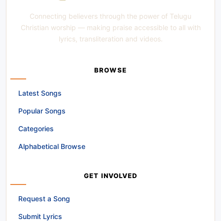
Connecting believers through the power of Telugu
Christian worship — making praise accessible to all with
lyrics, transliteration and videos.
BROWSE
Latest Songs
Popular Songs
Categories
Alphabetical Browse
GET INVOLVED
Request a Song
Submit Lyrics