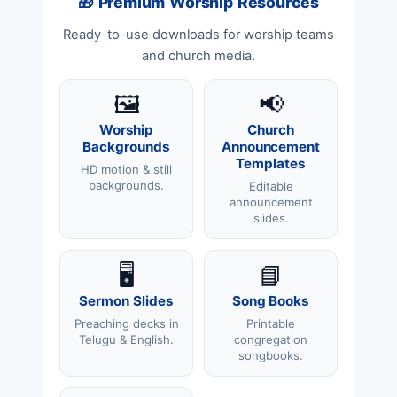
🎁 Premium Worship Resources
Ready-to-use downloads for worship teams
and church media.
🖼️
📢
Worship
Church
Backgrounds
Announcement
Templates
HD motion & still
backgrounds.
Editable
announcement
slides.
🖥️
📘
Sermon Slides
Song Books
Preaching decks in
Printable
Telugu & English.
congregation
songbooks.