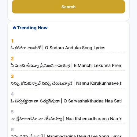
a
Search
r
c
🔥
Trending Now
h
s
1
o
ఓ సోదరా అందుకో | O Sodara Anduko Song Lyrics
n
2
g
ఏ మంచి లేకున్నా ప్రేమించినావయ్యా | E Manchi Lekunna Preminchin
s
3
,
నన్ను కోరుకున్నావే నన్ను చేరుకున్నావే | Nannu Korukunnaave Nann
a
r
4
t
ఓ సర్వశక్తుడా నా సత్యదేవుడా | O Sarvashakthudaa Naa Sathyade
i
5
s
నా క్షేమాధారమా నా యేసయ్యా | Naa Kshemadharama Naa Yesayya
t
6
s
నమ్మదగిన దేవుడవే | Nammadagina Devudave Song Lyrics