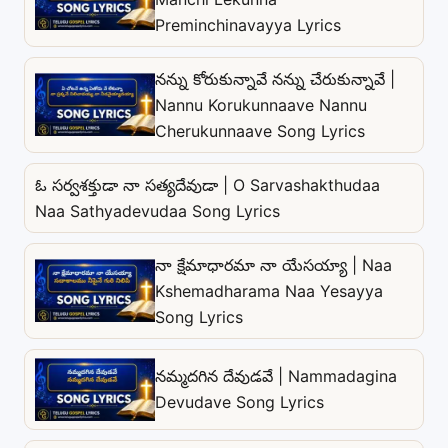
Preminchinavayya Lyrics
నన్ను కోరుకున్నావే నన్ను చేరుకున్నావే |
Nannu Korukunnaave Nannu
Cherukunnaave Song Lyrics
ఓ సర్వశక్తుడా నా సత్యదేవుడా | O Sarvashakthudaa
Naa Sathyadevudaa Song Lyrics
నా క్షేమాధారమా నా యేసయ్యా | Naa
Kshemadharama Naa Yesayya
Song Lyrics
నమ్మదగిన దేవుడవే | Nammadagina
Devudave Song Lyrics