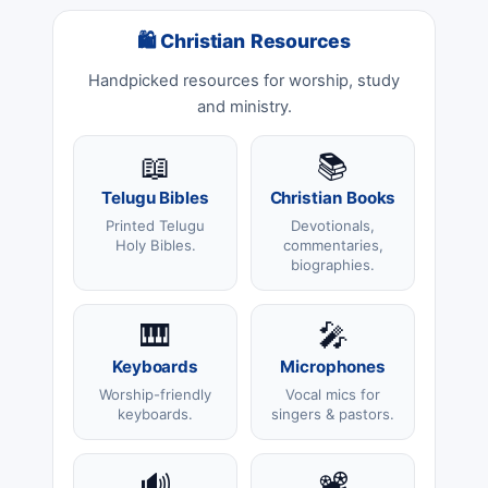
🛍 Christian Resources
Handpicked resources for worship, study
and ministry.
📖
📚
Telugu Bibles
Christian Books
Printed Telugu
Devotionals,
Holy Bibles.
commentaries,
biographies.
🎹
🎤
Keyboards
Microphones
Worship-friendly
Vocal mics for
keyboards.
singers & pastors.
🔊
📽️