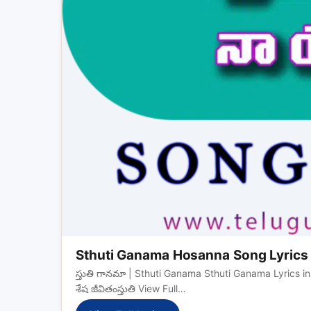
Sthuti Ganama Hosanna Song Lyrics
స్తుతి గానమా | Sthuti Ganama Sthuti Ganama Lyrics in 
శేష జీవితంస్తుతి View Full…