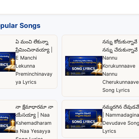
pular Songs
ఏ మంచి లేకున్నా
నన్ను కోరుకున్నావే
ప్రేమించినావయ్యా |
నన్ను చేరుకున్నావే 
E Manchi
Nannu
Lekunna
Korukunnaave
Preminchinavay
Nannu
ya Lyrics
Cherukunnaave
Song Lyrics
నా క్షేమాధారమా నా
నమ్మదగిన దేవుడవే
యేసయ్యా | Naa
| Nammadagin
Kshemadharam
Devudave Son
a Naa Yesayya
Lyrics
Song Lyrics