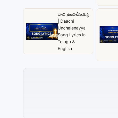
దాచి ఉంచలేనయ్య
| Daachi
Unchalenayya
Song Lyrics in
Telugu &
English