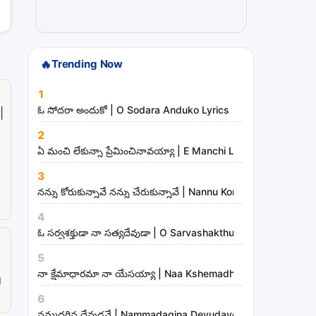
t
r
i
🔥
Trending Now
e
s
1
ఓ సోదరా అందుకో | O Sodara Anduko Lyrics
|
2
ఏ మంచి లేకున్నా ప్రేమించినావయ్యా | E Manchi Lekunna Preminc
3
నన్ను కోరుకున్నావే నన్ను చేరుకున్నావే | Nannu Korukunnaave N
4
ఓ సర్వశక్తుడా నా సత్యదేవుడా | O Sarvashakthudaa Naa Sathya
5
a
నా క్షేమాధారమా నా యేసయ్యా | Naa Kshemadharama Naa Yesay
g
6
నమ్మదగిన దేవుడవే | Nammadagina Devudave Song Lyrics