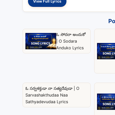
View Full Lyrics
Po
ఓ సోదరా అందుకో
| O Sodara
Anduko Lyrics
ఓ సర్వశక్తుడా నా సత్యదేవుడా | O
Sarvashakthudaa Naa
Sathyadevudaa Lyrics