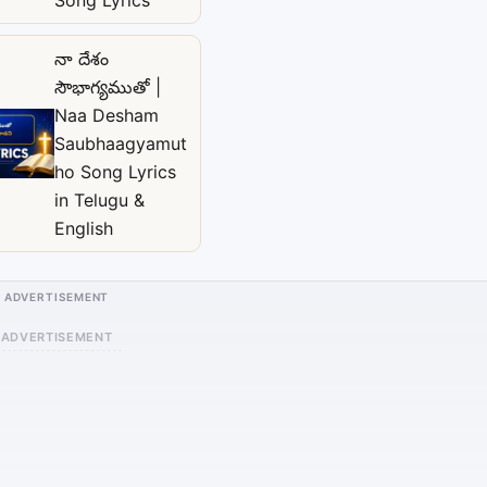
నా దేశం
సౌభాగ్యముతో |
Naa Desham
Saubhaagyamut
ho Song Lyrics
in Telugu &
English
ADVERTISEMENT
ADVERTISEMENT