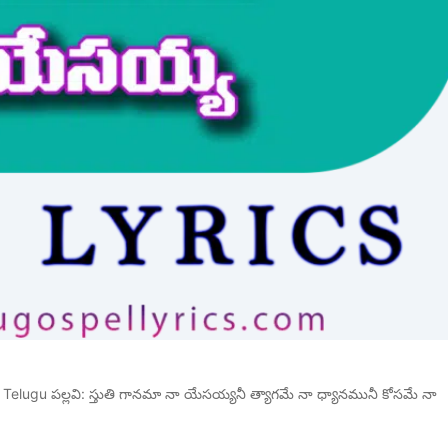
Telugu పల్లవి: స్తుతి గానమా నా యేసయ్యనీ త్యాగమే నా ధ్యానమునీ కోసమే నా