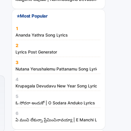
⭐
Most Popular
1
Ananda Yathra Song Lyrics
2
Lyrics Post Generator
3
Nutana Yerushalemu Pattanamu Song Lyrics | Hosanna Mini
4
Krupagala Devudavu New Year Song Lyrics
5
ఓ సోదరా అందుకో | O Sodara Anduko Lyrics
6
ఏ మంచి లేకున్నా ప్రేమించినావయ్యా | E Manchi Lekunna Preminc