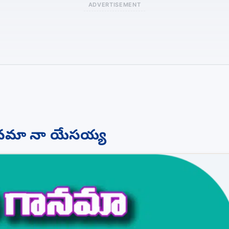
ADVERTISEMENT
గానమా నా యేసయ్య