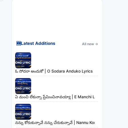
🆕
Latest Additions
All new
→
ఓ సోదరా అందుకో | O Sodara Anduko Lyrics
ఏ మంచి లేకున్నా ప్రేమించినావయ్యా | E Manchi Lekunna Preminc
నన్ను కోరుకున్నావే నన్ను చేరుకున్నావే | Nannu Korukunnaave N