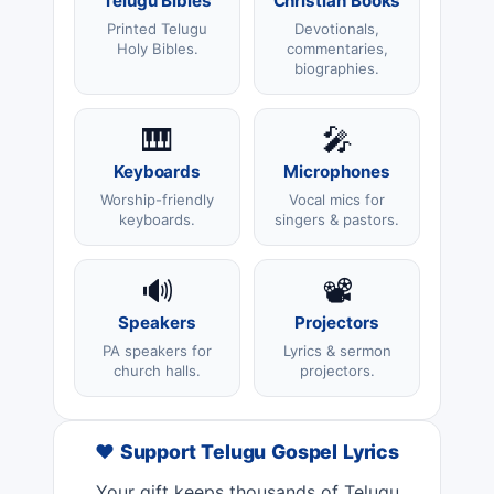
Telugu Bibles
Christian Books
Printed Telugu
Devotionals,
Holy Bibles.
commentaries,
biographies.
🎹
🎤
Keyboards
Microphones
Worship-friendly
Vocal mics for
keyboards.
singers & pastors.
🔊
📽️
Speakers
Projectors
PA speakers for
Lyrics & sermon
church halls.
projectors.
❤️ Support Telugu Gospel Lyrics
Your gift keeps thousands of Telugu