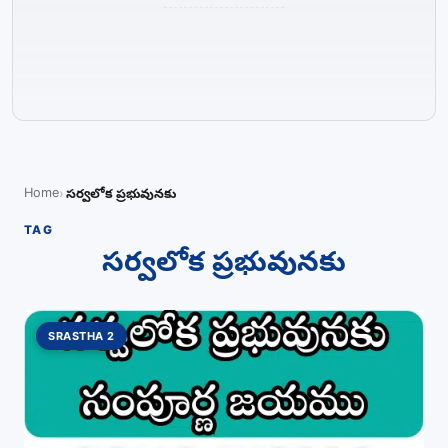
Home
సర్వలోక ప్రభువునకు
TAG
సర్వలోక ప్రభువునకు
SRASTHA 2