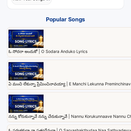
Popular Songs
ఓ సోదరా అందుకో | O Sodara Anduko Lyrics
ఏ మంచి లేకున్నా ప్రేమించినావయ్యా | E Manchi Lekunna Preminchina
నన్ను కోరుకున్నావే నన్ను చేరుకున్నావే | Nannu Korukunnaave Nannu
ఓ సర్వశక్తుడా నా సత్యదేవుడా | O Sarvashakthudaa Naa Sathyadevu