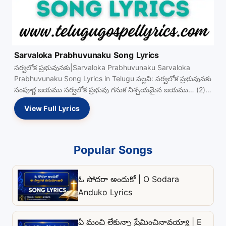
Sarvaloka Prabhuvunaku Song Lyrics
సర్వలోక ప్రభువునకు|Sarvaloka Prabhuvunaku Sarvaloka
Prabhuvunaku Song Lyrics in Telugu పల్లవి: సర్వలోక ప్రభువునకు
సంపూర్ణ జయము సర్వలోక ప్రభువు గనుక నిశ్చయమైన జయము… (2)
1. రాజ్యసువార్త View Full…
View Full Lyrics
Popular Songs
ఓ సోదరా అందుకో | O Sodara
Anduko Lyrics
ఏ మంచి లేకున్నా ప్రేమించినావయ్యా | E