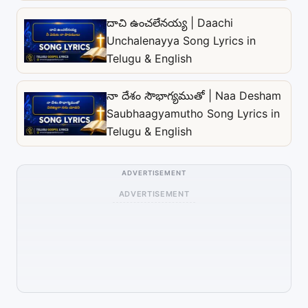
దాచి ఉంచలేనయ్య | Daachi
Unchalenayya Song Lyrics in
Telugu & English
నా దేశం సౌభాగ్యముతో | Naa Desham
Saubhaagyamutho Song Lyrics in
Telugu & English
ADVERTISEMENT
ADVERTISEMENT