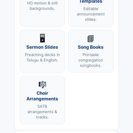
Templates
HD motion & still
backgrounds.
Editable
announcement
slides.
🖥️
📘
Sermon Slides
Song Books
Preaching decks in
Printable
Telugu & English.
congregation
songbooks.
🎼
Choir
Arrangements
SATB
arrangements &
tracks.