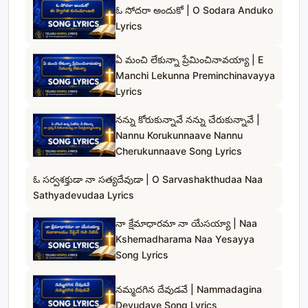
ఓ సోదరా అందుకో | O Sodara Anduko
Lyrics
ఏ మంచి లేకున్నా ప్రేమించినావయ్యా | E
Manchi Lekunna Preminchinavayya
Lyrics
నన్ను కోరుకున్నావే నన్ను చేరుకున్నావే |
Nannu Korukunnaave Nannu
Cherukunnaave Song Lyrics
ఓ సర్వశక్తుడా నా సత్యదేవుడా | O Sarvashakthudaa Naa
Sathyadevudaa Lyrics
నా క్షేమాధారమా నా యేసయ్యా | Naa
Kshemadharama Naa Yesayya
Song Lyrics
నమ్మదగిన దేవుడవే | Nammadagina
Devudave Song Lyrics