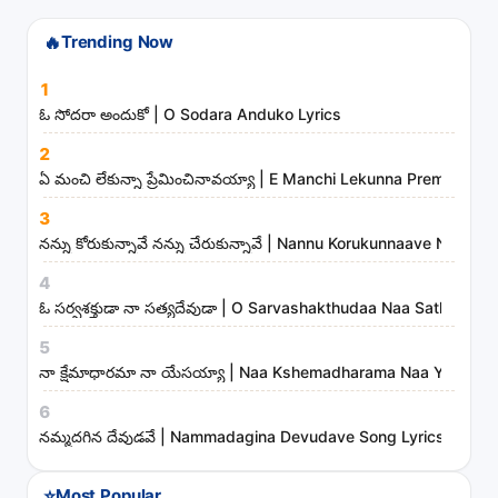
s
t
🔥
Trending Now
s
1
a
ఓ సోదరా అందుకో | O Sodara Anduko Lyrics
n
d
2
ఏ మంచి లేకున్నా ప్రేమించినావయ్యా | E Manchi Lekunna Preminchin
m
i
3
n
నన్ను కోరుకున్నావే నన్ను చేరుకున్నావే | Nannu Korukunnaave Nann
i
4
s
ఓ సర్వశక్తుడా నా సత్యదేవుడా | O Sarvashakthudaa Naa Sathyadev
t
5
r
నా క్షేమాధారమా నా యేసయ్యా | Naa Kshemadharama Naa Yesayya
i
6
e
నమ్మదగిన దేవుడవే | Nammadagina Devudave Song Lyrics
s