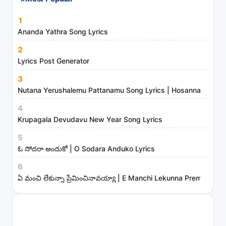
⭐
Most Popular
1
Ananda Yathra Song Lyrics
2
Lyrics Post Generator
3
Nutana Yerushalemu Pattanamu Song Lyrics | Hosanna Ministr
4
Krupagala Devudavu New Year Song Lyrics
5
ఓ సోదరా అందుకో | O Sodara Anduko Lyrics
6
ఏ మంచి లేకున్నా ప్రేమించినావయ్యా | E Manchi Lekunna Preminchin