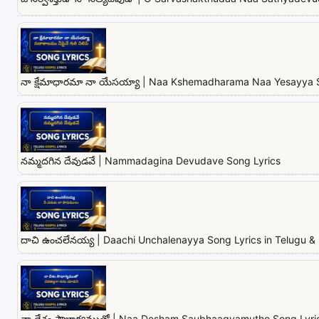
నా క్షేమాధారమా నా యేసయ్యా | Naa Kshemadharama Naa Yesayya 
నమ్మదగిన దేవుడవే | Nammadagina Devudave Song Lyrics
దాచి ఉంచలేనయ్య | Daachi Unchalenayya Song Lyrics in Telugu & 
నా దేశం సౌభాగ్యముతో | Naa Desham Saubhaagyamutho Song Lyrics