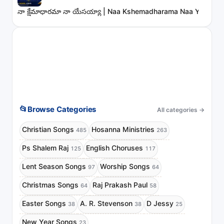
నా క్షేమాధారమా నా యేసయ్యా | Naa Kshemadharama Naa Yesayya
📂
Browse Categories
All categories
→
Christian Songs
Hosanna Ministries
485
263
Ps Shalem Raj
English Choruses
125
117
Lent Season Songs
Worship Songs
97
64
Christmas Songs
Raj Prakash Paul
64
58
Easter Songs
A. R. Stevenson
D Jessy
38
38
25
New Year Songs
23