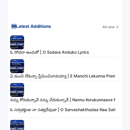
🆕
Latest Additions
All new
→
ఓ సోదరా అందుకో | O Sodara Anduko Lyrics
ఏ మంచి లేకున్నా ప్రేమించినావయ్యా | E Manchi Lekunna Preminchin
నన్ను కోరుకున్నావే నన్ను చేరుకున్నావే | Nannu Korukunnaave Nann
ఓ సర్వశక్తుడా నా సత్యదేవుడా | O Sarvashakthudaa Naa Sathyadev