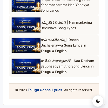
Kshemadharama Naa Yesayya
Song Lyrics
నమ్మదగిన దేవుడవే | Nammadagina
Devudave Song Lyrics
దాచి ఉంచలేనయ్య | Daachi
Unchalenayya Song Lyrics in
Telugu & English
నా దేశం సౌభాగ్యముతో | Naa Desham
Saubhaagyamutho Song Lyrics in
Telugu & English
Telugu Gospel Lyrics
© 2023
. All rights reserved.