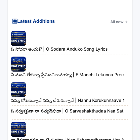
🆕
Latest Additions
All new
→
ఓ సోదరా అందుకో | O Sodara Anduko Song Lyrics
ఏ మంచి లేకున్నా ప్రేమించినావయ్యా | E Manchi Lekunna Preminchin
నన్ను కోరుకున్నావే నన్ను చేరుకున్నావే | Nannu Korukunnaave Nann
ఓ సర్వశక్తుడా నా సత్యదేవుడా | O Sarvashakthudaa Naa Sathyade
నా క్షేమాధారమా నా యేసయ్యా | Naa Kshemadharama Naa Yesayya