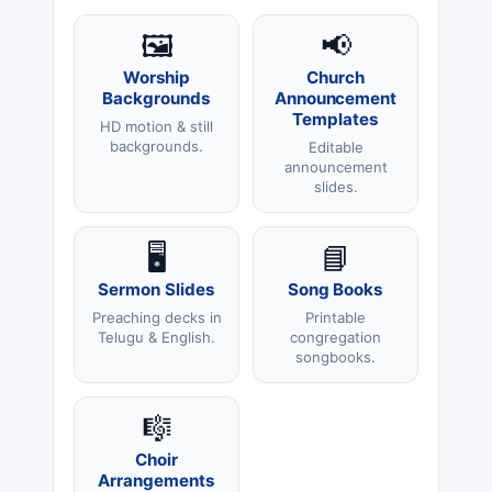
🖼️
📢
Worship
Church
Backgrounds
Announcement
Templates
HD motion & still
backgrounds.
Editable
announcement
slides.
🖥️
📘
Sermon Slides
Song Books
Preaching decks in
Printable
Telugu & English.
congregation
songbooks.
🎼
Choir
Arrangements