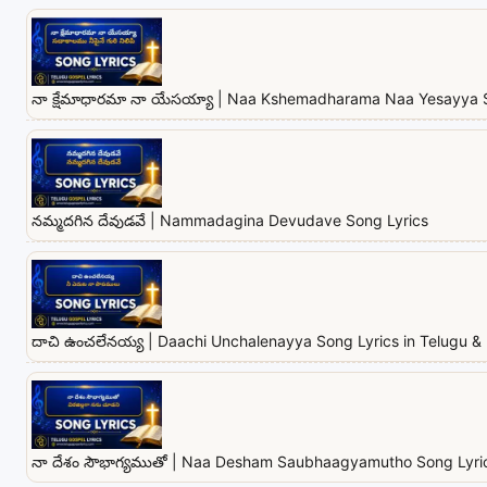
నా క్షేమాధారమా నా యేసయ్యా | Naa Kshemadharama Naa Yesayya 
నమ్మదగిన దేవుడవే | Nammadagina Devudave Song Lyrics
దాచి ఉంచలేనయ్య | Daachi Unchalenayya Song Lyrics in Telugu & 
నా దేశం సౌభాగ్యముతో | Naa Desham Saubhaagyamutho Song Lyrics