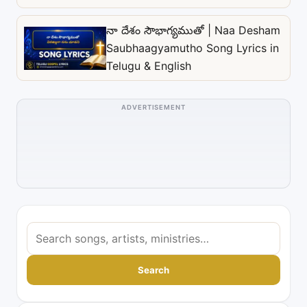
నా దేశం సౌభాగ్యముతో | Naa Desham
Saubhaagyamutho Song Lyrics in
Telugu & English
ADVERTISEMENT
S
e
a
Search
r
c