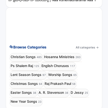
📂
Browse Categories
All categories
→
Christian Songs
Hosanna Ministries
485
263
Ps Shalem Raj
English Choruses
125
117
Lent Season Songs
Worship Songs
97
65
Christmas Songs
Raj Prakash Paul
64
58
Easter Songs
A. R. Stevenson
D Jessy
38
38
25
New Year Songs
23