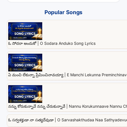
Popular Songs
ఓ సోదరా అందుకో | O Sodara Anduko Song Lyrics
ఏ మంచి లేకున్నా ప్రేమించినావయ్యా | E Manchi Lekunna Preminchina
నన్ను కోరుకున్నావే నన్ను చేరుకున్నావే | Nannu Korukunnaave Nannu
ఓ సర్వశక్తుడా నా సత్యదేవుడా | O Sarvashakthudaa Naa Sathyadev