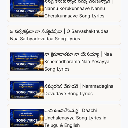
నన్ను కోరుకున్నావే నన్ను చేరుకున్నావే |
Nannu Korukunnaave Nannu
Cherukunnaave Song Lyrics
ఓ సర్వశక్తుడా నా సత్యదేవుడా | O Sarvashakthudaa
Naa Sathyadevudaa Song Lyrics
నా క్షేమాధారమా నా యేసయ్యా | Naa
Kshemadharama Naa Yesayya
Song Lyrics
నమ్మదగిన దేవుడవే | Nammadagina
Devudave Song Lyrics
దాచి ఉంచలేనయ్య | Daachi
Unchalenayya Song Lyrics in
Telugu & English