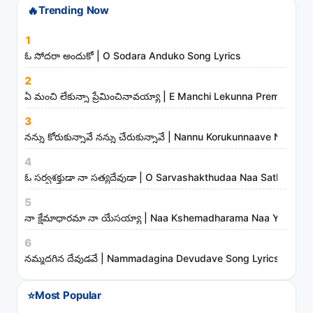
🔥
Trending Now
h
s
1
o
ఓ సోదరా అందుకో | O Sodara Anduko Song Lyrics
n
2
g
ఏ మంచి లేకున్నా ప్రేమించినావయ్యా | E Manchi Lekunna Preminchin
s
3
,
నన్ను కోరుకున్నావే నన్ను చేరుకున్నావే | Nannu Korukunnaave Nann
a
r
4
t
ఓ సర్వశక్తుడా నా సత్యదేవుడా | O Sarvashakthudaa Naa Sathyade
i
5
s
నా క్షేమాధారమా నా యేసయ్యా | Naa Kshemadharama Naa Yesayya
t
6
s
నమ్మదగిన దేవుడవే | Nammadagina Devudave Song Lyrics
a
n
⭐
Most Popular
d