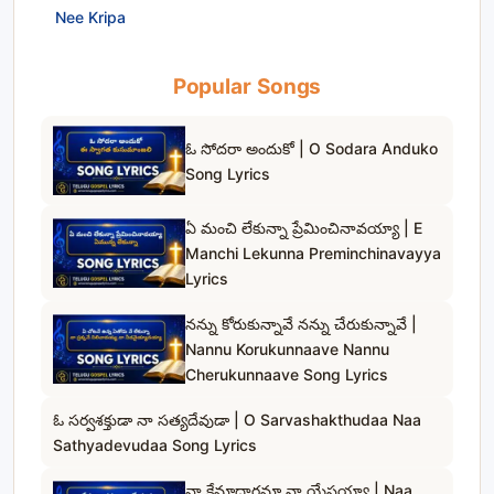
Nee Kripa
Popular Songs
ఓ సోదరా అందుకో | O Sodara Anduko
Song Lyrics
ఏ మంచి లేకున్నా ప్రేమించినావయ్యా | E
Manchi Lekunna Preminchinavayya
Lyrics
నన్ను కోరుకున్నావే నన్ను చేరుకున్నావే |
Nannu Korukunnaave Nannu
Cherukunnaave Song Lyrics
ఓ సర్వశక్తుడా నా సత్యదేవుడా | O Sarvashakthudaa Naa
Sathyadevudaa Song Lyrics
నా క్షేమాధారమా నా యేసయ్యా | Naa