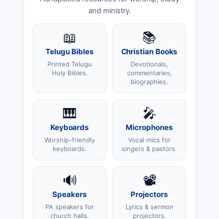
and ministry.
📖
📚
Telugu Bibles
Christian Books
Printed Telugu
Devotionals,
Holy Bibles.
commentaries,
biographies.
🎹
🎤
Keyboards
Microphones
Worship-friendly
Vocal mics for
keyboards.
singers & pastors.
🔊
📽️
Speakers
Projectors
PA speakers for
Lyrics & sermon
church halls.
projectors.