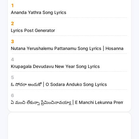
m
1
i
Ananda Yathra Song Lyrics
n
2
i
Lyrics Post Generator
s
3
t
Nutana Yerushalemu Pattanamu Song Lyrics | Hosanna Ministr
r
4
i
Krupagala Devudavu New Year Song Lyrics
e
s
5
ఓ సోదరా అందుకో | O Sodara Anduko Song Lyrics
6
ఏ మంచి లేకున్నా ప్రేమించినావయ్యా | E Manchi Lekunna Preminchin