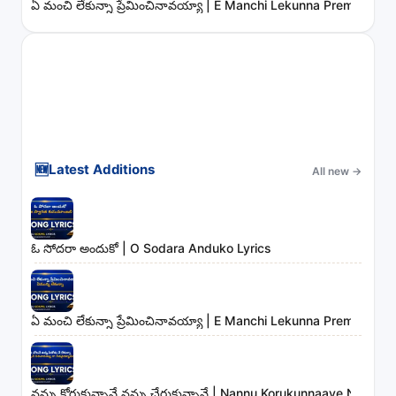
ఏ మంచి లేకున్నా ప్రేమించినావయ్యా | E Manchi Lekunna Preminchin
🆕
Latest Additions
All new
→
ఓ సోదరా అందుకో | O Sodara Anduko Lyrics
ఏ మంచి లేకున్నా ప్రేమించినావయ్యా | E Manchi Lekunna Preminchin
నన్ను కోరుకున్నావే నన్ను చేరుకున్నావే | Nannu Korukunnaave Nann