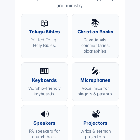
and ministry.
📖
📚
Telugu Bibles
Christian Books
Printed Telugu
Devotionals,
Holy Bibles.
commentaries,
biographies.
🎹
🎤
Keyboards
Microphones
Worship-friendly
Vocal mics for
keyboards.
singers & pastors.
🔊
📽️
Speakers
Projectors
PA speakers for
Lyrics & sermon
church halls.
projectors.