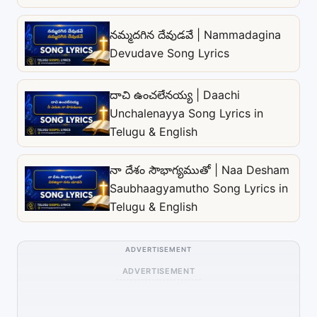
నమ్మదగిన దేవుడవే | Nammadagina
Devudave Song Lyrics
దాచి ఉంచలేనయ్య | Daachi
Unchalenayya Song Lyrics in
Telugu & English
నా దేశం సౌభాగ్యముతో | Naa Desham
Saubhaagyamutho Song Lyrics in
Telugu & English
ADVERTISEMENT
ADVERTISEMENT