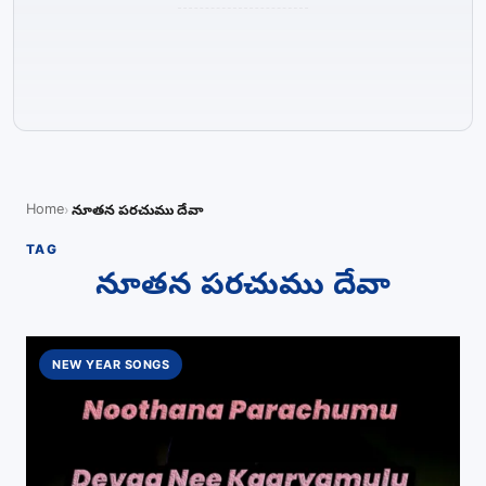
Home
నూతన పరచుము దేవా
TAG
నూతన పరచుము దేవా
NEW YEAR SONGS