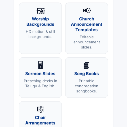
🖼️
📢
Worship
Church
Backgrounds
Announcement
Templates
HD motion & still
backgrounds.
Editable
announcement
slides.
🖥️
📘
Sermon Slides
Song Books
Preaching decks in
Printable
Telugu & English.
congregation
songbooks.
🎼
Choir
Arrangements