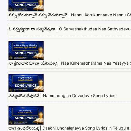
నన్ను కోరుకున్నావే నన్ను చేరుకున్నావే | Nannu Korukunnaave Nannu
ఓ సర్వశక్తుడా నా సత్యదేవుడా | O Sarvashakthudaa Naa Sathyadevu
నా క్షేమాధారమా నా యేసయ్యా | Naa Kshemadharama Naa Yesayya 
నమ్మదగిన దేవుడవే | Nammadagina Devudave Song Lyrics
దాచి ఉంచలేనయ్య | Daachi Unchalenayya Song Lyrics in Telugu & 