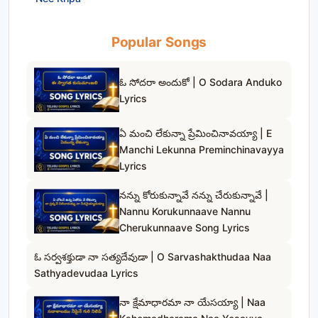
Popular Songs
ఓ సోదరా అందుకో | O Sodara Anduko
Lyrics
ఏ మంచి లేకున్నా ప్రేమించినావయ్యా | E
Manchi Lekunna Preminchinavayya
Lyrics
నన్ను కోరుకున్నావే నన్ను చేరుకున్నావే |
Nannu Korukunnaave Nannu
Cherukunnaave Song Lyrics
ఓ సర్వశక్తుడా నా సత్యదేవుడా | O Sarvashakthudaa Naa
Sathyadevudaa Lyrics
నా క్షేమాధారమా నా యేసయ్యా | Naa