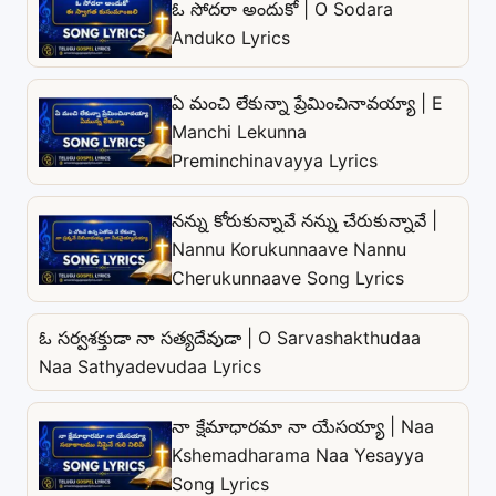
ఓ సోదరా అందుకో | O Sodara
Anduko Lyrics
ఏ మంచి లేకున్నా ప్రేమించినావయ్యా | E
Manchi Lekunna
Preminchinavayya Lyrics
నన్ను కోరుకున్నావే నన్ను చేరుకున్నావే |
Nannu Korukunnaave Nannu
Cherukunnaave Song Lyrics
ఓ సర్వశక్తుడా నా సత్యదేవుడా | O Sarvashakthudaa
Naa Sathyadevudaa Lyrics
నా క్షేమాధారమా నా యేసయ్యా | Naa
Kshemadharama Naa Yesayya
Song Lyrics