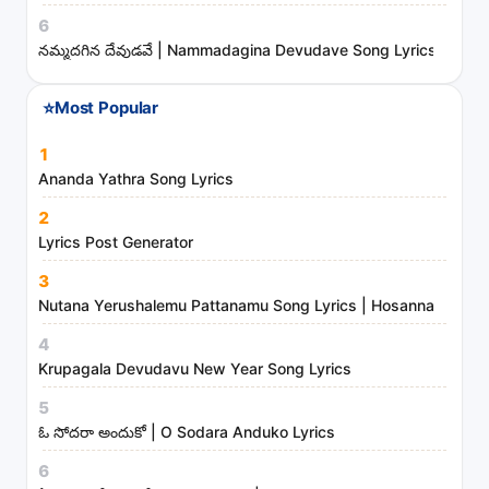
6
e
నమ్మదగిన దేవుడవే | Nammadagina Devudave Song Lyrics
s
⭐
Most Popular
1
Ananda Yathra Song Lyrics
2
Lyrics Post Generator
3
Nutana Yerushalemu Pattanamu Song Lyrics | Hosanna Ministr
4
Krupagala Devudavu New Year Song Lyrics
5
ఓ సోదరా అందుకో | O Sodara Anduko Lyrics
6