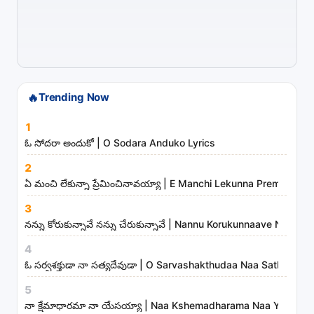
a
r
t
i
s
t
🔥
Trending Now
s
1
a
ఓ సోదరా అందుకో | O Sodara Anduko Lyrics
n
d
2
ఏ మంచి లేకున్నా ప్రేమించినావయ్యా | E Manchi Lekunna Preminchin
m
i
3
n
నన్ను కోరుకున్నావే నన్ను చేరుకున్నావే | Nannu Korukunnaave Nann
i
4
s
ఓ సర్వశక్తుడా నా సత్యదేవుడా | O Sarvashakthudaa Naa Sathyadev
t
5
r
నా క్షేమాధారమా నా యేసయ్యా | Naa Kshemadharama Naa Yesayya
i