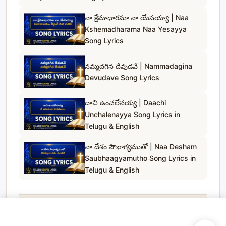
నా క్షేమాధారమా నా యేసయ్యా | Naa
Kshemadharama Naa Yesayya
Song Lyrics
నమ్మదగిన దేవుడవే | Nammadagina
Devudave Song Lyrics
దాచి ఉంచలేనయ్య | Daachi
Unchalenayya Song Lyrics in
Telugu & English
నా దేశం సౌభాగ్యముతో | Naa Desham
Saubhaagyamutho Song Lyrics in
Telugu & English
Telugu Gospel Lyrics
© 2023
. All rights reserved.