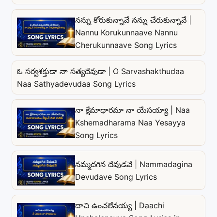
నన్ను కోరుకున్నావే నన్ను చేరుకున్నావే |
Nannu Korukunnaave Nannu
Cherukunnaave Song Lyrics
ఓ సర్వశక్తుడా నా సత్యదేవుడా | O Sarvashakthudaa
Naa Sathyadevudaa Song Lyrics
నా క్షేమాధారమా నా యేసయ్యా | Naa
Kshemadharama Naa Yesayya
Song Lyrics
నమ్మదగిన దేవుడవే | Nammadagina
Devudave Song Lyrics
దాచి ఉంచలేనయ్య | Daachi