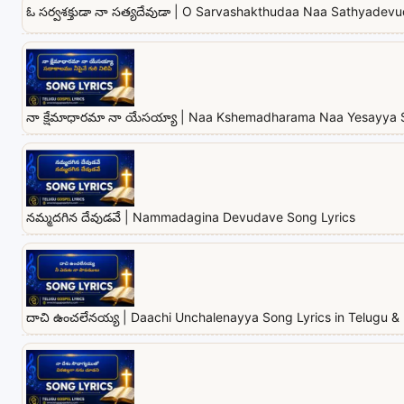
ఓ సర్వశక్తుడా నా సత్యదేవుడా | O Sarvashakthudaa Naa Sathyadev
నా క్షేమాధారమా నా యేసయ్యా | Naa Kshemadharama Naa Yesayya 
నమ్మదగిన దేవుడవే | Nammadagina Devudave Song Lyrics
దాచి ఉంచలేనయ్య | Daachi Unchalenayya Song Lyrics in Telugu & 