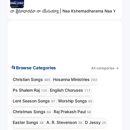
నా క్షేమాధారమా నా యేసయ్యా | Naa Kshemadharama Naa Yesayya
📂
Browse Categories
All categories
→
Christian Songs
Hosanna Ministries
485
263
Ps Shalem Raj
English Choruses
125
117
Lent Season Songs
Worship Songs
97
65
Christmas Songs
Raj Prakash Paul
64
58
Easter Songs
A. R. Stevenson
D Jessy
38
38
25