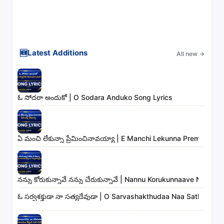
🆕
Latest Additions
All new
→
ఓ సోదరా అందుకో | O Sodara Anduko Song Lyrics
ఏ మంచి లేకున్నా ప్రేమించినావయ్యా | E Manchi Lekunna Preminchin
నన్ను కోరుకున్నావే నన్ను చేరుకున్నావే | Nannu Korukunnaave Nann
ఓ సర్వశక్తుడా నా సత్యదేవుడా | O Sarvashakthudaa Naa Sathyade