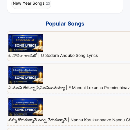
New Year Songs
23
Popular Songs
ఓ సోదరా అందుకో | O Sodara Anduko Song Lyrics
ఏ మంచి లేకున్నా ప్రేమించినావయ్యా | E Manchi Lekunna Preminchina
నన్ను కోరుకున్నావే నన్ను చేరుకున్నావే | Nannu Korukunnaave Nannu