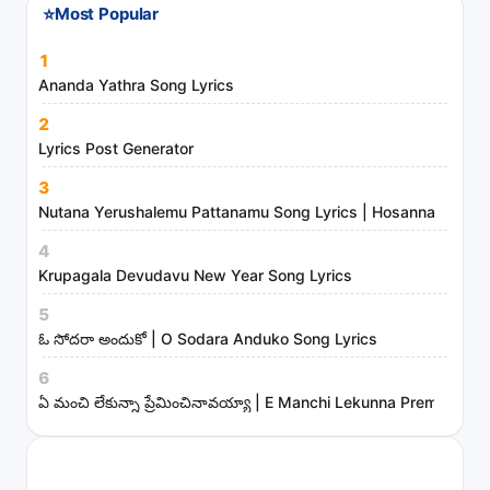
⭐
Most Popular
d
m
1
i
Ananda Yathra Song Lyrics
n
2
i
Lyrics Post Generator
s
3
t
Nutana Yerushalemu Pattanamu Song Lyrics | Hosanna Ministr
r
4
i
Krupagala Devudavu New Year Song Lyrics
e
s
5
ఓ సోదరా అందుకో | O Sodara Anduko Song Lyrics
6
ఏ మంచి లేకున్నా ప్రేమించినావయ్యా | E Manchi Lekunna Preminchin