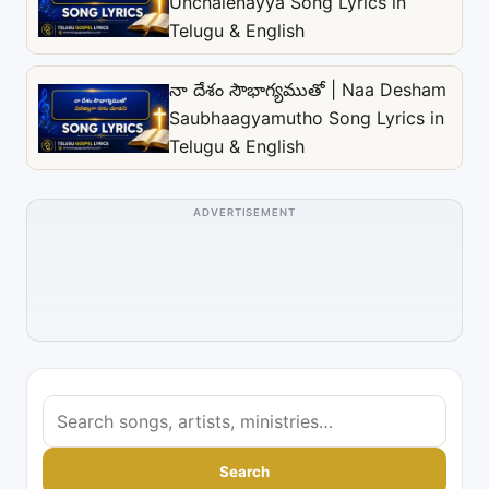
Unchalenayya Song Lyrics in
Telugu & English
నా దేశం సౌభాగ్యముతో | Naa Desham
Saubhaagyamutho Song Lyrics in
Telugu & English
ADVERTISEMENT
S
e
a
Search