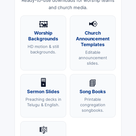
Ready-to-use downloads for worship teams
and church media.
🖼️
📢
Worship
Church
Backgrounds
Announcement
Templates
HD motion & still
backgrounds.
Editable
announcement
slides.
🖥️
📘
Sermon Slides
Song Books
Preaching decks in
Printable
Telugu & English.
congregation
songbooks.
🎼