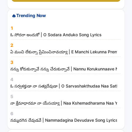
r
c
🔥
Trending Now
h
s
1
o
ఓ సోదరా అందుకో | O Sodara Anduko Song Lyrics
n
2
g
ఏ మంచి లేకున్నా ప్రేమించినావయ్యా | E Manchi Lekunna Preminchin
s
3
,
నన్ను కోరుకున్నావే నన్ను చేరుకున్నావే | Nannu Korukunnaave Nann
a
r
4
t
ఓ సర్వశక్తుడా నా సత్యదేవుడా | O Sarvashakthudaa Naa Sathyade
i
5
s
నా క్షేమాధారమా నా యేసయ్యా | Naa Kshemadharama Naa Yesayya
t
6
s
నమ్మదగిన దేవుడవే | Nammadagina Devudave Song Lyrics
a
n