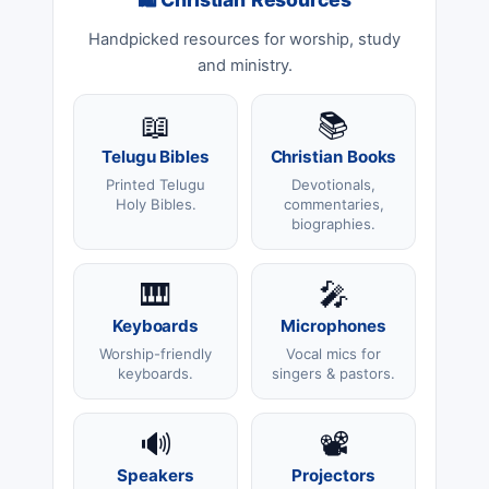
🛍 Christian Resources
Handpicked resources for worship, study
and ministry.
📖
📚
Telugu Bibles
Christian Books
Printed Telugu
Devotionals,
Holy Bibles.
commentaries,
biographies.
🎹
🎤
Keyboards
Microphones
Worship-friendly
Vocal mics for
keyboards.
singers & pastors.
🔊
📽️
Speakers
Projectors