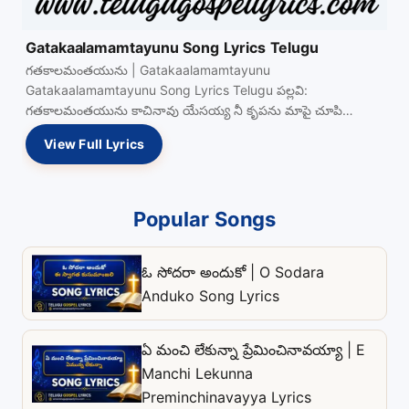
Gatakaalamamtayunu Song Lyrics Telugu
గతకాలమంతయును | Gatakaalamamtayunu
Gatakaalamamtayunu Song Lyrics Telugu పల్లవి:
గతకాలమంతయును కాచినావు యేసయ్య నీ కృపను మాపై చూపి
నడిపించినావయ్య {నా దిక్కు నీవేనయ్య దయచూపు యేసయ్య నా Read
View Full Lyrics
more…
Popular Songs
ఓ సోదరా అందుకో | O Sodara
Anduko Song Lyrics
ఏ మంచి లేకున్నా ప్రేమించినావయ్యా | E
Manchi Lekunna
Preminchinavayya Lyrics