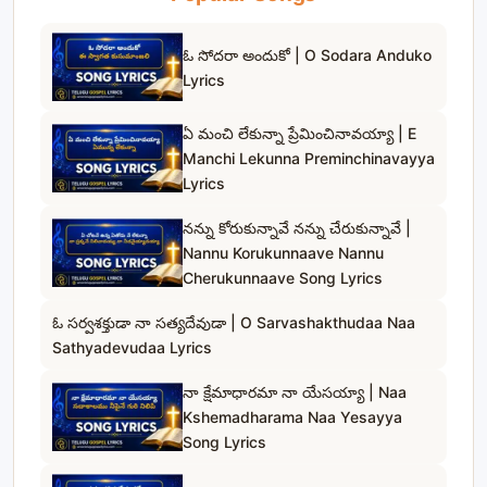
ఓ సోదరా అందుకో | O Sodara Anduko
Lyrics
ఏ మంచి లేకున్నా ప్రేమించినావయ్యా | E
Manchi Lekunna Preminchinavayya
Lyrics
నన్ను కోరుకున్నావే నన్ను చేరుకున్నావే |
Nannu Korukunnaave Nannu
Cherukunnaave Song Lyrics
ఓ సర్వశక్తుడా నా సత్యదేవుడా | O Sarvashakthudaa Naa
Sathyadevudaa Lyrics
నా క్షేమాధారమా నా యేసయ్యా | Naa
Kshemadharama Naa Yesayya
Song Lyrics