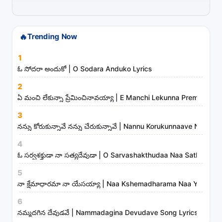
i
s
t
🔥
Trending Now
s
1
a
ఓ సోదరా అందుకో | O Sodara Anduko Lyrics
n
d
2
ఏ మంచి లేకున్నా ప్రేమించినావయ్యా | E Manchi Lekunna Preminchin
m
i
3
n
నన్ను కోరుకున్నావే నన్ను చేరుకున్నావే | Nannu Korukunnaave Nann
i
4
s
ఓ సర్వశక్తుడా నా సత్యదేవుడా | O Sarvashakthudaa Naa Sathyadev
t
5
r
నా క్షేమాధారమా నా యేసయ్యా | Naa Kshemadharama Naa Yesayya
i
6
e
నమ్మదగిన దేవుడవే | Nammadagina Devudave Song Lyrics
s