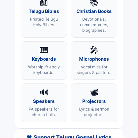
📖
📚
Telugu Bibles
Christian Books
Printed Telugu
Devotionals,
Holy Bibles.
commentaries,
biographies.
🎹
🎤
Keyboards
Microphones
Worship-friendly
Vocal mics for
keyboards.
singers & pastors.
🔊
📽️
Speakers
Projectors
PA speakers for
Lyrics & sermon
church halls.
projectors.