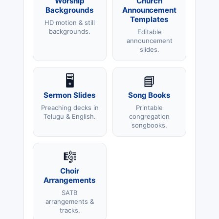
Worship
Church
Backgrounds
Announcement
Templates
HD motion & still
backgrounds.
Editable
announcement
slides.
🖥️
📘
Sermon Slides
Song Books
Preaching decks in
Printable
Telugu & English.
congregation
songbooks.
🎼
Choir
Arrangements
SATB
arrangements &
tracks.