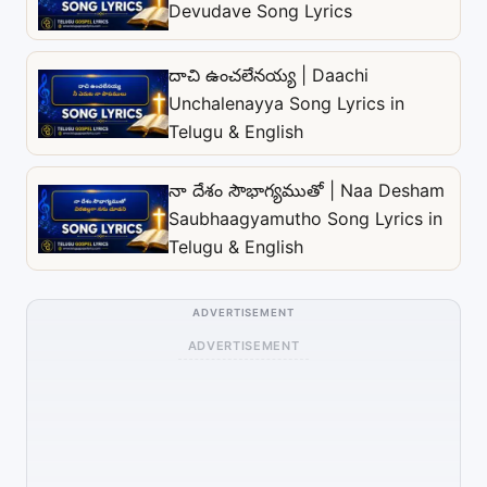
Devudave Song Lyrics
దాచి ఉంచలేనయ్య | Daachi
Unchalenayya Song Lyrics in
Telugu & English
నా దేశం సౌభాగ్యముతో | Naa Desham
Saubhaagyamutho Song Lyrics in
Telugu & English
ADVERTISEMENT
ADVERTISEMENT