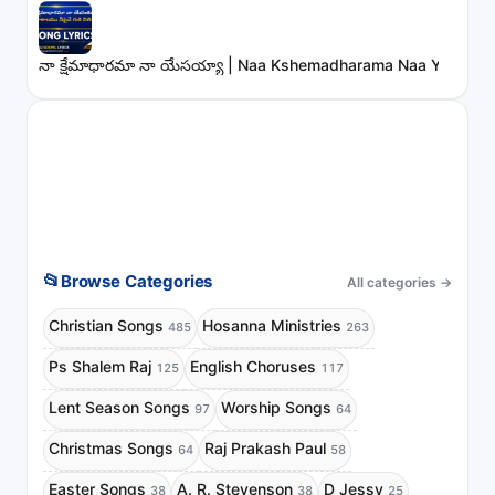
నా క్షేమాధారమా నా యేసయ్యా | Naa Kshemadharama Naa Yesayya
📂
Browse Categories
All categories
→
Christian Songs
Hosanna Ministries
485
263
Ps Shalem Raj
English Choruses
125
117
Lent Season Songs
Worship Songs
97
64
Christmas Songs
Raj Prakash Paul
64
58
Easter Songs
A. R. Stevenson
D Jessy
38
38
25