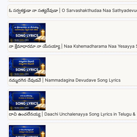
ఓ సర్వశక్తుడా నా సత్యదేవుడా | O Sarvashakthudaa Naa Sathyadevu
నా క్షేమాధారమా నా యేసయ్యా | Naa Kshemadharama Naa Yesayya 
నమ్మదగిన దేవుడవే | Nammadagina Devudave Song Lyrics
దాచి ఉంచలేనయ్య | Daachi Unchalenayya Song Lyrics in Telugu & 