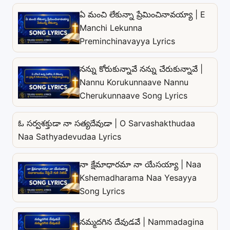
ఏ మంచి లేకున్నా ప్రేమించినావయ్యా | E
Manchi Lekunna
Preminchinavayya Lyrics
నన్ను కోరుకున్నావే నన్ను చేరుకున్నావే |
Nannu Korukunnaave Nannu
Cherukunnaave Song Lyrics
ఓ సర్వశక్తుడా నా సత్యదేవుడా | O Sarvashakthudaa
Naa Sathyadevudaa Lyrics
నా క్షేమాధారమా నా యేసయ్యా | Naa
Kshemadharama Naa Yesayya
Song Lyrics
నమ్మదగిన దేవుడవే | Nammadagina