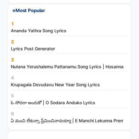
⭐
Most Popular
1
Ananda Yathra Song Lyrics
2
Lyrics Post Generator
3
Nutana Yerushalemu Pattanamu Song Lyrics | Hosanna Ministr
4
Krupagala Devudavu New Year Song Lyrics
5
ఓ సోదరా అందుకో | O Sodara Anduko Lyrics
6
ఏ మంచి లేకున్నా ప్రేమించినావయ్యా | E Manchi Lekunna Preminchin