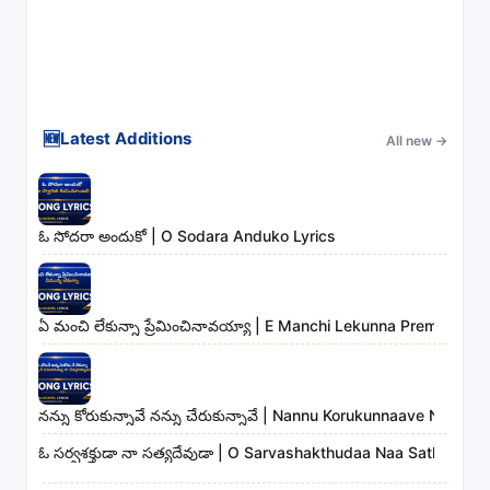
🆕
Latest Additions
All new
→
ఓ సోదరా అందుకో | O Sodara Anduko Lyrics
ఏ మంచి లేకున్నా ప్రేమించినావయ్యా | E Manchi Lekunna Preminchin
నన్ను కోరుకున్నావే నన్ను చేరుకున్నావే | Nannu Korukunnaave Nann
ఓ సర్వశక్తుడా నా సత్యదేవుడా | O Sarvashakthudaa Naa Sathyadev