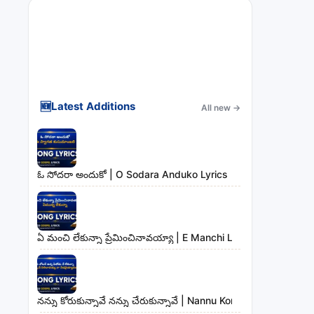
🆕
Latest Additions
All new
→
ఓ సోదరా అందుకో | O Sodara Anduko Lyrics
ఏ మంచి లేకున్నా ప్రేమించినావయ్యా | E Manchi Lekunna Preminc
నన్ను కోరుకున్నావే నన్ను చేరుకున్నావే | Nannu Korukunnaave N