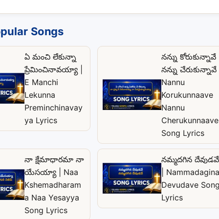
pular Songs
ఏ మంచి లేకున్నా
నన్ను కోరుకున్నావే
ప్రేమించినావయ్యా |
నన్ను చేరుకున్నావే 
E Manchi
Nannu
Lekunna
Korukunnaave
Preminchinavay
Nannu
ya Lyrics
Cherukunnaave
Song Lyrics
నా క్షేమాధారమా నా
నమ్మదగిన దేవుడవే
యేసయ్యా | Naa
| Nammadagin
Kshemadharam
Devudave Son
a Naa Yesayya
Lyrics
Song Lyrics