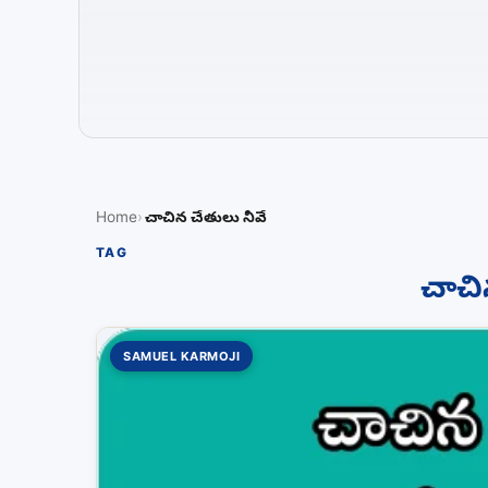
Home
చాచిన చేతులు నీవే
TAG
చాచి
SAMUEL KARMOJI