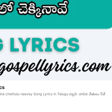
cs
a chethulu neevey Song Lyrics in Telugu పల్లవి: చాచిన చేతులు నీవే