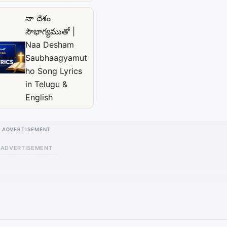
నా దేశం
సౌభాగ్యముతో |
Naa Desham
Saubhaagyamut
ho Song Lyrics
in Telugu &
English
ADVERTISEMENT
ADVERTISEMENT