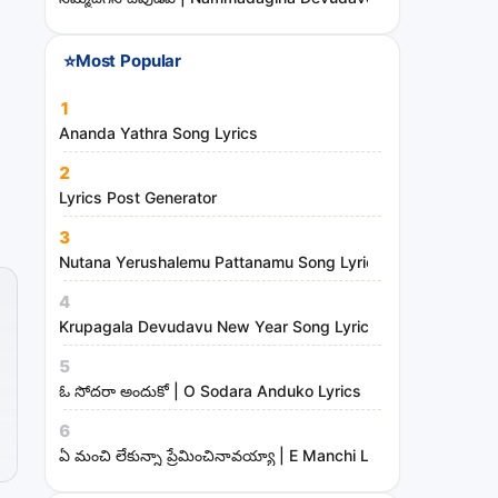
⭐
Most Popular
1
Ananda Yathra Song Lyrics
2
Lyrics Post Generator
3
Nutana Yerushalemu Pattanamu Song Lyrics | Hosanna Mini
4
Krupagala Devudavu New Year Song Lyrics
5
ఓ సోదరా అందుకో | O Sodara Anduko Lyrics
6
ఏ మంచి లేకున్నా ప్రేమించినావయ్యా | E Manchi Lekunna Preminc