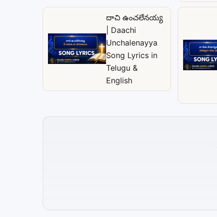
దాచి ఉంచలేనయ్య
| Daachi
Unchalenayya
Song Lyrics in
Telugu &
English