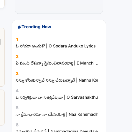
t
r
i
🔥
Trending Now
e
s
1
|
ఓ సోదరా అందుకో | O Sodara Anduko Lyrics
2
ఏ మంచి లేకున్నా ప్రేమించినావయ్యా | E Manchi Lekunna Preminc
3
నన్ను కోరుకున్నావే నన్ను చేరుకున్నావే | Nannu Korukunnaave N
4
ఓ సర్వశక్తుడా నా సత్యదేవుడా | O Sarvashakthudaa Naa Sathya
a
5
g
నా క్షేమాధారమా నా యేసయ్యా | Naa Kshemadharama Naa Yesay
6
నమ్మదగిన దేవుడవే | Nammadagina Devudave Song Lyrics