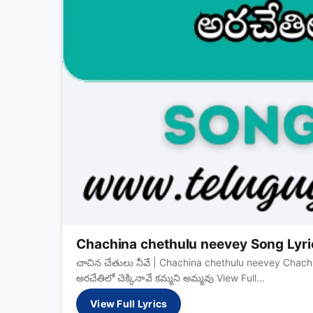
Chachina chethulu neevey Song Lyri
చాచిన చేతులు నీవే | Chachina chethulu neevey Chachin
అరచేతిలో చెక్కినావే కమ్మని అమ్మవు View Full…
View Full Lyrics