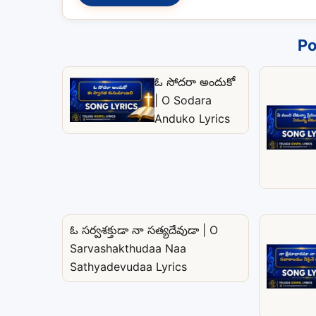
Po
ఓ సోదరా అందుకో
| O Sodara
Anduko Lyrics
ఓ సర్వశక్తుడా నా సత్యదేవుడా | O
Sarvashakthudaa Naa
Sathyadevudaa Lyrics