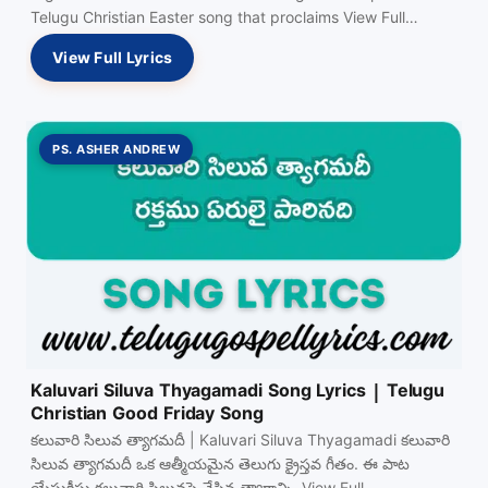
Telugu Christian Easter song that proclaims View Full…
View Full Lyrics
PS. ASHER ANDREW
Kaluvari Siluva Thyagamadi Song Lyrics | Telugu
Christian Good Friday Song
కలువారి సిలువ త్యాగమదీ | Kaluvari Siluva Thyagamadi కలువారి
సిలువ త్యాగమదీ ఒక ఆత్మీయమైన తెలుగు క్రైస్తవ గీతం. ఈ పాట
యేసుక్రీస్తు కలువారి సిలువపై చేసిన త్యాగాన్ని, View Full…