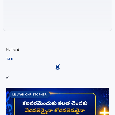
Home
క
TAG
క
క
LILLYAN CHRISTOPHER