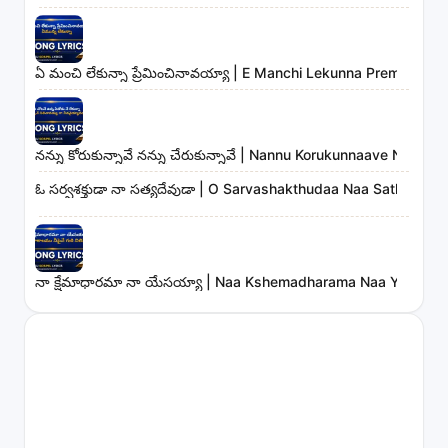
ఏ మంచి లేకున్నా ప్రేమించినావయ్యా | E Manchi Lekunna Preminchin
నన్ను కోరుకున్నావే నన్ను చేరుకున్నావే | Nannu Korukunnaave Nann
ఓ సర్వశక్తుడా నా సత్యదేవుడా | O Sarvashakthudaa Naa Sathyadev
నా క్షేమాధారమా నా యేసయ్యా | Naa Kshemadharama Naa Yesayya