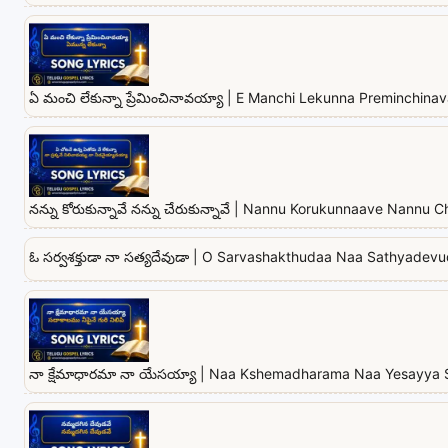
ఏ మంచి లేకున్నా ప్రేమించినావయ్యా | E Manchi Lekunna Preminchina
నన్ను కోరుకున్నావే నన్ను చేరుకున్నావే | Nannu Korukunnaave Nannu
ఓ సర్వశక్తుడా నా సత్యదేవుడా | O Sarvashakthudaa Naa Sathyadevu
నా క్షేమాధారమా నా యేసయ్యా | Naa Kshemadharama Naa Yesayya 