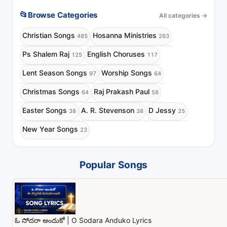
📂
Browse Categories
All categories
→
Christian Songs
Hosanna Ministries
485
263
Ps Shalem Raj
English Choruses
125
117
Lent Season Songs
Worship Songs
97
64
Christmas Songs
Raj Prakash Paul
64
58
Easter Songs
A. R. Stevenson
D Jessy
38
38
25
New Year Songs
23
Popular Songs
ఓ సోదరా అందుకో | O Sodara Anduko Lyrics