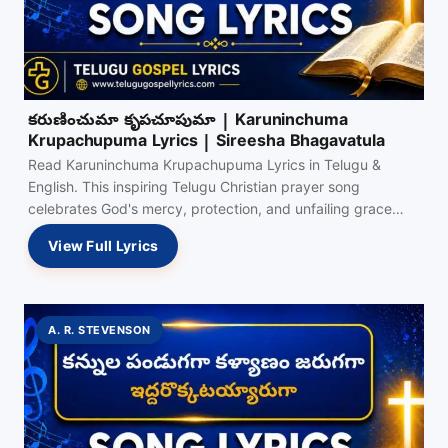
కరుణించుమా కృపచూపుమా | Karuninchuma
Krupachupuma Lyrics | Sireesha Bhagavatula
Read Karuninchuma Krupachupuma Lyrics in Telugu &
English. This inspiring Telugu Christian prayer song
celebrates God's mercy, protection, and unfailing grace
through every trial.
View Full Lyrics
A. R. STEVENSON