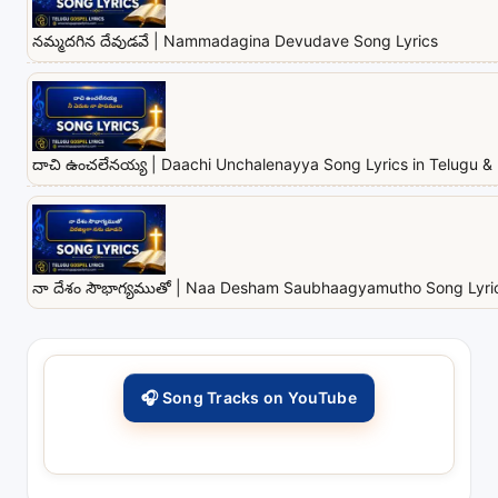
నమ్మదగిన దేవుడవే | Nammadagina Devudave Song Lyrics
దాచి ఉంచలేనయ్య | Daachi Unchalenayya Song Lyrics in Telugu & 
నా దేశం సౌభాగ్యముతో | Naa Desham Saubhaagyamutho Song Lyrics
🎧 Song Tracks on YouTube