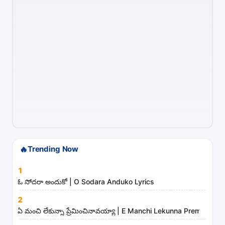
s
o
n
g
s
,
a
r
t
i
s
t
🔥
Trending Now
s
1
a
ఓ సోదరా అందుకో | O Sodara Anduko Lyrics
n
d
2
ఏ మంచి లేకున్నా ప్రేమించినావయ్యా | E Manchi Lekunna Preminchin
m