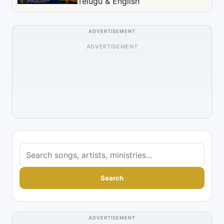
Telugu & English
ADVERTISEMENT
ADVERTISEMENT
S
e
a
Search
r
c
h
ADVERTISEMENT