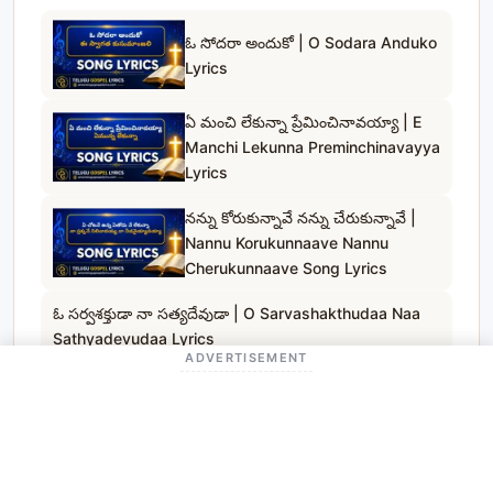
ఓ సోదరా అందుకో | O Sodara Anduko
Lyrics
ఏ మంచి లేకున్నా ప్రేమించినావయ్యా | E
Manchi Lekunna Preminchinavayya
Lyrics
నన్ను కోరుకున్నావే నన్ను చేరుకున్నావే |
Nannu Korukunnaave Nannu
Cherukunnaave Song Lyrics
ఓ సర్వశక్తుడా నా సత్యదేవుడా | O Sarvashakthudaa Naa
Sathyadevudaa Lyrics
ADVERTISEMENT
నా క్షేమాధారమా నా యేసయ్యా | Naa
Kshemadharama Naa Yesayya
Song Lyrics
నమ్మదగిన దేవుడవే | Nammadagina