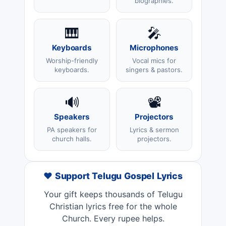
biographies.
🎹
🎤
Keyboards
Microphones
Worship-friendly
Vocal mics for
keyboards.
singers & pastors.
🔊
📽️
Speakers
Projectors
PA speakers for
Lyrics & sermon
church halls.
projectors.
❤️ Support Telugu Gospel Lyrics
Your gift keeps thousands of Telugu
Christian lyrics free for the whole
Church. Every rupee helps.