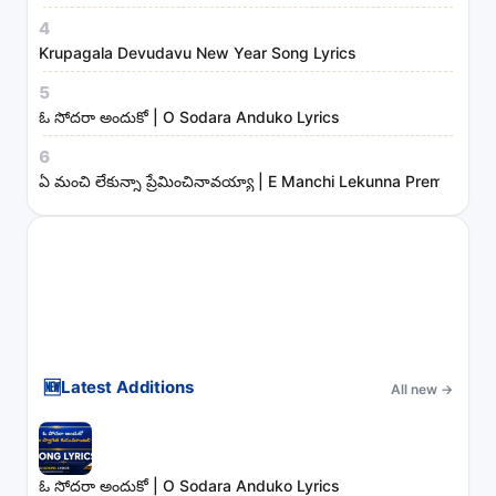
4
Krupagala Devudavu New Year Song Lyrics
5
ఓ సోదరా అందుకో | O Sodara Anduko Lyrics
6
ఏ మంచి లేకున్నా ప్రేమించినావయ్యా | E Manchi Lekunna Preminchin
🆕
Latest Additions
All new
→
ఓ సోదరా అందుకో | O Sodara Anduko Lyrics