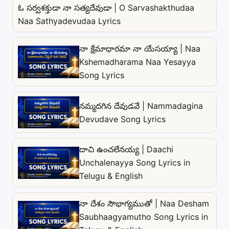
ఓ సర్వశక్తుడా నా సత్యదేవుడా | O Sarvashakthudaa
Naa Sathyadevudaa Lyrics
నా క్షేమాధారమా నా యేసయ్యా | Naa
Kshemadharama Naa Yesayya
Song Lyrics
నమ్మదగిన దేవుడవే | Nammadagina
Devudave Song Lyrics
దాచి ఉంచలేనయ్య | Daachi
Unchalenayya Song Lyrics in
Telugu & English
నా దేశం సౌభాగ్యముతో | Naa Desham
Saubhaagyamutho Song Lyrics in