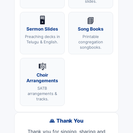
slides.
🖥️
📘
Sermon Slides
Song Books
Preaching decks in
Printable
Telugu & English.
congregation
songbooks.
🎼
Choir
Arrangements
SATB
arrangements &
tracks.
🙏 Thank You
Thank you for singing, sharing and