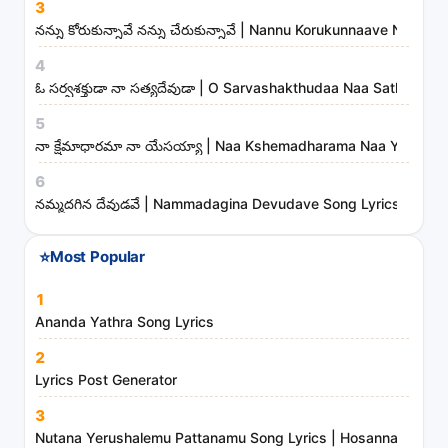
i
3
n
నన్ను కోరుకున్నావే నన్ను చేరుకున్నావే | Nannu Korukunnaave Nann
i
4
s
ఓ సర్వశక్తుడా నా సత్యదేవుడా | O Sarvashakthudaa Naa Sathyadev
t
5
r
నా క్షేమాధారమా నా యేసయ్యా | Naa Kshemadharama Naa Yesayya
i
6
e
నమ్మదగిన దేవుడవే | Nammadagina Devudave Song Lyrics
s
⭐
Most Popular
1
Ananda Yathra Song Lyrics
2
Lyrics Post Generator
3
Nutana Yerushalemu Pattanamu Song Lyrics | Hosanna Ministr