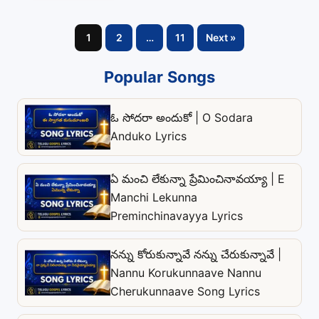
P
1
2
…
11
Next »
o
s
Popular Songs
t
s
ఓ సోదరా అందుకో | O Sodara
p
Anduko Lyrics
a
g
ఏ మంచి లేకున్నా ప్రేమించినావయ్యా | E
i
Manchi Lekunna
n
Preminchinavayya Lyrics
a
t
నన్ను కోరుకున్నావే నన్ను చేరుకున్నావే |
i
Nannu Korukunnaave Nannu
o
Cherukunnaave Song Lyrics
n