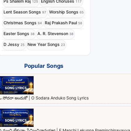
Ps Shalem Raj
English Choruses
125
117
Lent Season Songs
Worship Songs
97
65
Christmas Songs
Raj Prakash Paul
64
58
Easter Songs
A. R. Stevenson
38
38
D Jessy
New Year Songs
25
23
Popular Songs
ఓ సోదరా అందుకో | O Sodara Anduko Song Lyrics
ఏ మంచి లేకున్నా ప్రేమించినావయ్యా | E Manchi Lekunna Preminchinavayya 