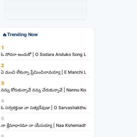
t
i
s
t
🔥
Trending Now
s
a
1
n
ఓ సోదరా అందుకో | O Sodara Anduko Song Lyrics
d
2
m
ఏ మంచి లేకున్నా ప్రేమించినావయ్యా | E Manchi Lekunna Preminchinavayy
i
3
n
నన్ను కోరుకున్నావే నన్ను చేరుకున్నావే | Nannu Korukunnaave Nannu Che
i
s
4
t
ఓ సర్వశక్తుడా నా సత్యదేవుడా | O Sarvashakthudaa Naa Sathyadevudaa
r
5
i
నా క్షేమాధారమా నా యేసయ్యా | Naa Kshemadharama Naa Yesayya Song
e
6