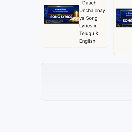
| Daachi
Unchalenay
ya Song
Lyrics in
Telugu &
English