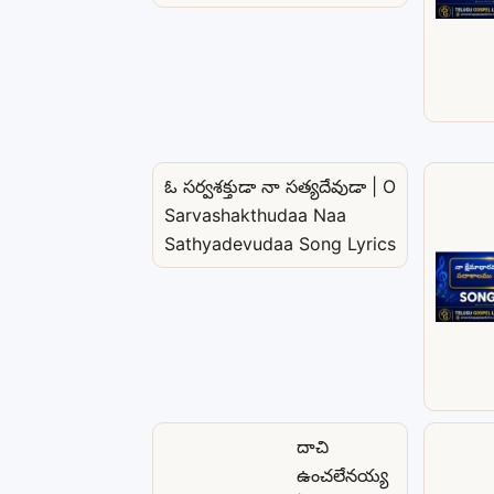
ఓ సర్వశక్తుడా నా సత్యదేవుడా | O
Sarvashakthudaa Naa
Sathyadevudaa Song Lyrics
దాచి
ఉంచలేనయ్య