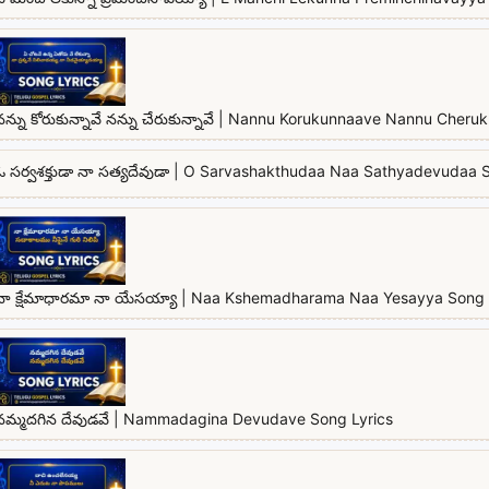
నన్ను కోరుకున్నావే నన్ను చేరుకున్నావే | Nannu Korukunnaave Nannu Cher
ఓ సర్వశక్తుడా నా సత్యదేవుడా | O Sarvashakthudaa Naa Sathyadevudaa 
నా క్షేమాధారమా నా యేసయ్యా | Naa Kshemadharama Naa Yesayya Song 
నమ్మదగిన దేవుడవే | Nammadagina Devudave Song Lyrics