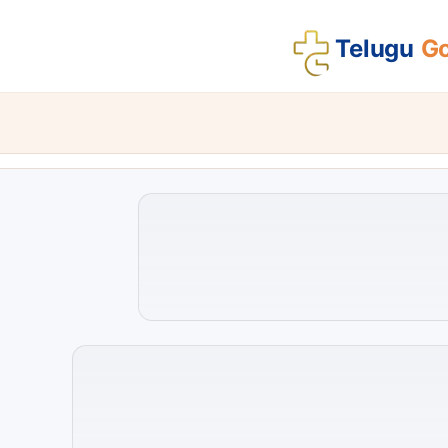
Telugu
Go