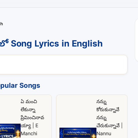
sh
్వలో Song Lyrics in English
pular Songs
ఏ మంచి
నన్ను
లేకున్నా
కోరుకున్నావే
ప్రేమించినావ
నన్ను
య్యా | E
చేరుకున్నావే |
Manchi
Nannu