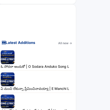
🆕
Latest Additions
All new
→
ఓ సోదరా అందుకో | O Sodara Anduko Song Lyrics
ఏ మంచి లేకున్నా ప్రేమించినావయ్యా | E Manchi Lekunna Preminchinavayy