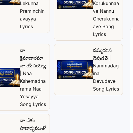
Lekunna
Korukunnaa
Preminchin
ve Nannu
avayya
Cherukunna
Lyrics
ave Song
Lyrics
నా
నమ్మదగిన
క్షేమాధారమా
దేవుడవే |
నా యేసయ్యా
Nammadag
| Naa
ina
Kshemadha
Devudave
rama Naa
Song Lyrics
Yesayya
Song Lyrics
నా దేశం
సౌభాగ్యముతో