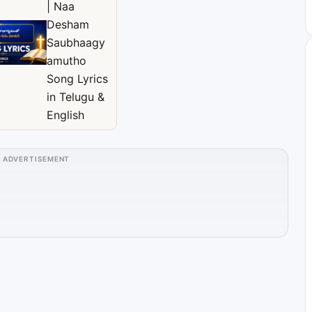
| Naa
Desham
Saubhaagy
amutho
Song Lyrics
in Telugu &
English
ADVERTISEMENT