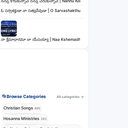
నన్ను కోరుకున్నావే నన్ను చేరుకున్నావే | Nannu Korukunnaave Nannu Che
ఓ సర్వశక్తుడా నా సత్యదేవుడా | O Sarvashakthudaa Naa Sathyadevudaa
నా క్షేమాధారమా నా యేసయ్యా | Naa Kshemadharama Naa Yesayya Song
📂
Browse Categories
All categories
→
Christian Songs
485
Hosanna Ministries
263