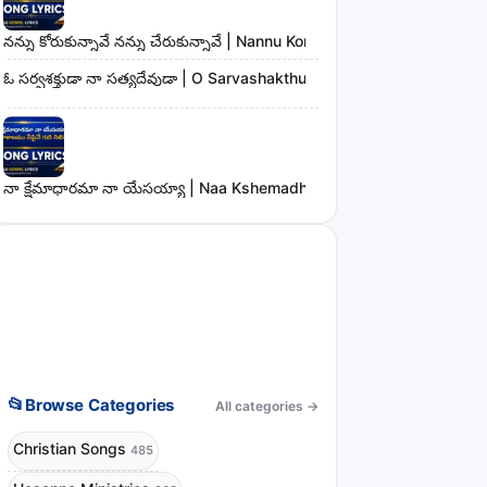
నన్ను కోరుకున్నావే నన్ను చేరుకున్నావే | Nannu Korukunnaave Nannu Che
ఓ సర్వశక్తుడా నా సత్యదేవుడా | O Sarvashakthudaa Naa Sathyadevudaa
నా క్షేమాధారమా నా యేసయ్యా | Naa Kshemadharama Naa Yesayya Song
📂
Browse Categories
All categories
→
Christian Songs
485