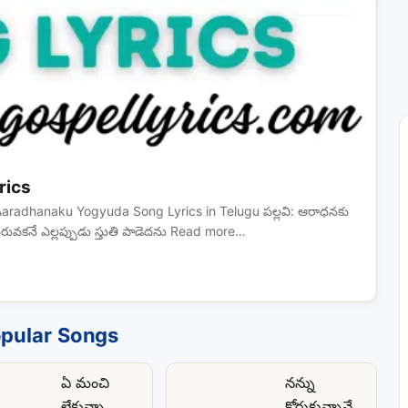
rics
radhanaku Yogyuda Song Lyrics in Telugu పల్లవి: ఆరాధనకు
రువకనే ఎల్లప్పుడు స్తుతి పాడెదను Read more…
pular Songs
ఏ మంచి
నన్ను
లేకున్నా
కోరుకున్నావే