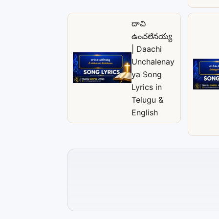
దాచి
ఉంచలేనయ్య
| Daachi
Unchalenay
ya Song
Lyrics in
Telugu &
English