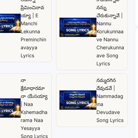
ప్రేమించినావ
నన్ను
య్యా | E
చేరుకున్నావే |
Manchi
Nannu
Lekunna
Korukunnaa
Preminchin
ve Nannu
avayya
Cherukunna
Lyrics
ave Song
Lyrics
నా
నమ్మదగిన
క్షేమాధారమా
దేవుడవే |
నా యేసయ్యా
Nammadag
| Naa
ina
Kshemadha
Devudave
rama Naa
Song Lyrics
Yesayya
Song Lyrics