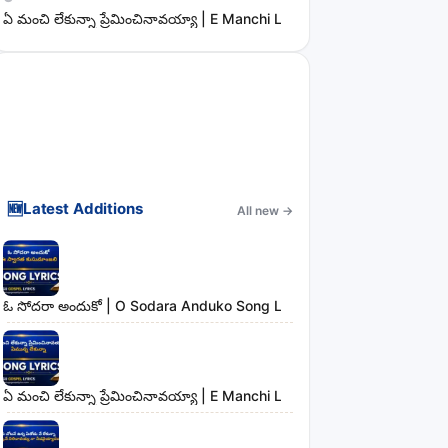
ఏ మంచి లేకున్నా ప్రేమించినావయ్యా | E Manchi Lekunna Preminchinavayy
🆕
Latest Additions
All new
→
ఓ సోదరా అందుకో | O Sodara Anduko Song Lyrics
ఏ మంచి లేకున్నా ప్రేమించినావయ్యా | E Manchi Lekunna Preminchinavayy