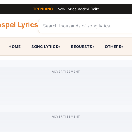
TRENDING:
New Lyrics Added Daily
spel Lyrics
HOME
SONG LYRICS
REQUESTS
OTHERS
ADVERTISEMENT
ADVERTISEMENT