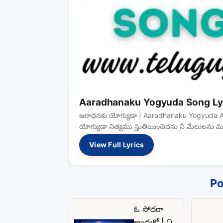
Aaradhanaku Yogyuda Song Ly
ఆరాధనకు యోగ్యుడా | Aaradhanaku Yogyuda Aa
యోగ్యుడా నిత్యము స్తుతియించెదను నీ మేలులను మ
View Full Lyrics
Po
ఓ సోదరా
అందుకో | O