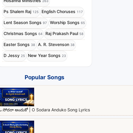
Hosanna Ministries
263
Ps Shalem Raj
English Choruses
125
117
Lent Season Songs
Worship Songs
97
65
Christmas Songs
Raj Prakash Paul
64
58
Easter Songs
A. R. Stevenson
38
38
D Jessy
New Year Songs
25
23
Popular Songs
ఓ సోదరా అందుకో | O Sodara Anduko Song Lyrics