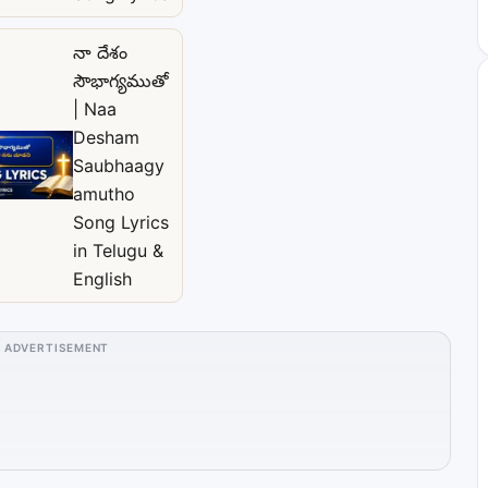
నా దేశం
సౌభాగ్యముతో
| Naa
Desham
Saubhaagy
amutho
Song Lyrics
in Telugu &
English
ADVERTISEMENT