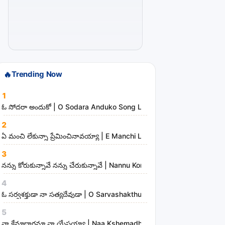
r
t
i
s
t
🔥
Trending Now
s
a
1
n
ఓ సోదరా అందుకో | O Sodara Anduko Song Lyrics
d
2
m
ఏ మంచి లేకున్నా ప్రేమించినావయ్యా | E Manchi Lekunna Preminchinavayy
i
3
n
నన్ను కోరుకున్నావే నన్ను చేరుకున్నావే | Nannu Korukunnaave Nannu Che
i
s
4
t
ఓ సర్వశక్తుడా నా సత్యదేవుడా | O Sarvashakthudaa Naa Sathyadevudaa
r
5
i
నా క్షేమాధారమా నా యేసయ్యా | Naa Kshemadharama Naa Yesayya Song