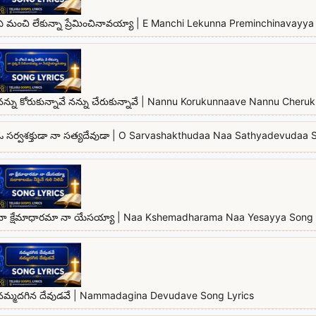
ఏ మంచి లేకున్నా ప్రేమించినావయ్యా | E Manchi Lekunna Preminchinavayya 
నన్ను కోరుకున్నావే నన్ను చేరుకున్నావే | Nannu Korukunnaave Nannu Cher
ఓ సర్వశక్తుడా నా సత్యదేవుడా | O Sarvashakthudaa Naa Sathyadevudaa 
నా క్షేమాధారమా నా యేసయ్యా | Naa Kshemadharama Naa Yesayya Song 
నమ్మదగిన దేవుడవే | Nammadagina Devudave Song Lyrics