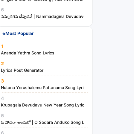
e
6
s
నమ్మదగిన దేవుడవే | Nammadagina Devudave Song Lyrics
⭐
Most Popular
1
Ananda Yathra Song Lyrics
2
Lyrics Post Generator
3
Nutana Yerushalemu Pattanamu Song Lyrics | Hosanna Ministries
4
Krupagala Devudavu New Year Song Lyrics
5
ఓ సోదరా అందుకో | O Sodara Anduko Song Lyrics
6