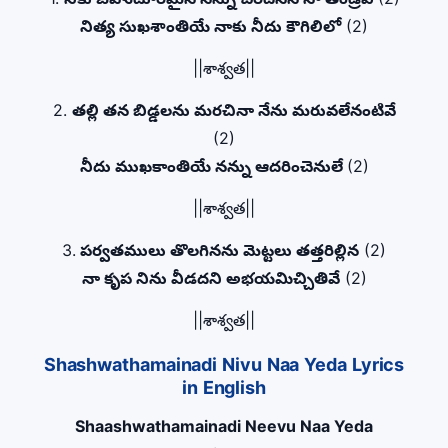
నిత్య సుఖశాంతియే నాకు నీదు కౌగిలిలో
(2)
||శాశ్వత||
2.
తల్లి తన బిడ్డలను మరచినా నేను మరువలేనంటివే
(2)
నీదు ముఖకాంతియే నన్ను ఆదరించెనులే
(2)
||శాశ్వత||
3.
పర్వతములు తొలగినను మెట్టలు తత్తరిల్లిన
(2)
నా కృప నిను వీడదని అభయమిచ్చితివే
(2)
||శాశ్వత||
Shashwathamainadi Nivu Naa Yeda Lyrics
in English
Shaashwathamainadi Neevu Naa Yeda