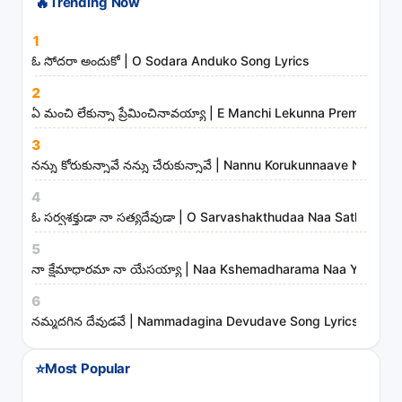
🔥
Trending Now
h
s
1
o
ఓ సోదరా అందుకో | O Sodara Anduko Song Lyrics
n
2
g
ఏ మంచి లేకున్నా ప్రేమించినావయ్యా | E Manchi Lekunna Preminchin
s
3
,
నన్ను కోరుకున్నావే నన్ను చేరుకున్నావే | Nannu Korukunnaave Nann
a
r
4
t
ఓ సర్వశక్తుడా నా సత్యదేవుడా | O Sarvashakthudaa Naa Sathyade
i
5
s
నా క్షేమాధారమా నా యేసయ్యా | Naa Kshemadharama Naa Yesayya
t
6
s
నమ్మదగిన దేవుడవే | Nammadagina Devudave Song Lyrics
a
n
⭐
Most Popular
d