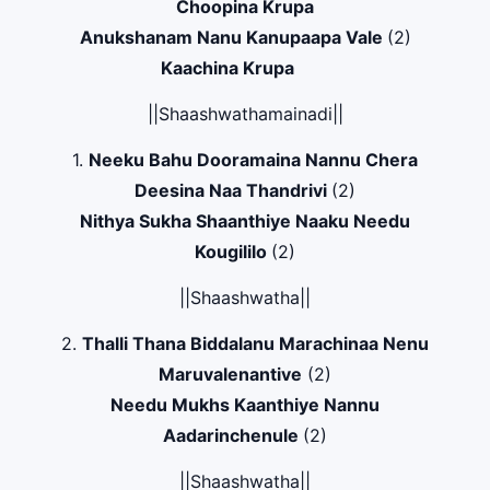
Choopina Krupa
Anukshanam Nanu Kanupaapa Vale
(2)
Kaachina Krupa
||Shaashwathamainadi||
1.
Neeku Bahu Dooramaina Nannu Chera
Deesina Naa Thandrivi
(2)
Nithya Sukha Shaanthiye Naaku Needu
Kougililo
(2)
||Shaashwatha||
2.
Thalli Thana Biddalanu Marachinaa Nenu
Maruvalenantive
(2)
Needu Mukhs Kaanthiye Nannu
Aadarinchenule
(2)
||Shaashwatha||