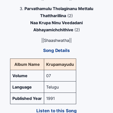
3.
Parvathamulu Tholaginanu Mettalu
Thattharillina
(2)
Naa Krupa Ninu Veedadani
Abhayamichchithive
(2)
||Shaashwatha||
Song Details
Album Name
Krupamayudu
Volume
07
Language
Telugu
Published Year
1991
Listen to this Song