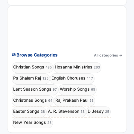
📂
Browse Categories
All categories
→
Christian Songs
Hosanna Ministries
485
263
Ps Shalem Raj
English Choruses
125
117
Lent Season Songs
Worship Songs
97
65
Christmas Songs
Raj Prakash Paul
64
58
Easter Songs
A. R. Stevenson
D Jessy
38
38
25
New Year Songs
23