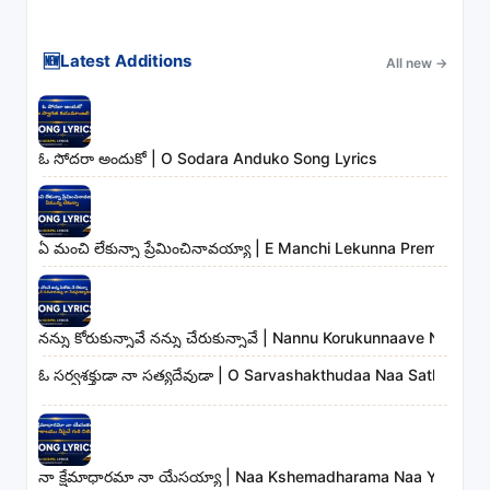
🆕
Latest Additions
All new
→
ఓ సోదరా అందుకో | O Sodara Anduko Song Lyrics
ఏ మంచి లేకున్నా ప్రేమించినావయ్యా | E Manchi Lekunna Preminchin
నన్ను కోరుకున్నావే నన్ను చేరుకున్నావే | Nannu Korukunnaave Nann
ఓ సర్వశక్తుడా నా సత్యదేవుడా | O Sarvashakthudaa Naa Sathyade
నా క్షేమాధారమా నా యేసయ్యా | Naa Kshemadharama Naa Yesayya