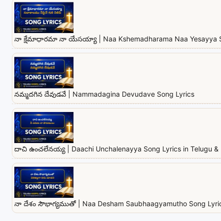
నా క్షేమాధారమా నా యేసయ్యా | Naa Kshemadharama Naa Yesayya 
నమ్మదగిన దేవుడవే | Nammadagina Devudave Song Lyrics
దాచి ఉంచలేనయ్య | Daachi Unchalenayya Song Lyrics in Telugu & 
నా దేశం సౌభాగ్యముతో | Naa Desham Saubhaagyamutho Song Lyrics