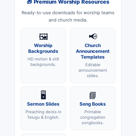
🎁 Premium Worship Resources
Ready-to-use downloads for worship teams
and church media.
🖼️
📢
Worship
Church
Backgrounds
Announcement
Templates
HD motion & still
backgrounds.
Editable
announcement
slides.
🖥️
📘
Sermon Slides
Song Books
Preaching decks in
Printable
Telugu & English.
congregation
songbooks.