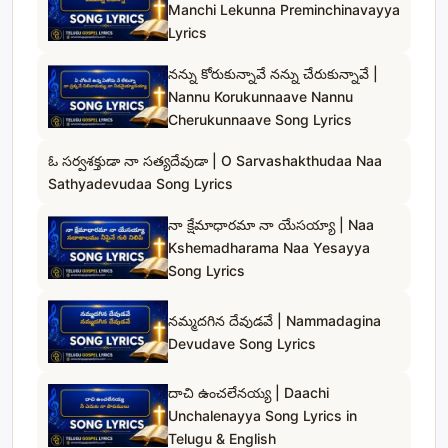
Manchi Lekunna Preminchinavayya
Lyrics
నన్ను కోరుకున్నావే నన్ను చేరుకున్నావే |
Nannu Korukunnaave Nannu
Cherukunnaave Song Lyrics
ఓ సర్వశక్తుడా నా సత్యదేవుడా | O Sarvashakthudaa Naa
Sathyadevudaa Song Lyrics
నా క్షేమాధారమా నా యేసయ్యా | Naa
Kshemadharama Naa Yesayya
Song Lyrics
నమ్మదగిన దేవుడవే | Nammadagina
Devudave Song Lyrics
దాచి ఉంచలేనయ్య | Daachi
Unchalenayya Song Lyrics in
Telugu & English