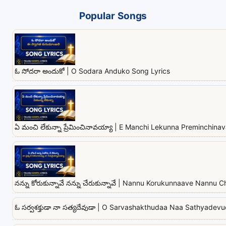
Popular Songs
ఓ సోదరా అందుకో | O Sodara Anduko Song Lyrics
ఏ మంచి లేకున్నా ప్రేమించినావయ్యా | E Manchi Lekunna Preminchina
నన్ను కోరుకున్నావే నన్ను చేరుకున్నావే | Nannu Korukunnaave Nannu
ఓ సర్వశక్తుడా నా సత్యదేవుడా | O Sarvashakthudaa Naa Sathyadev