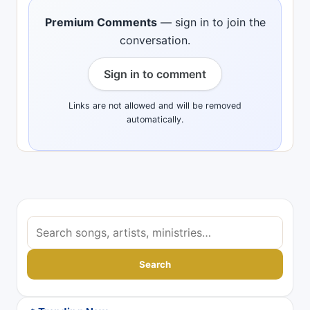
Premium Comments
— sign in to join the
conversation.
Sign in to comment
Links are not allowed and will be removed
automatically.
S
e
a
Search
r
c