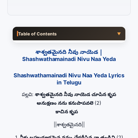
Table of Contents
▼
శాశ్వతమైనది నీవు నాయెడ |
Shashwathamainadi Nivu Naa Yeda
Shashwathamainadi Nivu Naa Yeda Lyrics
in Telugu
పల్లవి:
శాశ్వతమైనది నీవు నాయెడ చూపిన కృప
అనుక్షణం నను కనుపాపవలె
(2)
కాచిన కృప
||శాశ్వతమైనది||
1.
నీకు బహుదూరమైన నన్ను చేరదీసిన నా తండ్రివి
(2)