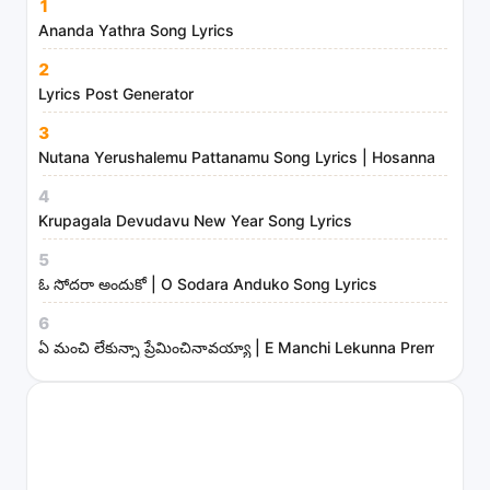
m
1
i
Ananda Yathra Song Lyrics
n
2
i
Lyrics Post Generator
s
3
t
Nutana Yerushalemu Pattanamu Song Lyrics | Hosanna Ministr
r
4
i
Krupagala Devudavu New Year Song Lyrics
e
s
5
ఓ సోదరా అందుకో | O Sodara Anduko Song Lyrics
6
ఏ మంచి లేకున్నా ప్రేమించినావయ్యా | E Manchi Lekunna Preminchin