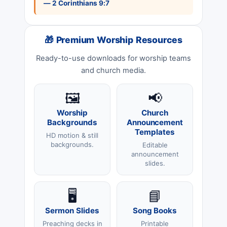
— 2 Corinthians 9:7
🎁 Premium Worship Resources
Ready-to-use downloads for worship teams
and church media.
🖼️
📢
Worship
Church
Backgrounds
Announcement
Templates
HD motion & still
backgrounds.
Editable
announcement
slides.
🖥️
📘
Sermon Slides
Song Books
Preaching decks in
Printable