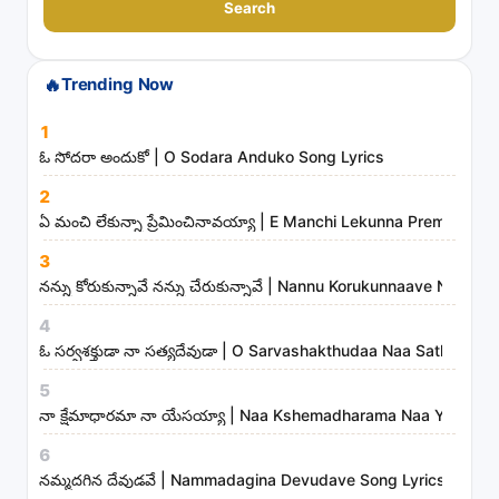
a
Search
r
c
🔥
Trending Now
h
s
1
o
ఓ సోదరా అందుకో | O Sodara Anduko Song Lyrics
n
2
g
ఏ మంచి లేకున్నా ప్రేమించినావయ్యా | E Manchi Lekunna Preminchin
s
3
,
నన్ను కోరుకున్నావే నన్ను చేరుకున్నావే | Nannu Korukunnaave Nann
a
r
4
t
ఓ సర్వశక్తుడా నా సత్యదేవుడా | O Sarvashakthudaa Naa Sathyade
i
5
s
నా క్షేమాధారమా నా యేసయ్యా | Naa Kshemadharama Naa Yesayya
t
6
s
నమ్మదగిన దేవుడవే | Nammadagina Devudave Song Lyrics
a