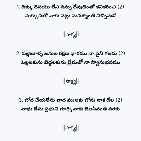
1.
దిక్కు దెసయు లేని నన్ను దేవుడెంతో కనికరించి
(2)
మక్కువతో నాకు నెట్లు మనశ్శాంతి నిచ్చినడో
||సాక్ష్య||
2.
పల్లెటూళ్ళ జనుల రక్షణ భారము నా పైని గలదు
(2)
పిల్లలకును బెద్దలకును బ్రేమతో నా స్వానుభవము
||సాక్ష్య||
3.
బోధ చేయలేను వాద ములకు బోను నాక దేల
(2)
నాధు డేసు ప్రభుని గూర్చి నాకు దెలసినంత వరకు
||సాక్ష్య||