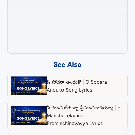
See Also
ఓ సోదరా అందుకో | O Sodara
Anduko Song Lyrics
ఏ మంచి లేకున్నా ప్రేమించినావయ్యా | E
Manchi Lekunna
Preminchinavayya Lyrics