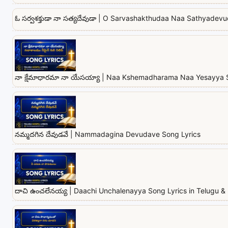
ఓ సర్వశక్తుడా నా సత్యదేవుడా | O Sarvashakthudaa Naa Sathyadev
నా క్షేమాధారమా నా యేసయ్యా | Naa Kshemadharama Naa Yesayya 
నమ్మదగిన దేవుడవే | Nammadagina Devudave Song Lyrics
దాచి ఉంచలేనయ్య | Daachi Unchalenayya Song Lyrics in Telugu & 