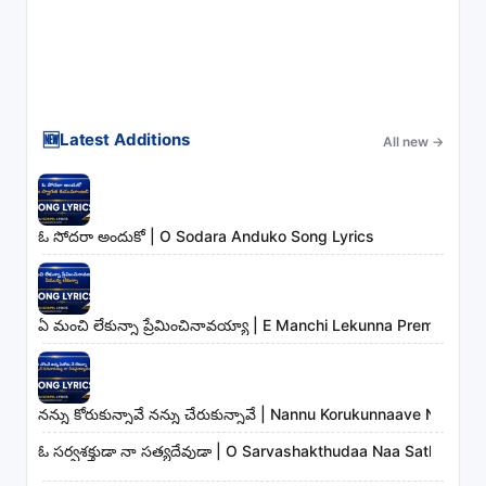
🆕
Latest Additions
All new
→
ఓ సోదరా అందుకో | O Sodara Anduko Song Lyrics
ఏ మంచి లేకున్నా ప్రేమించినావయ్యా | E Manchi Lekunna Preminchin
నన్ను కోరుకున్నావే నన్ను చేరుకున్నావే | Nannu Korukunnaave Nann
ఓ సర్వశక్తుడా నా సత్యదేవుడా | O Sarvashakthudaa Naa Sathyade