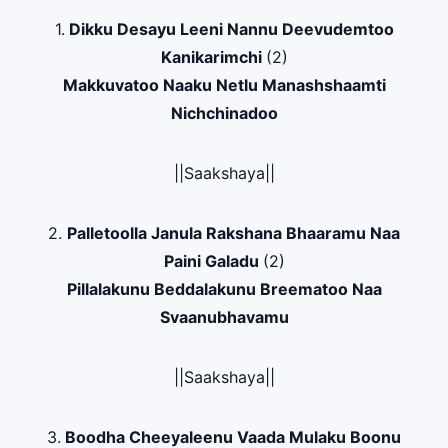
1.
Dikku Desayu Leeni Nannu Deevudemtoo
Kanikarimchi
(2)
Makkuvatoo Naaku Netlu Manashshaamti
Nichchinadoo
||Saakshaya||
2.
Palletoolla Janula Rakshana Bhaaramu Naa
Paini Galadu
(2)
Pillalakunu Beddalakunu Breematoo Naa
Svaanubhavamu
||Saakshaya||
3.
Boodha Cheeyaleenu Vaada Mulaku Boonu