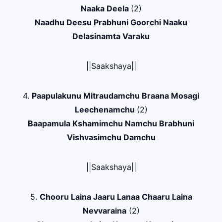
Naaka Deela
(2)
Naadhu Deesu Prabhuni Goorchi Naaku
Delasinamta Varaku
||Saakshaya||
4.
Paapulakunu Mitraudamchu Braana Mosagi
Leechenamchu
(2)
Baapamula Kshamimchu Namchu Brabhuni
Vishvasimchu Damchu
||Saakshaya||
5.
Chooru Laina Jaaru Lanaa Chaaru Laina
Nevvaraina
(2)