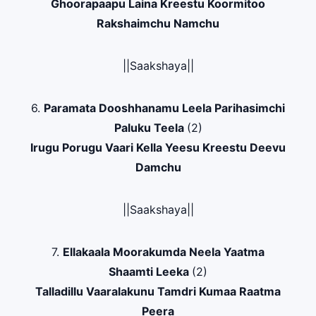
Ghoorapaapu Laina Kreestu Koormitoo
Rakshaimchu Namchu
||Saakshaya||
6.
Paramata Dooshhanamu Leela Parihasimchi
Paluku Teela
(2)
Irugu Porugu Vaari Kella Yeesu Kreestu Deevu
Damchu
||Saakshaya||
7.
Ellakaala Moorakumda Neela Yaatma
Shaamti Leeka
(2)
Talladillu Vaaralakunu Tamdri Kumaa Raatma
Peera