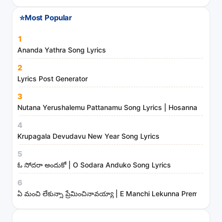
n
⭐
Most Popular
d
m
1
i
Ananda Yathra Song Lyrics
n
2
i
Lyrics Post Generator
s
3
t
Nutana Yerushalemu Pattanamu Song Lyrics | Hosanna Ministr
r
4
i
Krupagala Devudavu New Year Song Lyrics
e
s
5
ఓ సోదరా అందుకో | O Sodara Anduko Song Lyrics
6
ఏ మంచి లేకున్నా ప్రేమించినావయ్యా | E Manchi Lekunna Preminchin