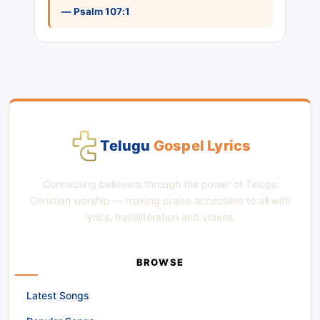
— Psalm 107:1
Telugu
Gospel Lyrics
Connecting believers through the power of Telugu
Christian worship — making praise accessible to all with
lyrics, transliteration and videos.
BROWSE
Latest Songs