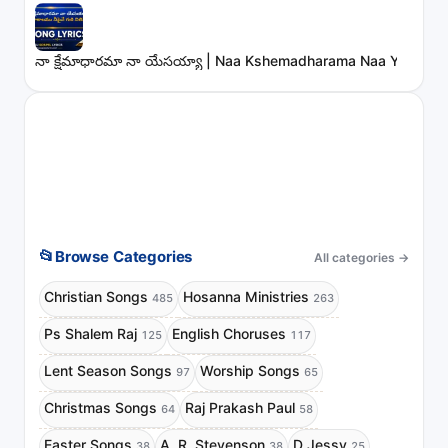
నా క్షేమాధారమా నా యేసయ్యా | Naa Kshemadharama Naa Yesayya
📂
Browse Categories
All categories
→
Christian Songs
Hosanna Ministries
485
263
Ps Shalem Raj
English Choruses
125
117
Lent Season Songs
Worship Songs
97
65
Christmas Songs
Raj Prakash Paul
64
58
Easter Songs
A. R. Stevenson
D Jessy
38
38
25