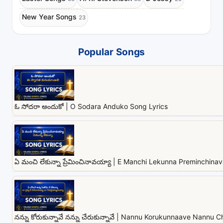
New Year Songs
23
Popular Songs
ఓ సోదరా అందుకో | O Sodara Anduko Song Lyrics
ఏ మంచి లేకున్నా ప్రేమించినావయ్యా | E Manchi Lekunna Preminchina
నన్ను కోరుకున్నావే నన్ను చేరుకున్నావే | Nannu Korukunnaave Nannu