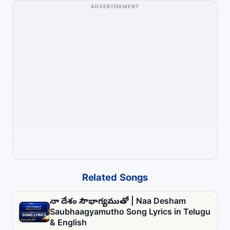
ADVERTISEMENT
Related Songs
నా దేశం సౌభాగ్యముతో | Naa Desham
Saubhaagyamutho Song Lyrics in Telugu
& English