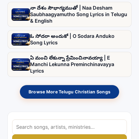
నా దేశం సౌభాగ్యముతో | Naa Desham
Saubhaagyamutho Song Lyrics in Telugu
& English
ఓ సోదరా అందుకో | O Sodara Anduko
Song Lyrics
ఏ మంచి లేకున్నా ప్రేమించినావయ్యా | E
Manchi Lekunna Preminchinavayya
Lyrics
Browse More Telugu Christian Songs
S
e