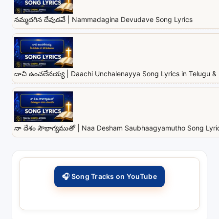
నమ్మదగిన దేవుడవే | Nammadagina Devudave Song Lyrics
దాచి ఉంచలేనయ్య | Daachi Unchalenayya Song Lyrics in Telugu & 
నా దేశం సౌభాగ్యముతో | Naa Desham Saubhaagyamutho Song Lyrics
🎧 Song Tracks on YouTube