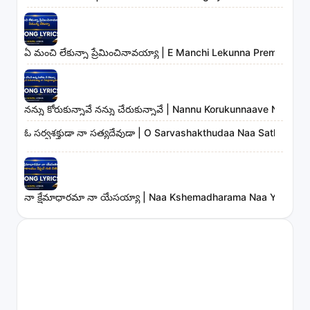
ఏ మంచి లేకున్నా ప్రేమించినావయ్యా | E Manchi Lekunna Preminchin
నన్ను కోరుకున్నావే నన్ను చేరుకున్నావే | Nannu Korukunnaave Nann
ఓ సర్వశక్తుడా నా సత్యదేవుడా | O Sarvashakthudaa Naa Sathyade
నా క్షేమాధారమా నా యేసయ్యా | Naa Kshemadharama Naa Yesayya