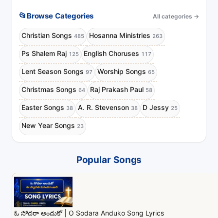
📂
Browse Categories
All categories
→
Christian Songs
Hosanna Ministries
485
263
Ps Shalem Raj
English Choruses
125
117
Lent Season Songs
Worship Songs
97
65
Christmas Songs
Raj Prakash Paul
64
58
Easter Songs
A. R. Stevenson
D Jessy
38
38
25
New Year Songs
23
Popular Songs
ఓ సోదరా అందుకో | O Sodara Anduko Song Lyrics