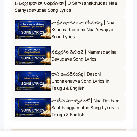
ఓ సర్వశక్తుడా నా సత్యదేవుడా | O Sarvashakthudaa Naa
Sathyadevudaa Song Lyrics
నా క్షేమాధారమా నా యేసయ్యా | Naa
Kshemadharama Naa Yesayya
Song Lyrics
నమ్మదగిన దేవుడవే | Nammadagina
Devudave Song Lyrics
దాచి ఉంచలేనయ్య | Daachi
Unchalenayya Song Lyrics in
Telugu & English
నా దేశం సౌభాగ్యముతో | Naa Desham
Saubhaagyamutho Song Lyrics in
Telugu & English