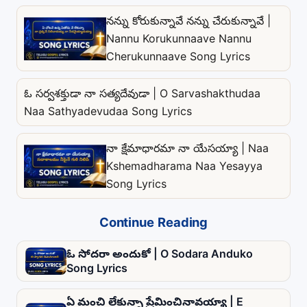
నన్ను కోరుకున్నావే నన్ను చేరుకున్నావే |
Nannu Korukunnaave Nannu
Cherukunnaave Song Lyrics
ఓ సర్వశక్తుడా నా సత్యదేవుడా | O Sarvashakthudaa
Naa Sathyadevudaa Song Lyrics
నా క్షేమాధారమా నా యేసయ్యా | Naa
Kshemadharama Naa Yesayya
Song Lyrics
Continue Reading
ఓ సోదరా అందుకో | O Sodara Anduko
Song Lyrics
ఏ మంచి లేకున్నా ప్రేమించినావయ్యా | E