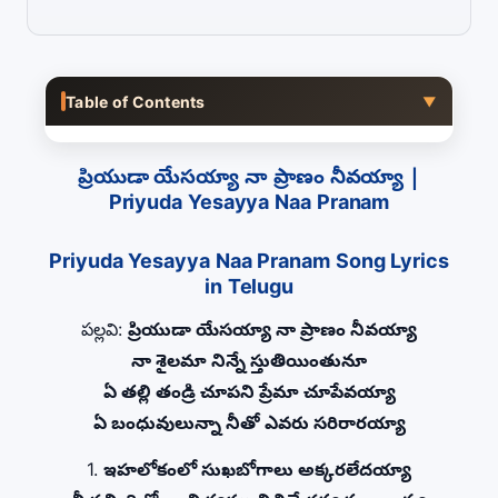
Table of Contents
▼
ప్రియుడా యేసయ్యా నా ప్రాణం నీవయ్యా |
Priyuda Yesayya Naa Pranam
Priyuda Yesayya Naa Pranam Song Lyrics
in Telugu
పల్లవి:
ప్రియుడా యేసయ్యా నా ప్రాణం నీవయ్యా
నా శైలమా నిన్నే స్తుతియింతునూ
ఏ తల్లి తండ్రి చూపని ప్రేమా చూపేవయ్యా
ఏ బంధువులున్నా నీతో ఎవరు సరిరారయ్యా
1.
ఇహలోకంలో సుఖబోగాలు అక్కరలేదయ్యా