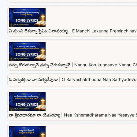
ఏ మంచి లేకున్నా ప్రేమించినావయ్యా | E Manchi Lekunna Preminchina
నన్ను కోరుకున్నావే నన్ను చేరుకున్నావే | Nannu Korukunnaave Nannu
ఓ సర్వశక్తుడా నా సత్యదేవుడా | O Sarvashakthudaa Naa Sathyadev
నా క్షేమాధారమా నా యేసయ్యా | Naa Kshemadharama Naa Yesayya 