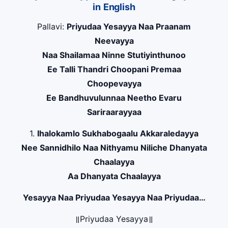
in English
Pallavi:
Priyudaa Yesayya Naa Praanam
Neevayya
Naa Shailamaa Ninne Stutiyinthunoo
Ee Talli Thandri Choopani Premaa
Choopevayya
Ee Bandhuvulunnaa Neetho Evaru
Sariraarayyaa
1.
Ihalokamlo Sukhabogaalu Akkaraledayya
Nee Sannidhilo Naa Nithyamu Niliche Dhanyata
Chaalayya
Aa Dhanyata Chaalayya
Yesayya Naa Priyudaa Yesayya Naa Priyudaa…
॥Priyudaa Yesayya॥