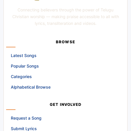
Connecting believers through the power of Telugu
Christian worship — making praise accessible to all with
lyrics, transliteration and videos.
BROWSE
Latest Songs
Popular Songs
Categories
Alphabetical Browse
GET INVOLVED
Request a Song
Submit Lyrics