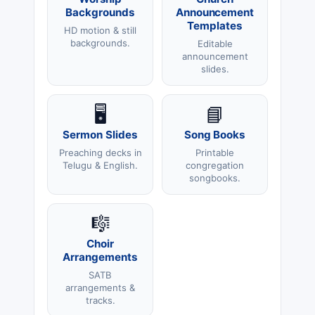
Worship
Church
Backgrounds
Announcement
Templates
HD motion & still
backgrounds.
Editable
announcement
slides.
🖥️
📘
Sermon Slides
Song Books
Preaching decks in
Printable
Telugu & English.
congregation
songbooks.
🎼
Choir
Arrangements
SATB
arrangements &
tracks.