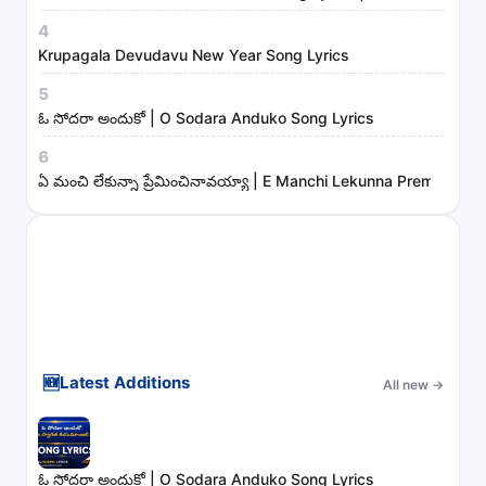
r
4
i
Krupagala Devudavu New Year Song Lyrics
e
s
5
ఓ సోదరా అందుకో | O Sodara Anduko Song Lyrics
6
ఏ మంచి లేకున్నా ప్రేమించినావయ్యా | E Manchi Lekunna Preminchin
🆕
Latest Additions
All new
→
ఓ సోదరా అందుకో | O Sodara Anduko Song Lyrics