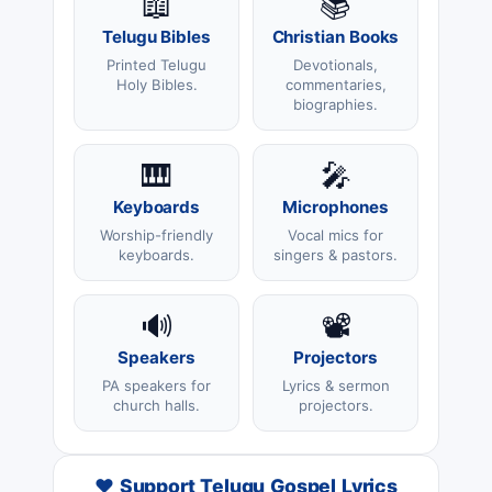
📖
📚
Telugu Bibles
Christian Books
Printed Telugu
Devotionals,
Holy Bibles.
commentaries,
biographies.
🎹
🎤
Keyboards
Microphones
Worship-friendly
Vocal mics for
keyboards.
singers & pastors.
🔊
📽️
Speakers
Projectors
PA speakers for
Lyrics & sermon
church halls.
projectors.
❤️ Support Telugu Gospel Lyrics