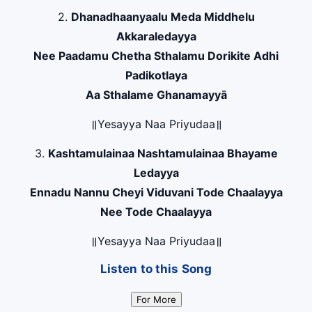
2.
Dhanadhaanyaalu Meda Middhelu
Akkaraledayya
Nee Paadamu Chetha Sthalamu Dorikite Adhi
Padikotlaya
Aa Sthalame Ghanamayyā
॥Yesayya Naa Priyudaa॥
3.
Kashtamulainaa Nashtamulainaa Bhayame
Ledayya
Ennadu Nannu Cheyi Viduvani Tode Chaalayya
Nee Tode Chaalayya
॥Yesayya Naa Priyudaa॥
Listen to this Song
For More