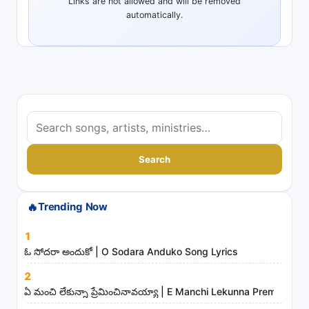
Links are not allowed and will be removed
automatically.
S
e
a
Search
r
c
🔥
Trending Now
h
s
1
o
ఓ సోదరా అందుకో | O Sodara Anduko Song Lyrics
n
2
g
ఏ మంచి లేకున్నా ప్రేమించినావయ్యా | E Manchi Lekunna Preminchin
s