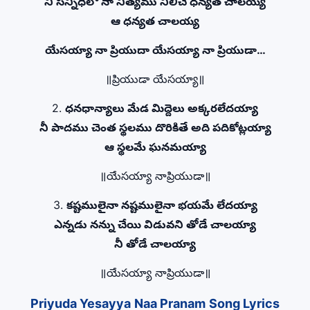
నీ సన్నిధిలో నా నిత్యము నిలిచే ధన్యత చాలయ్య
ఆ ధన్యత చాలయ్య
యేసయ్యా నా ప్రియుదా యేసయ్యా నా ప్రియుడా…
॥ప్రియుడా యేసయ్యా॥
2.
ధనధాన్యాలు మేడ మిద్దెలు అక్కరలేదయ్యా
నీ పాదము చెంత స్థలము దొరికితే అది పదికోట్లయ్యా
ఆ స్థలమే ఘనమయ్యా
॥యేసయ్యా నాప్రియుడా॥
3.
కష్టములైనా నష్టములైనా భయమే లేదయ్యా
ఎన్నడు నన్ను చేయి విడువని తోడే చాలయ్యా
నీ తోడే చాలయ్యా
॥యేసయ్యా నాప్రియుడా॥
Priyuda Yesayya Naa Pranam Song Lyrics