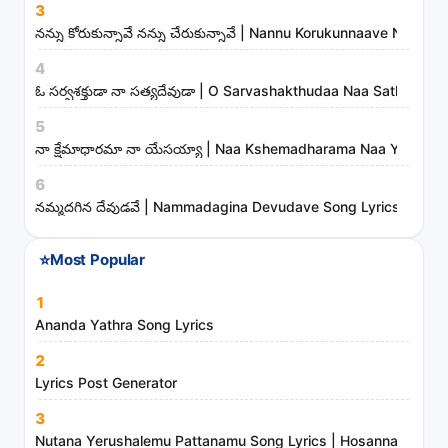
3
,
నన్ను కోరుకున్నావే నన్ను చేరుకున్నావే | Nannu Korukunnaave Nann
a
r
4
t
ఓ సర్వశక్తుడా నా సత్యదేవుడా | O Sarvashakthudaa Naa Sathyade
i
5
s
నా క్షేమాధారమా నా యేసయ్యా | Naa Kshemadharama Naa Yesayya
t
6
s
నమ్మదగిన దేవుడవే | Nammadagina Devudave Song Lyrics
a
n
⭐
Most Popular
d
m
1
i
Ananda Yathra Song Lyrics
n
2
i
Lyrics Post Generator
s
3
t
Nutana Yerushalemu Pattanamu Song Lyrics | Hosanna Ministr