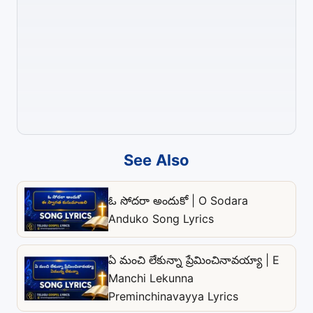
See Also
ఓ సోదరా అందుకో | O Sodara
Anduko Song Lyrics
ఏ మంచి లేకున్నా ప్రేమించినావయ్యా | E
Manchi Lekunna
Preminchinavayya Lyrics