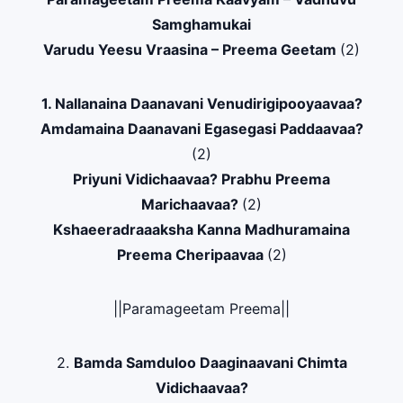
Samghamukai
Varudu Yeesu Vraasina – Preema Geetam
(2)
1. Nallanaina Daanavani Venudirigipooyaavaa?
Amdamaina Daanavani Egasegasi Paddaavaa?
(2)
Priyuni Vidichaavaa? Prabhu Preema
Marichaavaa?
(2)
Kshaeeradraaaksha Kanna Madhuramaina
Preema Cheripaavaa
(2)
||Paramageetam Preema||
2.
Bamda Samduloo Daaginaavani Chimta
Vidichaavaa?