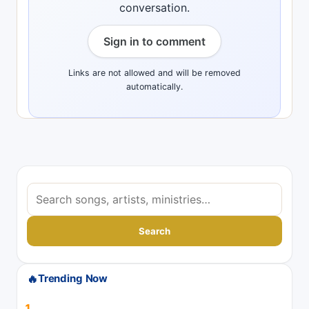
conversation.
Sign in to comment
Links are not allowed and will be removed
automatically.
S
e
a
Search
r
c
🔥
Trending Now
h
s
1