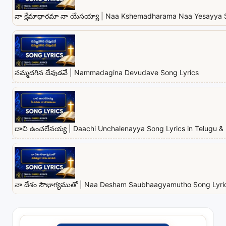
నా క్షేమాధారమా నా యేసయ్యా | Naa Kshemadharama Naa Yesayya 
నమ్మదగిన దేవుడవే | Nammadagina Devudave Song Lyrics
దాచి ఉంచలేనయ్య | Daachi Unchalenayya Song Lyrics in Telugu & 
నా దేశం సౌభాగ్యముతో | Naa Desham Saubhaagyamutho Song Lyrics