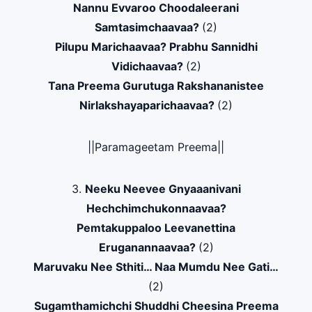
Nannu Evvaroo Choodaleerani
Samtasimchaavaa?
(2)
Pilupu Marichaavaa? Prabhu Sannidhi
Vidichaavaa?
(2)
Tana Preema Gurutuga Rakshananistee
Nirlakshayaparichaavaa?
(2)
||Paramageetam Preema||
3.
Neeku Neevee Gnyaaanivani
Hechchimchukonnaavaa?
Pemtakuppaloo Leevanettina
Eruganannaavaa?
(2)
Maruvaku Nee Sthiti… Naa Mumdu Nee Gati…
(2)
Sugamthamichchi Shuddhi Cheesina Preema