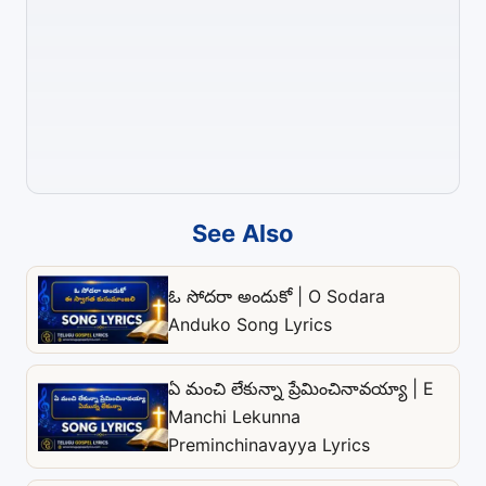
See Also
ఓ సోదరా అందుకో | O Sodara
Anduko Song Lyrics
ఏ మంచి లేకున్నా ప్రేమించినావయ్యా | E
Manchi Lekunna
Preminchinavayya Lyrics