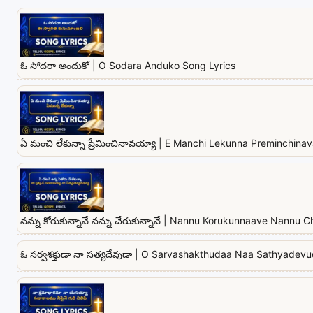
ఓ సోదరా అందుకో | O Sodara Anduko Song Lyrics
ఏ మంచి లేకున్నా ప్రేమించినావయ్యా | E Manchi Lekunna Preminchina
నన్ను కోరుకున్నావే నన్ను చేరుకున్నావే | Nannu Korukunnaave Nannu
ఓ సర్వశక్తుడా నా సత్యదేవుడా | O Sarvashakthudaa Naa Sathyadev