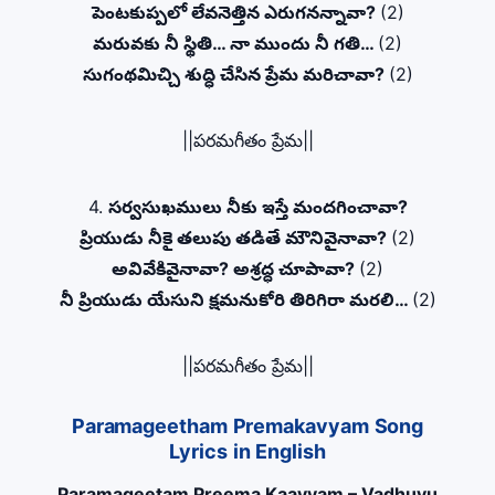
పెంటకుప్పలో లేవనెత్తిన ఎరుగనన్నావా?
(2)
మరువకు నీ స్థితి… నా ముందు నీ గతి…
(2)
సుగంథమిచ్చి శుద్ధి చేసిన ప్రేమ మరిచావా?
(2)
||పరమగీతం ప్రేమ||
4.
సర్వసుఖములు నీకు ఇస్తే మందగించావా?
ప్రియుడు నీకై తలుపు తడితే మౌనివైనావా?
(2)
అవివేకివైనావా? అశ్రద్ధ చూపావా?
(2)
నీ ప్రియుడు యేసుని క్షమనుకోరి తిరిగిరా మరలి…
(2)
||పరమగీతం ప్రేమ||
Paramageetham Premakavyam Song
Lyrics in English
Paramageetam Preema Kaavyam – Vadhuvu