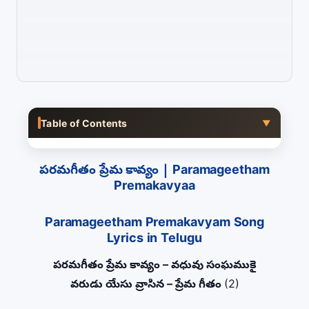
Table of Contents
▼
పరమగీతం ప్రేమ కావ్యం | Paramageetham
Premakavyaa
Paramageetham Premakavyam Song
Lyrics in Telugu
పరమగీతం ప్రేమ కావ్యం – వధువు సంఘముకై
వరుడు యేసు వ్రాసిన – ప్రేమ గీతం
(2)