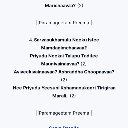
Marichaavaa?
(2)
||Paramageetam Preema||
4.
Sarvasukhamulu Neeku Istee
Mamdagimchaavaa?
Priyudu Neekai Talupu Taditee
Maunivainaavaa?
(2)
Aviveekivainaavaa? Ashraddha Choopaavaa?
(2)
Nee Priyudu Yeesuni Kshamanukoori Tirigiraa
Marali…
(2)
||Paramageetam Preema||