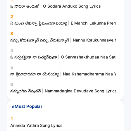
o
ఓ సోదరా అందుకో | O Sodara Anduko Song Lyrics
n
2
g
ఏ మంచి లేకున్నా ప్రేమించినావయ్యా | E Manchi Lekunna Preminchin
s
3
,
నన్ను కోరుకున్నావే నన్ను చేరుకున్నావే | Nannu Korukunnaave Nann
a
r
4
t
ఓ సర్వశక్తుడా నా సత్యదేవుడా | O Sarvashakthudaa Naa Sathyade
i
5
s
నా క్షేమాధారమా నా యేసయ్యా | Naa Kshemadharama Naa Yesayya
t
6
s
నమ్మదగిన దేవుడవే | Nammadagina Devudave Song Lyrics
a
n
⭐
Most Popular
d
m
1
i
Ananda Yathra Song Lyrics