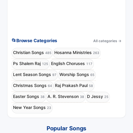
📂
Browse Categories
All categories
→
Christian Songs
Hosanna Ministries
485
263
Ps Shalem Raj
English Choruses
125
117
Lent Season Songs
Worship Songs
97
65
Christmas Songs
Raj Prakash Paul
64
58
Easter Songs
A. R. Stevenson
D Jessy
38
38
25
New Year Songs
23
Popular Songs