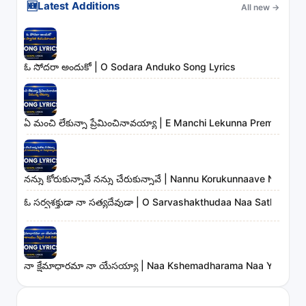
🆕
Latest Additions
All new
→
ఓ సోదరా అందుకో | O Sodara Anduko Song Lyrics
ఏ మంచి లేకున్నా ప్రేమించినావయ్యా | E Manchi Lekunna Preminchin
నన్ను కోరుకున్నావే నన్ను చేరుకున్నావే | Nannu Korukunnaave Nann
ఓ సర్వశక్తుడా నా సత్యదేవుడా | O Sarvashakthudaa Naa Sathyade
నా క్షేమాధారమా నా యేసయ్యా | Naa Kshemadharama Naa Yesayya