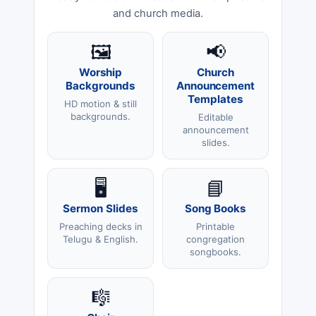
and church media.
🖼️
📢
Worship
Church
Backgrounds
Announcement
Templates
HD motion & still
backgrounds.
Editable
announcement
slides.
🖥️
📘
Sermon Slides
Song Books
Preaching decks in
Printable
Telugu & English.
congregation
songbooks.
🎼