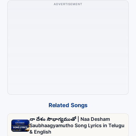
ADVERTISEMENT
Related Songs
నా దేశం సౌభాగ్యముతో | Naa Desham
Saubhaagyamutho Song Lyrics in Telugu
& English